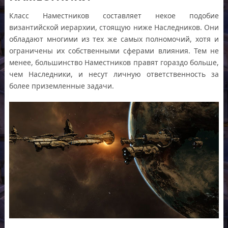
Класс Наместников составляет некое подобие
византийской иерархии, стоящую ниже Наследников. Они
обладают многими из тех же самых полномочий, хотя и
ограничены их собственными сферами влияния. Тем не
менее, большинство Наместников правят гораздо больше,
чем Наследники, и несут личную ответственность за
более приземленные задачи.