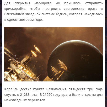
Для открытия маршрута им пришлось отправить
криокорабль, чтобы построить сестринские врата в
ближайшей звездной системе Гедион, которая находилась
в одном световом годе.
Корабль достиг пункта назначения пятьдесят три года
спустя, в 21288 г.н.э. В 21290 году врата были открыты для
межзвёздных перелетов.