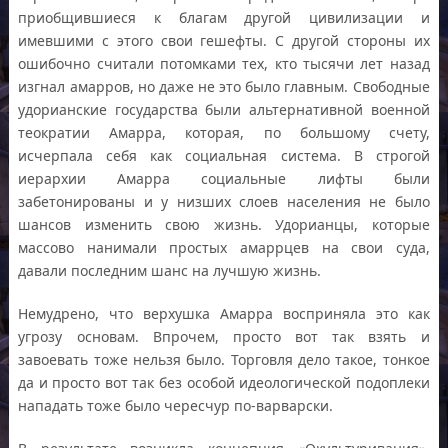
приобщившиеся к благам другой цивилизации и
имевшими с этого свои гешефты. С другой стороны их
ошибочно считали потомками тех, кто тысячи лет назад
изгнал амарров, но даже не это было главным. Свободные
удорианские государства были альтернативной военной
теократии Амарра, которая, по большому счету,
исчерпала себя как социальная система. В строгой
иерархии Амарра социальные лифты были
забетонированы и у низших слоев населения не было
шансов изменить свою жизнь. Удорианцы, которые
массово нанимали простых амаррцев на свои суда,
давали последним шанс на лучшую жизнь.
Немудрено, что верхушка Амарра восприняла это как
угрозу основам. Впрочем, просто вот так взять и
завоевать тоже нельзя было. Торговля дело такое, тонкое
да и просто вот так без особой идеологической подоплеки
нападать тоже было чересчур по-варварски.