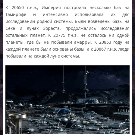
К 20650 г.н.э., Империя построила несколько баз на
Тамирофе и интенсивно использовала их для
исследований родной системы. Были возведены базы на
Секе и лунах Зораста, продолжались исследования
остальных планет. К 20775 г.н.э. не осталось ни одной
планеты, где бы не побывали амарры. К 20853 году на
каждой планете были основаны базы, а к 20867 г.н.э. люди
побывали на каждой луне системы.