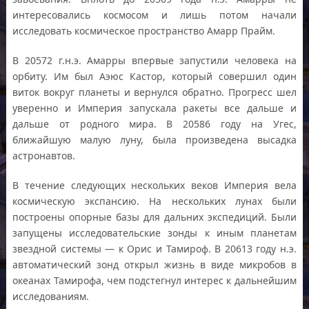
интересовались космосом и лишь потом начали
исследовать космическое пространство Амарр Прайм.
В 20572 г.н.э. Амарры впервые запустили человека на
орбиту. Им был Аэюс Кастор, который совершил один
виток вокруг планеты и вернулся обратно. Прогресс шел
уверенно и Империя запускала ракеты все дальше и
дальше от родного мира. В 20586 году на Угес,
ближайшую малую луну, была произведена высадка
астронавтов.
В течение следующих нескольких веков Империя вела
космическую экспансию. На нескольких лунах были
построены опорные базы для дальних экспедиций. Были
запущены исследовательские зонды к иным планетам
звездной системы — к Орис и Тамироф. В 20613 году н.э.
автоматический зонд открыл жизнь в виде микробов в
океанах Тамирофа, чем подстегнул интерес к дальнейшим
исследованиям.