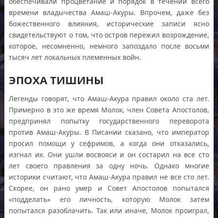
обеспечивали процветание и порядок в течении всего
времени владычества Амаш-Акуры. Впрочем, даже без
божественного влияния, исторические записи ясно
свидетельствуют о том, что остров пережил возрождение,
которое, несомненно, немного запоздало после восьми
тысяч лет локальных племенных войн.
ЭПОХА ТИШИНЫ
Легенды говорят, что Амаш-Акура правил около ста лет.
Примерно в это же время Молок, член Совета Апостолов,
предпринял попытку государственного переворота
против Амаш-Акуры. В Писании сказано, что император
просил помощи у сефримов, а когда они отказались,
изгнал их. Они ушли восвояси и он состарил на все сто
лет своего правления за одну ночь. Однако многие
историки считают, что Амаш-Акура правил не все сто лет.
Скорее, он рано умер и Совет Апостолов попытался
«подделать» его личность, которую Молок затем
попытался разоблачить. Так или иначе, Молок проиграл,