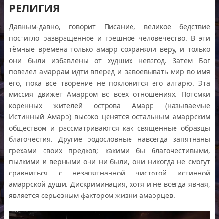
РЕЛИГИЯ
Давным-давно, говорит Писание, великое бедствие
постигло развращенное и грешное человечество. В эти
тёмные времена только амарр сохраняли веру, и только
они были избавлены от худших невзгод. Затем Бог
повелел амаррам идти вперед и завоевывать мир во имя
его, пока все творение не поклонится его алтарю. Эта
миссия движет Амарром во всех отношениях. Потомки
коренных жителей острова Амарр (называемые
Истинный Амарр) высоко ценятся остальным амаррским
обществом и рассматриваются как священные образцы
благочестия. Другие родословные навсегда запятнаны
грехами своих предков; какими бы благочестивыми,
пылкими и верными они ни были, они никогда не смогут
сравниться с незапятнанной чистотой истинной
амаррской души. Дискриминация, хотя и не всегда явная,
является серьезным фактором жизни амаррцев.