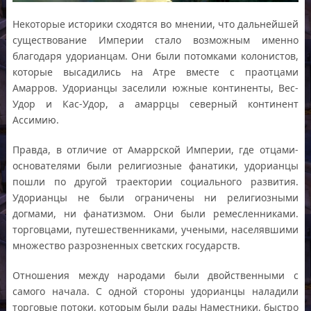
Некоторые историки сходятся во мнении, что дальнейшей
существование Империи стало возможным именно
благодаря удорианцам. Они были потомками колонистов,
которые высадились на Атре вместе с праотцами
Амарров. Удорианцы заселили южные континенты, Вес-
Удор и Кас-Удор, а амаррцы северный континент
Ассимию.
Правда, в отличие от Амаррской Империи, где отцами-
основателями были религиозные фанатики, удорианцы
пошли по другой траектории социального развития.
Удорианцы не были ограничены ни религиозными
догмами, ни фанатизмом. Они были ремесленниками.
торговцами, путешественниками, учеными, населявшими
множество разрозненных светских государств.
Отношения между народами были двойственными с
самого начала. С одной стороны удорианцы наладили
торговые потоки, которым были рады Наместники, быстро