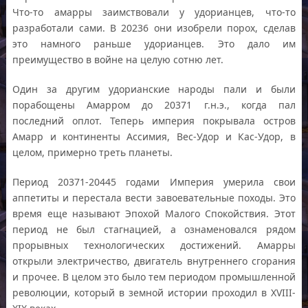
Что-то амарры заимствовали у удорианцев, что-то
разработали сами. В 20236 они изобрели порох, сделав
это намного раньше удорианцев. Это дало им
преимущество в войне на целую сотню лет.
Один за другим удорианские народы пали и были
порабощены Амарром до 20371 г.н.э., когда пал
последний оплот. Теперь империя покрывала остров
Амарр и континенты Ассимия, Вес-Удор и Кас-Удор, в
целом, примерно треть планеты.
Период 20371-20445 годами Империя умерила свои
аппетиты и перестала вести завоевательные походы. Это
время еще называют Эпохой Малого Спокойствия. Этот
период не был стагнацией, а ознаменовался рядом
прорывных технологических достижений. Амарры
открыли электричество, двигатель внутреннего сгорания
и прочее. В целом это было тем периодом промышленной
революции, который в земной истории проходил в XVIII-