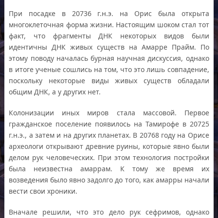
При посадке в 20736 г.н.э. на Орис была открыта
многоклеточная форма жизни. Настоящим шоком стал тот
факт, что фрагменты ДНК некоторых видов были
идентичны ДНК живых существ на Амарре Прайм. По
этому поводу началась бурная научная дискуссия, однако
в итоге ученые сошлись на том, что это лишь совпадение,
поскольку некоторые виды живых существ обладали
общим ДНК, а у других нет.
Колонизации иных миров стала массовой. Первое
гражданское поселение появилось на Тамирофе в 20725
г.н.э., а затем и на других планетах. В 20768 году на Орисе
археологи открывают древние руины, которые явно были
делом рук человеческих. При этом технология постройки
была неизвестна амаррам. К тому же время их
возведения было явно задолго до того, как амарры начали
вести свои хроники.
Вначале решили, что это дело рук сефримов, однако