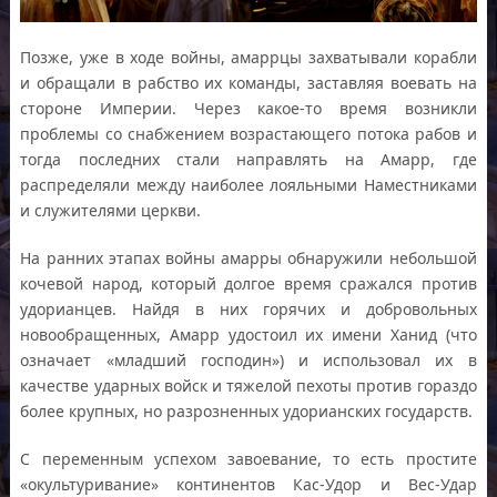
Позже, уже в ходе войны, амаррцы захватывали корабли
и обращали в рабство их команды, заставляя воевать на
стороне Империи. Через какое-то время возникли
проблемы со снабжением возрастающего потока рабов и
тогда последних стали направлять на Амарр, где
распределяли между наиболее лояльными Наместниками
и служителями церкви.
На ранних этапах войны амарры обнаружили небольшой
кочевой народ, который долгое время сражался против
удорианцев. Найдя в них горячих и добровольных
новообращенных, Амарр удостоил их имени Ханид (что
означает «младший господин») и использовал их в
качестве ударных войск и тяжелой пехоты против гораздо
более крупных, но разрозненных удорианских государств.
С переменным успехом завоевание, то есть простите
«окультуривание» континентов Кас-Удор и Вес-Удар