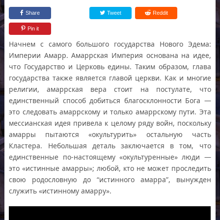
Share
Tweet
Reddit
Pin it
Начнем с самого большого государства Нового Эдема:
Империи Амарр. Амаррская Империя основана на идее,
что Государство и Церковь едины. Таким образом, глава
государства также является главой церкви. Как и многие
религии, амаррская вера стоит на постулате, что
единственный способ добиться благосклонности Бога —
это следовать амаррскому и только амаррскому пути. Эта
мессианская идея привела к целому ряду войн, поскольку
амарры пытаются «окультурить» остальную часть
Кластера. Небольшая деталь заключается в том, что
единственные по-настоящему «окультуренные» люди —
это «истинные амарры»; любой, кто не может проследить
свою родословную до “истинного амарра”, вынужден
служить «истинному амарру».