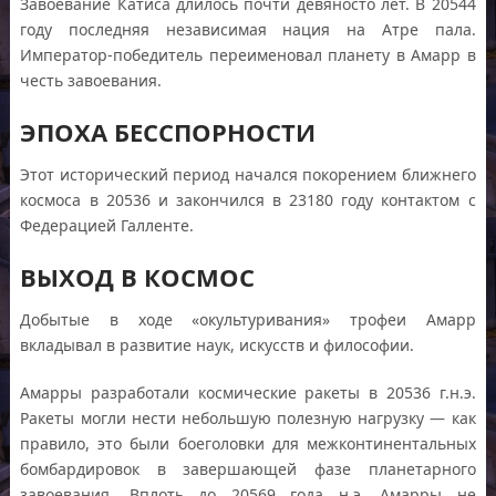
Завоевание Катиса длилось почти девяносто лет. В 20544
году последняя независимая нация на Атре пала.
Император-победитель переименовал планету в Амарр в
честь завоевания.
ЭПОХА БЕССПОРНОСТИ
Этот исторический период начался покорением ближнего
космоса в 20536 и закончился в 23180 году контактом с
Федерацией Галленте.
ВЫХОД В КОСМОС
Добытые в ходе «окультуривания» трофеи Амарр
вкладывал в развитие наук, искусств и философии.
Амарры разработали космические ракеты в 20536 г.н.э.
Ракеты могли нести небольшую полезную нагрузку — как
правило, это были боеголовки для межконтинентальных
бомбардировок в завершающей фазе планетарного
завоевания. Вплоть до 20569 года н.э. Амарры не