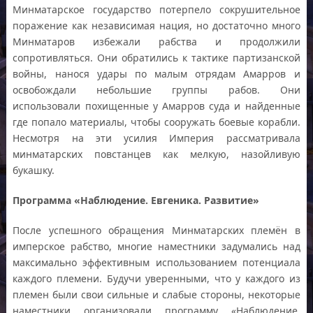
Минматарское государство потерпело сокрушительное
поражение как независимая нация, но достаточно много
Минматаров избежали рабства и продолжили
сопротивляться. Они обратились к тактике партизанской
войны, нанося удары по малым отрядам Амарров и
освобождали небольшие группы рабов. Они
использовали похищенные у Амарров суда и найденные
где попало материалы, чтобы сооружать боевые корабли.
Несмотря на эти усилия Империя рассматривала
минматарских повстанцев как мелкую, назойливую
букашку.
Программа «Наблюдение. Евгеника. Развитие»
После успешного обращения Минматарских племён в
имперское рабство, многие наместники задумались над
максимально эффективным использованием потенциала
каждого племени. Будучи уверенными, что у каждого из
племен были свои сильные и слабые стороны, некоторые
наместники организовали программу «Наблюдение.