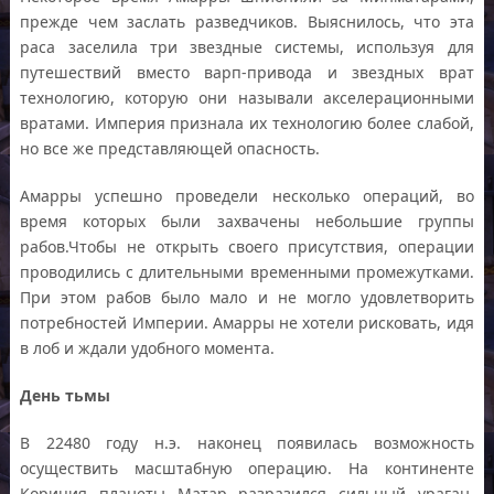
прежде чем заслать разведчиков. Выяснилось, что эта
раса заселила три звездные системы, используя для
путешествий вместо варп-привода и звездных врат
технологию, которую они называли акселерационными
вратами. Империя признала их технологию более слабой,
но все же представляющей опасность.
Амарры успешно проведели несколько операций, во
время которых были захвачены небольшие группы
рабов.Чтобы не открыть своего присутствия, операции
проводились с длительными временными промежутками.
При этом рабов было мало и не могло удовлетворить
потребностей Империи. Амарры не хотели рисковать, идя
в лоб и ждали удобного момента.
День тьмы
В 22480 году н.э. наконец появилась возможность
осуществить масштабную операцию. На континенте
Кориция планеты Матар разразился сильный ураган,