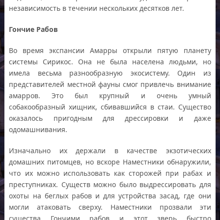
независимость в течении нескольких десятков лет.
Гончие Рабов
Во время экспансии Амарры открыли пятую планету
системы Сирикос. Она не была населена людьми, но
имела весьма разнообразную экосистему. Один из
представителей местной фауны смог привлечь внимание
амарров. Это был крупный и очень умный
собакообразный хищник, сбивавшийся в стаи. Существо
оказалось пригодным для дрессировки и даже
одомашнивания.
Изначально их держали в качестве экзотических
домашних питомцев, но вскоре Наместники обнаружили,
что их можно использовать как сторожей при рабах и
преступниках. Существ можно было выдрессировать для
охоты на беглых рабов и для устройства засад, где они
могли атаковать сверху. Наместники прозвали эти
существа Гончими рабов и этот зверь быстро