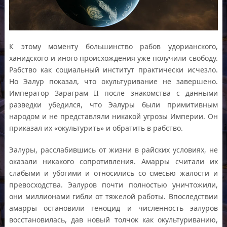
К этому моменту большинство рабов удорианского,
ханидского и иного происхождения уже получили свободу.
Рабство как социальный институт практически исчезло.
Но Эалур показал, что окультуривание не завершено.
Император Зараграм II после знакомства с данными
разведки убедился, что Эалуры были примитивным
народом и не представляли никакой угрозы Империи. Он
приказал их «окультурить» и обратить в рабство.
Эалуры, расслабившись от жизни в райских условиях, не
оказали никакого сопротивления. Амарры считали их
слабыми и убогими и относились со смесью жалости и
превосходства. Эалуров почти полностью уничтожили,
они миллионами гибли от тяжелой работы. Впоследствии
амарры остановили геноцид и численность эалуров
восстановилась, дав новый толчок как окультуриванию,