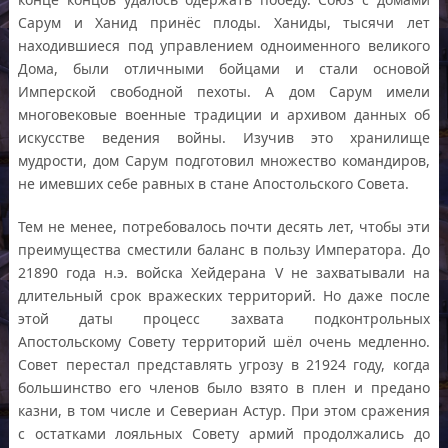
Сарум и Ханид принёс плоды. Ханиды, тысячи лет
находившиеся под управлением одноименного великого
Дома, были отличными бойцами и стали основой
Имперской свободной пехоты. А дом Сарум имели
многовековые военные традиции и архивом данных об
искусстве ведения войны. Изучив это хранилище
мудрости, дом Сарум подготовил множество командиров,
не имевших себе равных в стане Апостольского Совета.
Тем не менее, потребовалось почти десять лет, чтобы эти
преимущества сместили баланс в пользу Императора. До
21890 года н.э. войска Хейдерана V не захватывали на
длительный срок вражеских территорий. Но даже после
этой даты процесс захвата подконтрольных
Апостольскому Совету территорий шёл очень медленно.
Совет перестал представлять угрозу в 21924 году, когда
большинство его членов было взято в плен и предано
казни, в том числе и Севериан Астур. При этом сражения
с остатками лояльных Совету армий продолжались до