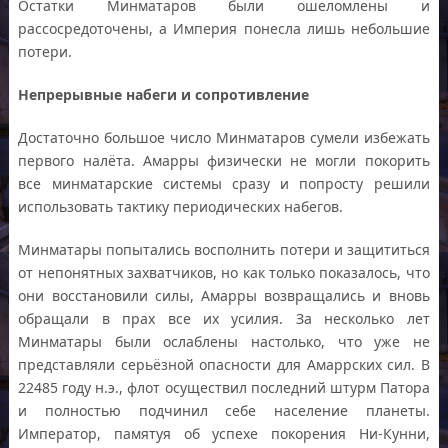
Остатки Минматаров были ошеломлены и
рассосредоточены, а Империя понесла лишь небольшие
потери.
Непрерывные набеги и сопротивление
Достаточно большое число Минматаров сумели избежать
первого налёта. Амарры физически не могли покорить
все минматарские системы сразу и попросту решили
использовать тактику периодических набегов.
Минматары попытались восполнить потери и защититься
от непонятных захватчиков, но как только показалось, что
они восстановили силы, Амарры возвращались и вновь
обращали в прах все их усилия. За несколько лет
Минматары были ослаблены настолько, что уже не
представляли серьёзной опасности для Амаррских сил. В
22485 году н.э., флот осуществил последний штурм Патора
и полностью подчинил себе население планеты.
Император, памятуя об успехе покорения Ни-Кунни,