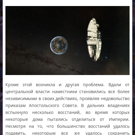
Кроме этой возникла и другая проблема. Вдали от
центральной власти наместники становились все более
независимыми в своих действиях, проявляя недовольство
приказам Апостольского Совета. В дальних владениях
вспыхнуло несколько восстаний, во время которых
некоторые дома пытались отделиться от Империи.
Несмотря на то, что большинство восстаний удалось
подавить, некоторым все же удалось сохранить