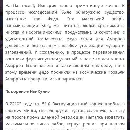
На Палписе-4, Империя нашла примитивную жизнь. В
процессе исследований было обнаружено существо,
известное как Федо. Это маленький зверь,
напоминающий губку, мог питаться любой органикой (а
иногда и неорганическими предметами). В сочетании с
удивительной живучестью федо стали для Амарров
дешёвым и безопасным способом утилизации мусора и
загрязнений. К сожалению, в процессе переваривания
органики федо испускали ужасный запах, что для многих
Амарров было весьма отталкивающим фактором, но к
этому времени федо проникли на космические корабли
Амарров и превратились в паразитов.
Покорение Ни-Кунни
В 22103 году н.э. 51-й Экспедиционный корпус прибыл в
систему Миши, где обнаружил густонаселенную планету
на пороге промышленной революции. Пытаясь захватить
максимальное число рабов, корпус решил при первом