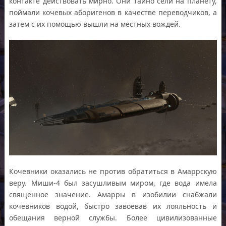
контакте действовать мирно. Они тайно сели на планету,
поймали кочевых аборигенов в качестве переводчиков, а
затем с их помощью вышли на местных вождей.
Кочевники оказались не против обратиться в Амаррскую
веру. Миши-4 был засушливым миром, где вода имела
священное значение. Амарры в изобилии снабжали
кочевников водой, быстро завоевав их лояльность и
обещания верной службы. Более цивилизованные