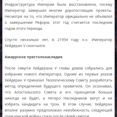
Инфраструктура Империи была восстановлена, посему
Император завершил многие дорогостоящие проекты.
Несмотря на то, что Император официально не объявлял
о завершении Реформ, этот год считается последним
годом этого периода.
Спустя несколько лет, в 21954 году н.э. Император
Хейдеран V скончался.
Амаррское престолонаследие
После смерти Хейдерана V главы домов собрались для
избрания нового Императора. Одним из первых указов
Хейдеран V приказал Теологическому Совету разработать
метод определения будущего правителя. Он осознавал,
что Апостольского Совета и его принципов больше
никогда не будет, а пятеро Наследников могут и не
избрать кандидата на трон. В этом случае, Хейдеран
вполне разумно предположил неизбежность следующей
гражданской войны сразу после своей смерти.