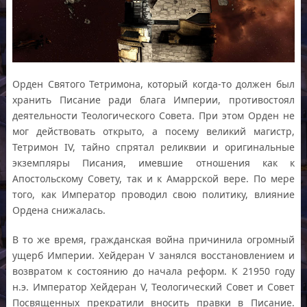
Орден Святого Тетримона, который когда-то должен был
хранить Писание ради блага Империи, противостоял
деятельности Теологического Совета. При этом Орден не
мог действовать открыто, а посему великий магистр,
Тетримон IV, тайно спрятал реликвии и оригинальные
экземпляры Писания, имевшие отношения как к
Апостольскому Совету, так и к Амаррской вере. По мере
того, как Император проводил свою политику, влияние
Ордена снижалась.
В то же время, гражданская война причинила огромный
ущерб Империи. Хейдеран V занялся восстановлением и
возвратом к состоянию до начала реформ. К 21950 году
н.э. Император Хейдеран V, Теологический Совет и Совет
Посвященных прекратили вносить правки в Писание.