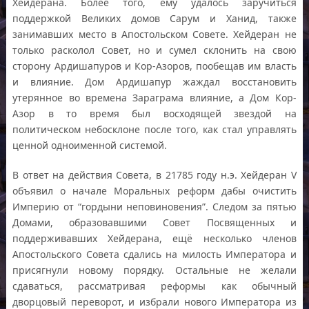
Хейдерана. Более того, ему удалось заручиться
поддержкой Великих домов Сарум и Ханид, также
занимавших место в Апостольском Совете. Хейдеран не
только расколол Совет, но и сумел склонить на свою
сторону Ардишапуров и Кор-Азоров, пообещав им власть
и влияние. Дом Ардишапур жаждал восстановить
утерянное во времена Зараграма влияние, а Дом Кор-
Азор в то время был восходящей звездой на
политическом небосклоне после того, как стал управлять
ценной одноименной системой.
В ответ на действия Совета, в 21785 году н.э. Хейдеран V
объявил о начале Моральных реформ дабы очистить
Империю от “гордыни неповиновения”. Следом за пятью
Домами, образовавшими Совет Посвященных и
поддерживавших Хейдерана, ещё несколько членов
Апостольского Совета сдались на милость Императора и
присягнули новому порядку. Остальные не желали
сдаваться, рассматривая реформы как обычный
дворцовый переворот, и избрали нового Императора из