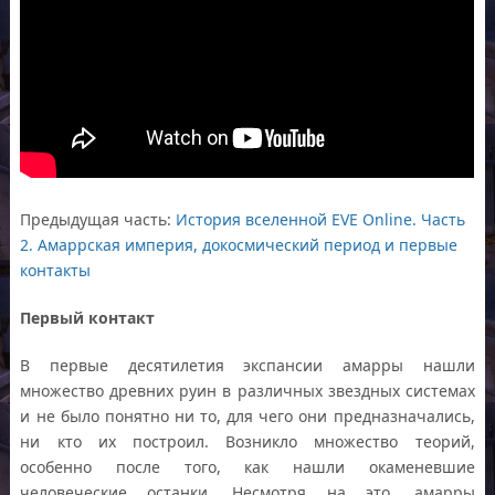
Предыдущая часть:
История вселенной EVE Online. Часть
2. Амаррская империя, докосмический период и первые
контакты
Первый контакт
В первые десятилетия экспансии амарры нашли
множество древних руин в различных звездных системах
и не было понятно ни то, для чего они предназначались,
ни кто их построил. Возникло множество теорий,
особенно после того, как нашли окаменевшие
человеческие останки. Несмотря на это, амарры