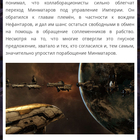
понимал, что коллаборационисты сильно облегчат
переход Минматаров под управление Империи. Он
обратился к главам племён, в частности к вождям
Нефантаров, и дал им шанс остаться свободными в обмен
на помощь в обращение соплеменников в рабство.
Несмотря на то, что многие отвергли это гнусное
предложение, хватало и тех, кто согласился и, тем самым,
значительно упростил порабощение Минматаров.