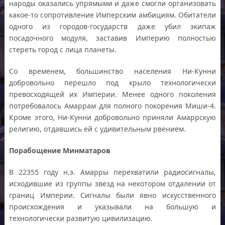
народы оказались упрямыми и даже смогли организовать
какое-то сопротивление Имперским амбициям. Обитатели
одного из городов-государств даже убил экипаж
посадочного модуля, заставив Империю полностью
стереть город с лица планеты.
Со временем, большинство населения Ни-Кунни
добровольно перешло под крыло технологически
превосходящей их Империи. Менее одного поколения
потребовалось Амаррам для полного покорения Миши-4.
Кроме этого, Ни-Кунни добровольно приняли Амаррскую
религию, отдавшись ей с удивительным рвением.
Порабощение Минматаров
В 22355 году н.э. Амарры перехватили радиосигналы,
исходившие из группы звезд на некотором отдалении от
границ Империи. Сигналы были явно искусственного
происхождения и указывали на большую и
технологически развитую цивилизацию.