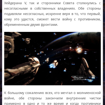
Хейдерана V, так и сторонники Совета столкнулись с
несогласными в собственных владениях. Обе стороны
подавляли несогласных, искренне веря в то, что первый,
кому это удастся, сможет вести войну с противником,
обремененным двумя фронтами.
К большому сожалению всех, кто мечтал о молниеносной
войне, обе стороны закончили внутренние чистки
примерно в одно и то же время и когда противники