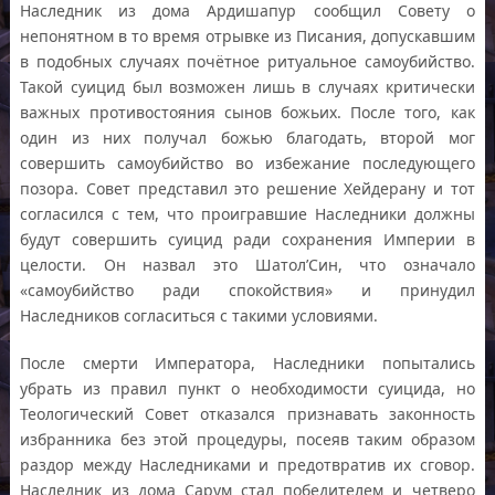
Наследник из дома Ардишапур сообщил Совету о
непонятном в то время отрывке из Писания, допускавшим
в подобных случаях почётное ритуальное самоубийство.
Такой суицид был возможен лишь в случаях критически
важных противостояния сынов божьих. После того, как
один из них получал божью благодать, второй мог
совершить самоубийство во избежание последующего
позора. Совет представил это решение Хейдерану и тот
согласился с тем, что проигравшие Наследники должны
будут совершить суицид ради сохранения Империи в
целости. Он назвал это Шатол’Cин, что означало
«самоубийство ради спокойствия» и принудил
Наследников согласиться с такими условиями.
После смерти Императора, Наследники попытались
убрать из правил пункт о необходимости суицида, но
Теологический Совет отказался признавать законность
избранника без этой процедуры, посеяв таким образом
раздор между Наследниками и предотвратив их сговор.
Наследник из дома Сарум стал победителем и четверо