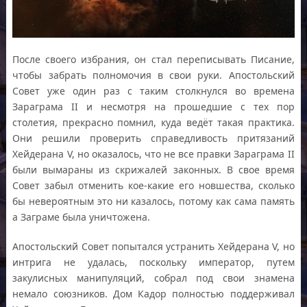
После своего избрания, он стал переписывать Писание,
чтобы забрать полномочия в свои руки. Апостольский
Совет уже один раз с таким столкнулся во времена
Зараграма II и несмотря на прошедшие с тех пор
столетия, прекрасно помнил, куда ведёт такая практика.
Они решили проверить справедливость притязаний
Хейдерана V, но оказалось, что не все правки Зараграма II
были вымараны из скрижалей законных. В свое время
Совет забыл отменить кое-какие его новшества, сколько
бы невероятным это ни казалось, потому как сама память
а Заграме была уничтожена.
Апостольский Совет попытался устранить Хейдерана V, но
интрига не удалась, поскольку император, путем
закулисных манипуляций, собрал под свои знамена
немало союзников. Дом Кадор полностью поддерживал