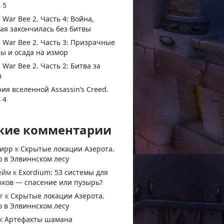
 5
 War Bee 2. Часть 4: Война,
ая закончилась без битвы
 War Bee 2. Часть 3: Призрачные
ы и осада на измор
 War Bee 2. Часть 2: Битва за
в
ия вселенной Assassin’s Creed.
 4
жие комментарии
тирр
к
Скрытые локации Азерота.
 в Элвиннском лесу
ейм
к
Exordium: 53 системы для
чков — спасение или пузырь?
r
к
Скрытые локации Азерота.
 в Элвиннском лесу
к
Артефакты шамана