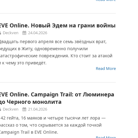
EVE Online. Новый Эдем на грани войны
Deckven
24.04.2026
Двадцать первого апреля все семь звёздных врат,
ведущих в Житу, одновременно получили
катастрофические повреждения. Кто стоит за атакой
и к чему это приведёт.
Read More
EVE Online. Campaign Trail: от Люминера
до Черного монолита
Deckven
21.04.2026
142 гейта, 16 маяков и четыре тысячи лет лора —
рассказ о том, что скрывается за каждой точкой
Campaign Trail в EVE Online.
Read More