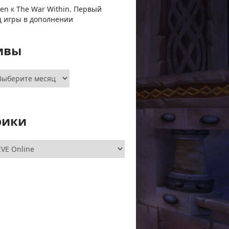
ven
к
The War Within. Первый
ц игры в дополнении
ивы
хивы
рики
брики