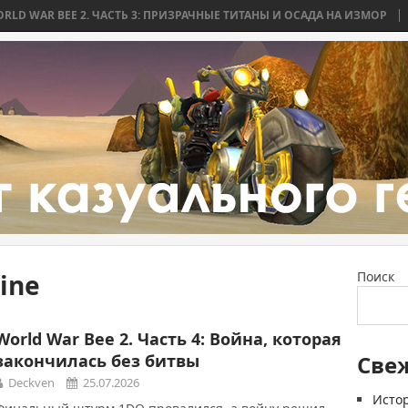
EE 2. ЧАСТЬ 3: ПРИЗРАЧНЫЕ ТИТАНЫ И ОСАДА НА ИЗМОР
WORLD WAR
ine
Поиск
World War Bee 2. Часть 4: Война, которая
закончилась без битвы
Све
Deckven
25.07.2026
Истор