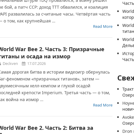
Финальный штурм 1DQ провалился, а войну решил
Часть
не бой, а патч CCP: доход TTT обвалился, и коалиция
World
PAPI развалилась за считаные часы. Четвёртая часть
котор
— о том, как крупнейшая …
World
Read More
титан
World
Дель
World War Bee 2. Часть 3: Призрачные
Истор
титаны и осада на измор
Часть
Deckven
17.07.2026
Самая дорогая битва в истории видеоигр обернулась
Све
баг-феноменом «призрачных титанов», затем —
двухмесячным хелл-кемпом и глухой осадой
Трак
последней крепости Imperium. Третья часть — о том,
Озеро
как война на измор …
Ноун
Read More
нови
Avoke
Озеро
World War Bee 2. Часть 2: Битва за
Dron