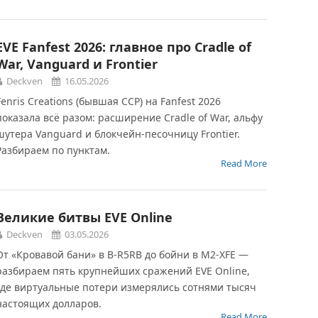
EVE Fanfest 2026: главное про Cradle of
War, Vanguard и Frontier
Deckven
16.05.2026
Fenris Creations (бывшая CCP) на Fanfest 2026
показала всё разом: расширение Cradle of War, альфу
шутера Vanguard и блокчейн-песочницу Frontier.
Разбираем по пунктам.
Read More
Великие битвы EVE Online
Deckven
03.05.2026
От «Кровавой бани» в B-R5RB до бойни в M2-XFE —
разбираем пять крупнейших сражений EVE Online,
где виртуальные потери измерялись сотнями тысяч
настоящих долларов.
Read More