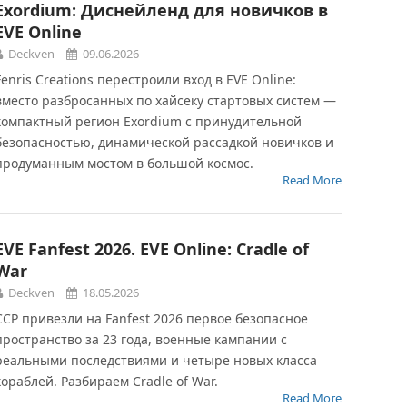
Exordium: Диснейленд для новичков в
EVE Online
Deckven
09.06.2026
Fenris Creations перестроили вход в EVE Online:
вместо разбросанных по хайсеку стартовых систем —
компактный регион Exordium с принудительной
безопасностью, динамической рассадкой новичков и
продуманным мостом в большой космос.
Read More
EVE Fanfest 2026. EVE Online: Cradle of
War
Deckven
18.05.2026
CCP привезли на Fanfest 2026 первое безопасное
пространство за 23 года, военные кампании с
реальными последствиями и четыре новых класса
кораблей. Разбираем Cradle of War.
Read More