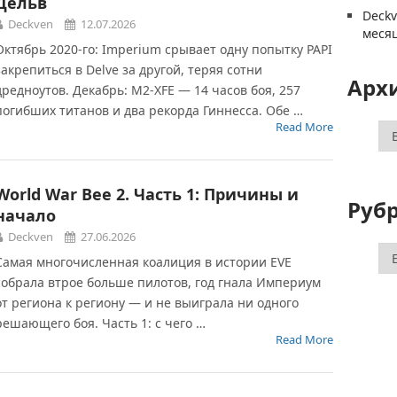
Дельв
Deck
Deckven
12.07.2026
меся
Октябрь 2020-го: Imperium срывает одну попытку PAPI
закрепиться в Delve за другой, теряя сотни
Арх
дредноутов. Декабрь: M2-XFE — 14 часов боя, 257
погибших титанов и два рекорда Гиннесса. Обе …
Read More
Ар
World War Bee 2. Часть 1: Причины и
Руб
начало
Deckven
27.06.2026
Ру
Самая многочисленная коалиция в истории EVE
собрала втрое больше пилотов, год гнала Империум
от региона к региону — и не выиграла ни одного
решающего боя. Часть 1: с чего …
Read More