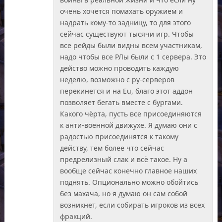
очень хочется помахать оружием и
надрать кому-то задницу, то для этого
сейчас существуют тысячи игр. Чтобы
все рейды были видны всем участникам,
надо чтобы все РЛы были с 1 сервера. Это
действо можно проводить каждую
неделю, возможно с ру-серверов
перекинется и на Eu, благо этот аддон
позволяет бегать вместе с бургами.
Какого чёрта, пусть все присоединяются
к анти-военной движухе. Я думаю они с
радостью присоединятся к такому
действу, тем более что сейчас
предрелизный слак и всё такое. Ну а
вообще сейчас конечно главное наших
поднять. Опционально можно обойтись
без махача, но я думаю он сам собой
возникнет, если собирать игроков из всех
фракций.