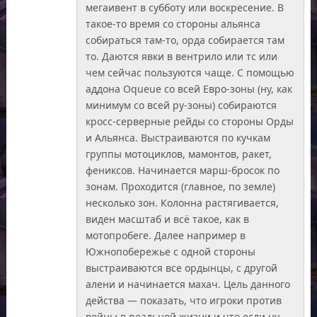
мегаивент в субботу или воскресение. В
такое-то время со стороны альянса
собираться там-то, орда собирается там
то. Даются явки в вентрило или тс или
чем сейчас пользуются чаще. С помощью
аддона Oqueue со всей Евро-зоны (ну, как
минимум со всей ру-зоны) собираются
кросс-серверные рейды со стороны Орды
и Альянса. Выстраиваются по кучкам
группы мотоциклов, мамонтов, ракет,
фениксов. Начинается марш-бросок по
зонам. Проходится (главное, по земле)
несколько зон. Колонна растягивается,
виден масштаб и всё такое, как в
мотопробеге. Далее например в
Южнопобережье с одной стороны
выстраиваются все ордынцы, с другой
алени и начинается махач. Цель данного
действа — показать, что игроки против
войны в реальной жизни и что если ну