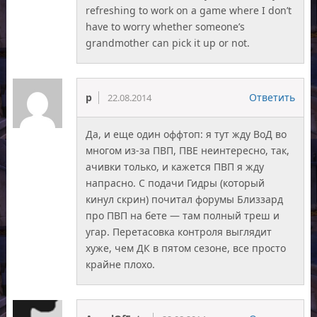
refreshing to work on a game where I don’t
have to worry whether someone’s
grandmother can pick it up or not.
p
Ответить
22.08.2014
Да, и еще один оффтоп: я тут жду ВоД во
многом из-за ПВП, ПВЕ неинтересно, так,
ачивки только, и кажется ПВП я жду
напрасно. С подачи Гидры (который
кинул скрин) почитал форумы Близзард
про ПВП на бете — там полный треш и
угар. Перетасовка контроля выглядит
хуже, чем ДК в пятом сезоне, все просто
крайне плохо.