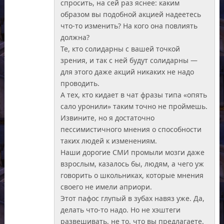
спросить, на сей раз яснее: каким
образом вы подобной акцией надеетесь
что-то изменить? На кого она повлиять
должна?
Те, кто солидарны с вашей точкой
зрения, и так с ней будут солидарны —
для этого даже акций никаких не надо
проводить.
А тех, кто кидает в чат фразы типа «опять
сало уронили» таким точно не проймешь.
Извините, но я достаточно
пессимистичного мнения о способности
таких людей к изменениям.
Наши дорогие СМИ промыли мозги даже
взрослым, казалось бы, людям, а чего уж
говорить о школьниках, которые мнения
своего не имели априори.
Этот пафос глупый в зубах навяз уже. Да,
делать что-то надо. Но не хэштеги
развешивать, не то, что вы предлагаете.