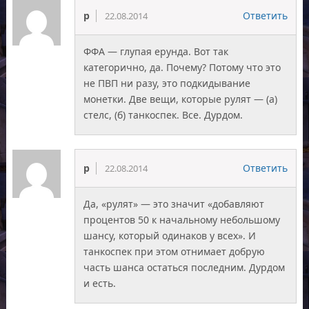
p
Ответить
22.08.2014
ФФА — глупая ерунда. Вот так
категорично, да. Почему? Потому что это
не ПВП ни разу, это подкидывание
монетки. Две вещи, которые рулят — (а)
стелс, (б) танкоспек. Все. Дурдом.
p
Ответить
22.08.2014
Да, «рулят» — это значит «добавляют
процентов 50 к начальному небольшому
шансу, который одинаков у всех». И
танкоспек при этом отнимает добрую
часть шанса остаться последним. Дурдом
и есть.