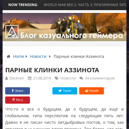
ЕЗ БИТВЫ
NOW TRENDING:
WORLD WAR BEE 2. ЧАСТЬ 3: ПРИЗРАЧНЫЕ ТИТАНЫ И ОСА
Home
Новости
Парные клинки Аззинота
ПАРНЫЕ КЛИНКИ АЗЗИНОТА
Deckven
21.08.2014
Новости
34 комментария
Share
Tweet
Reddit
Pin it
Что-то я все о будущем, да о будущем, да еще и
глобальном, типа перспектив па следующие пять лет.
Давно я не писал чисто литдыбровых постов, о том, как
играется в нынешние тихие времена. Тем более, что есть