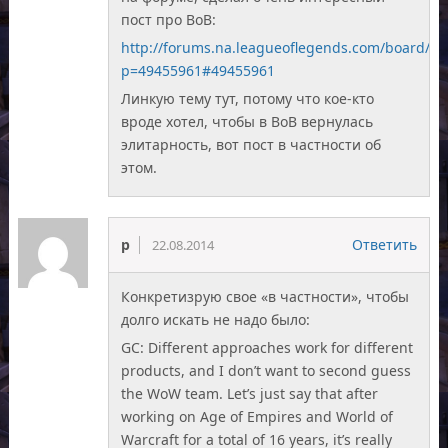
пост про ВоВ:
http://forums.na.leagueoflegends.com/board/s
p=49455961#49455961
Линкую тему тут, потому что кое-кто
вроде хотел, чтобы в ВоВ вернулась
элитарность, вот пост в частности об
этом.
p
Ответить
22.08.2014
Конкретизрую свое «в частности», чтобы
долго искать не надо было:
GC: Different approaches work for different
products, and I don’t want to second guess
the WoW team. Let’s just say that after
working on Age of Empires and World of
Warcraft for a total of 16 years, it’s really