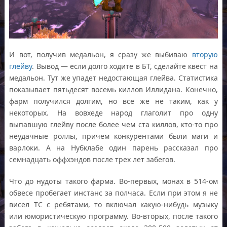
И вот, получив медальон, я сразу же выбиваю
вторую
глейву
. Вывод — если долго ходите в БТ, сделайте квест на
медальон. Тут же упадет недостающая глейва. Статистика
показывает пятьдесят восемь киллов Иллидана. Конечно,
фарм получился долгим, но все же не таким, как у
некоторых. На вовхеде народ глаголит про одну
выпавшую глейву после более чем ста киллов, кто-то про
неудачные роллы, причем конкурентами были маги и
варлоки. А на Нубклабе один парень рассказал про
семнадцать оффхэндов после трех лет забегов.
Что до нудоты такого фарма. Во-первых, монах в 514-ом
обвесе пробегает инстанс за полчаса. Если при этом я не
висел ТС с ребятами, то включал какую-нибудь музыку
или юмористическую программу. Во-вторых, после такого