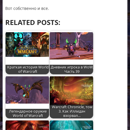
Вот собственно и все.
RELATED POSTS:
Краткая история World
Дневник игрока в WoW.
of Warcraft
Часть 39
Warcraft Chronicle, том
Легендарное оружие
3. Как Иллидан
World of Warcraft
взорвал…