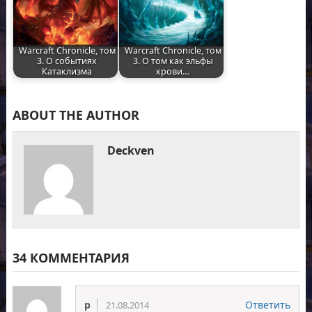
Warcraft Chronicle, том
Warcraft Chronicle, том
3. О событиях
3. О том как эльфы
Катаклизма
крови…
ABOUT THE AUTHOR
Deckven
34 КОММЕНТАРИЯ
p
Ответить
21.08.2014