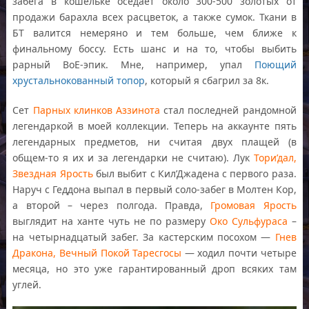
забега в кошельке оседает около 300-500 золотых от
продажи барахла всех расцветок, а также сумок. Ткани в
БТ валится немеряно и тем больше, чем ближе к
финальному боссу. Есть шанс и на то, чтобы выбить
рарный ВоЕ-эпик. Мне, например, упал
Поющий
хрустальнокованный топор
, который я сбагрил за 8к.
Сет
Парных клинков Аззинота
стал последней рандомной
легендаркой в моей коллекции. Теперь на аккаунте пять
легендарных предметов, ни считая двух плащей (в
общем-то я их и за легендарки не считаю). Лук
Тори’дал,
Звездная Ярость
был выбит с Кил’Джадена с первого раза.
Наруч с Геддона выпал в первый соло-забег в Молтен Кор,
а второй – через полгода. Правда,
Громовая Ярость
выглядит на ханте чуть не по размеру
Око Сульфураса
–
на четырнадцатый забег. За кастерским посохом —
Гнев
Дракона, Вечный Покой Таресгосы
— ходил почти четыре
месяца, но это уже гарантированный дроп всяких там
углей.