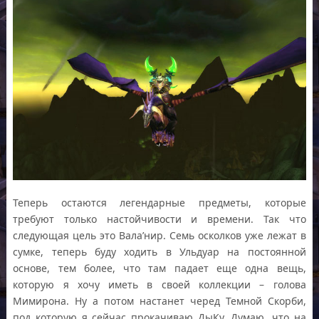
Теперь остаются легендарные предметы, которые
требуют только настойчивости и времени. Так что
следующая цель это Вала’нир. Семь осколков уже лежат в
сумке, теперь буду ходить в Ульдуар на постоянной
основе, тем более, что там падает еще одна вещь,
которую я хочу иметь в своей коллекции – голова
Мимирона. Ну а потом настанет черед Темной Скорби,
под которую я сейчас прокачиваю ДыКу. Думаю, что на