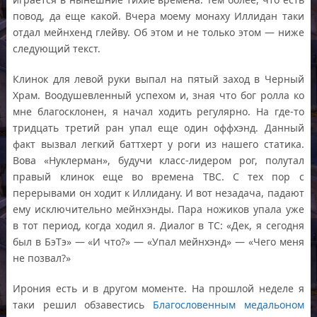
повод, да еще какой. Вчера моему монаху Иллидан таки
отдал мейнхенд глейву. Об этом и не только этом — ниже
следующий текст.
Клинок для левой руки выпал на пятый заход в Черный
Храм. Воодушевленный успехом и, зная что бог ролла ко
мне благосклонен, я начал ходить регулярно. На где-то
тридцать третий ран упал еще один оффхэнд. Данный
факт вызвал легкий баттхерт у роги из нашего статика.
Вова «Нуклерман», будучи класс-лидером рог, полутал
правый клинок еще во времена ТВС. С тех пор с
перерывами он ходит к Иллидану. И вот незадача, падают
ему исключительно мейнхэнды. Пара ножиков упала уже
в тот период, когда ходил я. Диалог в ТС: «Дек, я сегодня
был в БэТэ» — «И что?» — «Упал мейнхэнд» — «Чего меня
не позвал?»
Ирония есть и в другом моменте. На прошлой неделе я
таки решил обзавестись
Благословенным медальоном