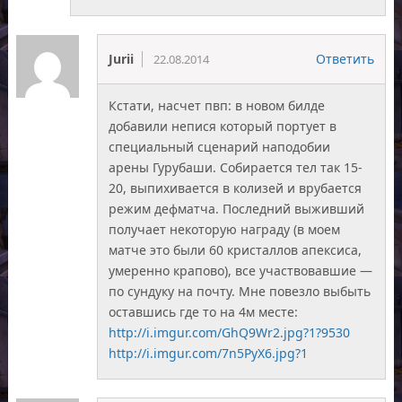
Jurii
Ответить
22.08.2014
Кстати, насчет пвп: в новом билде
добавили непися который портует в
специальный сценарий наподобии
арены Гурубаши. Собирается тел так 15-
20, выпихивается в колизей и врубается
режим дефматча. Последний выживший
получает некоторую награду (в моем
матче это были 60 кристаллов апексиса,
умеренно крапово), все участвовавшие —
по сундуку на почту. Мне повезло выбыть
оставшись где то на 4м месте:
http://i.imgur.com/GhQ9Wr2.jpg?1?9530
http://i.imgur.com/7n5PyX6.jpg?1