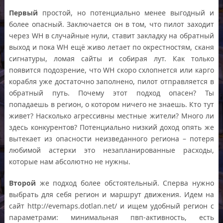
Первый
простой, но потенциально менее выгодный и
более опасный. Заключается он в том, что пилот заходит
через WH в случайные нули, ставит закладку на обратный
выход и пока WH ещё живо летает по окрестностям, сканя
сигнатуры, ломая сайты и собирая лут. Как только
появится подозрение, что WH скоро схлопнется или карго
корабля уже достаточно заполнено, пилот отправляется в
обратный путь. Почему этот подход опасен? Ты
попадаешь в регион, о котором ничего не знаешь. Кто тут
живет? Насколько агрессивны местные жители? Много ли
здесь конкурентов? Потенциально низкий доход опять же
вытекает из опасности неизведанного региона – потеря
любимой астерки это незапланированные расходы,
которые нам абсолютно не нужны.
Второй
же подход более обстоятельный. Сперва нужно
выбрать для себя регион и маршрут движения. Идем на
сайт http://evemaps.dotlan.net/ и ищем удобный регион с
параметрами: минимальная пвп-активность, есть