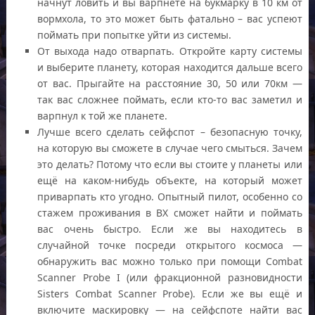
начнут ловить и вы варпнете на букмарку в 10 км от
вормхола, то это может быть фатально – вас успеют
поймать при попытке уйти из системы.
От выхода надо отварпать. Откройте карту системы
и выберите планету, которая находится дальше всего
от вас. Прыгайте на расстояние 30, 50 или 70км —
так вас сложнее поймать, если кто-то вас заметил и
варпнул к той же планете.
Лучше всего сделать сейфспот – безопасную точку,
на которую вы сможете в случае чего смыться. Зачем
это делать? Потому что если вы стоите у планеты или
ещё на каком-нибудь объекте, на который может
приварпать кто угодно. Опытный пилот, особенно со
стажем проживания в ВХ сможет найти и поймать
вас очень быстро. Если же вы находитесь в
случайной точке посреди открытого космоса —
обнаружить вас можно только при помощи Combat
Scanner Probe I (или фракционной разновидности
Sisters Combat Scanner Probe). Если же вы ещё и
включите маскировку — на сейфспоте найти вас