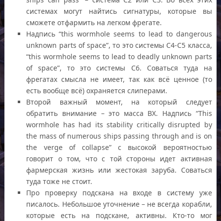
системах могут найтись сигнатуры, которые вы
сможете отфармить на легком фрегате.
Надпись “this wormhole seems to lead to dangerous
unknown parts of space”, то это системы С4-С5 класса,
“this wormhole seems to lead to deadly unknown parts
of space”, то это системы С6. Соваться туда на
фрегатах смысла не имеет, так как всё ценное (то
есть вообще всё) охраняется слиперами.
Второй важный момент, на который следует
обратить внимание – это масса ВХ. Надпись “This
wormhole has had its stability critically disrupted by
the mass of numerous ships passing through and is on
the verge of collapse” с высокой вероятностью
говорит о том, что с той стороны идет активная
фармерская жизнь или жестокая заруба. Соваться
туда тоже не стоит.
Про проверку подскана на входе в систему уже
писалось. Небольшое уточнение – не всегда корабли,
которые есть на подскане, активны. Кто-то мог