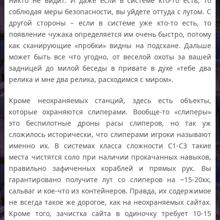
никто не видит. И даже если в системе кто-то есть, то
соблюдая меры безопасности, вы уйдете оттуда с лутом. С
другой стороны – если в системе уже кто-то есть, то
появление чужака определяется им очень быстро, потому
как сканирующие «пробки» видны на подскане. Дальше
может быть все что угодно, от веселой охоты за вашей
задницей до милой беседы в привате в духе «тебе два
релика и мне два релика, расходимся с миром».
Кроме неохраняемых станций, здесь есть объекты,
которые охраняются слиперами. Вообще-то «слиперы»
это беспилотные дроны расы слиперов, но так уж
сложилось исторически, что слиперами игроки называют
именно их. В системах класса сложности С1-С3 такие
места чистятся соло при наличии прокачанных навыков,
правильно зафиченных кораблей и прямых рук. Вы
гарантировано получите лут со слиперов на ~15-20кк,
сальваг и кое-что из контейнеров. Правда, их содержимое
не всегда такое же дорогое, как на неохраняемых сайтах.
Кроме того, зачистка сайта в одиночку требует 10-15