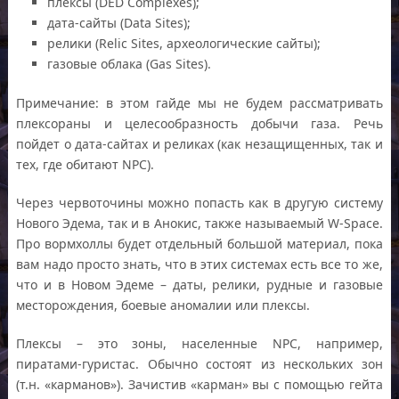
плексы (DED Complexes);
дата-сайты (Data Sites);
релики (Relic Sites, археологические сайты);
газовые облака (Gas Sites).
Примечание: в этом гайде мы не будем рассматривать
плексораны и целесообразность добычи газа. Речь
пойдет о дата-сайтах и реликах (как незащищенных, так и
тех, где обитают NPC).
Через червоточины можно попасть как в другую систему
Нового Эдема, так и в Анокис, также называемый W-Space.
Про вормхоллы будет отдельный большой материал, пока
вам надо просто знать, что в этих системах есть все то же,
что и в Новом Эдеме – даты, релики, рудные и газовые
месторождения, боевые аномалии или плексы.
Плексы – это зоны, населенные NPC, например,
пиратами-гуристас. Обычно состоят из нескольких зон
(т.н. «карманов»). Зачистив «карман» вы с помощью гейта