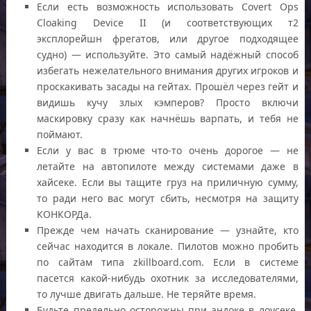
Если есть возможность использовать Covert Ops
Cloaking Device II (и соответствующих т2
эксплорейшн фрегатов, или другое подходящее
судно) — используйте. Это самый надёжный способ
избегать нежелательного внимания других игроков и
проскакивать засады на гейтах. Прошёл через гейт и
видишь кучу злых кэмперов? Просто включи
маскировку сразу как начнёшь варпать, и тебя не
поймают.
Если у вас в трюме что-то очень дорогое — не
летайте на автопилоте между системами даже в
хайсеке. Если вы тащите груз на приличную сумму,
то ради него вас могут сбить, несмотря на защиту
КОНКОРДа.
Прежде чем начать сканирование — узнайте, кто
сейчас находится в локале. Пилотов можно пробить
по сайтам типа zkillboard.com. Если в системе
пасется какой-нибудь охотник за исследователями,
то лучше двигать дальше. Не теряйте время.
Будьте предельно осторожны при андоке в лоусеке.