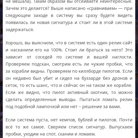
не мешала). Таким образом вы отсеиваете неинтересные.
Зачем это делается? Выше написано «сравниваем» — при
следующем заходе в систему вы сразу будете видеть
появилась ли новая сигнатура и стоит ли в этой системе
задержаться.
Хорошо, вы выяснили, что в системе есть один релик-сайт
и насканили его на 100%. Стоит ли браться за него? Это
зависит от соседей по системе и вашей наглости.
Проверяем подскан, смотрим есть ли чужие пробки, что
за корабли видны. Проверяем по киллборде пилотов. Если
он недавно был убит и сидел на буззарде без дронов и
сеток, то есть шанс, что и сейчас он на таком же корабле.
Если же видно, что пилот активный охотник, то можно
сделать определенные выводы. Пытаться ломать релик
под подобной лампочкой или нет – решение за вами.
Если система пуста, нет кемпов, бублей и пилотов. Почти
всё то же самое. Сверяем список сигнатур. Выпускаем
пробки, уходим на спот, сканим и ломаем.