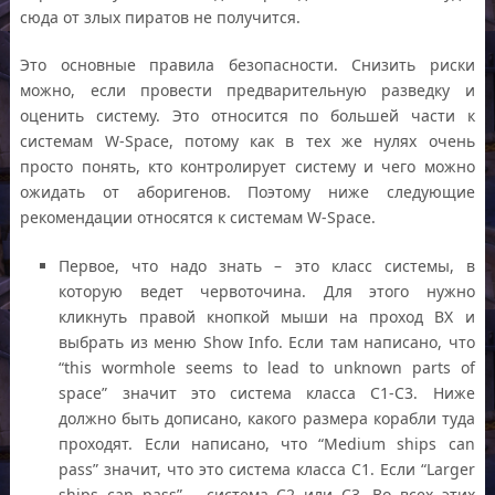
сюда от злых пиратов не получится.
Это основные правила безопасности. Снизить риски
можно, если провести предварительную разведку и
оценить систему. Это относится по большей части к
системам W-Space, потому как в тех же нулях очень
просто понять, кто контролирует систему и чего можно
ожидать от аборигенов. Поэтому ниже следующие
рекомендации относятся к системам W-Space.
Первое, что надо знать – это класс системы, в
которую ведет червоточина. Для этого нужно
кликнуть правой кнопкой мыши на проход ВХ и
выбрать из меню Show Info. Если там написано, что
“this wormhole seems to lead to unknown parts of
space” значит это система класса С1-С3. Ниже
должно быть дописано, какого размера корабли туда
проходят. Если написано, что “Medium ships can
pass” значит, что это система класса С1. Если “Larger
ships can pass” – система С2 или С3. Во всех этих