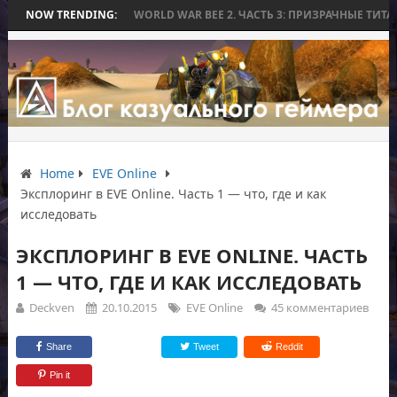
БЕЗ БИТВЫ
NOW TRENDING:
WORLD WAR BEE 2. ЧАСТЬ 3: ПРИЗРАЧНЫЕ ТИТАНЫ И ОС
Home
EVE Online
Эксплоринг в EVE Online. Часть 1 — что, где и как
исследовать
ЭКСПЛОРИНГ В EVE ONLINE. ЧАСТЬ
1 — ЧТО, ГДЕ И КАК ИССЛЕДОВАТЬ
Deckven
20.10.2015
EVE Online
45 комментариев
Share
Tweet
Reddit
Pin it