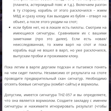
(планета, астероидный пояс и т.д.). Включаем разгон
в ту сторону, корабль от этого расклочился – жмем
МВД и сразу клоку. Как выходим из бубля – отварп на
объект, а после этого уходим на спот;
если бубля нет, но в локале есть пилоты. Смотрим на
имеющиеся сигнатуры. Сравниваем их с вашими
заметками (про это далее). Если есть новая/
неисследованная, то жмем варп на спот и пока
корабль ещё не вошел в варп, но уже расклочился,
выпускам пробки и прожимаем клоку.
Пока летим в варпе дергаем подскан и пытаемся понять
на чем сидят пилоты. Независимо от результата на споте
проводите предварительный скан сигнатур. Необходимо
отсеять боевые сигнатуры (комбат-сайты) и вормхолы.
Допустим, имеется сигнатура THZ-057 и вы определяете,
что она является вормхолом. Создаете закладку с именем
сигнатуры и нажимаете игнорировать результат (чтобы