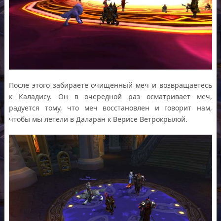
После этого забираете очищенный меч и возвращаетесь
к Каладису. Он в очередной раз осматривает меч,
радуется тому, что меч восстановлен и говорит нам,
чтобы мы летели в Даларан к Верисе Ветрокрылой.