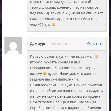
характеристикам для ханта чистый
термояд (жаль, конечно, что нет слотов
под камни), так еще и у меня на спине Тот
Самый Кель’Делар, а это стоит больше,
чем +50 дпс
Дэмиург
Ответить
24.02.2010
Первую рукоять купил, не выдержал
вторую рукоять сролил в яме.
Обрадовался, блин вот сейчас второй
возьму
дурак. Написало что данное
задание вы уже выполнили…
Пришлось слить на ауке. Сейчас почитал,
и нашел: «Если же ваш персонаж владеть
мечом не может, эльфы крови из ордена
Похитителей Солнца и высшие эльфы
Серебряного Союза с радостью обменяют