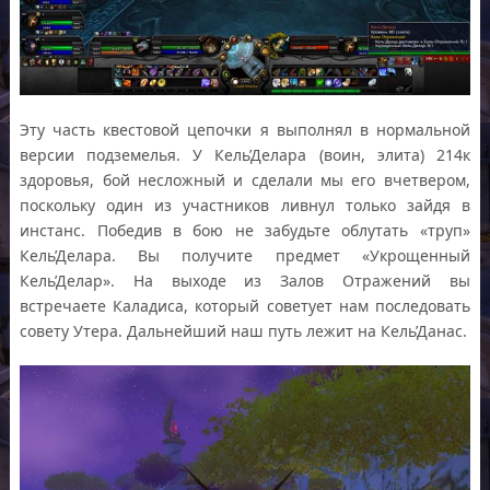
Эту часть квестовой цепочки я выполнял в нормальной
версии подземелья. У Кель’Делара (воин, элита) 214к
здоровья, бой несложный и сделали мы его вчетвером,
поскольку один из участников ливнул только зайдя в
инстанс. Победив в бою не забудьте облутать «труп»
Кель’Делара. Вы получите предмет «Укрощенный
Кель’Делар». На выходе из Залов Отражений вы
встречаете Каладиса, который советует нам последовать
совету Утера. Дальнейший наш путь лежит на Кель’Данас.