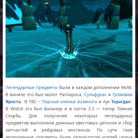
Легендарные предметы
были в каждом дополнении WoW.
В ваниле это был молот Рагнароса,
Сульфурас
и
Громовая
Ярость
. В TBC –
Парные клинки Аззинота
и лук
Тори’дал
.
В WotLK это был Валанир и в патче 3.3 — топор Темная
Скорбь. Для получения некоторых легендарных
предметов выполняли длинных квестовых цепочек и сбор
запчастей в рейдовых инстансах. По сути таки
легендарные предметы были результатом усилий целых