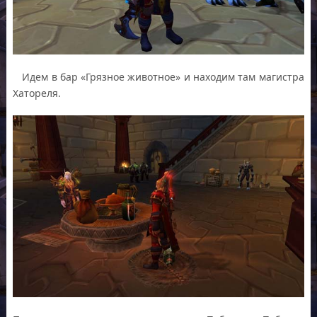
Идем в бар «Грязное животное» и находим там магистра
Хатореля.