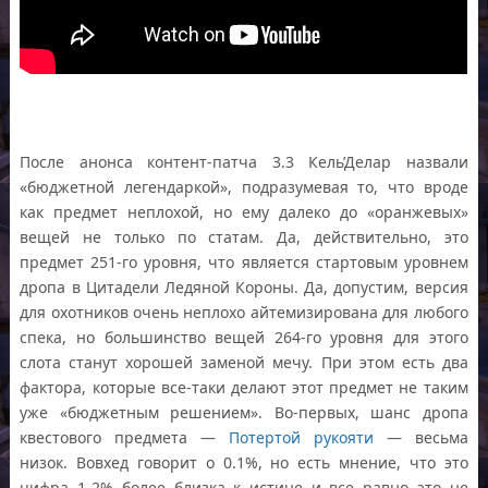
После анонса контент-патча 3.3 Кель’Делар назвали
«бюджетной легендаркой», подразумевая то, что вроде
как предмет неплохой, но ему далеко до «оранжевых»
вещей не только по статам. Да, действительно, это
предмет 251-го уровня, что является стартовым уровнем
дропа в Цитадели Ледяной Короны. Да, допустим, версия
для охотников очень неплохо айтемизирована для любого
спека, но большинство вещей 264-го уровня для этого
слота станут хорошей заменой мечу. При этом есть два
фактора, которые все-таки делают этот предмет не таким
уже «бюджетным решением». Во-первых, шанс дропа
квестового предмета —
Потертой рукояти
— весьма
низок. Вовхед говорит о 0.1%, но есть мнение, что это
цифра 1-2% более близка к истине и все равно это не