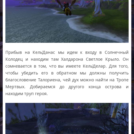
Прибыв на Кель’Данас мы идем к входу в Солнечный
Колодец и находим там Халдарона Светлое Крыло. Он
сомневается в том, что вы имеете Кель’Делар. Для того,
чтобы убедить его в обратном мы должны получить
благословение Талориена, чей дух можно найти на Тропе
Мертвых. Добираемся до другого конца острова и
находим труп героя.