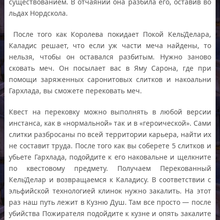
существованием. В отчаянии она разбила его, оставив во
льдах Нордскола.
После того как Королева покидает Покой Кель’Делара,
Каладис решает, что если уж части меча найдены, то
нельзя, чтобы он оставался разбитым. Нужно заново
сковать меч. Он посылает вас в Яму Сарона, где при
помощи заряженных саронитовых слитков и накоальни
Гархлада, вы сможете перековать меч.
Квест на перековку можно выполнять в любой версии
инстанса, как в «нормальной» так и в «героической». Сами
слитки разбросаны по всей территории карьера, найти их
не составит труда. После того как вы соберете 5 слитков и
убьете Гархлада, подойдите к его наковальне и щелкните
по квестовому предмету. Получаем Перекованный
Кель’Делар и возвращаемся к Каладису. В соответствии с
эльфийской технологией клинок нужно закалить. На этот
раз наш путь лежит в Кузню Душ. Там все просто — после
убийства Пожирателя подойдите к кузне и опять закалите