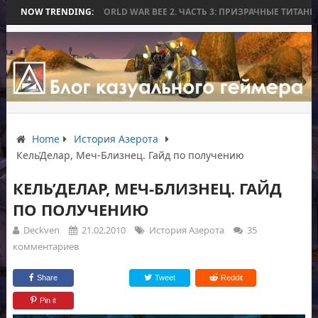
WORLD WAR BEE 2. ЧАСТЬ 3: ПРИЗРАЧНЫЕ ТИТАНЫ И ОСАДА НА ИЗМ
NOW TRENDING:
Home
История Азерота
Кель’Делар, Меч-Близнец. Гайд по получению
КЕЛЬ’ДЕЛАР, МЕЧ-БЛИЗНЕЦ. ГАЙД
ПО ПОЛУЧЕНИЮ
Deckven
21.02.2010
История Азерота
35
комментариев
Share
Tweet
Reddit
Pin it