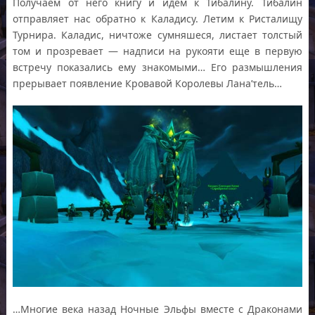
Получаем от него книгу и идем к Тибалину. Тибалин
отправляет нас обратно к Каладису. Летим к Ристалищу
Турнира. Каладис, ничтоже сумняшеся, листает толстый
том и прозревает — надписи на рукояти еще в первую
встречу показались ему знакомыми… Его размышления
прерывает появление Кровавой Королевы Лана’тель…
…Многие века назад Ночные Эльфы вместе с Драконами