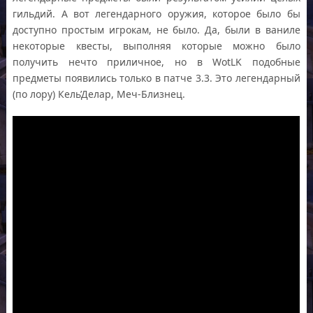
гильдий. А вот легендарного оружия, которое было бы
доступно простым игрокам, не было. Да, были в ваниле
некоторые квесты, выполняя которые можно было
получить нечто приличное, но в WotLK подобные
предметы появились только в патче 3.3. Это легендарный
(по лору) Кель’Делар, Меч-Близнец.