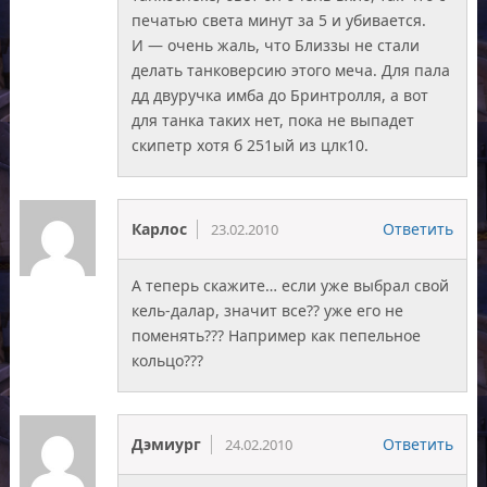
печатью света минут за 5 и убивается.
И — очень жаль, что Близзы не стали
делать танковерсию этого меча. Для пала
дд двуручка имба до Бринтролля, а вот
для танка таких нет, пока не выпадет
скипетр хотя б 251ый из цлк10.
Карлос
Ответить
23.02.2010
А теперь скажите… если уже выбрал свой
кель-далар, значит все?? уже его не
поменять??? Например как пепельное
кольцо???
Дэмиург
Ответить
24.02.2010