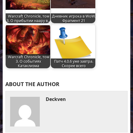
Warcraft Chronicle, том
Дневник игрока в WoW.
3. О прибытии наару в…
Фрагмент 21
Warcraft Chronicle, том
3. О событиях
Патч 4.0.6 уже завтра.
Катаклизма
Скорее всего
ABOUT THE AUTHOR
Deckven