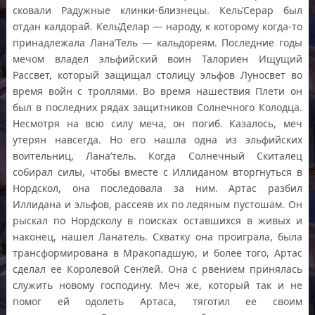
сковали Радужные клинки-близнецы. Кель’Серар был
отдан калдорай. Кель’Делар — народу, к которому когда-то
принадлежала Лана’Тель — кальдореям. Последние годы
мечом владел эльфийский воин Талориен Ищущий
Рассвет, который защищал столицу эльфов Луносвет во
время войн с троллями. Во время нашествия Плети он
был в последних рядах защитников Солнечного Колодца.
Несмотря на всю силу меча, он погиб. Казалось, меч
утерян навсегда. Но его нашла одна из эльфийских
воительниц, Лана’тель. Когда Солнечный Скиталец
собирал силы, чтобы вместе с Иллиданом вторгнуться в
Нордскол, она последовала за ним. Артас разбил
Иллидана и эльфов, рассеяв их по ледяным пустошам. Он
рыскал по Нордсколу в поисках оставшихся в живых и
наконец, нашел Ланатель. Схватку она проиграла, была
трансформирована в Мракопадшую, и более того, Артас
сделал ее Королевой Сен’лей. Она с рвением принялась
служить новому господину. Меч же, который так и не
помог ей одолеть Артаса, тяготил ее своим