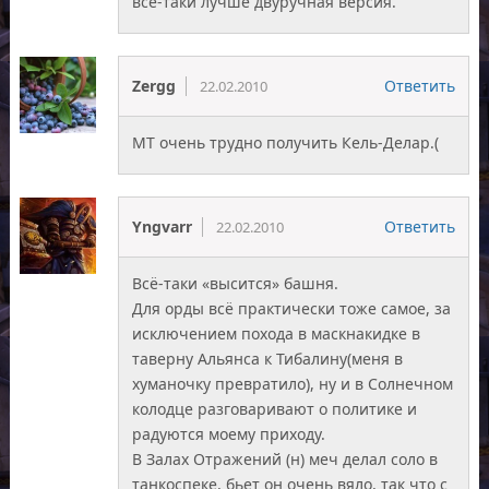
все-таки лучше двуручная версия.
Zergg
Ответить
22.02.2010
МТ очень трудно получить Кель-Делар.(
Yngvarr
Ответить
22.02.2010
Всё-таки «высится» башня.
Для орды всё практически тоже самое, за
исключением похода в маскнакидке в
таверну Альянса к Тибалину(меня в
хуманочку превратило), ну и в Солнечном
колодце разговаривают о политике и
радуются моему приходу.
В Залах Отражений (н) меч делал соло в
танкоспеке, бьет он очень вяло, так что с