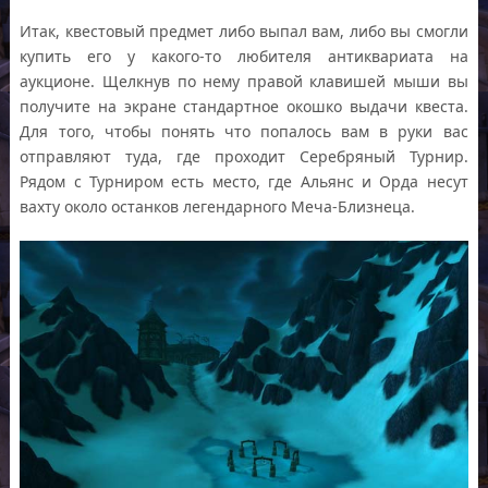
Итак, квестовый предмет либо выпал вам, либо вы смогли
купить его у какого-то любителя антиквариата на
аукционе. Щелкнув по нему правой клавишей мыши вы
получите на экране стандартное окошко выдачи квеста.
Для того, чтобы понять что попалось вам в руки вас
отправляют туда, где проходит Серебряный Турнир.
Рядом с Турниром есть место, где Альянс и Орда несут
вахту около останков легендарного Меча-Близнеца.