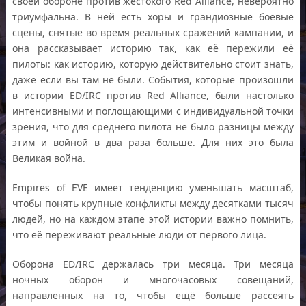
своей обороне против жестокого Red Alliance, невероятно
триумфальна. В ней есть хоры и грандиозные боевые
сцены, снятые во время реальных сражений кампании, и
она рассказывает историю так, как её пережили её
пилоты: как историю, которую действительно стоит знать,
даже если вы там не были. События, которые произошли
в истории ED/IRC против Red Alliance, были настолько
интенсивными и поглощающими с индивидуальной точки
зрения, что для среднего пилота не было разницы между
этим и войной в два раза больше. Для них это была
Великая война.
Empires of EVE имеет тенденцию уменьшать масштаб,
чтобы понять крупные конфликты между десятками тысяч
людей, но на каждом этапе этой истории важно помнить,
что её переживают реальные люди от первого лица.
Оборона ED/IRC держалась три месяца. Три месяца
ночных оборон и многочасовых совещаний,
направленных на то, чтобы ещё больше рассеять