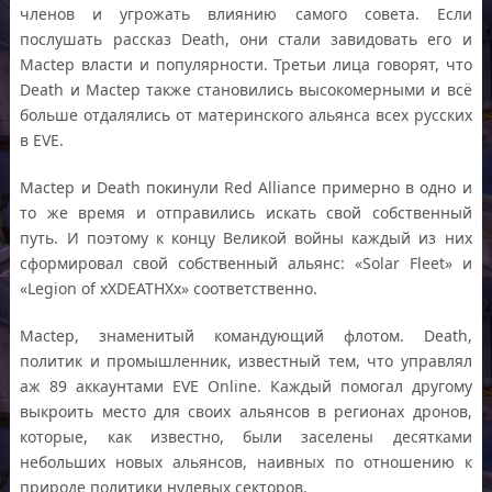
членов и угрожать влиянию самого совета. Если
послушать рассказ Death, они стали завидовать его и
Mactep власти и популярности. Третьи лица говорят, что
Death и Mactep также становились высокомерными и всё
больше отдалялись от материнского альянса всех русских
в EVE.
Mactep и Death покинули Red Alliance примерно в одно и
то же время и отправились искать свой собственный
путь. И поэтому к концу Великой войны каждый из них
сформировал свой собственный альянс: «Solar Fleet» и
«Legion of xXDEATHXx» соответственно.
Mactep, знаменитый командующий флотом. Death,
политик и промышленник, известный тем, что управлял
аж 89 аккаунтами EVE Online. Каждый помогал другому
выкроить место для своих альянсов в регионах дронов,
которые, как известно, были заселены десятками
небольших новых альянсов, наивных по отношению к
природе политики нулевых секторов.