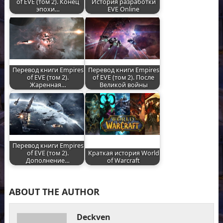
of EVE (том 2). Конец
История разработки
эпохи…
EVE Online
Перевод книги Empires
Перевод книги Empires
of EVE (том 2).
of EVE (том 2). После
Жаренная…
Великой войны
Перевод книги Empires
of EVE (том 2).
Краткая история World
Дополнение…
of Warcraft
ABOUT THE AUTHOR
Deckven