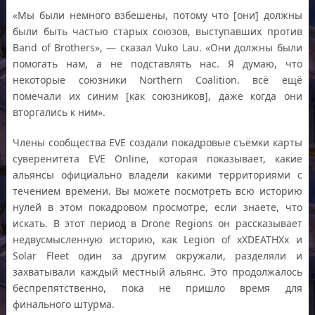
«Мы были немного взбешены, потому что [они] должны
были быть частью старых союзов, выступавших против
Band of Brothers», — сказал Vuko Lau. «Они должны были
помогать нам, а не подставлять нас. Я думаю, что
некоторые союзники Northern Coalition. всё ещё
помечали их синим [как союзников], даже когда они
вторгались к ним».
Члены сообщества EVE создали покадровые съёмки карты
суверенитета EVE Online, которая показывает, какие
альянсы официально владели какими территориями с
течением времени. Вы можете посмотреть всю историю
нулей в этом покадровом просмотре, если знаете, что
искать. В этот период в Drone Regions он рассказывает
недвусмысленную историю, как Legion of xXDEATHXx и
Solar Fleet один за другим окружали, разделяли и
захватывали каждый местный альянс. Это продолжалось
беспрепятственно, пока не пришло время для
финального штурма.