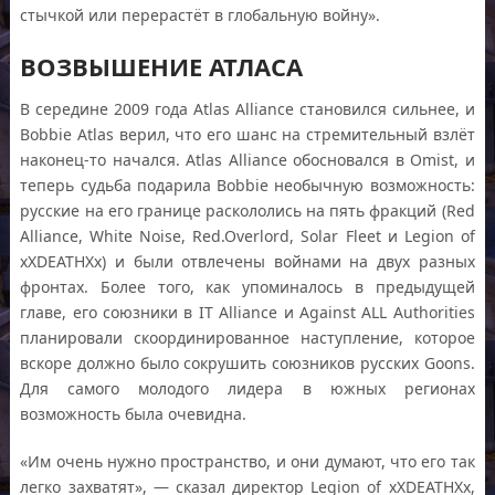
стычкой или перерастёт в глобальную войну».
ВОЗВЫШЕНИЕ АТЛАСА
В середине 2009 года Atlas Alliance становился сильнее, и
Bobbie Atlas верил, что его шанс на стремительный взлёт
наконец-то начался. Atlas Alliance обосновался в Omist, и
теперь судьба подарила Bobbie необычную возможность:
русские на его границе раскололись на пять фракций (Red
Alliance, White Noise, Red.Overlord, Solar Fleet и Legion of
xXDEATHXx) и были отвлечены войнами на двух разных
фронтах. Более того, как упоминалось в предыдущей
главе, его союзники в IT Alliance и Against ALL Authorities
планировали скоординированное наступление, которое
вскоре должно было сокрушить союзников русских Goons.
Для самого молодого лидера в южных регионах
возможность была очевидна.
«Им очень нужно пространство, и они думают, что его так
легко захватят», — сказал директор Legion of xXDEATHXx,