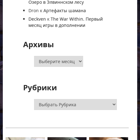
Озеро в Элвиннском лесу
Dron
к
Артефакты шамана
Deckven
к
The War Within. Первый
месяц игры в дополнении
Архивы
Архивы
Рубрики
Рубрики