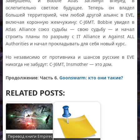
завершено, и Bobbie Atlas заглянул вперёд в
ослепительно светлое будущее. Теперь он владел
большей территорией, чем любой другой альянс в EVE,
включая коронную жемчужину: C-J6MT. Bobbie увидел в
Atlas Alliance союз судьбы — свою судьбу — и начал
строить планы по разрыву с IT Alliance и Against ALL
Authorities и начал прокладывать для себя новый курс.
Но независимо от противника и шансов русские в EVE
никогда не забудут: C-J6MT, Insmother — это дом.
Продолжение
:
Часть 6.
Goonswarm: кто они такие?
RELATED POSTS:
Перевод книги Empires