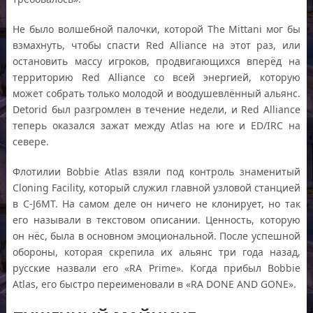
Не было волшебной палочки, которой The Mittani мог бы
взмахнуть, чтобы спасти Red Alliance на этот раз, или
остановить массу игроков, продвигающихся вперёд на
территорию Red Alliance со всей энергией, которую
может собрать только молодой и воодушевлённый альянс.
Detorid был разгромлен в течение недели, и Red Alliance
теперь оказался зажат между Atlas на юге и ED/IRC на
севере.
Флотилии Bobbie Atlas взяли под контроль знаменитый
Cloning Facility, который служил главной узловой станцией
в C-J6MT. На самом деле он ничего не клонирует, но так
его называли в текстовом описании. Ценность, которую
он нёс, была в основном эмоциональной. После успешной
обороны, которая скрепила их альянс три года назад,
русские назвали его «RA Prime». Когда прибыл Bobbie
Atlas, его быстро переименовали в «RA DONE AND GONE».