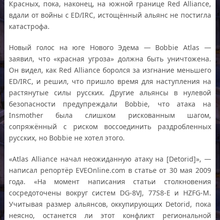
Красных, пока, наконец, на южной границе Red Alliance,
вдали от войны с ED/IRC, истощённый альянс не постигла
катастрофа.
Новый голос на юге Нового Эдема — Bobbie Atlas —
заявил, что «красная угроза» должна быть уничтожена.
Он видел, как Red Alliance боролся за изгнание меньшего
ED/IRC, и решил, что пришло время для наступления на
растянутые силы русских. Другие альянсы в нулевой
безопасности предупреждали Bobbie, что атака на
Insmother была слишком рискованным шагом,
сопряжённый с риском воссоединить раздробленных
русских, но Bobbie не хотел этого.
«Atlas Alliance начал неожиданную атаку на [Detorid]», —
написал репортёр EVEOnline.com в статье от 30 мая 2009
года. «На момент написания статьи столкновения
сосредоточены вокруг систем DG-8VJ, 77S8-E и HZFG-M.
Учитывая размер альянсов, оккупирующих Detorid, пока
неясно, останется ли этот конфликт региональной