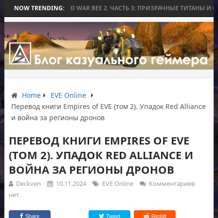
ТВЫ
NOW TRENDING:
WORLD WAR BEE 2. ЧАСТЬ 3: ПРИЗРАЧНЫЕ ТИТАНЫ И ОСАДА НА
Home
EVE Online
Перевод книги Empires of EVE (том 2). Упадок Red Alliance
и война за регионы дронов
ПЕРЕВОД КНИГИ EMPIRES OF EVE
(ТОМ 2). УПАДОК RED ALLIANCE И
ВОЙНА ЗА РЕГИОНЫ ДРОНОВ
Deckven
10.11.2024
EVE Online
Комментариев
нет
Share
Tweet
Reddit