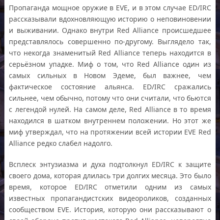
Пропаганда мощное оружие в EVE, и в этом случае ED/IRC
рассказывали вдохновляющую историю о неповиновении
и выживании. Однако внутри Red Alliance происшедшее
представлялось совершенно по-другому. Выглядело так,
что некогда знаменитый Red Alliance теперь находится в
серьёзном упадке. Миф о том, что Red Alliance один из
самых сильных в Новом Эдеме, был важнее, чем
фактическое состояние альянса. ED/IRC сражались
сильнее, чем обычно, потому что они считали, что бьются
с легендой нулей. На самом деле, Red Alliance в то время
находился в шатком внутреннем положении. Но этот же
миф утверждал, что на протяжении всей истории EVE Red
Alliance редко слабел надолго.
Всплеск энтузиазма и духа подтолкнул ED/IRC к защите
своего дома, которая длилась три долгих месяца. Это было
время, которое ED/IRC отметили одним из самых
известных пропагандистских видеороликов, созданных
сообществом EVE. История, которую они рассказывают о