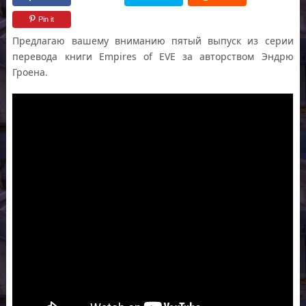
Pin it
Предлагаю вашему вниманию пятый выпуск из серии
перевода книги Empires of EVE за авторством Эндрю
Гроена.