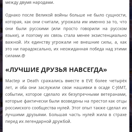
между двумя народами.
Однако после Великой войны больше не было сущности,
которая, как они считали, угрожала им именно за то, что
они были русскими (или просто говорили на русском
языке), и поэтому их связь стала менее экзистенциально
важной. Их единству угрожали не внешние силы, а, как
это ни парадоксально, их неожиданная победа над этими
силами.@
«ЛУЧШИЕ ДРУЗЬЯ НАВСЕГДА»
Mactep и Death сражались вместе в EVE более четырёх
лет, и оба они заслужили свои нашивки в осаде C-J6MT,
событии, которое сделало их безупречными ветеранами,
которые фактически были возведены на престол как отцы
россииского сообщества нулей. Этот опыт также сделал их
лучшими друзьями. Большая часть нулей жила в страхе
перед их легендарной дружбой.