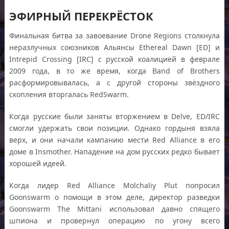
ЭФИРНЫЙ ПЕРЕКРЁСТОК
Финальная битва за завоевание Drone Regions столкнула
неразлучных союзников Альянсы Ethereal Dawn [ED] и
Intrepid Crossing [IRC] с русской коалицией в феврале
2009 года, в то же время, когда Band of Brothers
расформировывалась, а с другой стороны звёздного
скопления вторгалась RedSwarm.
Когда русские были заняты вторжением в Delve, ED/IRC
смогли удержать свои позиции. Однако гордыня взяла
верх, и они начали кампанию мести Red Alliance в его
доме в Insmother. Нападение на дом русских редко бывает
хорошей идеей.
Когда лидер Red Alliance Molchaliy Plut попросил
Goonswarm о помощи в этом деле, директор разведки
Goonswarm The Mittani использовал давно спящего
шпиона и провернул операцию по угону всего