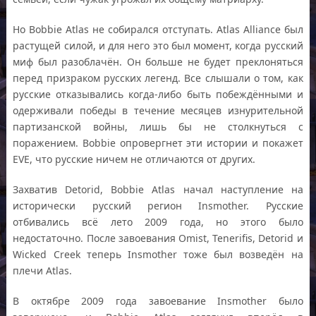
Но Bobbie Atlas не собирался отступать. Atlas Alliance был
растущей силой, и для него это был момент, когда русский
миф был разоблачён. Он больше не будет преклоняться
перед призраком русских легенд. Все слышали о том, как
русские отказывались когда-либо быть побеждёнными и
одерживали победы в течение месяцев изнурительной
партизанской войны, лишь бы не столкнуться с
поражением. Bobbie опровергнет эти истории и покажет
EVE, что русские ничем не отличаются от других.
Захватив Detorid, Bobbie Atlas начал наступление на
исторически русский регион Insmother. Русские
отбивались всё лето 2009 года, но этого было
недостаточно. После завоевания Omist, Tenerifis, Detorid и
Wicked Creek теперь Insmother тоже был возведён на
плечи Atlas.
В октябре 2009 года завоевание Insmother было