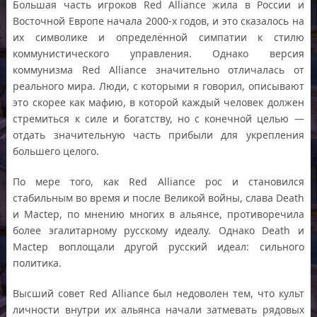
Большая часть игроков Red Alliance жила в России и
Восточной Европе начала 2000-х годов, и это сказалось на
их символике и определённой симпатии к стилю
коммунистического управления. Однако версия
коммунизма Red Alliance значительно отличалась от
реального мира. Люди, с которыми я говорил, описывают
это скорее как мафию, в которой каждый человек должен
стремиться к силе и богатству, но с конечной целью —
отдать значительную часть прибыли для укрепления
большего целого.
По мере того, как Red Alliance рос и становился
стабильным во время и после Великой войны, слава Death
и Mactep, по мнению многих в альянсе, противоречила
более эгалитарному русскому идеалу. Однако Death и
Mactep воплощали другой русский идеал: сильного
политика.
Высший совет Red Alliance был недоволен тем, что культ
личности внутри их альянса начали затмевать рядовых