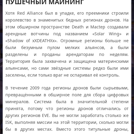
ПУШЕЧНЫЙ МАЙНИНГ
Хотя Red Alliance был в упадке, его преемники строили
королевство в знаменитых бедных регионах дронов. На
этом обширном пространстве Death и Mactep создавали
арендные вотчины под названием «Solar Wing» и
«Shadow of xXDEATHXx». Огромные регионы больше не
были безумным пулом мелких альянсов, а были
разделены и проданы арендаторам по неделям.
Территория была захвачена и защищена материнскими
альянсами, но сами звёздные системы редко были ими
заселены, если только враг не оспаривал её контроль.
В течение 2009 года регионы дронов были сырьевыми,
превращёнными в обширное поле для сбора цифровых
минералов. Система была в значительной степени
принята, потому что регионы дронов отличались от
других регионов EVE. Вы не могли заработать столько же
ISK, выполняя миссии на этой территории, сколько могли
бы в других местах. Вместо этого титульные дроны,