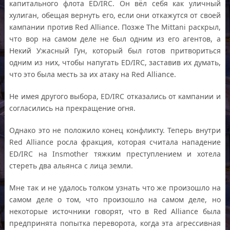
капитального флота ED/IRC. Он вёл себя как уличный
хулиган, обещая вернуть его, если они откажутся от своей
кампании против Red Alliance. Позже The Mittani раскрыл,
что вор на самом деле не был одним из его агентов, а
Некий Ужасный Гун, который был готов притвориться
одним из них, чтобы напугать ED/IRC, заставив их думать,
что это была месть за их атаку на Red Alliance.
Не имея другого выбора, ED/IRC отказались от кампании и
согласились на прекращение огня.
Однако это не положило конец конфликту. Теперь внутри
Red Alliance росла фракция, которая считала нападение
ED/IRC на Insmother тяжким преступлением и хотела
стереть два альянса с лица земли.
Мне так и не удалось толком узнать что же произошло на
самом деле о том, что произошло на самом деле, но
некоторые источники говорят, что в Red Alliance была
предпринята попытка переворота, когда эта агрессивная