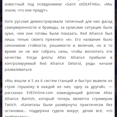
известный под псевдонимом «Saint xXDEATHXx». «Мы
знали, что они придут».
Хотя русские демонстрировали типичный для них фасад
самоуверенности и бравады, за кулисами ситуация была
хуже, чем они готовы были показать. Red Alliance был
лишь тенью своего прежнего «я». Его название было
синонимом стойкости, решимости и величия, но в то
время он не мог собрать силы, чтобы воплотить эти
качества. Когда флоты Atlas Alliance прибыли в
контролируемый Red Alliance Detorid, реды начали
разваливаться.
«Мы вошли в 5 из 6 систем станций и быстро вывели из
строя глушилку в каждой из них, одну за другой», —
рассказал EVEOnline.com командующий флотом Atlas
Alliance Banlish, который теперь является стримером
Twitch. «Капиталы были развёрнуты практически без
остановки… поддержка гудела вокруг, делая всё, что
требовалось».