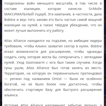
полдюжины войн меньшего масштаба, в том числе в
составе коалиции, которая нанесла SirMolle
МАКСИМАЛЬНЫЙ Ущерб. Эта кампания, в частности, дала
Bobbie и вкус того, каково это быть частью самой мощной
коалиции на нулей, а также твёрдое убеждение, что он
может лучше выполнить эту работу.
Atlas Alliance находился на подъёме, но амбиции лидера
требовали, чтобы Альянс захватил сектор в нулях. Bobbie
искал возможности для расширения, чтобы однажды
создать силу, которая могла бы соперничать с легендами
нулей. Уход Goonswarm с юга был таким случаем. Когда
гуны ушли, Atlas Alliance был готов занять их место.
Территория, на которую он первоначально претендовал
— регион под названием Omist — была не особенно
богатой, но её было более чем достаточно, чтобы
обеспечить стартовую базу для быстрого расширения
альянса.
История Atlas Alliance напоминает забытую легенду, о