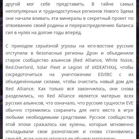
другой мог себе представить. В тайне самых
непопулярных и труднодоступных регионов Нового Эдема
они начали вливать эти минералы в секретный проект по
отвоеванию своей родины и перераспределению баланса
сил в нулях на долгие годы вперёд.
С приходом серьёзной угрозы на юго-востоке русские
отступили в безопасные регионы Дрон и объединили
старое сообщество альянсов (Red Alliance, White Noise,
Red.Overlord, Solar Fleet и Legion of xXDEATHXx), чтобы
сосредоточиться на уничтожении ED/IRC с их
объединёнными силами, чтобы очистить новый дом для
Red Alliance. Как только всё закончилось, они снова
разделились, но Red Alliance является матерью всех
русских альянсов, что означало, что русские сущности EVE
обычно стремились сохранить для него место в игре
любыми необходимыми средствами. Русское сообщество
этой эпохи сражалось как кузены, которые мгновенно
откладывали свои разногласия и снова становились
семьёй, если чужак угрожал их общему матриарху.