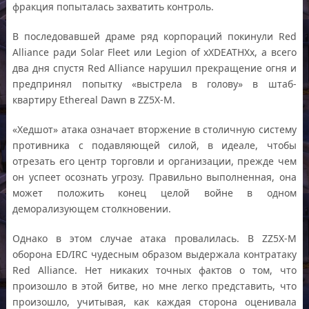
фракция попыталась захватить контроль.
В последовавшей драме ряд корпораций покинули Red
Alliance ради Solar Fleet или Legion of xXDEATHXx, а всего
два дня спустя Red Alliance нарушил прекращение огня и
предпринял попытку «выстрела в голову» в штаб-
квартиру Ethereal Dawn в ZZ5X-M.
«Хедшот» атака означает вторжение в столичную систему
противника с подавляющей силой, в идеале, чтобы
отрезать его центр торговли и организации, прежде чем
он успеет осознать угрозу. Правильно выполненная, она
может положить конец целой войне в одном
деморализующем столкновении.
Однако в этом случае атака провалилась. В ZZ5X-M
оборона ED/IRC чудесным образом выдержала контратаку
Red Alliance. Нет никаких точных фактов о том, что
произошло в этой битве, но мне легко представить, что
произошло, учитывая, как каждая сторона оценивала