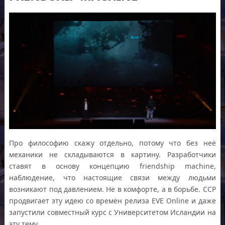
Про философию скажу отдельно, потому что без неё
механики не складываются в картину. Разработчики
ставят в основу концепцию friendship machine,
наблюдение, что настоящие связи между людьми
возникают под давлением. Не в комфорте, а в борьбе. CCP
продвигает эту идею со времён релиза EVE Online и даже
запустили совместный курс с Университетом Исландии на
эту тему.