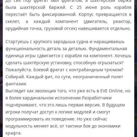
До сих пор фрегат был фрегатом, а шахтёрская баржа
была шахтёрской баржей. С 25 июня роль корабля
перестаёт быть фиксированной. Корпус превращается в
скелет, а каждый компонент (двигатель, реактор,
орудийная точка, грузовой отсек) навешивается отдельно.
Стартуешь с хрупкого зародыша судна и наращиваешь
функциональность деталь за деталью. Фундаментальная
единица игры сдвигается с корабля на компонент. Хочешь
сделать шахтёрскую установку, способную огрызаться?
Пожалуйста. Боевой фрегат с контрабандным трюмом?
Собирай. Каждый фит, по сути, неограниченный полет
фантазии.
Выглядит как эволюция того, что уже есть в EVE Online, но
в более кардинальном исполнении.Разработчики
подчёркивают, что это лишь первая версия. В будущем
игроки получат доступ к логике модулей и смогут
программировать их поведение. Но уже сейчас
модульность меняет всё, от тактики боя до экономики
крафта.