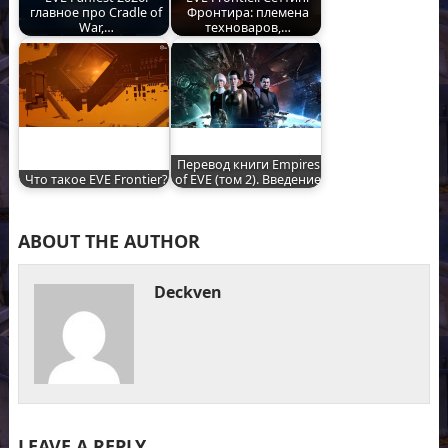
главное про Cradle of
Фронтира: племена
War,…
техноваров,…
Перевод книги Empires
Что такое EVE Frontier?
of EVE (том 2). Введение
ABOUT THE AUTHOR
Deckven
LEAVE A REPLY