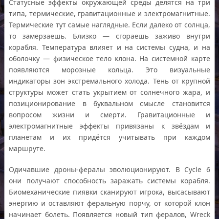
Статусные эффекты окружающей среды делятся на три
типа, термические, гравитационные и электромагнитные.
Термические тут самые наглядные. Если далеко от солнца,
то замерзаешь. Близко — сгораешь заживо внутри
корабля. Температура влияет и на системы судна, и на
оболочку — физическое тело клона. На системной карте
появляются морозные кольца. Это визуальные
индикаторы зон экстремального холода. Тень от крупной
структуры может стать укрытием от солнечного жара, и
позиционирование в буквальном смысле становится
вопросом жизни и смерти. Гравитационные и
электромагнитные эффекты привязаны к звёздам и
планетам и их придётся учитывать при каждом
маршруте.
Одичавшие дроны-фералы эволюционируют. В Cycle 6
они получают способность заражать системы корабля.
Биомеханические пиявки сканируют игрока, высасывают
энергию и оставляют феральную порчу, от которой клон
начинает болеть. Появляется новый тип фералов, Wreck