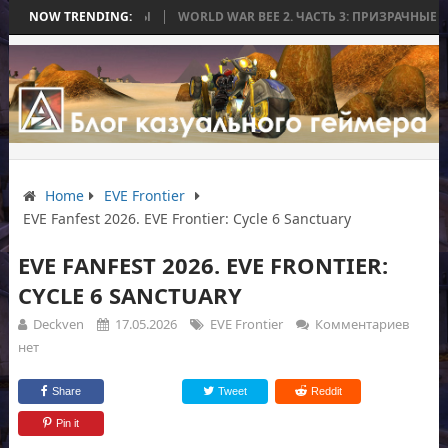
Ь БЕЗ БИТВЫ
NOW TRENDING:
WORLD WAR BEE 2. ЧАСТЬ 3: ПРИЗРАЧНЫЕ ТИТАНЫ И 
Home
EVE Frontier
EVE Fanfest 2026. EVE Frontier: Cycle 6 Sanctuary
EVE FANFEST 2026. EVE FRONTIER:
CYCLE 6 SANCTUARY
Deckven
17.05.2026
EVE Frontier
Комментариев
нет
Share
Tweet
Reddit
Pin it