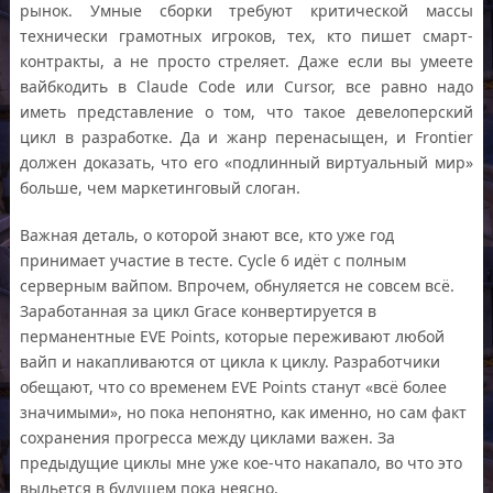
рынок. Умные сборки требуют критической массы
технически грамотных игроков, тех, кто пишет смарт-
контракты, а не просто стреляет. Даже если вы умеете
вайбкодить в Claude Code или Cursor, все равно надо
иметь представление о том, что такое девелоперский
цикл в разработке. Да и жанр перенасыщен, и Frontier
должен доказать, что его «подлинный виртуальный мир»
больше, чем маркетинговый слоган.
Важная деталь, о которой знают все, кто уже год
принимает участие в тесте. Cycle 6 идёт с полным
серверным вайпом. Впрочем, обнуляется не совсем всё.
Заработанная за цикл Grace конвертируется в
перманентные EVE Points, которые переживают любой
вайп и накапливаются от цикла к циклу. Разработчики
обещают, что со временем EVE Points станут «всё более
значимыми», но пока непонятно, как именно, но сам факт
сохранения прогресса между циклами важен. За
предыдущие циклы мне уже кое-что накапало, во что это
выльется в будущем пока неясно.