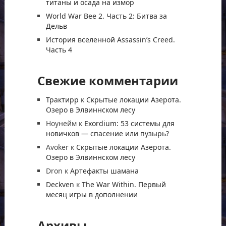
титаны и осада на измор
World War Bee 2. Часть 2: Битва за
Дельв
История вселенной Assassin’s Creed.
Часть 4
Свежие комментарии
Трактирр
к
Скрытые локации Азерота.
Озеро в Элвиннском лесу
Ноунейм
к
Exordium: 53 системы для
новичков — спасение или пузырь?
Avoker
к
Скрытые локации Азерота.
Озеро в Элвиннском лесу
Dron
к
Артефакты шамана
Deckven
к
The War Within. Первый
месяц игры в дополнении
Архивы