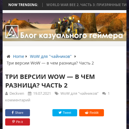
ЕЗ БИТВЫ
NOW TRENDING:
WORLD WAR BEE 2. ЧАСТЬ 3: ПРИЗРАЧНЫЕ ТИТАНЫ И ОСА
Home
WoW для "чайников"
Три версии WoW — в чем разница? Часть 2
ТРИ ВЕРСИИ WOW — В ЧЕМ
РАЗНИЦА? ЧАСТЬ 2
Deckven
19.07.2021
WoW для "чайников"
1
комментарий
Share
Tweet
Reddit
Pin it