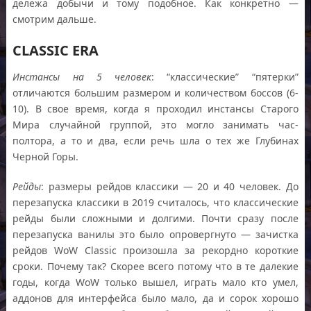
дележа добычи и тому подобное. Как конкретно —
смотрим дальше.
CLASSIC ERA
Инстансы на 5 человек
: “классические” “пятерки”
отличаются большим размером и количеством боссов (6-
10). В свое время, когда я проходил инстансы Старого
Мира случайной группой, это могло занимать час-
полтора, а то и два, если речь шла о тех же Глубинах
Черной Горы.
Рейды
: размеры рейдов классики — 20 и 40 человек. До
перезапуска классики в 2019 считалось, что классические
рейды были сложными и долгими. Почти сразу после
перезапуска ванилы это было опровергнуто — зачистка
рейдов WoW Classic произошла за рекордно короткие
сроки. Почему так? Скорее всего потому что в те далекие
годы, когда WoW только вышел, играть мало кто умел,
аддонов для интерфейса было мало, да и сорок хорошо