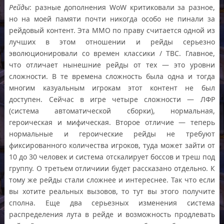
Рейды
: разные дополнения WoW критиковали за разное,
но на моей памяти почти никогда особо не пинали за
рейдовый контент. Эта ММО по праву считается одной из
лучших в этом отношении и рейды серьезно
эволюционировали со времен классики / TBC. Главное,
что отличает нынешние рейды от тех — это уровни
сложности. В те времена сложность была одна и тогда
многим казуальным игрокам этот контент не был
доступен. Сейчас в игре четыре сложности — ЛФР
(система автоматической сборки), нормальная,
героическая и мифическая. Второе отличие — теперь
нормальные и героические рейды не требуют
фиксированного количества игроков, туда может зайти от
10 до 30 человек и система отскалирует боссов и треш под
группу. О третьем отличиии будет рассказано отдельно. К
тому же рейды стали сложнее и интереснее. Так что если
вы хотите реальных вызовов, то тут вы этого получите
сполна. Еще два серьезных изменения система
распределения лута в рейде и возможность продлевать