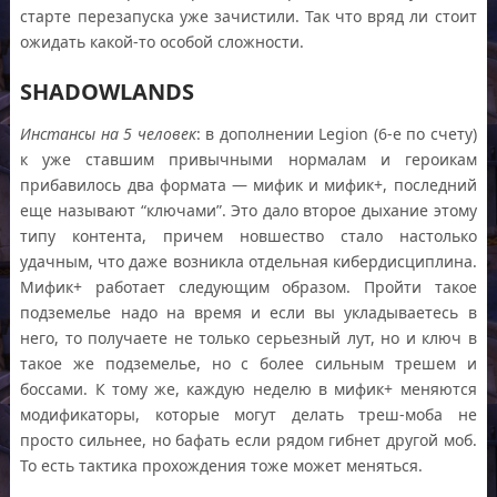
старте перезапуска уже зачистили. Так что вряд ли стоит
ожидать какой-то особой сложности.
SHADOWLANDS
Инстансы на 5 человек
: в дополнении Legion (6-е по счету)
к уже ставшим привычными нормалам и героикам
прибавилось два формата — мифик и мифик+, последний
еще называют “ключами”. Это дало второе дыхание этому
типу контента, причем новшество стало настолько
удачным, что даже возникла отдельная кибердисциплина.
Мифик+ работает следующим образом. Пройти такое
подземелье надо на время и если вы укладываетесь в
него, то получаете не только серьезный лут, но и ключ в
такое же подземелье, но с более сильным трешем и
боссами. К тому же, каждую неделю в мифик+ меняются
модификаторы, которые могут делать треш-моба не
просто сильнее, но бафать если рядом гибнет другой моб.
То есть тактика прохождения тоже может меняться.