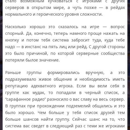
cтало возможным кучковаться с игроками с других
серверов в открытом мире, а чуть позже — в рейдах
нормального и героического уровня сложности.
Насколько хорошо это сказалось на игре — вопрос
спорный. Да, конечно, теперь намного проще нажать на
кнопку и потом тебя система забросит туда, куда тебе
надо — в инстанс на пять лиц или рейд. С другой стороны
это было причиной, по которой серверные сообщества
потеряли былое значение.
Раньше группы формировались вручную, а это
подразумевало живое общение и необходимость иметь
репутацию адекватного игрока. Если вы вели себя в
группе как мудак, то попадали в черный список, а
“сарафанное радио” разносило о вас славу на весь сервер.
В группах при прохождении подземелий общались и это
было хорошо. Чем больше у тебя список друзей тем
больше шансов найти группу. Сейчас шанс на то, что
система вас сведет в следующий раз с теми же игроками