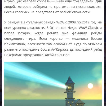
играющих человек собрать — было еще той задачей. Для
людей, которые рейдили на протяжении нескольких лет
боссы классики не представляют особой сложности.
Я рейдил в актуальных рейдах WoW c 2009 по 2019 год, на
всех уровнях сложности. В Огненные Недра WoW Classic я
попал поздно, когда ребята уже фамилии рейды
следующего тира. Если коротко — механики боссов
примитивны, сложности там особой нет. Судя по отзывам
разве что последние боссы Ан’Киража да последний рейд
Наксрамас представлял какой-то вызов.