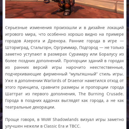
Серьезные изменения произошли и в дизайне локаций
игрового мира, что особенно хорошо видно на примере
городов Азерота и Дренора. Ранние города в игре —
Штормград, Стальгорн, Оргриммар, Подгород — не только
заметно уступают в размерах Сурамару или Боралусу из
более поздних дополнений. Пропорции зданий в городах
из ранних версий игры нарочито неестественные,
подчеркивающие фирменный “мультяшный” стиль игры.
Уже в дополнении Warlords of Draenor наметился отход от
этого принципа, сравните размеры и пропорции города
Шаттрат из первого дополнения, The Burning Crusade.
Города в поздних аддонах выглядят как города, а не как
театральные декорации.
Проще говоря, в WoW Shadowlands визуал игры заметно
улучшен нежели в Classic Era и TBCC.