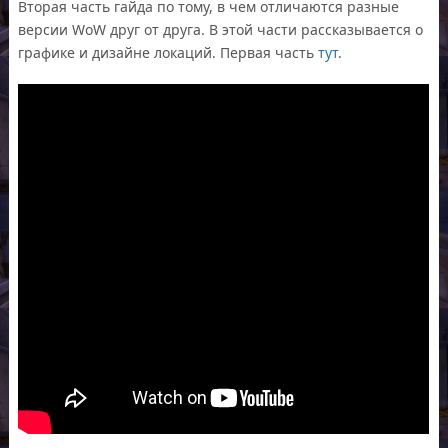
Вторая часть гайда по тому, в чем отличаются разные
версии WoW друг от друга. В этой части рассказывается о
графике и дизайне локаций. Первая часть
тут
.