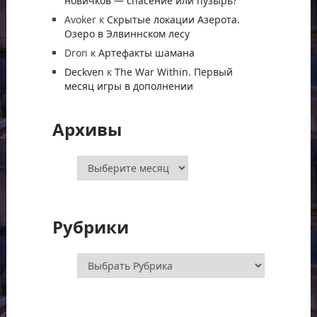
новичков — спасение или пузырь?
Avoker
к
Скрытые локации Азерота.
Озеро в Элвиннском лесу
Dron
к
Артефакты шамана
Deckven
к
The War Within. Первый
месяц игры в дополнении
Архивы
Архивы
Рубрики
Рубрики