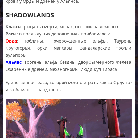
крови у Орды и дренеи у Альянса.
SHADOWLANDS
Классы
: рыцарь смерти, монах, охотник на демонов.
Расы
: в предыдущих дополнениях прибавилось:
Орда
: гоблины, Ночерожденные эльфы, Таурены
Крутогорья, орки маг’хары, Зандаларские тролли,
вульперы
Альянс
: воргены, эльфы бездны, дворфы Черного Железа,
Озаренные дренеи, механогномы, люди Кул Тираса
Единственная раса, которой можно играть как за Орду так
и за Альянс — пандарены.