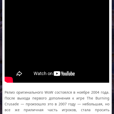
Релиз оригинального WoW состоялся в ноябре 2004 года.
После выхода первого дополнения к игре The Burning
Crusade — произошло это в 2007 году — небольшая, но
все же приличная часть игроков, стала просить