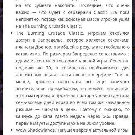
на это сумеете накопить. Последнее, что очень
важно — что будет с серверами Classic Era пока
непонятно, потому как основная масса игроков ушла
на The Burning Crusade Classic.
The Burning Crusade Classic. Игрокам открылся
доступ в Запределье, которое является осколками
планеты Дренор, погибшей в результате глобального
катаклизма. По размерам Запределье сопоставимо с
одним из континентов оригинальной игры. Левелкап
подняли до 70, а количество необходимого для
достижения опыта значительно понерфили. Тем не
менее, прокачка персонажа все еще занимает
значительное времяСкажем, на момент написания
этого материала я прокачал полтора уровня где-то за
семь-восемь дней играя во всем том же казуальном
режиме — час-два в день. Поэтому я ожидаю, то
качнусь до капа где-то недель через 5-6. Правда,
первые маунты доступны уже на 30-ом уровне.
WoW Shadowlands. Текущая версия актуальной игры.