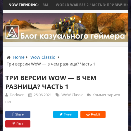
ИЛАСЬ БЕЗ БИТВЫ
NOW TRENDING:
WORLD WAR BEE 2. ЧАСТЬ 3: ПРИЗРАЧНЫЕ ТИТАНЫ
Home
WoW Classic
Три версии WoW — в чем разница? Часть 1
ТРИ ВЕРСИИ WOW — В ЧЕМ
РАЗНИЦА? ЧАСТЬ 1
Deckven
25.06.2021
WoW Classic
Комментариев
нет
Share
Tweet
Reddit
Pin it