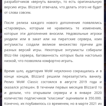
разработчиков «вернуть ванилу», то есть оригинальную
версию игры. Blizzard отвечала, что делать этого не будет
от слова совсем.
После релиза каждого нового дополнения появлялись
«староверы», которым не нравились те изменения,
которые эти дополнения вносили. Недовольные игроки
уходили или в закат или на пиратские сервера, коих
энтузиасты создали великое множество причем для
разных версий игры. Некоторые энтузиасты собирали
Blizz-like сервера, багованность которых была настолько
низкой, что позволяла комфортно играть.
Время шло, аудитория WoW неуклонно сокращалась и в
конце концов, Blizzard решили перезапустить ванилу.
Релиз WoW Classic состоялся в августе 2019 года и
оказался успешен. В течении первых месяцев Blizzard то
и делали, что открывали сервера и в январе 2020
количество подписчиков “классики” оценивали в 350.000.
Конечно, их поубавилось со временем, но в марте 2021 их