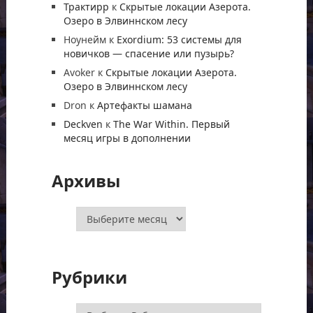
Трактирр
к
Скрытые локации Азерота.
Озеро в Элвиннском лесу
Ноунейм
к
Exordium: 53 системы для
новичков — спасение или пузырь?
Avoker
к
Скрытые локации Азерота.
Озеро в Элвиннском лесу
Dron
к
Артефакты шамана
Deckven
к
The War Within. Первый
месяц игры в дополнении
Архивы
Архивы
Рубрики
Рубрики