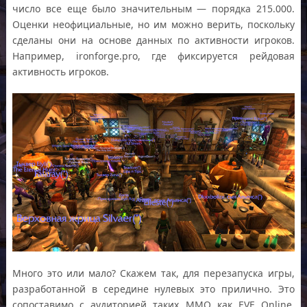
число все еще было значительным — порядка 215.000.
Оценки неофициальные, но им можно верить, поскольку
сделаны они на основе данных по активности игроков.
Например, ironforge.pro, где фиксируется рейдовая
активность игроков.
Много это или мало? Скажем так, для перезапуска игры,
разработанной в середине нулевых это прилично. Это
сопоставимо с аудиторией таких ММО как EVE Online,