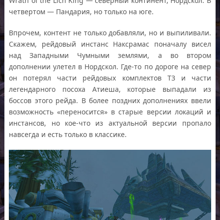
Wrath of the Lich King — северный континент, Нордскол. В
четвертом — Пандария, но только на юге.
Впрочем, контент не только добавляли, но и выпиливали.
Скажем, рейдовый инстанс Наксрамас поначалу висел
над Западными Чумными землями, а во втором
дополнении улетел в Нордскол. Где-то по дороге на север
он потерял части рейдовых комплектов Т3 и части
легендарного посоха Атиеша, которые выпадали из
боссов этого рейда. В более поздних дополнениях ввели
возможность «переносится» в старые версии локаций и
инстансов, но кое-что из актуальной версии пропало
навсегда и есть только в классике.