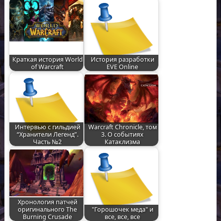
Краткая история World
История разработки
of Warcraft
EVE Online
Интервью с гильдией
Warcraft Chronicle, том
“Хранители Легенд”.
3. О событиях
Часть №2
Катаклизма
Хронология патчей
оригинального The
"Горошочек меда" и
Burning Crusade
все, все, все