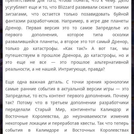
препятствием для того, чтобы понять, что к чему. Дело
усугубляет еще и то, что Blizzard развивали сюжет такими
зигзагами, что остается только позавидовать буйной
фантазии разработчиков. Например, в игре две планеты
Дренор. Первая версия это то самое Запределье из
первого дополнения, которое типа осколки
развалившейся планеты, а второе это тот самый Дренор,
только до катастрофы. «Как так?» А вот так, мы
путешествуем в прошлое Дренора, до катастрофы, но и
это еще не все — это прошлое альтернативной
реальности, а не нашей. Интригующе, правда?
Еще одна важная деталь. С точки зрения хронологии
самые ранние события в актуальной версии игры — это
Запределье, то есть контент первого дополнения. Почему
так? Потому что в третьем дополнении разработчики
переделали Старый Мир, континенты Калимдор и
Восточные Королевства, до неузнаваемости изменив
некоторые локации и переработав квесты. Так что теперь
события в Калимдоре и Восточных Королевствах