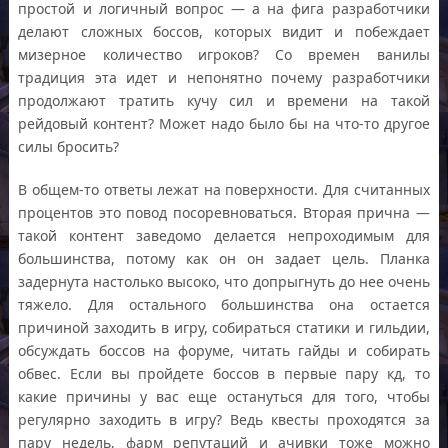
простой и логичный вопрос — а на фига разработчики
делают сложных боссов, которых видит и побеждает
мизерное количество игроков? Со времен ванилы
традиция эта идет и непонятно почему разработчики
продолжают тратить кучу сил и времени на такой
рейдовый контент? Может надо было бы на что-то другое
силы бросить?
В общем-то ответы лежат на поверхности. Для считанных
процентов это повод посоревноваться. Вторая прична —
такой контент заведомо делается непроходимым для
большинства, потому как он он задает цель. Планка
задернута настолько высоко, что допрыгнуть до нее очень
тяжело. Для остального большинства она остается
причиной заходить в игру, собираться статики и гильдии,
обсуждать боссов на форуме, читать гайды и собирать
обвес. Если вы пройдете боссов в первые пару кд, то
какие причины у вас еще остануться для того, чтобы
регулярно заходить в игру? Ведь квесты проходятся за
пару недель, фарм репутаций и ачивки тоже можно