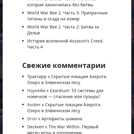
которая закончилась без битвы
World War Bee 2. Часть 3: Призрачные
титаны и осада на измор
World War Bee 2. Часть 2: Битва за
Дельв
История вселенной Assassin’s Creed.
Часть 4
Свежие комментарии
Трактирр
к
Скрытые локации Азерота.
Озеро в Элвиннском лесу
Ноунейм
к
Exordium: 53 системы для
новичков — спасение или пузырь?
Avoker
к
Скрытые локации Азерота.
Озеро в Элвиннском лесу
Dron
к
Артефакты шамана
Deckven
к
The War Within. Первый
месяц игры в дополнении