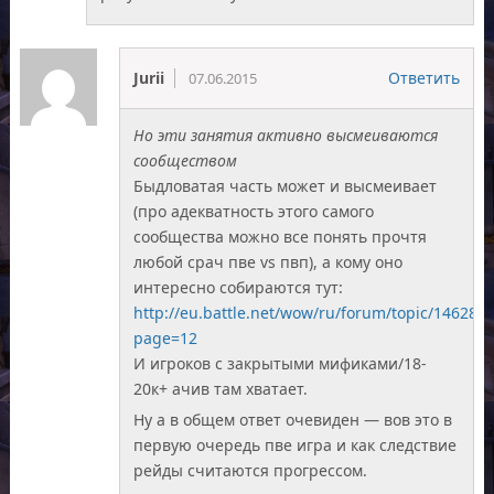
Jurii
Ответить
07.06.2015
Но эти занятия активно высмеиваются
сообществом
Быдловатая часть может и высмеивает
(про адекватность этого самого
сообщества можно все понять прочтя
любой срач пве vs пвп), а кому оно
интересно собираются тут:
http://eu.battle.net/wow/ru/forum/topic/146284
page=12
И игроков с закрытыми мификами/18-
20к+ ачив там хватает.
Ну а в общем ответ очевиден — вов это в
первую очередь пве игра и как следствие
рейды считаются прогрессом.