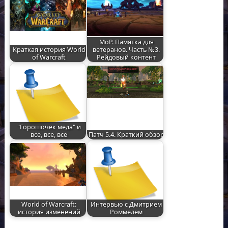
MoP. Памятка для
Краткая история World
ветеранов. Часть №3.
of Warcraft
Рейдовый контент
"Горошочек меда" и
все, все, все
Патч 5.4. Краткий обзор
World of Warcraft:
Интервью с Дмитрием
история изменений
Роммелем