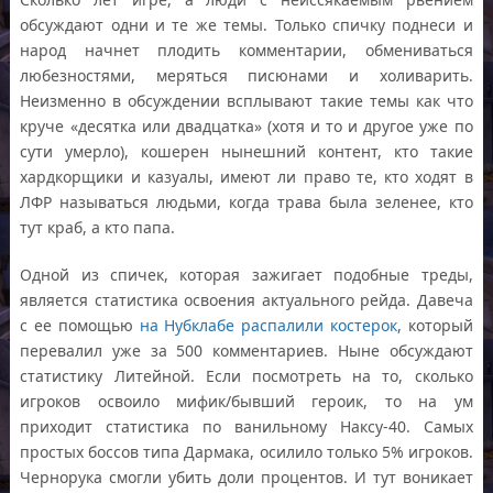
обсуждают одни и те же темы. Только спичку поднеси и
народ начнет плодить комментарии, обмениваться
любезностями, меряться писюнами и холиварить.
Неизменно в обсуждении всплывают такие темы как что
круче «десятка или двадцатка» (хотя и то и другое уже по
сути умерло), кошерен нынешний контент, кто такие
хардкорщики и казуалы, имеют ли право те, кто ходят в
ЛФР называться людьми, когда трава была зеленее, кто
тут краб, а кто папа.
Одной из спичек, которая зажигает подобные треды,
является статистика освоения актуального рейда. Давеча
с ее помощью
на Нубклабе распалили костерок
, который
перевалил уже за 500 комментариев. Ныне обсуждают
статистику Литейной. Если посмотреть на то, сколько
игроков освоило мифик/бывший героик, то на ум
приходит статистика по ванильному Наксу-40. Самых
простых боссов типа Дармака, осилило только 5% игроков.
Чернорука смогли убить доли процентов. И тут воникает