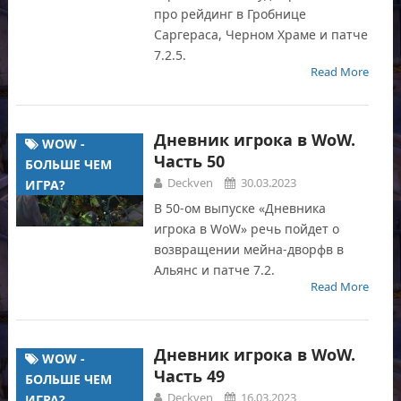
про рейдинг в Гробнице
Саргераса, Черном Храме и патче
7.2.5.
Read More
Дневник игрока в WoW.
WOW -
Часть 50
БОЛЬШЕ ЧЕМ
Deckven
30.03.2023
ИГРА?
В 50-ом выпуске «Дневника
игрока в WoW» речь пойдет о
возвращении мейна-дворфв в
Альянс и патче 7.2.
Read More
Дневник игрока в WoW.
WOW -
Часть 49
БОЛЬШЕ ЧЕМ
Deckven
16.03.2023
ИГРА?