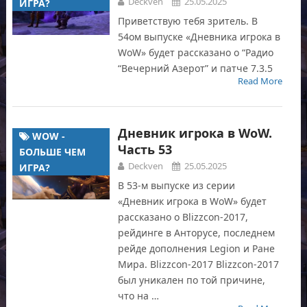
Deckven
25.05.2025
ИГРА?
Приветствую тебя зритель. В
54ом выпуске «Дневника игрока в
WoW» будет рассказано о “Радио
“Вечерний Азерот” и патче 7.3.5
Read More
Дневник игрока в WoW.
WOW -
Часть 53
БОЛЬШЕ ЧЕМ
Deckven
25.05.2025
ИГРА?
В 53-м выпуске из серии
«Дневник игрока в WoW» будет
рассказано о Blizzcon-2017,
рейдинге в Анторусе, последнем
рейде дополнения Legion и Ране
Мира. Blizzcon-2017 Blizzcon-2017
был уникален по той причине,
что на …