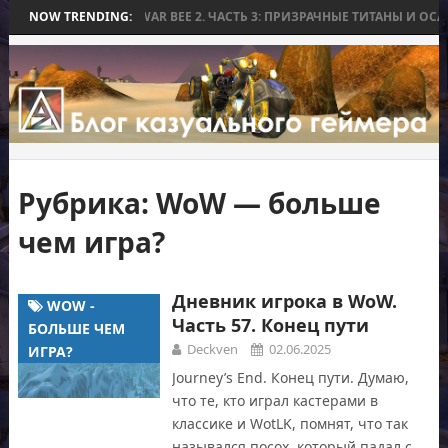
 БИТВЫ
NOW TRENDING:
WORLD WAR BEE 2. ЧАСТЬ 3: ПРИЗРАЧНЫЕ ТИТАНЫ И ОСАДА
Рубрика:
WoW — больше
чем игра?
Дневник игрока в WoW.
WOW -
Часть 57. Конец пути
БОЛЬШЕ ЧЕМ
Deckven
02.06.2025
ИГРА?
Journey’s End. Конец пути. Думаю,
что те, кто играл кастерами в
классике и WotLK, помнят, что так
назывался посох, который падал с