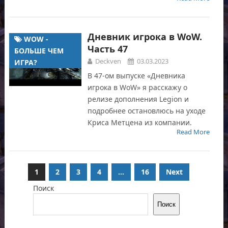
Дневник игрока в WoW.
WOW -
Часть 47
БОЛЬШЕ ЧЕМ
Deckven
03.03.2023
ИГРА?
В 47-ом выпуске «Дневника
игрока в WoW» я расскажу о
релизе дополнения Legion и
подробнее остановлюсь на уходе
Криса Метцена из компании.
Read More
Пагинация
1
2
3
4
…
16
Next
записей
Поиск
Поиск