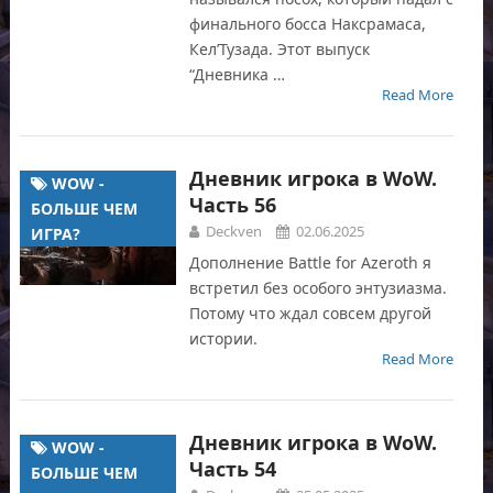
финального босса Наксрамаса,
Кел’Тузада. Этот выпуск
“Дневника …
Read More
Дневник игрока в WoW.
WOW -
Часть 56
БОЛЬШЕ ЧЕМ
Deckven
02.06.2025
ИГРА?
Дополнение Battle for Azeroth я
встретил без особого энтузиазма.
Потому что ждал совсем другой
истории.
Read More
Дневник игрока в WoW.
WOW -
Часть 54
БОЛЬШЕ ЧЕМ