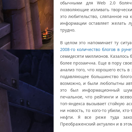
обычными для Web 2.0 болячк
позволяющие изливать творчески
это любительство, сляпанное на 
информации оставляет желать л
трудно.
В целом это напоминает ту ситуа
2008-го количество блогов в рун
семидесяти миллионов. Казалось б
более прозаична. Еще в пору свое
анализ того, что хорошего есть 
подавляющее большинство блогов
возможно, и были любопытны авт
это был информационный шум,
печальное, что рейтинги и всев
топ-яндекса вызывает стойкую а
ни новость, то кого-то убили, кто
нефти. Я все реже туда захо
Преображенский актуален и в этом