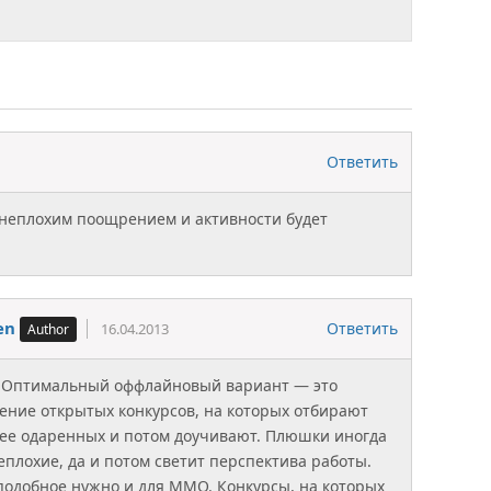
Ответить
 неплохим поощрением и активности будет
en
Ответить
16.04.2013
i. Оптимальный оффлайновый вариант — это
ение открытых конкурсов, на которых отбирают
ее одаренных и потом доучивают. Плюшки иногда
еплохие, да и потом светит перспектива работы.
подобное нужно и для ММО. Конкурсы, на которых