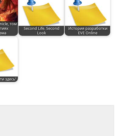
nicle, том
ытиях
Second Life. Second
История разработки
зма
Look
EVE Online
ти здесь"