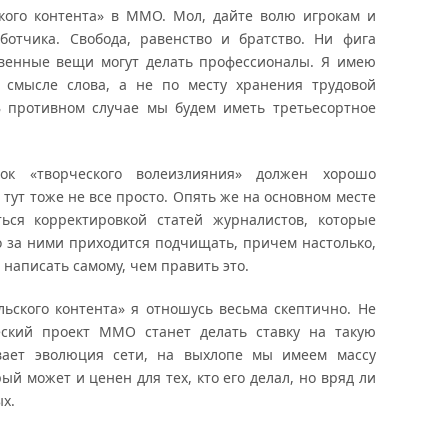
ского контента» в ММО. Мол, дайте волю игрокам и
ботчика. Свобода, равенство и братство. Ни фига
твенные вещи могут делать профессионалы. Я имею
 смысле слова, а не по месту хранения трудовой
В противном случае мы будем иметь третьесортное
ок «творческого волеизлияния» должен хорошо
 тут тоже не все просто. Опять же на основном месте
ься корректировкой статей журналистов, которые
о за ними приходится подчищать, причем настолько,
 написать самому, чем править это.
льского контента» я отношусь весьма скептично. Не
еский проект ММО станет делать ставку на такую
ывает эволюция сети, на выхлопе мы имеем массу
ый может и ценен для тех, кто его делал, но вряд ли
х.