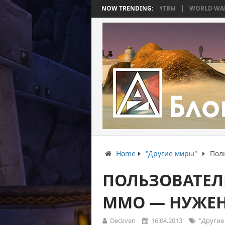
 ВОЙНА, КОТОРАЯ ЗАКОНЧИЛАСЬ БЕЗ БИТВЫ
NOW TRENDING:
WORLD WAR BEE 2. ЧАС
Home
"Другие миры"
Пол
ПОЛЬЗОВАТЕЛ
ММО — НУЖЕН
Deckven
16.04.2013
"Другие