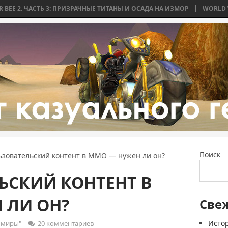
ТЬ 3: ПРИЗРАЧНЫЕ ТИТАНЫ И ОСАДА НА ИЗМОР
WORLD WAR BEE 2. ЧА
Поиск
ьзовательский контент в ММО — нужен ли он?
ЬСКИЙ КОНТЕНТ В
 ЛИ ОН?
Све
Истор
 миры"
20 комментариев