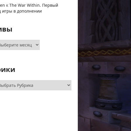
ven
к
The War Within. Первый
ц игры в дополнении
ивы
хивы
рики
брики