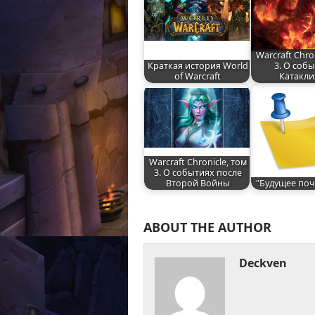
Warcraft Chro
Краткая история World
3. О соб
of Warcraft
Катакли
Warcraft Chronicle, том
3. О событиях после
Второй Войны
"Будущее поч
ABOUT THE AUTHOR
Deckven