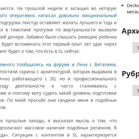
Deck
лжаются. На прошлой неделе я затащил во «вторую
меся
того оперативно написал довольно эмоциональный
 подгрузка текстур оставляет желать лучшего и тэдэ и
Арх
ал в тимспике прогулки по виртуальности вызвали
шей дочери. Забавно было слышать реакцию ребенка
а будет вспоминать этот первый опыт лет эдак через
Ар
г будет о том, что есть в SL сейчас.
емного пообщались на форуме и Лена с Виталием
,
Руб
постили скрины с архитектурой, которая выдавала в
лично работающего с 3D, но и профессионального
 роду деятельности я часто сталкиваюсь с
Ру
и и поэтому могу судить какой уровень подготовки
ое. По моей просьбе они сводили меня в подобные
ов.
я прошлые заходы, я высказал мысль о том, что
дполагают массовое наличие подобных регионов. В
«да». Ситуация с контентом в SL характеризуется