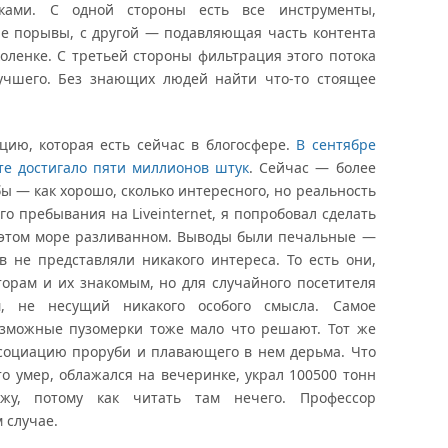
ами. С одной стороны есть все инструменты,
е порывы, с другой — подавляющая часть контента
коленке. С третьей стороны фильтрация этого потока
учшего. Без знающих людей найти что-то стоящее
цию, которая есть сейчас в блогосфере.
В сентябре
ете достигало пяти миллионов штук
. Сейчас — более
ы — как хорошо, сколько интересного, но реальность
го пребывания на Liveinternet, я попробовал сделать
в этом море разливанном. Выводы были печальные —
 не представляли никакого интереса. То есть они,
орам и их знакомым, но для случайного посетителя
 не несущий никакого особого смысла. Самое
озможные пузомерки тоже мало что решают. Тот же
ссоциацию проруби и плавающего в нем дерьма. Что
-то умер, облажался на вечеринке, украл 100500 тонн
жу, потому как читать там нечего. Профессор
 случае.