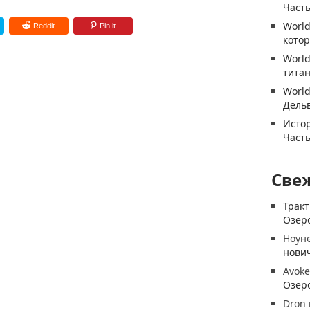
Часть
World
Reddit
Pin it
котор
World
титан
World
Дель
Истор
Часть
Све
Трак
Озеро
Ноун
нови
Avoke
Озеро
Dron