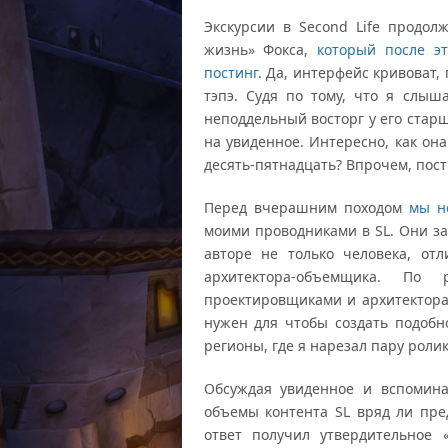
Экскурсии в Second Life продо
жизнь» Фокса,
который после э
постинг
. Да, интерфейс кривоват,
тэпэ. Судя по тому, что я слыш
неподдельный восторг у его стар
на увиденное. Интересно, как он
десять-пятнадцать? Впрочем, постин
Перед вчерашним походом
мы н
моими проводниками в SL. Они за
авторе не только человека, от
архитектора-объемщика. По
проектировщиками и архитекторам
нужен для чтобы создать подобн
регионы, где я нарезал пару ролик
Обсуждая увиденное и вспомина
объемы контента SL вряд ли пре
ответ получил утвердительное 