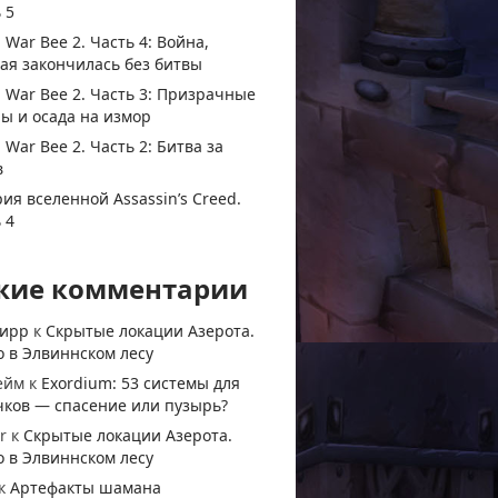
 5
 War Bee 2. Часть 4: Война,
ая закончилась без битвы
 War Bee 2. Часть 3: Призрачные
ы и осада на измор
 War Bee 2. Часть 2: Битва за
в
ия вселенной Assassin’s Creed.
 4
жие комментарии
тирр
к
Скрытые локации Азерота.
 в Элвиннском лесу
ейм
к
Exordium: 53 системы для
чков — спасение или пузырь?
r
к
Скрытые локации Азерота.
 в Элвиннском лесу
к
Артефакты шамана