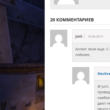
20 КОММЕНТАРИЕВ
Jurii
16.04.2013
Аспект лени еще. С
поболее.
Deckv
@ Juri
провед
наибол
дают н
Нечто 