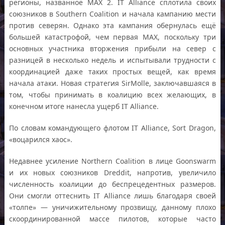
регионы, названное MAX 2. IT Alliance сплотила своих
союзников в Southern Coalition и начала кампанию мести
против северян. Однако эта кампания обернулась ещё
большей катастрофой, чем первая MAX, поскольку три
основных участника вторжения прибыли на север с
разницей в несколько недель и испытывали трудности с
координацией даже таких простых вещей, как время
начала атаки. Новая стратегия SirMolle, заключавшаяся в
том, чтобы принимать в коалицию всех желающих, в
конечном итоге нанесла ущерб IT Alliance.
По словам командующего флотом IT Alliance, Sort Dragon,
«воцарился хаос».
Недавнее усиление Northern Coalition в лице Goonswarm
и их новых союзников Dreddit, напротив, увеличило
численность коалиции до беспрецедентных размеров.
Они смогли оттеснить IT Alliance лишь благодаря своей
«толпе» — уничижительному прозвищу, данному плохо
скоординированной массе пилотов, которые часто