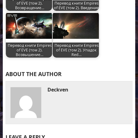
of EVE (том 2).
Перевод книги Empires
Возвращение…
of EVE (том 2). Введение
Перевод книги Empires
Перевод книги Empires
of EVE (том 2).
of EVE (том 2). Упадок
Возвышение…
Red…
ABOUT THE AUTHOR
Deckven
LEAVE A REPLY