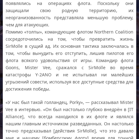
появлялись на операциях флота. Поскольку они
защищали свою родную территорию, их
неорганизованность представляла меньшую проблему,
чем для атакующих.
Помимо «толпы», командующие флотом Northern Coalition
сосредоточились на том, чтобы превратить жизнь
SirMolle в сущий ад. Их основная тактика заключалась в
том, чтобы вынудить его отступить, лишив пилотов его
флота всякого удовольствия от игры. Командир флота
Goons, Mister Vee, сражался с SirMolle во время
катастрофы Y-2ANO и не испытывал ни малейших
угрызений совести, используя все доступные средства для
достижения победы.
«У нас был такой голландец, Porky», — рассказывал Mister
Vee в интервью. «Он был настолько глубоко внедрён в [IT
Alliance], что всегда находился в их флоте и являлся
нашим главным источником разведданных. Он настолько
точно предсказывал [действия SirMolle], что это давало
мне и нашему [бомберсокму флоту] время для точной