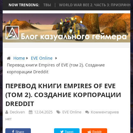
ОНЧИЛАСЬ БЕЗ БИТВЫ
NOW TRENDING:
WORLD WAR BEE 2. ЧАСТЬ 3: ПРИЗРАЧНЫЕ ТИ
Home
EVE Online
Перевод книги Empires of EVE (том 2). Создание
корпорации Dreddit
ПЕРЕВОД КНИГИ EMPIRES OF EVE
(ТОМ 2). СОЗДАНИЕ КОРПОРАЦИИ
DREDDIT
Deckven
12.04.2025
EVE Online
Комментариев
нет
Share
Tweet
Reddit