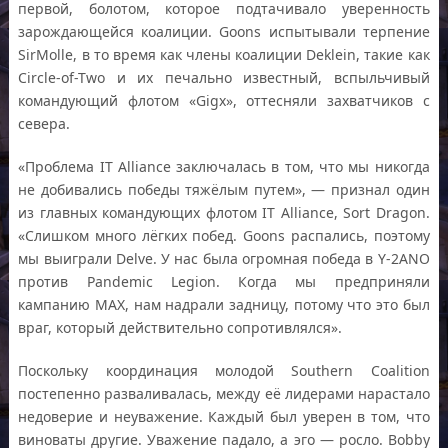
первой, болотом, которое подтачивало уверенность
зарождающейся коалиции. Goons испытывали терпение
SirMolle, в то время как члены коалиции Deklein, такие как
Circle-of-Two и их печально известный, вспыльчивый
командующий флотом «Gigx», оттесняли захватчиков с
севера.
«Проблема IT Alliance заключалась в том, что мы никогда
не добивались победы тяжёлым путем», — признал один
из главных командующих флотом IT Alliance, Sort Dragon.
«Слишком много лёгких побед. Goons распались, поэтому
мы выиграли Delve. У нас была огромная победа в Y-2ANO
против Pandemic Legion. Когда мы предприняли
кампанию MAX, нам надрали задницу, потому что это был
враг, который действительно сопротивлялся».
Поскольку координация молодой Southern Coalition
постепенно разваливалась, между её лидерами нарастало
недоверие и неуважение. Каждый был уверен в том, что
виноваты другие. Уважение падало, а эго — росло. Bobby