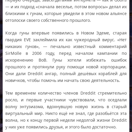
— и их подход «сначала веселье, потом вопросы» делал их
близкими к гунам, которые увидели в этом новом альянсе
отголоски своего собственного прошлого.
Когда гуны впервые появились в Новом Эдеме, старая
гвардия EVE заклеймила их как чужеродный вирус. «Нет
никаких гунов», — печально известный комментарий
SirMolle в 2006 году, перед началом кампании по
искоренению BoB. Гуны хотели избежать ошибок
прошлого и протянули руку помощи новой корпорации.
Они дали Dreddit ангар, полный дешёвых кораблей для
новичков, чтобы помочь им начать свою деятельность.
Тем временем количество членов Dreddit стремительно
росло, и первые участники чувствовали, что оседлали
волну энтузиазма, вдохнувшую новую жизнь в старый
виртуальный мир. Никто ещё не знал, где разобьётся эта
волна, но к концу первой недели недолгой жизни Dreddit
у них уже появились друзья, и этого было достаточно.