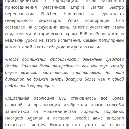
присоединиться к корпорации. После успешного
присоединения участников Empire Starter быстро
переназначил Fletcher Hammond на должность
генерального директора. Устав корпорации был
составлен на следующий день. Многие участники стали
свидетелями исторического краха BoB и Goonswarm и
извлекли уроки из этого испытания. Самый популярный
комментарий в ветке обсуждения устава гласил:
«После достижения стабильности денежные средства
Dreddit должны быть распределены как минимум между
двумя разными подставными корпорациями. Ни один
директор не должен иметь доступа более чем к одной
подставной корпорации».
Социальная эволюция EVE становилась всё более
сложной, и организации изобретали новые способы
защититься от мошенничества лидеров, подобных
Haargoth Agamar и Karttoon. Dreddit даже внедрил
открытую систему бухгалтерского учёта на основе