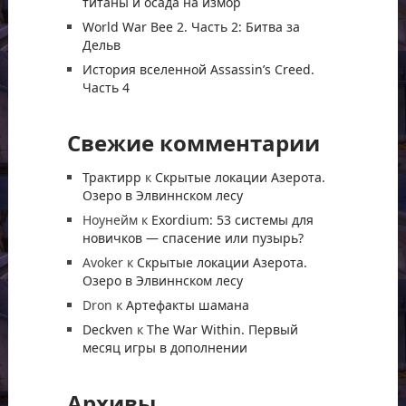
титаны и осада на измор
World War Bee 2. Часть 2: Битва за
Дельв
История вселенной Assassin’s Creed.
Часть 4
Свежие комментарии
Трактирр
к
Скрытые локации Азерота.
Озеро в Элвиннском лесу
Ноунейм
к
Exordium: 53 системы для
новичков — спасение или пузырь?
Avoker
к
Скрытые локации Азерота.
Озеро в Элвиннском лесу
Dron
к
Артефакты шамана
Deckven
к
The War Within. Первый
месяц игры в дополнении
Архивы