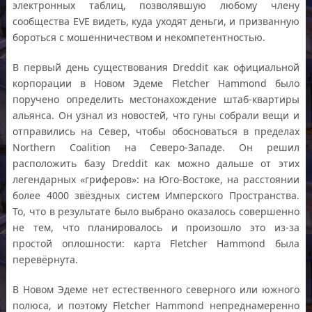
электронных таблиц, позволявшую любому члену
сообщества EVE видеть, куда уходят деньги, и призванную
бороться с мошенничеством и некомпетентностью.
В первый день существования Dreddit как официальной
корпорации в Новом Эдеме Fletcher Hammond было
поручено определить местонахождение штаб-квартиры
альянса. Он узнал из новостей, что гуны собрали вещи и
отправились на Север, чтобы обосноваться в пределах
Northern Coalition на Северо-Западе. Он решил
расположить базу Dreddit как можно дальше от этих
легендарных «гриферов»: на Юго-Востоке, на расстоянии
более 4000 звёздных систем Имперского Пространства.
То, что в результате было выбрано оказалось совершенно
не тем, что планировалось и произошло это из-за
простой оплошности: карта Fletcher Hammond была
перевёрнута.
В Новом Эдеме нет естественного северного или южного
полюса, и поэтому Fletcher Hammond непреднамеренно