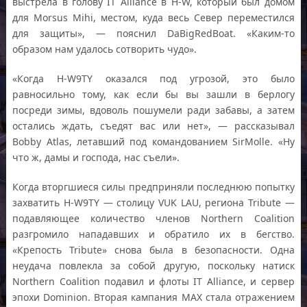
выстрела в голову IT Alliance в H-W, который был домом
для Morsus Mihi, местом, куда весь Север переместился
для защиты», — пояснил DaBigRedBoat. «Каким-то
образом нам удалось сотворить чудо».
«Когда H-W9TY оказался под угрозой, это было
равносильно тому, как если бы вы зашли в берлогу
посреди зимы, вдоволь пошумели ради забавы, а затем
остались ждать, съедят вас или нет», — рассказывал
Bobby Atlas, летавший под командованием SirMolle. «Ну
что ж, дамы и господа, нас съели».
Когда вторгшиеся силы предприняли последнюю попытку
захватить H-W9TY — столицу VUK LAU, региона Tribute —
подавляющее количество членов Northern Coalition
разгромило нападавших и обратило их в бегство.
«Крепость Tribute» снова была в безопасности. Одна
неудача повлекла за собой другую, поскольку натиск
Northern Coalition подавил и флоты IT Alliance, и сервер
эпохи Dominion. Вторая кампания MAX стала отражением