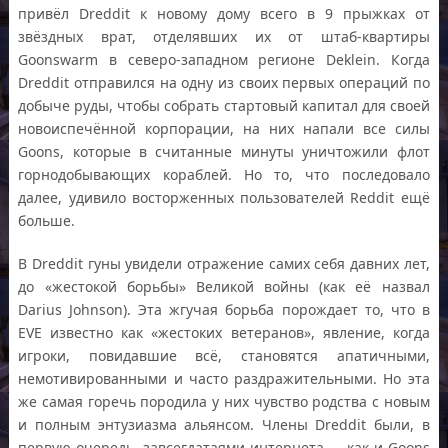
привёл Dreddit к новому дому всего в 9 прыжках от
звёздных врат, отделявших их от штаб-квартиры
Goonswarm в северо-западном регионе Deklein. Когда
Dreddit отправился на одну из своих первых операций по
добыче руды, чтобы собрать стартовый капитал для своей
новоиспечённой корпорации, на них напали все силы
Goons, которые в считанные минуты уничтожили флот
горнодобывающих кораблей. Но то, что последовало
далее, удивило восторженных пользователей Reddit ещё
больше.
В Dreddit гуны увидели отражение самих себя давних лет,
до «жестокой борьбы» Великой войны (как её назвал
Darius Johnson). Эта жгучая борьба порождает то, что в
EVE известно как «жестоких ветеранов», явление, когда
игроки, повидавшие всё, становятся апатичными,
немотивированными и часто раздражительными. Но эта
же самая горечь породила у них чувство родства с новым
и полным энтузиазма альянсом. Члены Dreddit были, в
первую очередь, завсегдатаями интернета — как и Goons