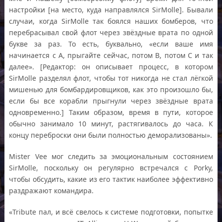
настройки [на место, куда направлялся SirMolle]. Бывали
случаи, когда SirMolle так боялся наших бомберов, что
перебрасывал свой флот через звёздные врата по одной
букве за раз. То есть, буквально, «если ваше имя
начинается с A, прыгайте сейчас, потом B, потом C и так
далее». [Редактор: он описывает процесс, в котором
SirMolle разделял флот, чтобы тот никогда не стал лёгкой
мишенью для бомбардировщиков, как это произошло бы,
если бы все корабли прыгнули через звёздные врата
одновременно.] Таким образом, время в пути, которое
обычно занимало 10 минут, растягивалось до часа. К
концу переброски они были полностью деморализованы».
Mister Vee мог следить за эмоциональным состоянием
SirMolle, поскольку он регулярно встречался с Porky,
чтобы обсудить, какие из его тактик наиболее эффективно
раздражают командира.
«Tribute пал, и всё свелось к системе подготовки, попытке