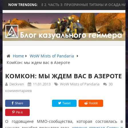
WORLD WAR BEE 2. ЧАСТЬ 3: ПРИЗРАЧНЫЕ ТИТАНЫ И ОСАДА НА ИЗМОР
NOW TRENDING:
Home
WoW Mists of Pandaria
КомКон: мы ждем вас в Азероте
КОМКОН: МЫ ЖДЕМ ВАС В АЗЕРОТЕ
Deckven
11.01.2013
WoW Mists of Pandaria
30
комментариев
Share
Tweet
Reddit
Pin it
О годовщине ММО-сообщества, которая состоялась в
начале декабря прошлого года,
хорошо отписал Скорч в