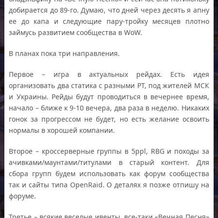
добирается до 89-го. Думаю, что дней через десять я апну
ее до капа и следующие пару-тройку месяцев плотно
займусь развитием сообщества в WoW.
В планах пока три направления.
Первое – игра в актуальных рейдах. Есть идея
организовать два статика с разными РТ, под жителей МСК
и Украины. Рейды будут проводиться в вечернее время,
начало – ближе к 9-10 вечера, два раза в неделю. Никаких
гонок за прогрессом не будет, но есть желание освоить
нормалы в хорошей компании.
Второе – кроссерверные группы в 5ppl, RBG и походы за
ачивками/маунтами/титулами в старый контент. Для
сбора групп будем использовать как форум сообщества
так и сайты типа OpenRaid. О деталях я позже отпишу на
форуме.
Третье – всякие веселые ивенты, все-таки «Вечная Песня»