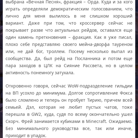
выбрана «Вечная Песня», фракция – Орда. Куда и за кого
играть определяли демократическим голосованием, что
лично для меня вылилось в не слишком хороший
вариант. Даже при том, что кроссервер сейчас не
покрывает разве что актуальных рейдов, оставался еще
один камень преткновения – фракция. Как я уже писал,
плохо себе представляю своего мейна-дворфа тауреном
или, не дай бог, троллем. Посему несколько выпал из
сообщества. Да, был рейд на Посланника и потом еще
пара заходов в ЦЛК на Сияние Рассвета, но в целом
активность понемногу затухала.
Откровенно говоря, сейчас WoW-подразделение гильдии
на ВП усохло до минимума. Долгое сопротивление Фокса
было сломлено и теперь он пробует Тирию, причем всей
семьей. Дэл, которая не любит пустых чатов, тоже
перешла в GW2, куда, судя по всему окончательно ушел
Скорч. Фрей занимается кубиками в Minecraft. Ожидаемо.
Без минимального руководства все, так или иначе,
приходит в упадок.