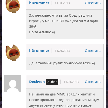
hDrummer
Ответить
11.01.2013
Эх, печально что вы за Орду решили
играть, у меня на ВП уже два 90-х и один
89-й.
Но за Альянс =)
hDrummer
Ответить
11.01.2013
Да, а танчики рулят по-любому тоже =)
Deckven
Ответить
11.01.2013
Не, меня на две ММО вряд ли хватит и
после прошлого года разрываться между
двумя играми у меня пропало всякое