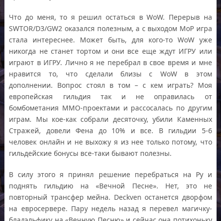
Что до меня, то я решил остаться в WoW. Перерыв на
SWTOR/D3/GW2 оказался полезным, а с выходом МоР игра
стала интереснее. Может быть, для кого-то WoW уже
никогда не станет тортом и они все еще ждут ИГРУ или
играют в ИГРУ. Лично я не перебрал в свое время и мне
нравится то, что сделали близы с WoW в этом
дополнении. Вопрос стоял в том – с кем играть? Моя
европейская гильдия так и не оправилась от
бомбометания ММО-проектами и рассосалась по другим
играм. Мы кое-как собрали десяточку, убили Каменных
Стражей, довели Фена до 10% и все. В гильдии 5-6
человек онлайн и не выхожу я из нее только потому, что
гильдейские бонусы все-таки бывают полезны.
В силу этого я принял решение перебраться на Ру и
поднять гильдию на «Вечной Песне». Нет, это не
повторный трансфер мейна. Deckven останется дворфом
на евросервере. Пару недель назад я перевел магичку-
бладэльфику на «Вечную Песню» и сейчас она потихоньку