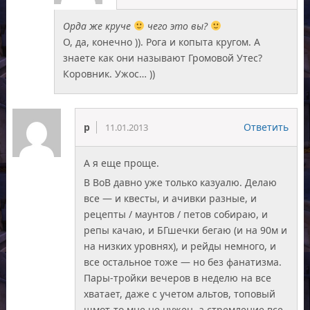
Орда же круче
чего это вы?
О, да, конечно )). Рога и копыта кругом. А
знаете как они называют Громовой Утес?
Коровник. Ужос… ))
p
Ответить
11.01.2013
А я еще проще.
В ВоВ давно уже только казуалю. Делаю
все — и квесты, и ачивки разные, и
рецепты / маунтов / петов собираю, и
репы качаю, и БГшечки бегаю (и на 90м и
на низких уровнях), и рейды немного, и
все остальное тоже — но без фанатизма.
Пары-тройки вечеров в неделю на все
хватает, даже с учетом альтов, топовый
шмот-то мне не нужен, а стремление все