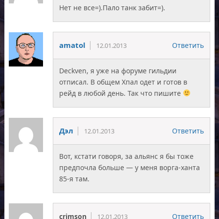
Нет не все=).Пало танк забит=).
amatol
Ответить
12.01.2013
Deckven, я уже на форуме гильдии
отписал. В общем Хпал одет и готов в
рейд в любой день. Так что пишите
Дэл
Ответить
12.01.2013
Вот, кстати говоря, за альянс я бы тоже
предпочла больше — у меня ворга-ханта
85-я там.
crimson
Ответить
12.01.2013