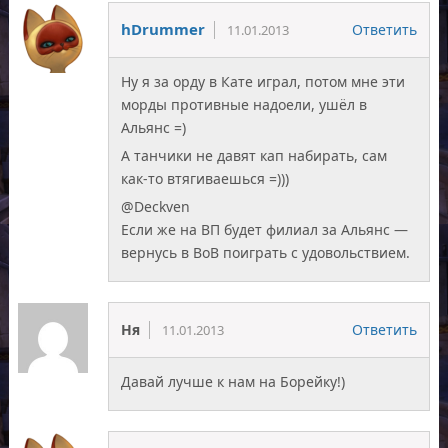
hDrummer
Ответить
11.01.2013
Ну я за орду в Кате играл, потом мне эти
морды противные надоели, ушёл в
Альянс =)
А танчики не давят кап набирать, сам
как-то втягиваешься =)))
@Deckven
Если же на ВП будет филиал за Альянс —
вернусь в ВоВ поиграть с удовольствием.
Ня
Ответить
11.01.2013
Давай лучше к нам на Борейку!)