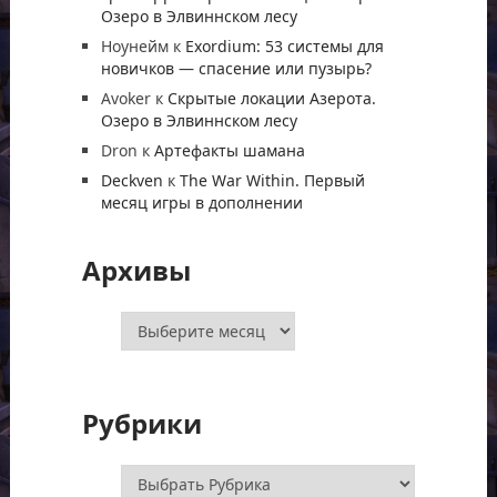
Озеро в Элвиннском лесу
Ноунейм
к
Exordium: 53 системы для
новичков — спасение или пузырь?
Avoker
к
Скрытые локации Азерота.
Озеро в Элвиннском лесу
Dron
к
Артефакты шамана
Deckven
к
The War Within. Первый
месяц игры в дополнении
Архивы
Архивы
Рубрики
Рубрики