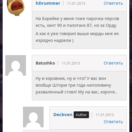
hDrummer
Ответить
11.01.2013
На Борейке у меня тоже парочка персов
есть, хант 90 и палотанк 87, но за Орду.
А как я уже говорил выше морды мне их
изрядно надоели )
Batushko
Ответить
11.01.2013
Ну и коровник, ну и что? У вас вон
вообще Шторм три года наполовину
разваленный стоял! Му на вас, короче..
Deckven
11.01.2013
Ответить