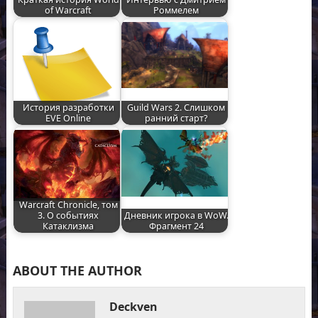
of Warcraft
Роммелем
История разработки
Guild Wars 2. Слишком
EVE Online
ранний старт?
Warcraft Chronicle, том
3. О событиях
Дневник игрока в WoW.
Катаклизма
Фрагмент 24
ABOUT THE AUTHOR
Deckven