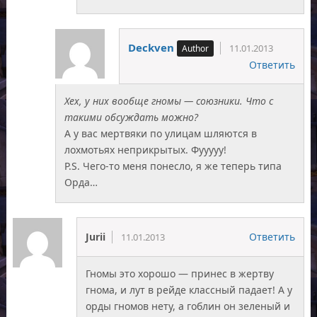
Deckven
11.01.2013
Ответить
Хех, у них вообще гномы — союзники. Что с
такими обсуждать можно?
А у вас мертвяки по улицам шляются в
лохмотьях неприкрытых. Фууууу!
P.S. Чего-то меня понесло, я же теперь типа
Орда…
Jurii
Ответить
11.01.2013
Гномы это хорошо — принес в жертву
гнома, и лут в рейде классный падает! А у
орды гномов нету, а гоблин он зеленый и