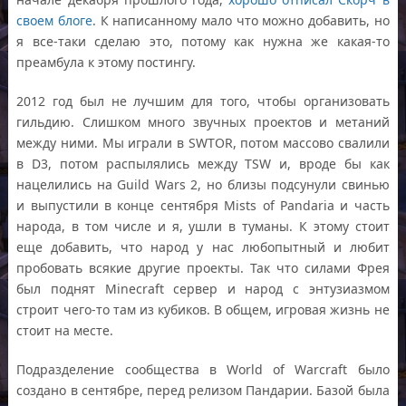
своем блоге
. К написанному мало что можно добавить, но
я все-таки сделаю это, потому как нужна же какая-то
преамбула к этому постингу.
2012 год был не лучшим для того, чтобы организовать
гильдию. Слишком много звучных проектов и метаний
между ними. Мы играли в SWTOR, потом массово свалили
в D3, потом распылялись между TSW и, вроде бы как
нацелились на Guild Wars 2, но близы подсунули свинью
и выпустили в конце сентября Mists of Pandaria и часть
народа, в том числе и я, ушли в туманы. К этому стоит
еще добавить, что народ у нас любопытный и любит
пробовать всякие другие проекты. Так что силами Фрея
был поднят Minecraft сервер и народ с энтузиазмом
строит чего-то там из кубиков. В общем, игровая жизнь не
стоит на месте.
Подразделение сообщества в World of Warcraft было
создано в сентябре, перед релизом Пандарии. Базой была