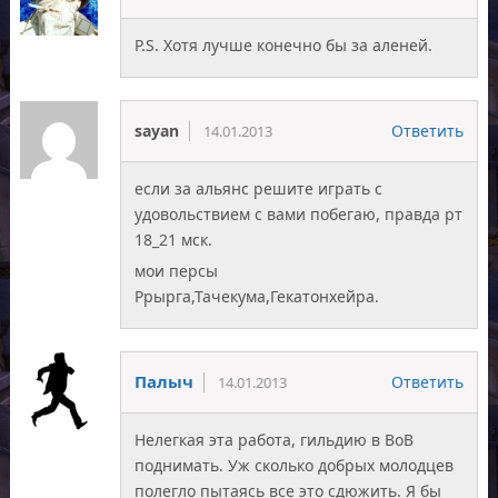
P.S. Хотя лучше конечно бы за аленей.
sayan
Ответить
14.01.2013
если за альянс решите играть с
удовольствием с вами побегаю, правда рт
18_21 мск.
мои персы
Ррырга,Тачекума,Гекатонхейра.
Палыч
Ответить
14.01.2013
Нелегкая эта работа, гильдию в ВоВ
поднимать. Уж сколько добрых молодцев
полегло пытаясь все это сдюжить. Я бы