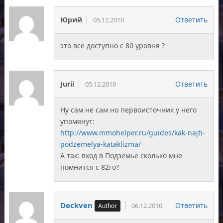
Юрий
Ответить
05.12.2010
это все доступно с 80 уровня ?
Jurii
Ответить
05.12.2010
Ну сам не сам но первоисточник у него
упомянут:
http://www.mmohelper.ru/guides/kak-najti-
podzemelya-kataklizma/
А так: вход в Подземье сколько мне
помнится с 82го?
Deckven
Ответить
06.12.2010