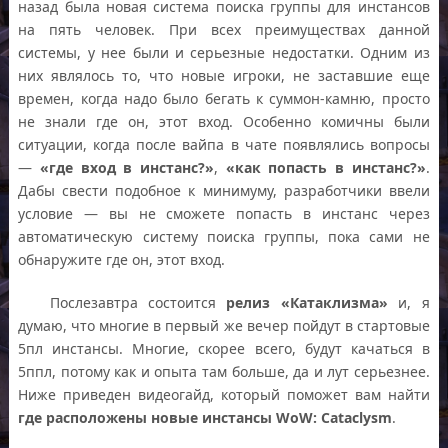
назад была новая система поиска группы для инстансов
на пять человек. При всех преимуществах данной
системы, у нее были и серьезные недостатки. Одним из
них являлось то, что новые игроки, не заставшие еще
времен, когда надо было бегать к суммон-камню, просто
не знали где он, этот вход. Особенно комичны были
ситуации, когда после вайпа в чате появлялись вопросы
—
«где вход в инстанс?»
,
«как попасть в инстанс?»
.
Дабы свести подобное к минимуму, разработчики ввели
условие — вы не сможете попасть в инстанс через
автоматическую систему поиска группы, пока сами не
обнаружите где он, этот вход.
Послезавтра состоится
релиз «Катаклизма»
и, я
думаю, что многие в первый же вечер пойдут в стартовые
5пл инстансы. Многие, скорее всего, будут качаться в
5ппл, потому как и опыта там больше, да и лут серьезнее.
Ниже приведен видеогайд, который поможет вам найти
где расположены новые инстансы WoW: Cataclysm
.