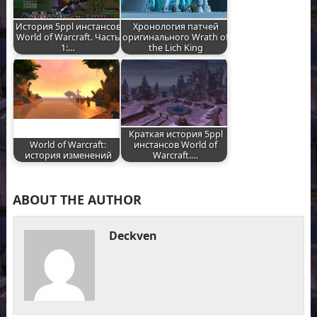
История 5ppl инстансов
Хронология патчей
World of Warcraft. Часть
оригинального Wrath of
1:…
the Lich King
Краткая история 5ppl
World of Warcraft:
инстансов World of
история изменений
Warcraft.…
ABOUT THE AUTHOR
Deckven