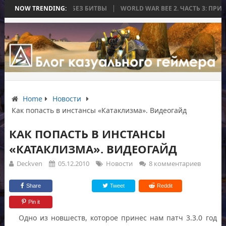
ОРАЯ ЗАКОНЧИЛАСЬ БЕЗ БИТВЫ
NOW TRENDING:
WORLD WAR BEE 2. ЧАСТЬ 3: ПРИЗР
Home
Новости
Как попасть в инстансы «Катаклизма». Видеогайд
КАК ПОПАСТЬ В ИНСТАНСЫ
«КАТАКЛИЗМА». ВИДЕОГАЙД
Deckven
05.12.2010
Новости
8 комментариев
Share
Tweet
Reddit
Pin it
Одно из новшеств, которое принес нам патч 3.3.0 год