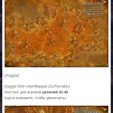
[/toggle]
[toggle title=»Зул’Фаррак (Zul’Farrak)»]
Инстанс для игроков
уровней 42-46
Карта (нажмите, чтобы увеличить)