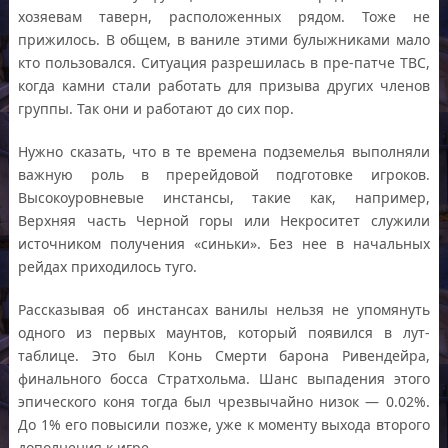
хозяевам таверн, расположенных рядом. Тоже не
прижилось. В общем, в ваниле этими булыжниками мало
кто пользовался. Ситуация разрешилась в пре-патче ТВС,
когда камни стали работать для призыва других членов
группы. Так они и работают до сих пор.
Нужно сказать, что в те времена подземелья выполняли
важную роль в пререйдовой подготовке игроков.
Высокоуровневые инстансы, такие как, например,
Верхняя часть Черной горы или Некроситет служили
источником получения «синьки». Без нее в начальных
рейдах приходилось туго.
Рассказывая об инстансах ванилы нельзя не упомянуть
одного из первых маунтов, который появился в лут-
таблице. Это был Конь Смерти барона Ривендейра,
финального босса Стратхольма. Шанс выпадения этого
эпического коня тогда был чрезвычайно низок — 0.02%.
До 1% его повысили позже, уже к моменту выхода второго
дополнения к игре.