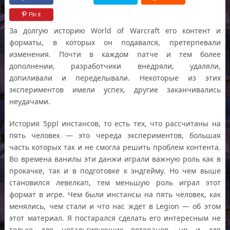
Pin it
За долгую историю World of Warcraft его контент и
форматы, в которых он подавался, претерпевали
изменения. Почти в каждом патче и тем более
дополнении, разработчики внедряли, удаляли,
допиливали и переделывали. Некоторые из этих
экспериментов имели успех, другие заканчивались
неудачами.
История 5ppl инстансов, то есть тех, что рассчитаны на
пять человек — это череда экспериментов, большая
часть которых так и не смогла решить проблем контента.
Во времена ванилы эти данжи играли важную роль как в
прокачке, так и в подготовке к эндгейму. Но чем выше
становился левелкап, тем меньшую роль играл этот
формат в игре. Чем были инстансы на пять человек, как
менялись, чем стали и что нас ждет в Legion — об этом
этот материал. Я постарался сделать его интересным не
только для нотальгирующих ветеранов, но и для