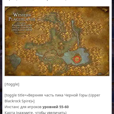
[/toggle]
[toggle title=»Верхняя часть пика Черной Горы (Upper
Blackrock Spire)»]
Инстанс для игроков
уровней 55-60
Карта (нажмите, чтобы увеличить)