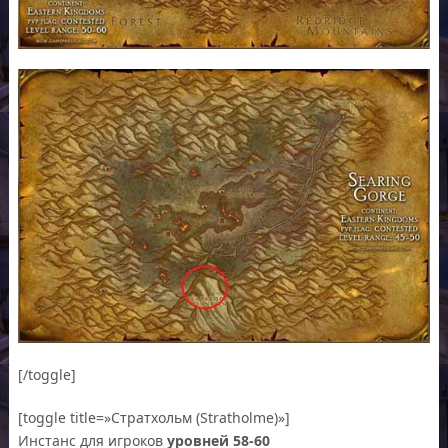
[/toggle]
[toggle title=»Стратхольм (Stratholme)»]
Инстанс для игроков
уровней 58-60