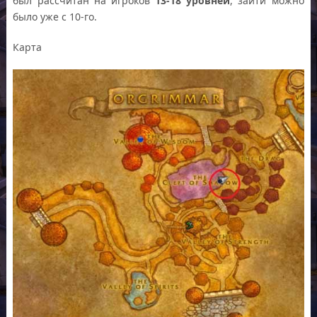
был рассчитан на игроков
13-18 уровней
, зайти можно
было уже с 10-го.
Карта