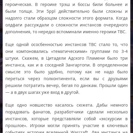
героическая. В героике трэш и боссы били больнее и
были толще. Эти 5ppl действительно были сложны и
надолго стали образцом сложности этого формата. Когда
олдфаги рассуждали о сложности инстансов очередного
дополнения, то нередко вспоминали именно героики ТВС.
Еще одной ососбенностью инстансов ТВС стало то, что
они компоновались «тематическими» группами по 3-4
штуки. Скажем, в Цитадели Адского Пламени было три
инстанса, как и в соседней Зангартопи. В определенном
смысле это было удобно, потому как не надо было
переться через полконтинента, если вы с друзьями
решили потратить вечер, бегая по данжам. Прошли один
— а в двух шагах уже вход в другой.
Еще одно новшество касалось сюжета. Дабы немного
порадовать фанатов, разработчики сделали несколько
инстансов, которые представляли собой «экскурсии в
прошлое». Игроки могли принять участие в ключевых
событиях истории вселенной Warcraft. Два инстанса на