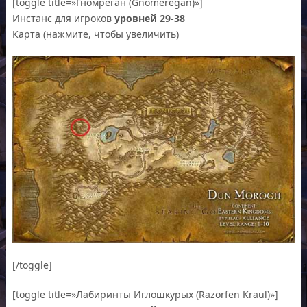
[toggle title=»Гномреган (Gnomeregan)»]
Инстанс для игроков
уровней 29-38
Карта (нажмите, чтобы увеличить)
[/toggle]
[toggle title=»Лабиринты Иглошкурых (Razorfen Kraul)»]