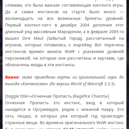
словами, это была важная составляющая контента игры.
Да и самих инстансов на старте было много —
восемнадцать на все возможные брекеты уровней.
Первый контент-патч в декабре 2004 дополнил этот
длинный ряд массивным Мародоном, а в феврале 2005-го
вышел Dire Maul (Забытый Город), рассчитанный на
игроков, которые готовились к эндгейму. Вот перечень
инстансов времен ванила WoW c указанием уровней
персонажей, на которые они рассчитаны и картами, где
обозначены входы в эти инстансы.
Важно
:
ниже приведены карты из оригинальной игры до
выхода «Катаклизма» (до версии World of Warcraft 3.3.5).
[toggle title=»Огненная Пропасть (Ragefire Chasm)»]
Огненная Пропасть это инстанс, вход в который
находится в Оргримарре, рядом с хижиной Наару. Это
сеть пещер, в которых уже который год происходят
странные вещи. Во времена оригинального WoW инстанс