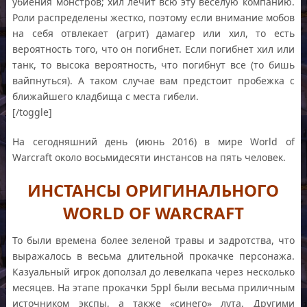
убиения монстров; хил лечит всю эту веселую компанию.
Роли распределены жестко, поэтому если внимание мобов
на себя отвлекает (агрит) дамагер или хил, то есть
вероятность того, что он погибнет. Если погибнет хил или
танк, то высока вероятность, что погибнут все (то бишь
вайпнуться). А таком случае вам предстоит пробежка с
ближайшего кладбища с места гибели.
[/toggle]
На сегодняшний день (июнь 2016) в мире World of
Warcraft около восьмидесяти инстансов на пять человек.
ИНСТАНСЫ ОРИГИНАЛЬНОГО
WORLD OF WARCRAFT
То были времена более зеленой травы и задротства, что
выражалось в весьма длительной прокачке персонажа.
Казуальный игрок доползал до левелкапа через несколько
месяцев. На этапе прокачки 5ppl были весьма приличным
источником экспы, а также «синего» лута. Другими