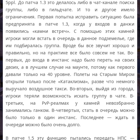
5ppl. До патча 1.3 это делалось либо в чат-канале поиска
группы, либо в гильдчате. И то и другое имело
ограничения. Первая попытка исправить ситуацию была
предпринята в патче 1.3, когда у входов в данжи
появились «камни встреч». С помощью этих камней
игроки могли встать в очередь в данное подземелье, где
им подбиралась группа. Вроде бы все звучит хорошо и
правильно, но на практике все было совсем не так. Во-
первых, до входа в инстанс надо было переть на своих
двоих, а в лучшем случае на маунте, потому как первого
давали только на 40 уровне. Полеты на Старым Миром
открыли только после «Катаклизма», разве что немного
выручало воздушное такси. Во-вторых, выйдя из города,
игроки теряли возможность искать группу в чате. В-
третьих, на PvP-реалмах у камней невозбранно
занимались ганком. В-четвертых, стать в очередь можно
было только в один инстанс. Последнее — ждать в
очереди можно было очень долго.
В патче 1.5 эту функцию пытались передать НПС —