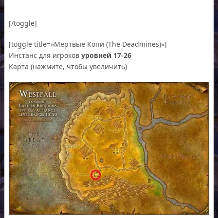
[/toggle]
[toggle title=»Мертвые Копи (The Deadmines)»]
Инстанс для игроков
уровней 17-26
Карта (нажмите, чтобы увеличить)