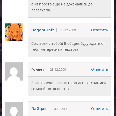
они просто еще не докачались до
левелкапа.
DagonCraft
Ответить
23.12.2009
Согласен с тобой) В общем буду ждать от
тебя интересных текстов)
Гоннет
Ответить
23.12.2009
Если хочешь освятить рп аспект,свяжись
со мной по эл.почте)
Пайцак
Ответить
24.12.2009