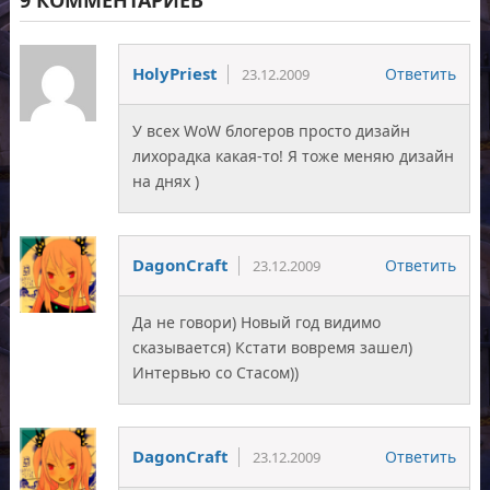
HolyPriest
Ответить
23.12.2009
У всех WoW блогеров просто дизайн
лихорадка какая-то! Я тоже меняю дизайн
на днях )
DagonCraft
Ответить
23.12.2009
Да не говори) Новый год видимо
сказывается) Кстати вовремя зашел)
Интервью со Стасом))
DagonCraft
Ответить
23.12.2009