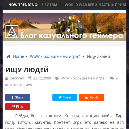
АЯ ЗАКОНЧИЛАСЬ БЕЗ БИТВЫ
NOW TRENDING:
WORLD WAR BEE 2. ЧАСТЬ 3: ПРИЗРАЧН
Home
WoW - больше чем игра?
Ищу людей
ИЩУ ЛЮДЕЙ
Deckven
23.12.2009
WoW - больше чем игра?
9
комментариев
Share
Tweet
Reddit
Pin it
Рейды, боссы, тактики. Квесты, локации, мобы. Гир,
голд, титулы, маунты. Контент игры это далеко не вся
игра. Игру делают люди и как ни странно, мало кто пишет