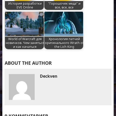
История разработки
"Горошочек меда" и
EVE Online
все, все, все
World of Warcraft для
Хронология патчей
новичков. Чем заняться
оригинального Wrath of
и как качаться
the Lich King
ABOUT THE AUTHOR
Deckven
9 КОММЕНТАРИЕВ