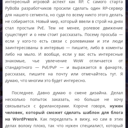
интересный игровой аспект как RP. С самого старта
РуВоВа разработчиков просили сделать один RP-сервер
для нашего сегмента, но судя по всему никто этого делать
не собирается. Новый мир, который ввели в строй на днях
стал простым PvE. Тем не менее, ролевое движение
существует и о нем стоит рассказать. Посему просьба —
если у кого-то есть связи с ролевиками и эти люди
заинтересованы в интервью — пишите, либо в коменты
либо на мыло. И вообще, если у вас есть интересные
знакомые, чье увлечение WoW отличается от
стандартного — PvE/PvP — и выражается в фанарте,
рассказах, пишите на почту или отмечайтесь тут. Я
думаю, что многим это будет интересно.
Последнее. Давно думаю о смене дизайна. Делал
несколько попыток заказать, но больше не хочу
связываться с фрилансерами. Короче говоря,
нужен
человек, который сможет сделать шаблон для блога
на WordPress’e
. Как переделать я вижу, но сам в этих
делах волоку плохо, так что нужен специалист, который