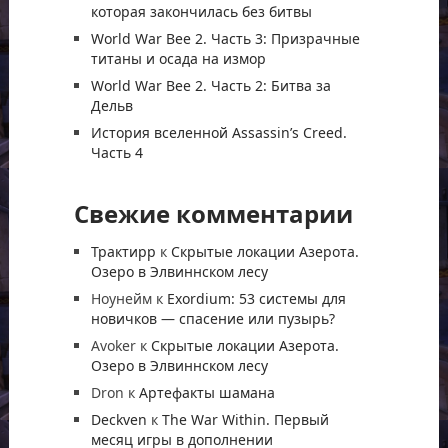
которая закончилась без битвы
World War Bee 2. Часть 3: Призрачные
титаны и осада на измор
World War Bee 2. Часть 2: Битва за
Дельв
История вселенной Assassin’s Creed.
Часть 4
Свежие комментарии
Трактирр
к
Скрытые локации Азерота.
Озеро в Элвиннском лесу
Ноунейм
к
Exordium: 53 системы для
новичков — спасение или пузырь?
Avoker
к
Скрытые локации Азерота.
Озеро в Элвиннском лесу
Dron
к
Артефакты шамана
Deckven
к
The War Within. Первый
месяц игры в дополнении