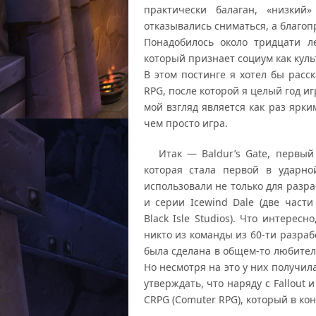
практически балаган, «низкий
отказывались сниматься, а благо
Понадобилось около тридцати л
который признает социум как куль
В этом постинге я хотел бы расс
RPG, после которой я целый год и
мой взгляд является как раз ярк
чем просто игра.
Итак — Baldur’s Gate, первый х
которая стала первой в ударной
использовали не только для разра
и серии Icewind Dale (две част
Black Isle Studios). Что интере
никто из команды из 60-ти разраб
была сделана в общем-то любител
Но несмотря на это у них получил
утверждать, что наряду с Fallout
CRPG (Comuter RPG), который в ко