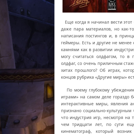
Еще когда я начинал вести этот 
даже пара материалов, но как-т
написания постингов и, в принц
геймеры. Есть и другие не менее
камнями как в развитии индустри
могу считаться олдфагом, то в
олдфаг, со очень приличным стаж
хитах прошлого? Об играх, кот
концов рубрика «Другие миры» ест
По моему глубокому убеждению 
играми» на самом деле гораздо б
интерактивные миры, явления ан
признано социально-культурным
что индустрия игр, несмотря на 
чем тридцати лет, по сути ещ
кинематограф, который возник