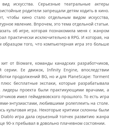
» вид искусства. Серьезные театральные актеры
пристойные родители запрещали детям ходить в кино.
ет, чтобы кино стало отдельным видом искусства,
турное явление. Впрочем, это тема отдельной статьи.
казать об игре, которая познакомила меня с жанром
грал практически исключительно в RPG. И которая, на
им образцом того, что компьютерная игра это больше
ит от Bioware, команды канадских разработчиков,
 серии. Ее движок, Infinity Engine, впоследствии
ботки продолжений BG, но и для PlaneScape: Torment
и плюс бесплатные экспаки, которые разрабатывала
сно, лидеры проекта были практикующими врачами, а
отчиков имел геймдевовского прошлого. То есть игра
ями-энтузиастами, любившими ролеплеить на столе.
ась культовая игра. Некоторые критики склонны были
 и Diablo игра дала серьезный толчек развитию жанра
нце 90-х пребывал в довольно плачевном состоянии.