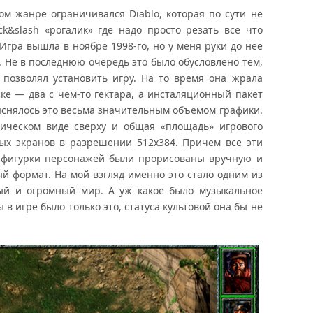
м жанре ограничивался Diablo, которая по сути не
k&slash «рогалик» где надо просто резать все что
 Игра вышла в ноябре 1998-го, но у меня руки до нее
о. Не в последнюю очередь это было обусловлено тем,
 позволял установить игру. На то время она жрала
е — два с чем-то гектара, а инсталяционный пакет
бъяснялось это весьма значительным объемом графики.
ическом виде сверху и общая «площадь» игрового
ых экранов в разрешении 512х384. Причем все эти
я фигурки персонажей были прорисованы вручную и
 формат. На мой взгляд именно это стало одним из
ый и огромный мир. А уж какое было музыкальное
в игре было только это, статуса культовой она бы не