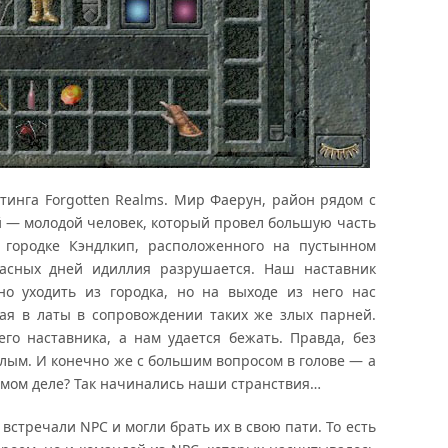
инга Forgotten Realms. Мир Фаерун, район рядом с
й — молодой человек, который провел большую часть
городке Кэндлкип, расположенного на пустынном
асных дней идиллия разрушается. Наш наставник
но уходить из городка, но на выходе из него нас
ная в латы в сопровождении таких же злых парней.
го наставника, а нам удается бежать. Правда, без
олым. И конечно же с большим вопросом в голове — а
амом деле? Так начинались наши странствия…
стречали NPC и могли брать их в свою пати. То есть