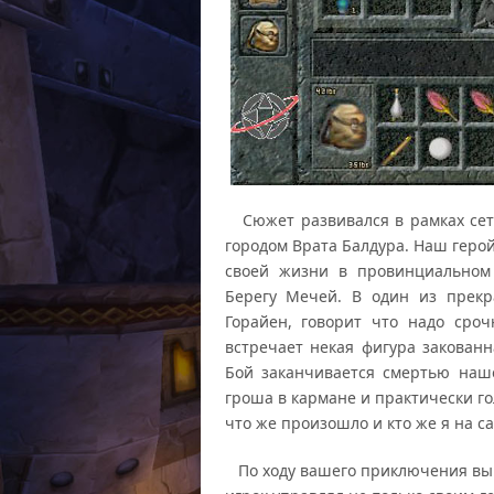
Сюжет развивался в рамках сетт
городом Врата Балдура. Наш геро
своей жизни в провинциальном 
Берегу Мечей. В один из прекр
Горайен, говорит что надо сроч
встречает некая фигура закован
Бой заканчивается смертью наше
гроша в кармане и практически г
что же произошло и кто же я на с
По ходу вашего приключения вы в