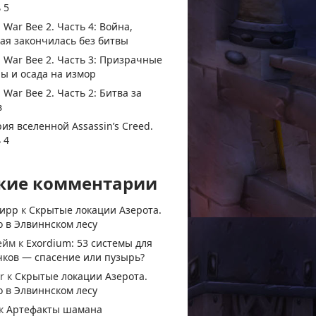
 5
 War Bee 2. Часть 4: Война,
ая закончилась без битвы
 War Bee 2. Часть 3: Призрачные
ы и осада на измор
 War Bee 2. Часть 2: Битва за
в
ия вселенной Assassin’s Creed.
 4
жие комментарии
тирр
к
Скрытые локации Азерота.
 в Элвиннском лесу
ейм
к
Exordium: 53 системы для
чков — спасение или пузырь?
r
к
Скрытые локации Азерота.
 в Элвиннском лесу
к
Артефакты шамана