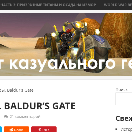
РАЧНЫЕ ТИТАНЫ И ОСАДА НА ИЗМОР
WORLD WAR BEE 2. ЧАСТЬ 2: БИТ
Поиск
ы. Baldur’s Gate
 BALDUR’S GATE
Све
и
21 комментарий
Истор
Reddit
Pin it