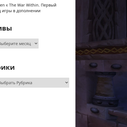
ven
к
The War Within. Первый
ц игры в дополнении
ивы
хивы
рики
брики