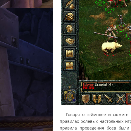
Говоря о геймплее и сюжете м
правилах ролевых настольных игр
правила проведения боев были 