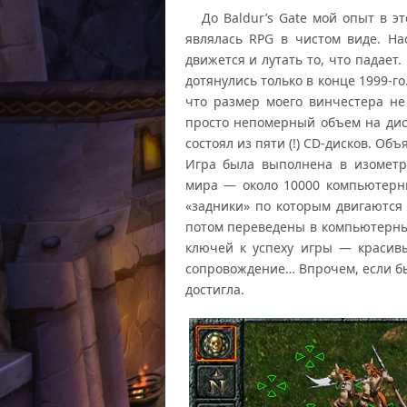
До Baldur’s Gate мой опыт в это
являлась RPG в чистом виде. Hac
движется и лутать то, что падает.
дотянулись только в конце 1999-г
что размер моего винчестера не
просто непомерный объем на диск
состоял из пяти (!) CD-дисков. О
Игра была выполнена в изометр
мира — около 10000 компьютерн
«задники» по которым двигаютс
потом переведены в компьютерный
ключей к успеху игры — красив
сопровождение… Впрочем, если бы 
достигла.