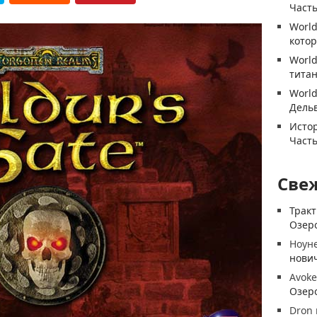
Часть
World
котор
World
титан
World
Дель
Истор
Часть
Све
Трак
Озеро
Ноун
нови
Avoke
Озеро
Dron