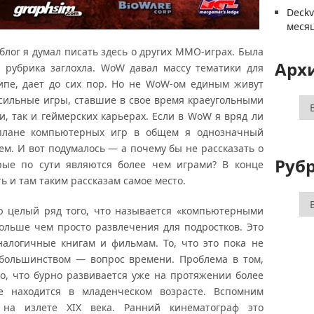
Deck
меся
блог я думал писать здесь о других MMO-играх. Была
Арх
о рубрика заглохла. WoW давал массу тематики для
ипе, дает до сих пор. Но не WoW-ом единым живут
 сильные игры, ставшие в свое время краеугольными
Ар
и, так и геймерских карьерах. Если в WoW я вряд ли
 плане компьютерных игр в общем я однозначный
ем. И вот подумалось — а почему бы не рассказать о
Руб
орые по сути являются более чем играми? В конце
ь и там таким рассказам самое место.
Ру
целый ряд того, что называется «компьютерными
ольше чем просто развлечения для подростков. Это
алогичные книгам и фильмам. То, что это пока не
 большинством — вопрос времени. Проблема в том,
то, что бурно развивается уже на протяжении более
е находится в младенческом возрасте. Вспомним
 на излете XIX века. Ранний кинематограф это