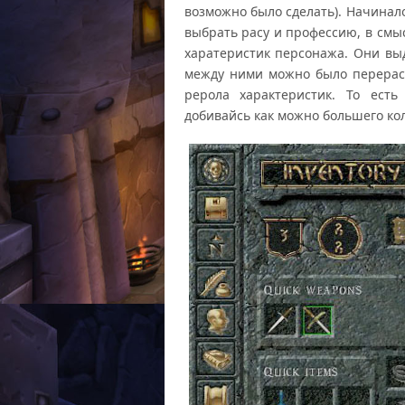
возможно было сделать). Начинало
выбрать расу и профессию, в смы
харатеристик персонажа. Они вы
между ними можно было перерас
рерола характеристик. То есть
добивайсь как можно большего ко