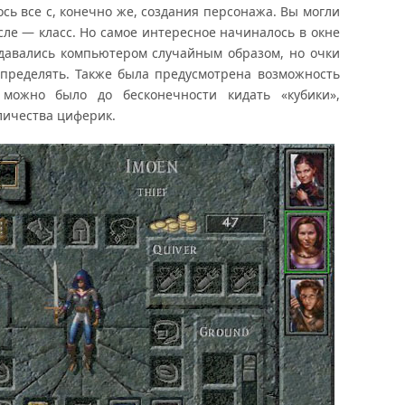
сь все с, конечно же, создания персонажа. Вы могли
сле — класс. Но самое интересное начиналось в окне
давались компьютером случайным образом, но очки
пределять. Также была предусмотрена возможность
 можно было до бесконечности кидать «кубики»,
личества циферик.