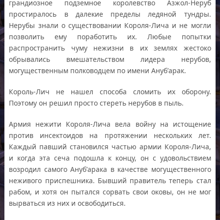
грандиозное подземное королевство Азжол-Неруб
простиралось в далекие пределы ледяной тундры.
Нерубы знали о существовании Короля-Лича и не могли
позволить ему поработить их. Любые попытки
распространить чуму нежизни в их землях жестоко
обрывались вмешательством лидера нерубов,
могущественным полководцем по имени Ануб’арак.
Король-Лич не нашел способа сломить их оборону.
Поэтому он решил просто стереть нерубов в пыль.
Армия нежити Короля-Лича вела войну на истощение
против инсектоидов на протяжении нескольких лет.
Каждый павший становился частью армии Короля-Лича,
и когда эта сеча подошла к концу, он с удовольствием
возродил самого Ануб’арака в качестве могущественного
неживого приспешника. Бывший правитель теперь стал
рабом, и хотя он пытался сорвать свои оковы, он не мог
вырваться из них и освободиться.