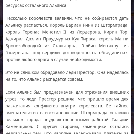
ресурсах остального Альянса.
Несколько королевств заявили, что не собираются дать
Альянсу распасться. Король Вариан Ринн из Штормграда,
король Теренас Менетил II из Лордерона, Кирин Тор,
Адмирал Даэлин Праудмур из Кул Тираса, король Магни
Бронозобородый из Стальгорна, Гелбин Меггакрут из
Гномрегана подтвердили договоренность объединиться
против любого врага в случае необходимости.
Это не слишком обрадовало леди Престор. Она надеялась
на то, что Альянс распадется совсем.
Если Альянс был предназначен для отражения внешних
угроз, то леди Престор решила, что пришло время для
разжигания конфликтов внутри королевств. Ее тайное
вмешательство в восстановление Штормграда оставило
вельмож города неудовлетворенными работой Гильдии
Каменщиков. С другой стороны, каменщики остались
недовольны тем, что дворяне задерживали платежи за