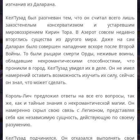
изгнания из Даларана.
Кел’Тузад был разгневан тем, что он считал всего лишь
закостенелым консерватизмом и устаревшим
мировоззрением Кирин Тора. В Азерот совсем недавно
вторглись существа из другого мира. Даже на сам
Даларан было совершен нападение вскоре после Второй
Войны. То были рыцари смерти Орды, неживые воины,
обладавшие некромантическими способностями, что
проникли в город. Кел’Тузад увидел их в деле. Он не имел
намерений оставить возможность изучить их силу, сейчас
он знал, что может сделать.
Король-Лич предложил ответы на все его вопросы, так
же, как и тайные знания о некромантической магии. Он
намеренно скрыл свою связь с Легионом, представляя
себя как независимую сущность, действующую по своему
разумению.
Кел’Тузад подчинился. Он отказался выполнять свои