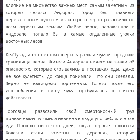
влияние на множество важных мест, самым заметным из
которых являлся Андорал. Город был главным
перевалочным пунктом из которого зерно развозили по
всем окрестным землям. Любое зерно, зараженное в
Андорале, попало бы в самые отдаленные уголки
Восточных лесов.
Кел’Тузад и его некромансеры заразили чумой городские
хранилища зерна. Жители Андорала ничего не знали об
опасностях, которые скрывались в поставках еды. Даже
не все культисты до конца понимали, что они сделали.
Зерно не выглядело порченным. Только после его
употребления в пищу чума пробудилась и начала
действовать.
Торговцы развозили свой смертоносный груз
привычными путями, а невинные люди употребляли это в
еду. Прошло несколько дней, когда первые признаки
болезни стали заметны в деревнях, которые
располагались близко к Андоралу. Они стали жаловаться