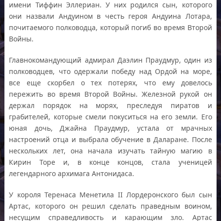
имени Тиффин Эллериан. У них родился сын, которого
они назвали Андуином в честь героя Андуина Лотара,
почитаемого полководца, который погиб во время Второй
Войны.
Главнокомандующий адмирал Даэлин Праудмур, один из
полководцев, что одержали победу над Ордой на море,
все еще скорбел о тех потерях, что ему довелось
пережить во время Второй Войны. Железной рукой он
держал порядок на морях, преследуя пиратов и
грабителей, которые смели покуситься на его земли. Его
юная дочь, Джайна Праудмур, устала от мрачных
настроений отца и выбрала обучение в Даларане. После
нескольких лет, она начала изучать тайную магию в
Кирин Торе и, в конце концов, стала ученицей
легендарного архимага Антонидаса.
У короля Теренаса Менетила II Лордеронского был сын
Артас, которого он решил сделать праведным воином,
несущим справедливость и карающим зло. Артас