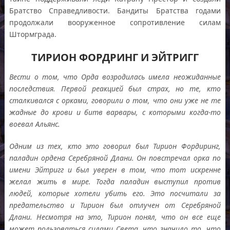
Братство Справедливости. Бандиты Братства годами
продолжали вооруженное сопротивление силам
Штормграда.
ТИРИОН ФОРДРИНГ И ЭЙТРИГГ
Вести о том, что Орда возродилась имела неожиданные
последствия. Первой реакцией был страх, но те, кто
сталкивался с орками, говорили о том, что они уже не те
жадные до крови и битв варвары, с которыми когда-то
воевал Альянс.
Одним из тех, кто это говорил был Тирион Фордиринг,
паладин ордена Серебряной Длани. Он повстречал орка по
имени Эйтригг и был уверен в том, что тот искренне
желал жить в мире. Тогда паладин выступил против
людей, которые хотели убить его. Это посчитали за
предательство и Тирион был отлучен от Серебряной
Длани. Несмотря на это, Тирион понял, что он все еще
может пользоваться силами Света, что значило то, что