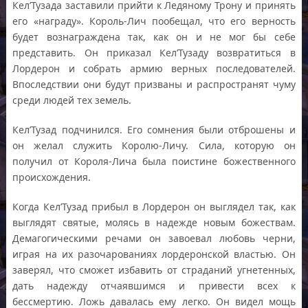
Кел’Тузада заставили прийти к Ледяному Трону и принять
его «награду». Король-Лич пообещал, что его верность
будет вознаграждена так, как он и не мог бы себе
представить. Он приказал Кел’Тузаду возвратиться в
Лордерон и собрать армию верных последователей.
Впоследствии они будут призваны и распространят чуму
среди людей тех земель.
Кел’Тузад подчинился. Его сомнения были отброшены и
он желал служить Королю-Личу. Сила, которую он
получил от Короля-Лича была поистине божественного
происхождения.
Когда Кел’Тузад прибыл в Лордерон он выглядел так, как
выглядят святые, молясь в надежде новым божествам.
Демагогическими речами он завоевал любовь черни,
играя на их разочарованиях лордеронской властью. Он
заверял, что сможет избавить от страданий угнетенных,
дать надежду отчаявшимся и привести всех к
бессмертию. Ложь давалась ему легко. Он видел мощь