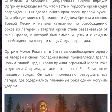
Оптимизм и спокойная уверенность Тралла вернули
Оргриму надежды на то, что честь и гордость орков будут
возрождены. Он сделал юного орка своей правой рукой.
Они объединились с Громашшем Адским Криком и кланом
Боевой Песни и начала кампанию по освобождению
орков из лагерей. Летаргия орков стала развеиваться от
силы Тралла, в которой был смысл и цель и с каждым
освобожденным лагерем мощь Орды возрастала.
Оргрим Молот Рока пал в битве за освобождение одного
из лагерей и своей последней волей провозгласил Тралла
новым главой Орды. Тралл принял огромный Молот Рока
и доспехи Оргрима, а также взял на себя обязанности
павшего вождя. Он хотел полностью разрушить все
лагеря, где содержались плененные орки одним могучим
ударом.