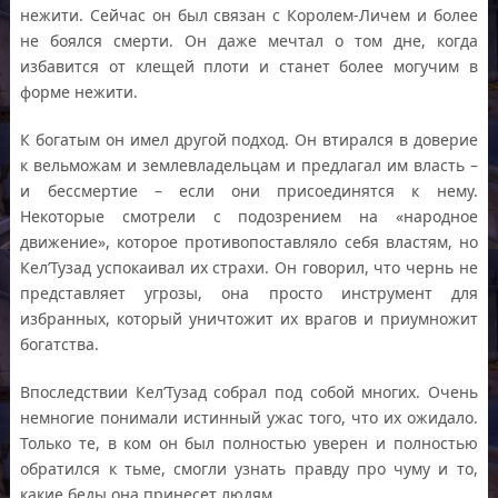
нежити. Сейчас он был связан с Королем-Личем и более
не боялся смерти. Он даже мечтал о том дне, когда
избавится от клещей плоти и станет более могучим в
форме нежити.
К богатым он имел другой подход. Он втирался в доверие
к вельможам и землевладельцам и предлагал им власть –
и бессмертие – если они присоединятся к нему.
Некоторые смотрели с подозрением на «народное
движение», которое противопоставляло себя властям, но
Кел’Тузад успокаивал их страхи. Он говорил, что чернь не
представляет угрозы, она просто инструмент для
избранных, который уничтожит их врагов и приумножит
богатства.
Впоследствии Кел’Тузад собрал под собой многих. Очень
немногие понимали истинный ужас того, что их ожидало.
Только те, в ком он был полностью уверен и полностью
обратился к тьме, смогли узнать правду про чуму и то,
какие беды она принесет людям.