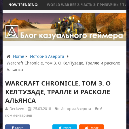
З БИТВЫ
NOW TRENDING:
WORLD WAR BEE 2. ЧАСТЬ 3: ПРИЗРАЧНЫЕ ТИТАНЫ И ОСАДА
Home
История Азерота
Warcraft Chronicle, том 3. О Кел’Тузаде, Тралле и расколе
Альянса
WARCRAFT CHRONICLE, ТОМ 3. О
КЕЛ’ТУЗАДЕ, ТРАЛЛЕ И РАСКОЛЕ
АЛЬЯНСА
Deckven
25.03.2018
История Азерота
6
комментариев
Share
Tweet
Reddit