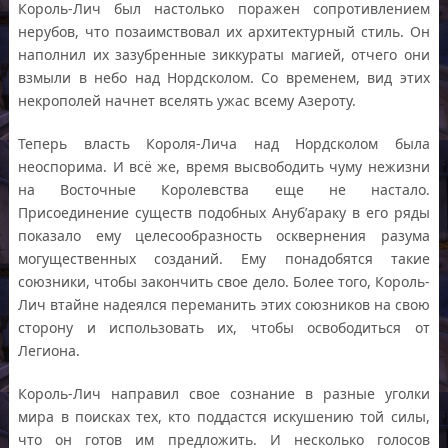
Король-Лич был настолько поражен сопротивлением
нерубов, что позаимствовал их архитектурный стиль. Он
наполнил их зазубренные зиккураты магией, отчего они
взмыли в небо над Нордсколом. Со временем, вид этих
некрополей начнет вселять ужас всему Азероту.
Теперь власть Короля-Лича над Нордсколом была
неоспорима. И всё же, время высвободить чуму нежизни
на Восточные Королевства еще не настало.
Присоединение существ подобных Ануб’араку в его ряды
показало ему целесообразность осквернения разума
могущественных созданий. Ему понадобятся такие
союзники, чтобы закончить свое дело. Более того, Король-
Лич втайне надеялся переманить этих союзников на свою
сторону и использовать их, чтобы освободиться от
Легиона.
Король-Лич направил свое сознание в разные уголки
мира в поисках тех, кто поддастся искушению той силы,
что он готов им предложить. И несколько голосов