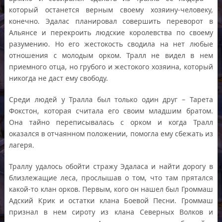
который останется верным своему хозяину-человеку,
конечно. Эдалас планировал совершить переворот в
Альянсе и перекроить людские королевства по своему
разумению. Но его жестокость сводила на нет любые
отношения с молодым орком. Тралл не видел в нем
приемного отца, но грубого и жестокого хозяина, который
никогда не даст ему свободу.
Среди людей у Тралла был только один друг – Тарета
Фокстон, которая считала его своим младшим братом.
Она тайно переписывалась с орком и когда Тралл
оказался в отчаянном положении, помогла ему сбежать из
лагеря.
Траллу удалось обойти стражу Эдаласа и найти дорогу в
близлежащие леса, прослышав о том, что там прятался
какой-то клан орков. Первым, кого он нашел был Громмаш
Адский Крик и остатки клана Боевой Песни. Громмаш
признал в нем сироту из клана Северных Волков и