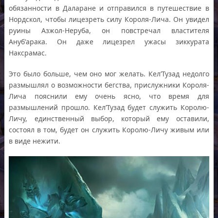
обязанности в Даларане и отправился в путешествие в
Нордскол, чтобы лицезреть силу Короля-Лича. Он увидел
руины Азжол-Неруба, он повстречал властителя
Ануб’арака. Он даже лицезрел ужасы зиккурата
Наксрамас.
Это было больше, чем оно мог желать. Кел’Тузад недолго
размышлял о возможности бегства, прислужники Короля-
Лича пояснили ему очень ясно, что время для
размышлений прошло. Кел’Тузад будет служить Королю-
Личу, единственный выбор, который ему оставили,
состоял в том, будет он служить Королю-Личу живым или
в виде нежити.