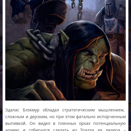
Эдалас Блэкмур обладал стратегическим мышлением,
сложным и дерзким, но при этом фатально испорченным
выпивкой. Он видел в пленных орках потенциальную
армию и собирался сделать из Тралла ее лидера –