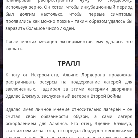
используя зерно. Он хотел, чтобы инкубационный период
был долгим настолько, чтобы первые симптомы
проявились как можно позже – таким образом удалось бы
заразить большое число людей.
После многих месяцев экспериментов ему удалось это
сделать.
ТРАЛЛ
К югу от Некроситета, Альянс Лордерона продолжал
растрачивать ресурсы на поддержание лагерей для
заключенных. Надзирал за этими лагерями дворянин
Эдалас Блэкмур, заслуженный ветеран Второй Войны.
Эдалас имел личное мнение относительно лагерей – он
считал свои обязанности обузой, а сами лагеря
оскорблением для Альянса. Его отец, Эделин Блэкмур,
стал изгоем из-за того, что предал Лордерон несколькими
годами ранее. Эдалас считал, что властители все еще