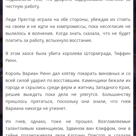
честную работу.
Леди Престор играла на обе стороны, убеждая их стоять
на своем и не идти на компромиссы, пока несогласие не
вылилось в волнения. Когда знать сказала, что не будет
платить за работу, вспыхнуло восстание.
В этом хаосе была убита королева Штормграда, Тиффин
Ринн.
Король Вариан Ринн дал клятву покарать виновных и со
всей силой ударил по восставшим. Каменщики бежали их
города и скрылись среди ферм и житниц Западного Края,
решив выждать пока дела не улягутся. Большинству
пришлось прятаться, поскольку они знали, что гнев
Вариана никогда не утихнет.
Их гнев, однако, тоже не прошел. Возглавляемые
талантливым каменщиком, Эдвином ван Клиффом, они в
тайне поддерживали леди Катрану Престор и создали