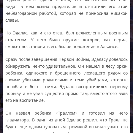
видят в нем «сына предателя» и отяготили его этой
неблагодарной работой, которая не приносила никакой
славы.
Но Эдалас, как и его отец, был великолепным военным
стратегом. У него было оружие, которое, как верил,
сможет восстановить его былое положение в Альянсе…
Сразу после завершения Первой Войны, Эдаласу довелось
обнаружить нечто удивительное. Он нашел в лесу орка-
ребенка, одинокого и брошенного, лежащего рядом со
своими убитыми родителями и теми убийцами, которые
погибли в бою с ними. Эдалас воспротивился первому
порыву и не убил существо прямо там, вместо этого взяв
его на воспитание.
Он назвал ребенка «Траллом» и готовил из него
гладиатора. В один из дней Эдалас решил, что Тралл не
будет еще одним туповатым громилой и начал учить его