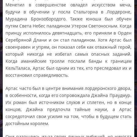
Менетил в совершенстве овладел искусством меча,
будучи в обучении у посла Стальгорна в Лордероне,
Мурадина Бронзобородого. Также юноша был обучен
путям Света Небес паладином Утером Светоносным. Когда
принцу исполнилось девятнадцать, его приняли в Орден
Серебряной Длани и он стал паладином. Хотя Артас был
своенравен и упрям, он показал себя как отважный герой,
который никогда не избегал самых опасных заданий.
Когда аманийские тролли послали банды к границам
Кель’Таласа, Артас был одним из тех, кто преследовал их и
восстановил справедливость.
Артас часто был в центре внимания лордеронского двора,
в особенности, когда его сопровождала Джайна Праудмур.
Их роман был источником слухов и сплетен, но в конце
концов, Джайна предпочла тайные науки, а Артас
сосредоточил свои усилия на том, чтобы в будущем стать
достойным королем.
Они разошлись из-за своих личных амбиций, но никогда