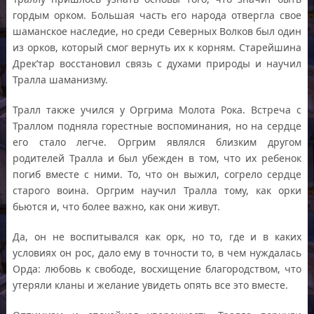
гордым орком. Большая часть его народа отвергла свое
шаманское наследие, но среди Северных Волков был один
из орков, который смог вернуть их к корням. Старейшина
Дрек’тар восстановил связь с духами природы и научил
Тралла шаманизму.
Тралл также учился у Оргрима Молота Рока. Встреча с
Траллом подняла горестные воспоминания, но на сердце
его стало легче. Оргрим являлся близким другом
родителей Тралла и был убежден в том, что их ребенок
погиб вместе с ними. То, что он выжил, согрело сердце
старого воина. Оргрим научил Тралла тому, как орки
бьются и, что более важно, как они живут.
Да, он не воспитывался как орк, но то, где и в каких
условиях он рос, дало ему в точности то, в чем нуждалась
Орда: любовь к свободе, восхищение благородством, что
утеряли кланы и желание увидеть опять все это вместе.