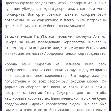
Престор сделала все для того, чтобы рассорить Альянс и с
чувством убеждала каждого дворянина, с которым могла
поговорить. Все орки сбежали. Деньги, которые были
потрачены на их содержание в плену, были потрачены
зря. Какой смысл в этом бестолковом Альянсе?
Высшие эльфы Кель’Таласа первыми покинули Альянс.
Вскоре за ними последовали королевства Гилнеас и
Стормгард. Они всегда считали, что им лучше быть самим
и «некомпетентность» Лордерона только подтвердила это.
Король Генн Седогрив из Гилнеаса имел свои
соображения о том, как остановить Орду – и других врагов
– и защитить свое королевство. Его народ жил на
полуострове и со всех сторон был окружен морем. Он
формально оборвал все военные связи с Альянсом и
построил массивную Стену Седогрива для того, чтобы
изолировать королевство. Было очевидно, что он не будет
поддерживать другие королевства людей. Гилнеас был
самодостаточен и не особо нуждался в поставках еды и