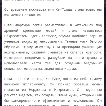
Со временем последователи Кел’Тузада стали известны
как «Культ Проклятых».
Штаб-квартира секты разместилась в катакомбах под
древней крепостью людей и стала называться
Некроситетом. Здесь Кел’Тузад обучал наиболее верных
учеников искусству некромантии. Темные маги быстро
обучались этому искусству. Они проводили ужасающие
эксперименты, оживляя скелетов из склепов крепости.
Некоторые некроманты разрубали на части трупы и
использовали части тел для создания бездумных
великанов, которых называли поганищами.
Пока шли эти опыты, Кел’Тузад посвятил себя самому
важному эксперименту. Он принес образцы чумы-
нежизни из Нордскола в Некроситет. Он неустанно
работал над тем, как создать штамм чумы, который был
бы одновременно и эффективным и неуловимым. Он
планировал распространить чуму по Лордерону,