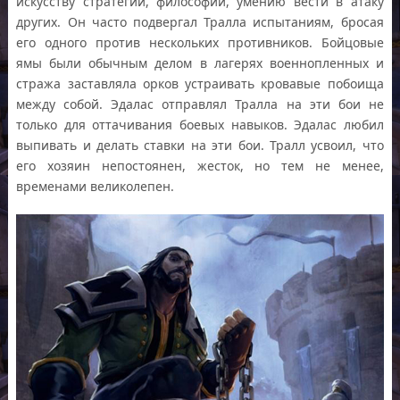
искусству стратегии, философии, умению вести в атаку
других. Он часто подвергал Тралла испытаниям, бросая
его одного против нескольких противников. Бойцовые
ямы были обычным делом в лагерях военнопленных и
стража заставляла орков устраивать кровавые побоища
между собой. Эдалас отправлял Тралла на эти бои не
только для оттачивания боевых навыков. Эдалас любил
выпивать и делать ставки на эти бои. Тралл усвоил, что
его хозяин непостоянен, жесток, но тем не менее,
временами великолепен.