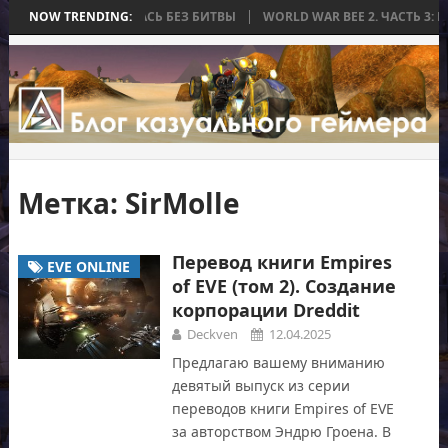
, КОТОРАЯ ЗАКОНЧИЛАСЬ БЕЗ БИТВЫ
NOW TRENDING:
WORLD WAR BEE 2. ЧАСТЬ 3: 
Метка:
SirMolle
Перевод книги Empires
EVE ONLINE
of EVE (том 2). Создание
корпорации Dreddit
Deckven
12.04.2025
Предлагаю вашему вниманию
девятый выпуск из серии
переводов книги Empires of EVE
за авторством Эндрю Гроена. В