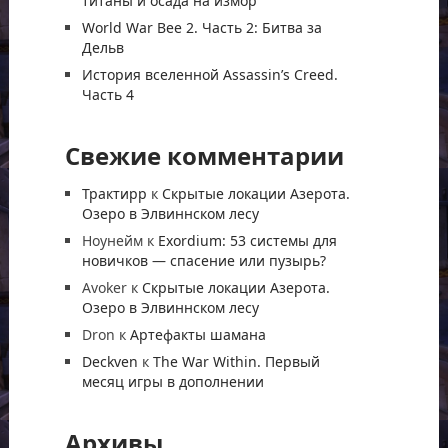
титаны и осада на измор
World War Bee 2. Часть 2: Битва за
Дельв
История вселенной Assassin’s Creed.
Часть 4
Свежие комментарии
Трактирр
к
Скрытые локации Азерота.
Озеро в Элвиннском лесу
Ноунейм
к
Exordium: 53 системы для
новичков — спасение или пузырь?
Avoker
к
Скрытые локации Азерота.
Озеро в Элвиннском лесу
Dron
к
Артефакты шамана
Deckven
к
The War Within. Первый
месяц игры в дополнении
Архивы