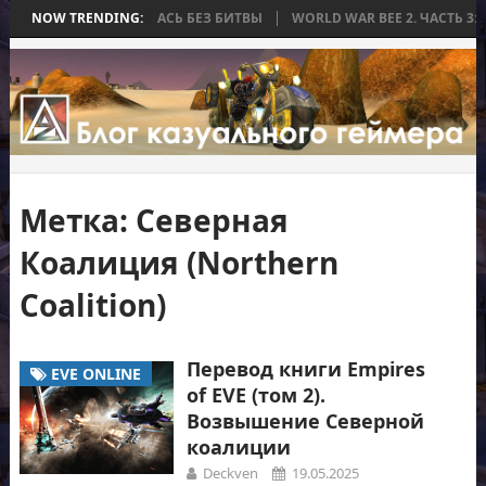
А, КОТОРАЯ ЗАКОНЧИЛАСЬ БЕЗ БИТВЫ
NOW TRENDING:
WORLD WAR BEE 2. ЧАСТЬ 3:
Метка:
Северная
Коалиция (Northern
Coalition)
Перевод книги Empires
EVE ONLINE
of EVE (том 2).
Возвышение Северной
коалиции
Deckven
19.05.2025