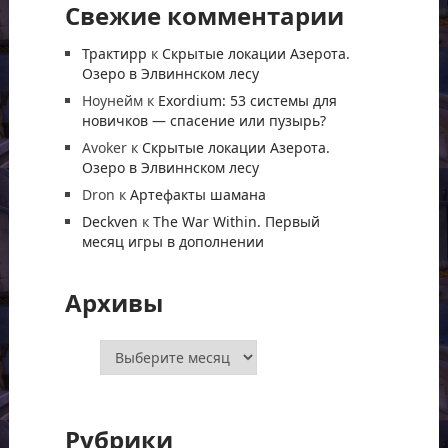
Свежие комментарии
Трактирр
к
Скрытые локации Азерота.
Озеро в Элвиннском лесу
Ноунейм
к
Exordium: 53 системы для
новичков — спасение или пузырь?
Avoker
к
Скрытые локации Азерота.
Озеро в Элвиннском лесу
Dron
к
Артефакты шамана
Deckven
к
The War Within. Первый
месяц игры в дополнении
Архивы
Архивы
Рубрики