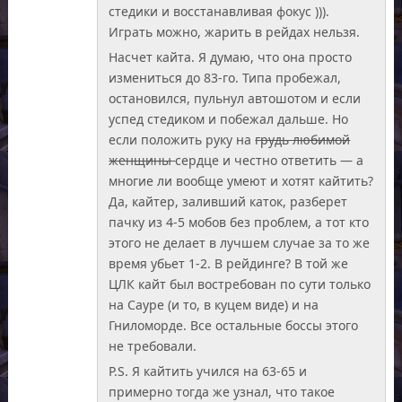
стедики и восстанавливая фокус ))).
Играть можно, жарить в рейдах нельзя.
Насчет кайта. Я думаю, что она просто
измениться до 83-го. Типа пробежал,
остановился, пульнул автошотом и если
успед стедиком и побежал дальше. Но
если положить руку на
грудь любимой
женщины
сердце и честно ответить — а
многие ли вообще умеют и хотят кайтить?
Да, кайтер, заливший каток, разберет
пачку из 4-5 мобов без проблем, а тот кто
этого не делает в лучшем случае за то же
время убьет 1-2. В рейдинге? В той же
ЦЛК кайт был востребован по сути только
на Сауре (и то, в куцем виде) и на
Гниломорде. Все остальные боссы этого
не требовали.
P.S. Я кайтить учился на 63-65 и
примерно тогда же узнал, что такое