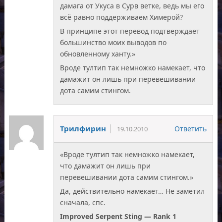
дамага от Укуса в Сурв ветке, ведь мы его
всё равно поддерживаем Химерой?
В принципе этот перевод подтверждает
большинство моих выводов по
обновленному ханту.»
Вроде тултип так немножко намекает, что
дамажит он лишь при перевешивании
дота самим стингом.
Трилфирин
Ответить
19.10.2010
«Вроде тултип так немножко намекает,
что дамажит он лишь при
перевешивании дота самим стингом.»
Да, действительно намекает… Не заметил
сначала, спс.
Improved Serpent Sting — Rank 1