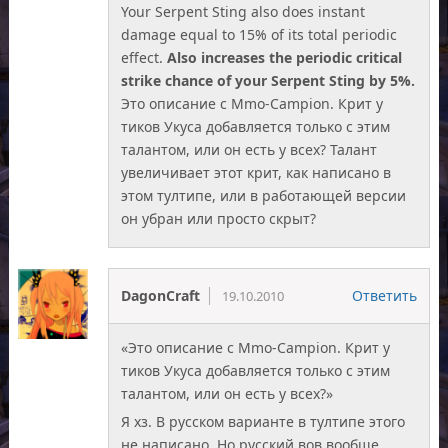
Your Serpent Sting also does instant
damage equal to 15% of its total periodic
effect.
Also increases the periodic critical
strike chance of your Serpent Sting by 5%.
Это описание с Mmo-Campion. Крит у
тиков Укуса добавляется только с этим
талантом, или он есть у всех? Талант
увеличивает этот крит, как написано в
этом тултипе, или в работающей версии
он убран или просто скрыт?
DagonCraft
Ответить
19.10.2010
«Это описание с Mmo-Campion. Крит у
тиков Укуса добавляется только с этим
талантом, или он есть у всех?»
Я хз. В русском варианте в тултипе этого
не написано. Но русский вов вообще