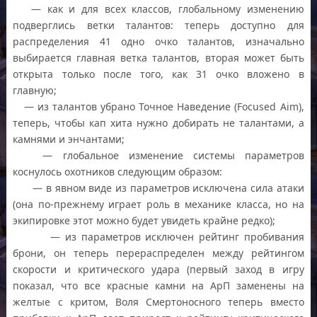
— как и для всех классов, глобальному изменению
подверглись ветки талантов: теперь доступно для
распределения 41 одно очко талантов, изначально
выбирается главная ветка талантов, вторая может быть
открыта только после того, как 31 очко вложено в
главную;
— из талантов убрано Точное Наведение (Focused Aim),
теперь, чтобы кап хита нужно добирать не талантами, а
камнями и энчантами;
— глобальное изменение системы параметров
коснулось охотников следующим образом:
— в явном виде из параметров исключена сила атаки
(она по-прежнему играет роль в механике класса, но на
экипировке этот можно будет увидеть крайне редко);
— из параметров исключен рейтинг пробивания
брони, он теперь перераспределен между рейтингом
скорости и критического удара (первый заход в игру
показал, что все красные камни на АрП заменены на
желтые с критом, Воля Смертоносного теперь вместо