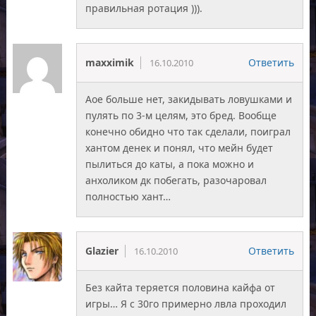
правильная ротация ))).
maxximik
Ответить
16.10.2010
Аое больше нет, закидывать ловушками и
пулять по 3-м целям, это бред. Вообще
конечно обидно что так сделали, поиграл
хантом денек и понял, что мейн будет
пылиться до каты, а пока можно и
анхоликом дк побегать, разочаровал
полностью хант…
Glazier
Ответить
16.10.2010
Без кайта теряется половина кайфа от
игры… Я с 30го примерно лвла проходил