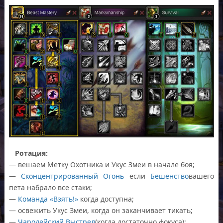
Ротация:
— вешаем Метку Охотника и Укус Змеи в начале боя;
—
Сконцентрированный Огонь
если
Бешенство
вашего
пета набрало все стаки;
—
Команда «Взять!»
когда доступна;
— освежить Укус Змеи, когда он заканчивает тикать;
—
Чародейский Выстрел
(когда достаточно фокуса);