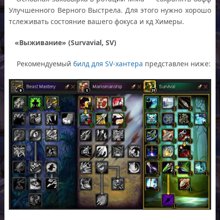
Улучшенного Верного Выстрела. Для этого нужно хорошо
тслеживать состояние вашего фокуса и кд Химеры.
«Выживание» (Survavial, SV)
Рекомендуемый
билд для SV-хантера
представлен ниже: