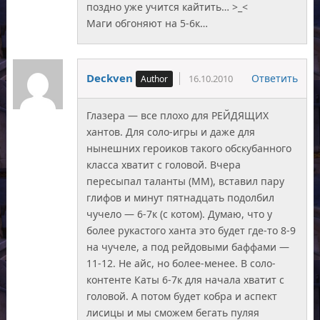
поздно уже учится кайтить… >_<
Маги обгоняют на 5-6к…
Deckven
Ответить
16.10.2010
Глазера — все плохо для РЕЙДЯЩИХ
хантов. Для соло-игры и даже для
нынешних героиков такого обскубанного
класса хватит с головой. Вчера
пересыпал таланты (ММ), вставил пару
глифов и минут пятнадцать подолбил
чучело — 6-7к (с котом). Думаю, что у
более рукастого ханта это будет где-то 8-9
на чучеле, а под рейдовыми баффами —
11-12. Не айс, но более-менее. В соло-
контенте Каты 6-7к для начала хватит с
головой. А потом будет кобра и аспект
лисицы и мы сможем бегать пуляя