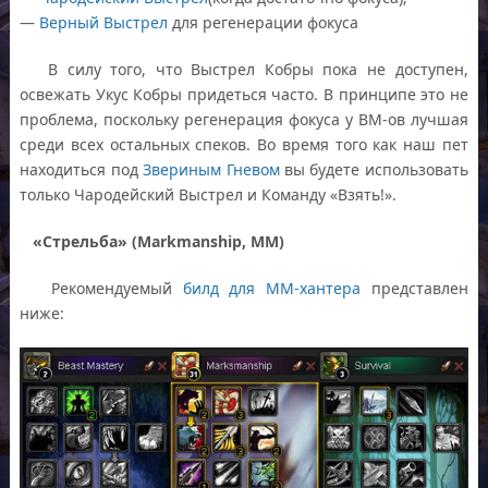
—
Верный Выстрел
для регенерации фокуса
В силу того, что Выстрел Кобры пока не доступен,
освежать Укус Кобры придеться часто. В принципе это не
проблема, поскольку регенерация фокуса у ВМ-ов лучшая
среди всех остальных спеков. Во время того как наш пет
находиться под
Звериным Гневом
вы будете использовать
только Чародейский Выстрел и Команду «Взять!».
«Стрельба» (Markmanship, MM)
Рекомендуемый
билд для МM-хантера
представлен
ниже: