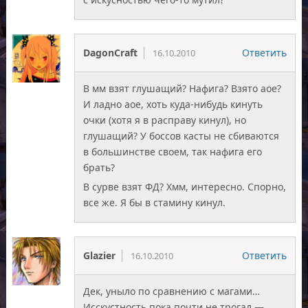
DagonCraft
Ответить
16.10.2010
В мм взят глушащий? Нафига? Взято аое?
И ладно аое, хоть куда-нибудь кинуть
очки (хотя я в расправу кинул), но
глушащий? У боссов касты не сбиваются
в большинстве своем, так нафига его
брать?
В сурве взят ФД? Хмм, интересно. Спорно,
все же. Я бы в стамину кинул.
Glazier
Ответить
16.10.2010
Дек, уныло по сравнению с магами…
Исскустность пока почти не трогал —