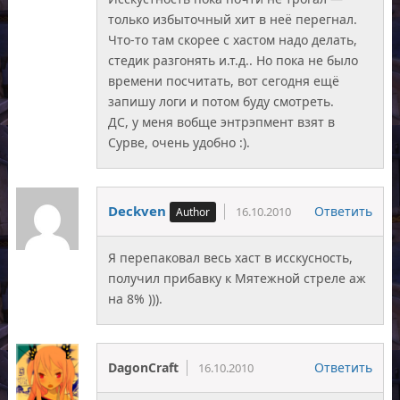
только избыточный хит в неё перегнал.
Что-то там скорее с хастом надо делать,
стедик разгонять и.т.д.. Но пока не было
времени посчитать, вот сегодня ещё
запишу логи и потом буду смотреть.
ДС, у меня вобще энтрэпмент взят в
Сурве, очень удобно :).
Deckven
Ответить
16.10.2010
Я перепаковал весь хаст в исскусность,
получил прибавку к Мятежной стреле аж
на 8% ))).
DagonCraft
Ответить
16.10.2010