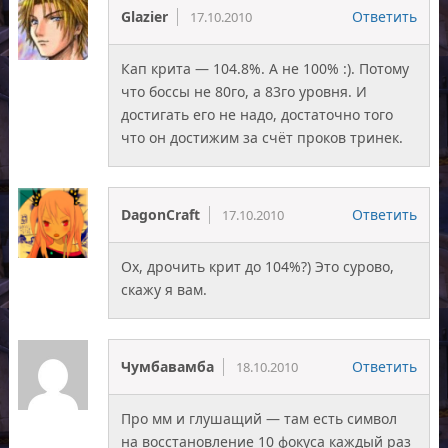
Glazier
Ответить
17.10.2010
Кап крита — 104.8%. А не 100% :). Потому
что боссы не 80го, а 83го уровня. И
достигать его не надо, достаточно того
что он достижим за счёт проков тринек.
DagonCraft
Ответить
17.10.2010
Ох, дрочить крит до 104%?) Это сурово,
скажу я вам.
Чумбавамба
Ответить
18.10.2010
Про мм и глушащий — там есть символ
на восстановление 10 фокуса каждый раз