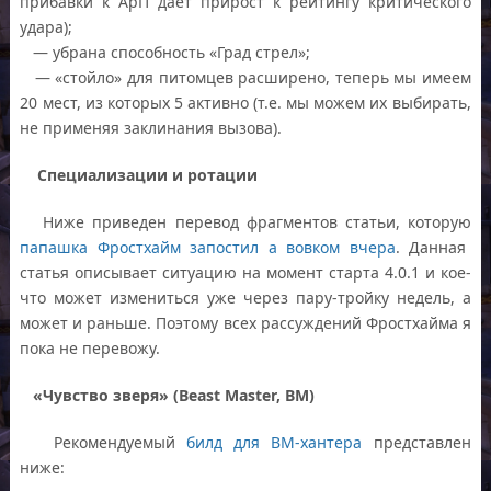
прибавки к АрП дает прирост к рейтингу критического
удара);
— убрана способность «Град стрел»;
— «стойло» для питомцев расширено, теперь мы имеем
20 мест, из которых 5 активно (т.е. мы можем их выбирать,
не применяя заклинания вызова).
Специализации и ротации
Ниже приведен перевод фрагментов статьи, которую
папашка Фростхайм запостил а вовком вчера
. Данная
статья описывает ситуацию на момент старта 4.0.1 и кое-
что может измениться уже через пару-тройку недель, а
может и раньше. Поэтому всех рассуждений Фростхайма я
пока не перевожу.
«Чувство зверя» (Beast Master, BM)
Рекомендуемый
билд для BM-хантера
представлен
ниже: