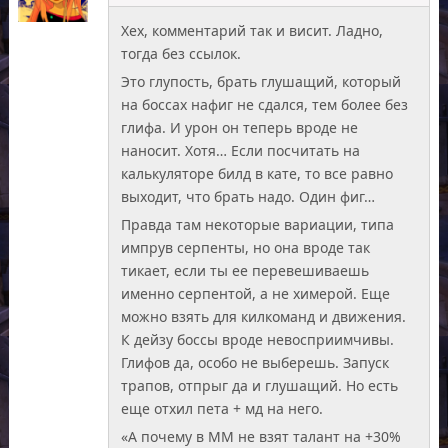
Хех, комментарий так и висит. Ладно,
тогда без ссылок.
Это глупость, брать глушащий, который
на боссах нафиг не сдался, тем более без
глифа. И урон он теперь вроде не
наносит. Хотя… Если посчитать на
калькуляторе билд в кате, то все равно
выходит, что брать надо. Один фиг…
Правда там некоторые вариации, типа
импрув серпенты, но она вроде так
тикает, если ты ее перевешиваешь
именно серпентой, а не химерой. Еще
можно взять для килкоманд и движения.
К дейзу боссы вроде невосприимчивы.
Глифов да, особо не выберешь. Запуск
трапов, отпрыг да и глушащий. Но есть
еще отхил пета + мд на него.
«А почему в ММ не взят талант на +30%