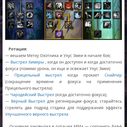
Ротация:
— вешаем Метку Охотника и Укус Змеи в начале боя;
—
Выстрел Химеры
, когда он доступен и когда достаточно
фокуса (помимо урона, он еще и освежает Укус Змеи)
—
Прицельный выстрел
когда прокает
Снайпер
(сокращение времени и фокуса на применение
Прицельного выстрела)
—
Чародейский Выстрел
(когда достаточно фокуса);
—
Верный Выстрел
для регенерации фокуса; старайтесь
стрелять два подряд стэдика для поддержания эффекта
Улучшенного верного выстрела
Основная заковырка в ротации ММа — сохранять бафф