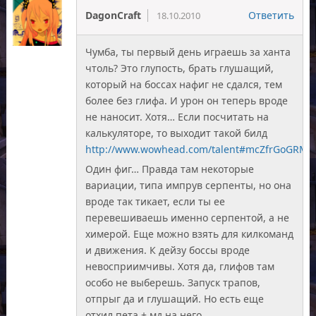
DagonCraft
Ответить
18.10.2010
Чумба, ты первый день играешь за ханта
чтоль? Это глупость, брать глушащий,
который на боссах нафиг не сдался, тем
более без глифа. И урон он теперь вроде
не наносит. Хотя… Если посчитать на
калькуляторе, то выходит такой билд
http://www.wowhead.com/talent#mcZfrGoGRMu
Один фиг… Правда там некоторые
вариации, типа импрув серпенты, но она
вроде так тикает, если ты ее
перевешиваешь именно серпентой, а не
химерой. Еще можно взять для килкоманд
и движения. К дейзу боссы вроде
невосприимчивы. Хотя да, глифов там
особо не выберешь. Запуск трапов,
отпрыг да и глушащий. Но есть еще
отхил пета + мд на него.