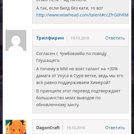
А так, если билд без кати, то вот
http://www.wowhead.com/talent#ccZfrG0hRMu
Трилфирин
Ответить
19.10.2010
Согласен с
Чумбавамба
по поводу
Глушащего.
А почему в ММ не взят талант на +30%
дамага от Укуса в Сурв ветке, ведь мы его
всё равно поддерживаем Химерой?
В принципе этот перевод подтверждает
большинство моих выводов по
обновленному ханту.
DagonCraft
Ответить
19.10.2010