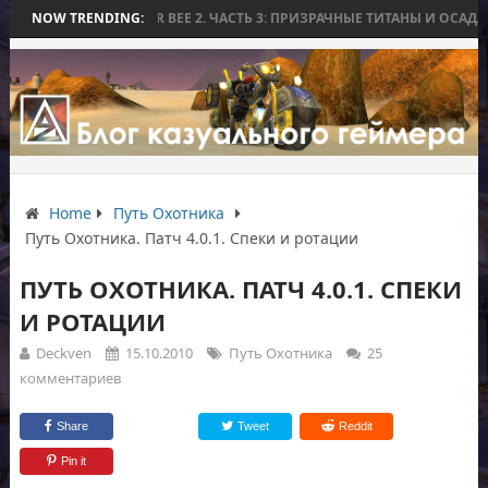
WORLD WAR BEE 2. ЧАСТЬ 3: ПРИЗРАЧНЫЕ ТИТАНЫ И ОСАДА НА ИЗМО
NOW TRENDING:
Home
Путь Охотника
Путь Охотника. Патч 4.0.1. Спеки и ротации
ПУТЬ ОХОТНИКА. ПАТЧ 4.0.1. СПЕКИ
И РОТАЦИИ
Deckven
15.10.2010
Путь Охотника
25
комментариев
Share
Tweet
Reddit
Pin it