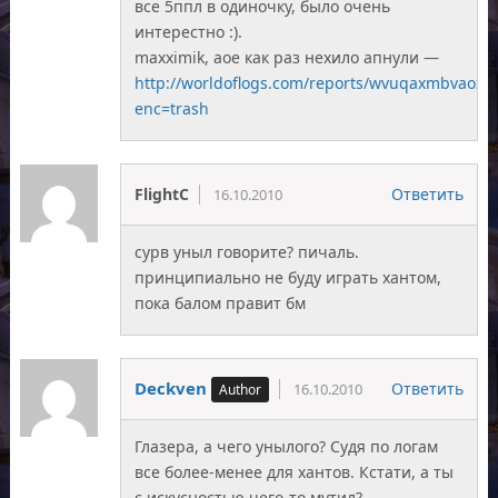
все 5ппл в одиночку, было очень
интерестно :).
maxximik, аое как раз нехило апнули —
http://worldoflogs.com/reports/wvuqaxmbvao
enc=trash
FlightC
Ответить
16.10.2010
сурв уныл говорите? пичаль.
принципиально не буду играть хантом,
пока балом правит бм
Deckven
Ответить
16.10.2010
Глазера, а чего унылого? Судя по логам
все более-менее для хантов. Кстати, а ты
с искусностью чего-то мутил?