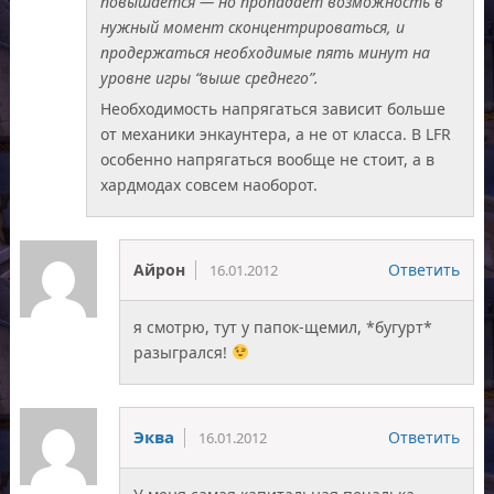
повышается — но пропадает возможность в
нужный момент сконцентрироваться, и
продержаться необходимые пять минут на
уровне игры “выше среднего”.
Необходимость напрягаться зависит больше
от механики энкаунтера, а не от класса. В LFR
особенно напрягаться вообще не стоит, а в
хардмодах совсем наоборот.
Айрон
Ответить
16.01.2012
я смотрю, тут у папок-щемил, *бугурт*
разыгрался!
Эква
Ответить
16.01.2012