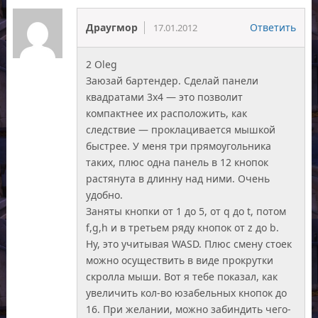
Драугмор
Ответить
17.01.2012
2 Oleg
Заюзай бартендер. Сделай панели
квадратами 3х4 — это позволит
компактнее их расположить, как
следствие — проклацивается мышкой
быстрее. У меня три прямоугольника
таких, плюс одна панель в 12 кнопок
растянута в длинну над ними. Очень
удобно.
Заняты кнопки от 1 до 5, от q до t, потом
f,g,h и в третьем ряду кнопок от z до b.
Ну, это учитывая WASD. Плюс смену стоек
можно осуществить в виде прокрутки
скролла мыши. Вот я тебе показал, как
увеличить кол-во юзабельных кнопок до
16. При желании, можно забиндить чего-