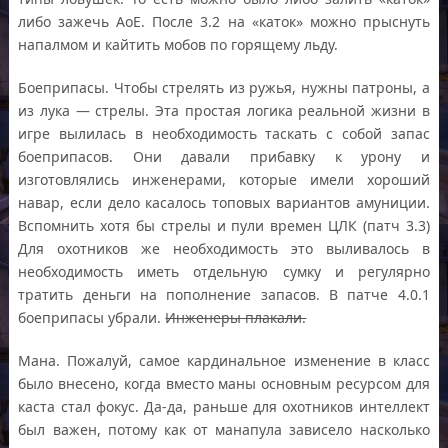
либо зажечь AoE. После 3.2 на «каток» можно прыснуть
напалмом и кайтить мобов по горящему льду.
Боеприпасы. Чтобы стрелять из ружья, нужны патроны, а
из лука — стрелы. Эта простая логика реальной жизни в
игре вылилась в необходимость таскать с собой запас
боеприпасов. Они давали прибавку к урону и
изготовлялись инженерами, которые имели хороший
навар, если дело касалось топовых вариантов амуниции.
Вспомнить хотя бы стрелы и пули времен ЦЛК (патч 3.3)
Для охотников же необходимость это выливалось в
необходимость иметь отдельную сумку и регулярно
тратить деньги на пополнение запасов. В патче 4.0.1
боеприпасы убрали.
Инженеры плакали.
Мана. Пожалуй, самое кардинальное изменение в класс
было внесено, когда вместо маны основным ресурсом для
каста стал фокус. Да-да, раньше для охотников интеллект
был важен, потому как от манапула зависело насколько