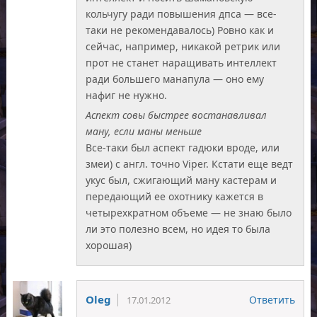
кольчугу ради повышения дпса — все-
таки не рекомендавалось) Ровно как и
сейчас, например, никакой ретрик или
прот не станет наращивать интеллект
ради большего манапула — оно ему
нафиг не нужно.
Аспект совы быстрее востанавливал
ману, если маны меньше
Все-таки был аспект гадюки вроде, или
змеи) с англ. точно Viper. Кстати еще ведт
укус был, сжигающий ману кастерам и
передающий ее охотнику кажется в
четырехкратном объеме — не знаю было
ли это полезно всем, но идея то была
хорошая)
Oleg
Ответить
17.01.2012