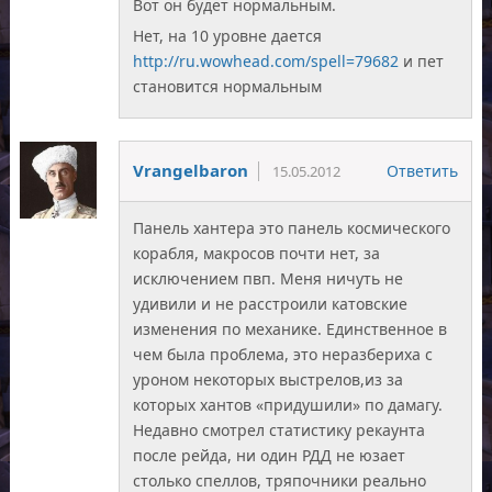
Вот он будет нормальным.
Нет, на 10 уровне дается
http://ru.wowhead.com/spell=79682
и пет
становится нормальным
Vrangelbaron
Ответить
15.05.2012
Панель хантера это панель космического
корабля, макросов почти нет, за
исключением пвп. Меня ничуть не
удивили и не расстроили катовские
изменения по механике. Единственное в
чем была проблема, это неразбериха с
уроном некоторых выстрелов,из за
которых хантов «придушили» по дамагу.
Недавно смотрел статистику рекаунта
после рейда, ни один РДД не юзает
столько спеллов, тряпочники реально