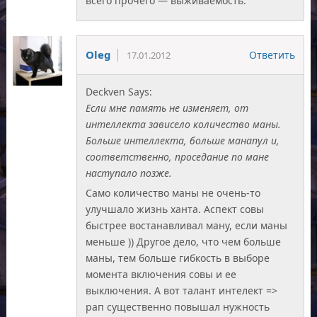
всего прочего — выживаемость.
Oleg
Ответить
17.01.2012
Deckven Says:
Если мне память не изменяет, от
интеллекта зависело количество маны.
Больше интеллекта, больше манапул и,
соответственно, проседание по мане
наступало позже.
Само количество маны не очень-то
улучшало жизнь ханта. Аспект совы
быстрее востанавливал ману, если маны
меньше )) Другое дело, что чем больше
маны, тем больше гибкость в выборе
момента включения совы и ее
выключения. А вот талант интелект =>
рап существенно повышал нужность