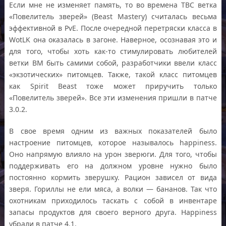
Если мне не изменяет память, то во времена TBC ветка
«Повелитель зверей» (Beast Mastery) считалась весьма
эффективной в PvE. После очередной перетряски класса в
WotLK она оказалась в загоне. Наверное, осознавая это и
для того, чтобы хоть как-то стимулировать любителей
ветки BM быть самими собой, разработчики ввели класс
«экзотических» питомцев. Также, такой класс питомцев
как Spirit Beast тоже может приручить только
«Повелитель зверей». Все эти изменения пришли в патче
3.0.2.
В свое время одним из важных показателей было
настроение питомцев, которое называлось happiness.
Оно напрямую влияло на урон зверюги. Для того, чтобы
поддерживать его на должном уровне нужно было
постоянно кормить зверушку. Рацион зависел от вида
зверя. Гориллы не ели мяса, а волки — бананов. Так что
охотникам приходилось таскать с собой в инвентаре
запасы продуктов для своего верного друга. Happiness
убрали в патче 4.1.