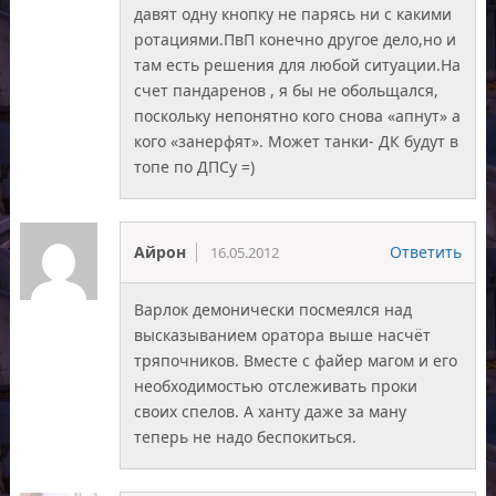
давят одну кнопку не парясь ни с какими
ротациями.ПвП конечно другое дело,но и
там есть решения для любой ситуации.На
счет пандаренов , я бы не обольщался,
поскольку непонятно кого снова «апнут» а
кого «занерфят». Может танки- ДК будут в
топе по ДПСу =)
Айрон
Ответить
16.05.2012
Варлок демонически посмеялся над
высказыванием оратора выше насчёт
тряпочников. Вместе с файер магом и его
необходимостью отслеживать проки
своих спелов. А ханту даже за ману
теперь не надо беспокиться.