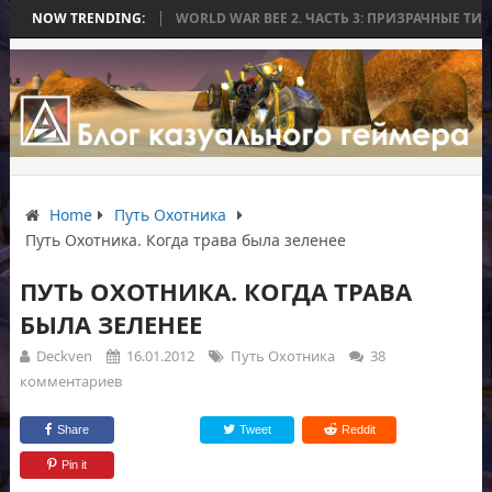
 БЕЗ БИТВЫ
NOW TRENDING:
WORLD WAR BEE 2. ЧАСТЬ 3: ПРИЗРАЧНЫЕ ТИТАНЫ И О
Home
Путь Охотника
Путь Охотника. Когда трава была зеленее
ПУТЬ ОХОТНИКА. КОГДА ТРАВА
БЫЛА ЗЕЛЕНЕЕ
Deckven
16.01.2012
Путь Охотника
38
комментариев
Share
Tweet
Reddit
Pin it