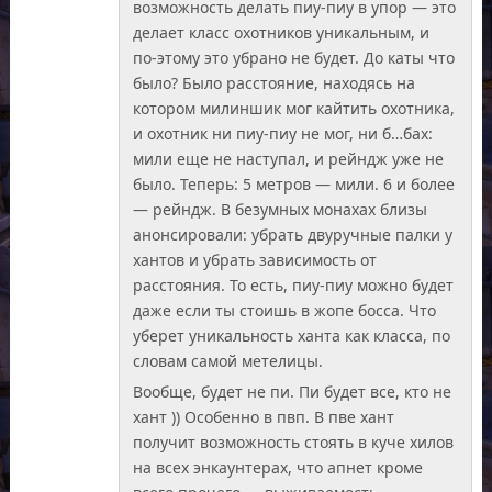
возможность делать пиу-пиу в упор — это
делает класс охотников уникальным, и
по-этому это убрано не будет. До каты что
было? Было расстояние, находясь на
котором милиншик мог кайтить охотника,
и охотник ни пиу-пиу не мог, ни б…бах:
мили еще не наступал, и рейндж уже не
было. Теперь: 5 метров — мили. 6 и более
— рейндж. В безумных монахах близы
анонсировали: убрать двуручные палки у
хантов и убрать зависимость от
расстояния. То есть, пиу-пиу можно будет
даже если ты стоишь в жопе босса. Что
уберет уникальность ханта как класса, по
словам самой метелицы.
Вообще, будет не пи. Пи будет все, кто не
хант )) Особенно в пвп. В пве хант
получит возможность стоять в куче хилов
на всех энкаунтерах, что апнет кроме