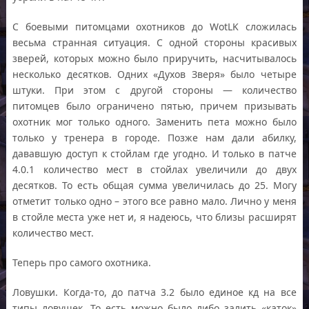
С боевыми питомцами охотников до WotLK сложилась
весьма странная ситуация. С одной стороны красивых
зверей, которых можно было приручить, насчитывалось
несколько десятков. Одних «Духов Зверя» было четыре
штуки. При этом с другой стороны — количество
питомцев было ограничено пятью, причем призывать
охотник мог только одного. Заменить пета можно было
только у тренера в городе. Позже нам дали абилку,
дававшую доступ к стойлам где угодно. И только в патче
4.0.1 количество мест в стойлах увеличили до двух
десятков. То есть общая сумма увеличилась до 25. Могу
отметит только одно – этого все равно мало. Лично у меня
в стойле места уже нет и, я надеюсь, что близы расширят
количество мест.
Теперь про самого охотника.
Ловушки. Когда-то, до патча 3.2 было единое кд на все
типы ловушек. То есть можно было либо залить «каток»