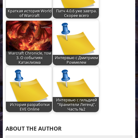
Краткая история World
Патч 4.0.6 уже завтра.
of Warcraft
Скорее всего
Warcraft Chronicle, том
3. О событиях
Интервью с Дмитрием
Катаклизма
Роммелем
Интервью с гильдией
История разработки
“Хранители Легенд”.
EVE Online
Часть №2
ABOUT THE AUTHOR