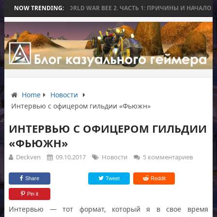
А ЗА ДЕЛЬВ
NOW TRENDING:
WORLD WAR BEE 2. ЧАСТЬ 1: ПРИЧИНЫ И НАЧАЛО
EX
Home
Новости
Интервью с офицером гильдии «Фьюжн»
ИНТЕРВЬЮ С ОФИЦЕРОМ ГИЛЬДИИ
«ФЬЮЖН»
Deckven
09.10.2017
Новости
5 комментариев
Share
Tweet
Reddit
Pin it
Интервью — тот формат, который я в свое время