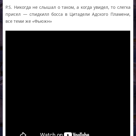
P.S. Никогда не слышал о таком, а когда увидел, то слегка
присел — спидкилл босса в Цитадели Адского Пламени,
все теми же «Фьюжн»