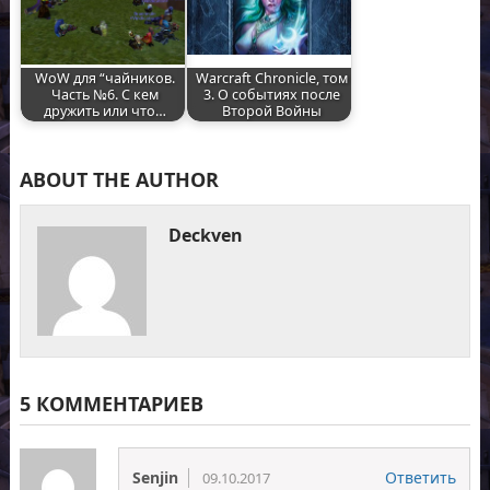
WoW для “чайников.
Warcraft Chronicle, том
Часть №6. C кем
3. О событиях после
дружить или что…
Второй Войны
ABOUT THE AUTHOR
Deckven
5 КОММЕНТАРИЕВ
Senjin
Ответить
09.10.2017