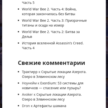
Часть 5
World War Bee 2. Часть 4: Война,
которая закончилась без битвы
World War Bee 2. Часть 3: Призрачные
титаны и осада на измор
World War Bee 2. Часть 2: Битва за
Дельв
История вселенной Assassin’s Creed.
Часть 4
Свежие комментарии
Трактирр
к
Скрытые локации Азерота.
Озеро в Элвиннском лесу
Ноунейм
к
Exordium: 53 системы для
новичков — спасение или пузырь?
Avoker
к
Скрытые локации Азерота.
Озеро в Элвиннском лесу
Dron
к
Артефакты шамана