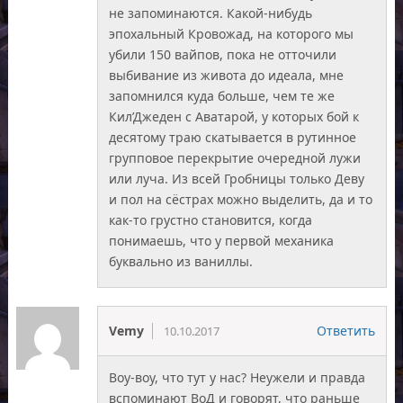
не запоминаются. Какой-нибудь
эпохальный Кровожад, на которого мы
убили 150 вайпов, пока не отточили
выбивание из живота до идеала, мне
запомнился куда больше, чем те же
Кил’Джеден с Аватарой, у которых бой к
десятому траю скатывается в рутинное
групповое перекрытие очередной лужи
или луча. Из всей Гробницы только Деву
и пол на сёстрах можно выделить, да и то
как-то грустно становится, когда
понимаешь, что у первой механика
буквально из ваниллы.
Vemy
Ответить
10.10.2017
Воу-воу, что тут у нас? Неужели и правда
вспоминают ВоД и говорят, что раньше