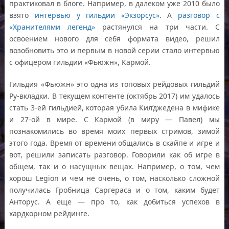
практиковал в блоге. Например, в далеком уже 2010 было
взято
интервью у гильдии «Экзорсус»
. А
разговор с
«Хранителями легенд»
растянулся на три части. С
освоением нового для себя формата видео, решил
возобновить это и первым в новой серии стало интервью
с офицером гильдии «Фьюжн», Кармой.
Гильдия «Фьюжн» это одна из топовых рейдовых гильдий
Ру-вкладки. В текущем контенте (октябрь 2017) им удалось
стать 3-ей гильдией, которая убила Кил’джедена в мифике
и 27-ой в мире. С Кармой (в миру — Павел) мы
познакомились во время моих первых стримов, зимой
этого года. Время от времени общались в скайпе и игре и
вот, решили записать разговор. Говорили как об игре в
общем, так и о насущных вещах. Например, о том, чем
хорош Legion и чем не очень, о том, насколько сложной
получилась Гробница Саргераса и о том, каким будет
Анторус. А еще — про то, как добиться успехов в
хардкорном рейдинге.