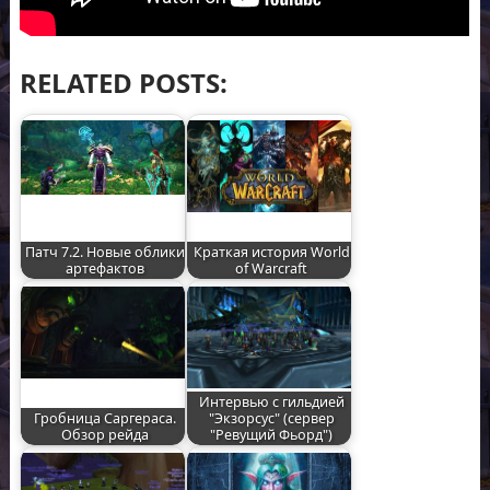
RELATED POSTS:
Патч 7.2. Новые облики
Краткая история World
артефактов
of Warcraft
Интервью с гильдией
Гробница Саргераса.
"Экзорсус" (сервер
Обзор рейда
"Ревущий Фьорд")