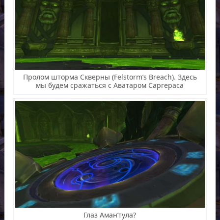
Пролом шторма Скверны (Felstorm’s Breach). Здесь
мы будем сражаться с Аватаром Саргераса
Глаз Аман’тула?