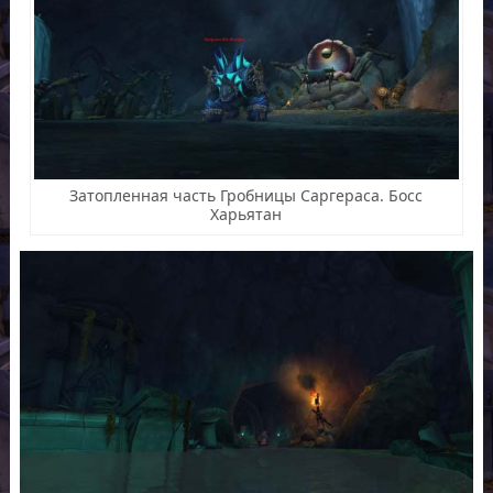
Затопленная часть Гробницы Саргераса. Босс
Харьятан