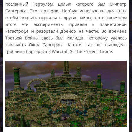
посланный Нер’зулом, целью которого был Скипетр
Саргераса. Этот артефакт Нер’зул использовал для того,
чтобы открыть порталы в другие миры, но в конечном
итоге эти эксперименты привели к планетарной
катастрофе и разорвали Дренор на части. Во времена
Третьей Войны здесь был Иллидан, которому удалось
завладеть Оком Саргераса. Кстати, так вот выглядела
Гробница Саргераса в Warcraft 3: The Frozen Throne.