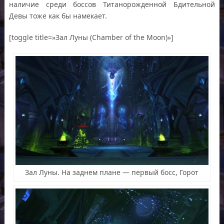
наличие среди боссов Титанорожденной Бдительной
Девы тоже как бы намекает.
[toggle title=»Зал Луны (Chamber of the Moon)»]
Зал Луны. На заднем плане — первый босс, Горот