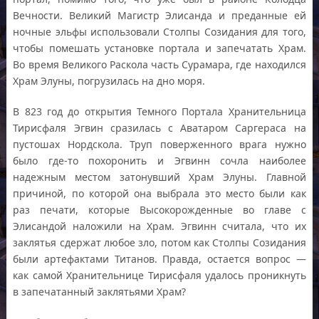
Вечности. Великий Магистр Элисанда и преданные ей
ночные эльфы использовали Столпы Созидания для того,
чтобы помешать установке портала и запечатать Храм.
Во время Великого Раскола часть Сурамара, где находился
Храм Элуны, погрузилась на дно моря.
В 823 год до открытия Темного Портала Хранительница
Тирисфаля Эгвин сразилась с Аватаром Саргераса на
пустошах Нордскола. Труп поверженного врага нужно
было где-то похоронить и Эгвинн сочла наиболее
надежным местом затонувший Храм Элуны. Главной
причиной, по которой она выбрала это место были как
раз печати, которые Высокорожденные во главе с
Элисандой наложили на Храм. Эгвинн считала, что их
заклятья сдержат любое зло, потом как Столпы Созидания
были артефактами Титанов. Правда, остается вопрос —
как самой Хранительнице Тирисфаля удалось проникнуть
в запечатанный заклятьями Храм?