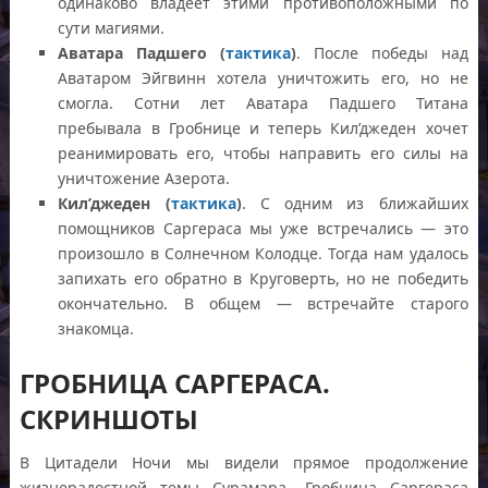
одинаково владеет этими противоположными по
сути магиями.
Аватара Падшего
(
тактика
)
. После победы над
Аватаром Эйгвинн хотела уничтожить его, но не
смогла. Сотни лет Аватара Падшего Титана
пребывала в Гробнице и теперь Кил’джеден хочет
реанимировать его, чтобы направить его силы на
уничтожение Азерота.
Кил’джеден (
тактика
)
. С одним из ближайших
помощников Саргераса мы уже встречались — это
произошло в Солнечном Колодце. Тогда нам удалось
запихать его обратно в Круговерть, но не победить
окончательно. В общем — встречайте старого
знакомца.
ГРОБНИЦА САРГЕРАСА.
СКРИНШОТЫ
В Цитадели Ночи мы видели прямое продолжение
жизнерадостной темы Сурамара. Гробница Саргераса