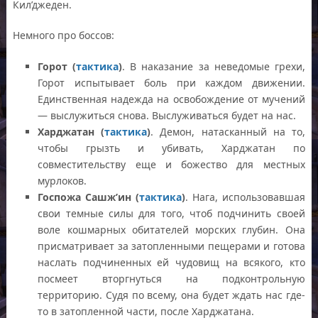
Кил’джеден.
Немного про боссов:
Горот (
тактика
)
. В наказание за неведомые грехи,
Горот испытывает боль при каждом движении.
Единственная надежда на освобождение от мучений
— выслужиться снова. Выслуживаться будет на нас.
Харджатан (
тактика
)
. Демон, натасканный на то,
чтобы грызть и убивать, Харджатан по
совместительству еще и божество для местных
мурлоков.
Госпожа Сашж’ин (
тактика
)
. Нага, использовавшая
свои темные силы для того, чтоб подчинить своей
воле кошмарных обитателей морских глубин. Она
присматривает за затопленными пещерами и готова
наслать подчиненных ей чудовищ на всякого, кто
посмеет вторгнуться на подконтрольную
территорию. Судя по всему, она будет ждать нас где-
то в затопленной части, после Харджатана.