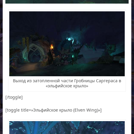
Выход из затопленной части Гробницы Саргераса в
«эльфийское крыло»
[/toggle]
[toggle title=»Эльфийское крыло (Elven Wing)»]