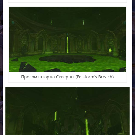
Пролом шторма Скверны (Felstorm’s Breach)