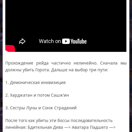
Прохождение рейда частично нелинейно. Сначала мы
должны убить Горота. Дальше на выбор три пути:
1. Демоническая инквизиция
2. Харджатан и потом Сашж’ин
3. Сестры Луны и Сонж Страданий
После того как убиты эти боссы последовательность
линейная: Бдительная Дева —> Аватара Падшего —>