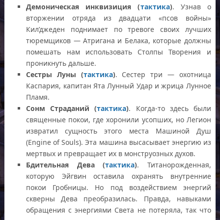
Демоническая инквизиция (
тактика
)
. Узнав о
вторжении отряда из двадцати «псов войны»
Кил’джеден поднимает по тревоге своих лучших
тюремщиков — Атригана и Белака, которые должны
помешать нам использовать Столпы Творения и
проникнуть дальше.
Сестры Луны (
тактика
)
. Сестер три — охотница
Каспария, капитан Ята Лунный Удар и жрица Лунное
Пламя.
Сонм Страданий (
тактика
)
. Когда-то здесь были
священные покои, где хоронили усопших, но Легион
извратил сущность этого места Машиной Душ
(Engine of Souls). Эта машина высасывает энергию из
мертвых и превращает их в монструозных духов.
Бдительная Дева (
тактика
)
. Титанорожденная,
которую Эйгвин оставила охранять внутренние
покои Гробницы. Но под воздействием энергий
скверны Дева преобразилась. Правда, навыками
обращения с энергиями Света не потеряла, так что