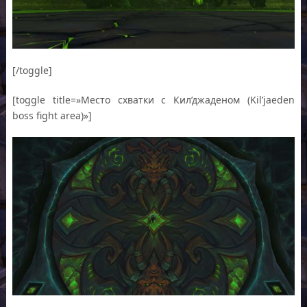
[/toggle]
[toggle title=»Место схватки с Кил’джаденом (Kil’jaeden
boss fight area)»]