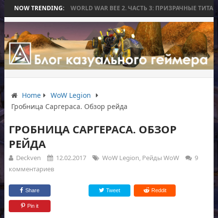
WORLD WAR BEE 2. ЧАСТЬ 3: ПРИЗРАЧНЫЕ ТИТАНЫ И ОСАДА НА ИЗМО
NOW TRENDING:
Home
WoW Legion
Гробница Саргераса. Обзор рейда
ГРОБНИЦА САРГЕРАСА. ОБЗОР
РЕЙДА
Deckven
12.02.2017
WoW Legion
,
Рейды WoW
9
комментариев
Share
Tweet
Reddit
Pin it