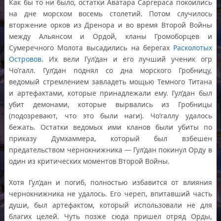
Как бы то ни было, остатки Аватара Саргераса покоились
на дне морском восемь столетий. Потом случилось
вторжение орков из Дренора и во время Второй Войны
между Альянсом и Ордой, кланы Громоборцев и
Сумеречного Молота высадились на берегах
Расколотых
Островов
. Их вели Гул’дан и его лучший ученик огр
Чо’галл. Гул’дан поднял со дна морского Гробницу,
ведомый стремлением завладеть мощью Темного Титана
и артефактами, которые принадлежали ему. Гул’дан был
убит демонами, которые вырвались из Гробницы
(подозревают, что это были наги). Чо’галлу удалось
бежать. Остатки ведомых ими кланов были убиты по
приказу Думхаммера, который был взбешен
предательством чернокнижника — Гул’дан покинул Орду в
один из критических моментов Второй Войны.
Хотя Гул’дан и погиб, полностью избавится от влияния
чернокнижника не удалось. Его череп, впитавший часть
души, был артефактом, который использовали не для
благих целей. Чуть позже сюда пришел отряд Орды,