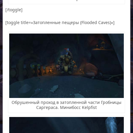
[/toggle]
[toggle title=»Затопленные пещеры (Flooded Caves)»]
Обрушенный проход в затопленной части Гробницы
Саргераса. Минибосс Kelpfist