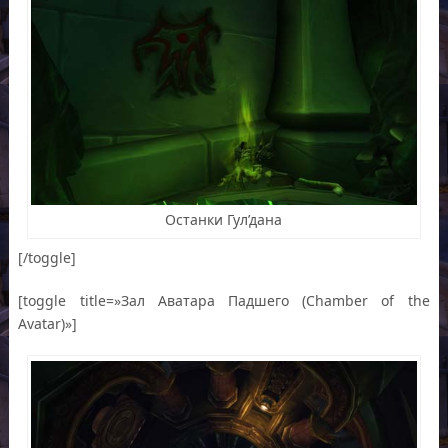
Останки Гул’дана
[/toggle]
[toggle title=»Зал Аватара Падшего (Chamber of the
Avatar)»]