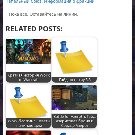
Пепельный Союз. Информация о фракции
Пока все. Оставайтесь на линии.
RELATED POSTS:
Краткая история World
of Warcraft
Гайд по патчу 3.3
Battle for Azeroth. Гайд:
WoW-блоггинг. Советы
азеритовая броня и
начинающим
Сердце Азерот