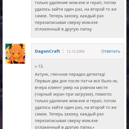
только удаление wow.exe и repair, потом
удалось зайти один раз, на второй то же
самое. Теперь захожу, каждый раз
перезаписывая сверху wow.exe
отложенный в другую папку.
DagonCraft
Ответить
12.12.2009
» 13.
Ахтунк, глючное перадко детектед!
Первые два дня после патча всё было ок,
вчера клиент умер на ровном месте
(чорный экран при загрузке), помогло
только удаление wow.exe и repair, потом
удалось зайти один раз, на второй то же
самое. Теперь захожу, каждый раз
перезаписывая сверху wow.exe
отложенный в другую папку.»