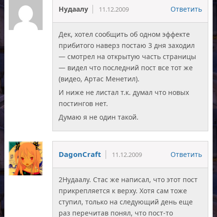
Нудаалу
Ответить
11.12.2009
Дек, хотел сообщить об одном эффекте
прибитого наверз постаю 3 дня заходил
— смотрел на открытую часть страницы
— видел что последний пост все тот же
(видео, Артас Менетил).
И ниже не листал т.к. думал что новых
постингов нет.
Думаю я не один такой.
DagonCraft
Ответить
11.12.2009
2Нудаалу. Стас же написал, что этот пост
прикрепляется к верху. Хотя сам тоже
ступил, только на следующий день еще
раз перечитав понял, что пост-то