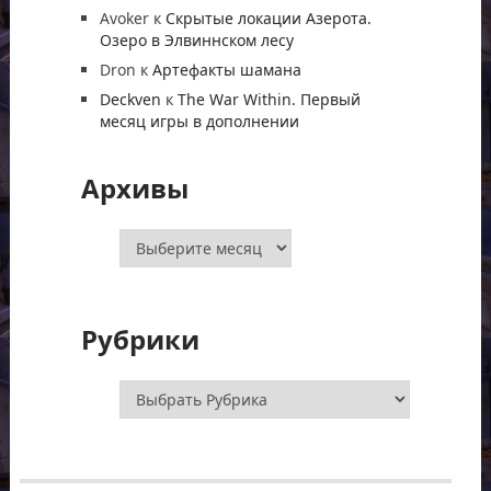
Avoker
к
Скрытые локации Азерота.
Озеро в Элвиннском лесу
Dron
к
Артефакты шамана
Deckven
к
The War Within. Первый
месяц игры в дополнении
Архивы
Архивы
Рубрики
Рубрики