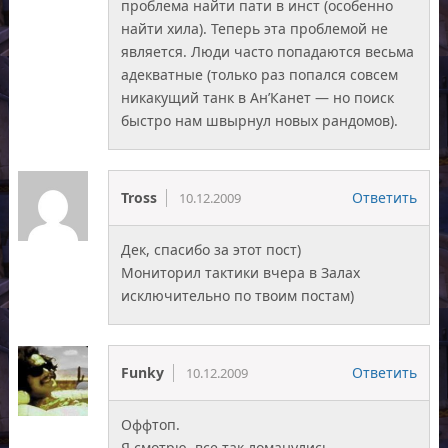
проблема найти пати в инст (особенно
найти хила). Теперь эта проблемой не
является. Люди часто попадаются весьма
адекватные (только раз попался совсем
никакущий танк в Ан’Канет — но поиск
быстро нам швырнул новых рандомов).
Tross
Ответить
10.12.2009
Дек, спасибо за этот пост)
Мониторил тактики вчера в Залах
исключительно по твоим постам)
Funky
Ответить
10.12.2009
Оффтоп.
Я смотрю, все так ломанулись