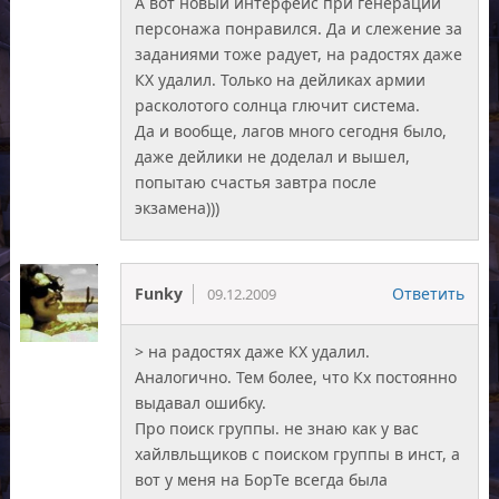
А вот новый интерфейс при генерации
персонажа понравился. Да и слежение за
заданиями тоже радует, на радостях даже
КХ удалил. Только на дейликах армии
расколотого солнца глючит система.
Да и вообще, лагов много сегодня было,
даже дейлики не доделал и вышел,
попытаю счастья завтра после
экзамена)))
Funky
Ответить
09.12.2009
> на радостях даже КХ удалил.
Аналогично. Тем более, что Кх постоянно
выдавал ошибку.
Про поиск группы. не знаю как у вас
хайлвльщиков с поиском группы в инст, а
вот у меня на БорТе всегда была