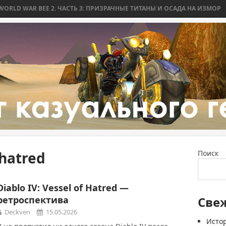
 WAR BEE 2. ЧАСТЬ 3: ПРИЗРАЧНЫЕ ТИТАНЫ И ОСАДА НА ИЗМОР
WOR
-hatred
Поиск
Diablo IV: Vessel of Hatred —
ретроспектива
Све
Deckven
15.05.2026
Истор