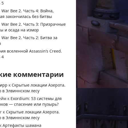
 5
 War Bee 2. Часть 4: Война,
ая закончилась без битвы
 War Bee 2. Часть 3: Призрачные
ы и осада на измор
 War Bee 2. Часть 2: Битва за
в
ия вселенной Assassin’s Creed.
 4
жие комментарии
тирр
к
Скрытые локации Азерота.
 в Элвиннском лесу
ейм
к
Exordium: 53 системы для
чков — спасение или пузырь?
r
к
Скрытые локации Азерота.
 в Элвиннском лесу
к
Артефакты шамана