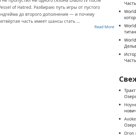
Я не пропустил ни одного сезона Diablo IV после
Часть
Vessel of Hatred. Разбираю путь игры от пустого
World
эндгейма до второго дополнения — и почему
котор
четвёртая часть имеет шансы стать …
World
Read More
титан
World
Дель
Истор
Часть
Све
Трак
Озеро
Ноун
нови
Avoke
Озеро
Dron