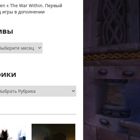
ven
к
The War Within. Первый
ц игры в дополнении
ивы
хивы
рики
брики