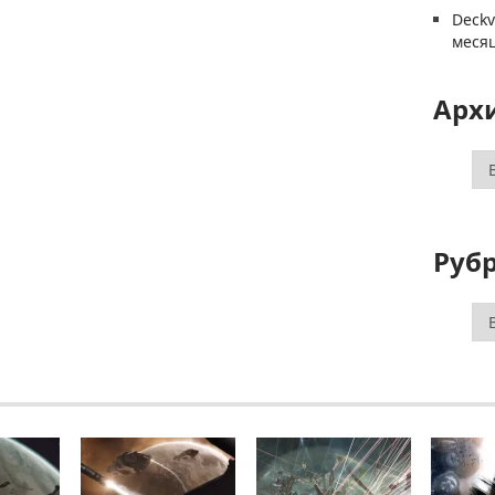
Deck
меся
Арх
Ар
Руб
Ру