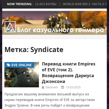
, КОТОРАЯ ЗАКОНЧИЛАСЬ БЕЗ БИТВЫ
NOW TRENDING:
WORLD WAR BEE 2. ЧАСТЬ 3: П
Метка:
Syndicate
Перевод книги Empires
EVE ONLINE
of EVE (том 2).
Возвращение Дариуса
Джонсона
Deckven
13.03.2025
Предлагаю вашему вниманию восьмой выпуск из
серии переводов книги Empires of EVE за авторством
Эндрю Гроена. В нем речь пойдет о возвращении