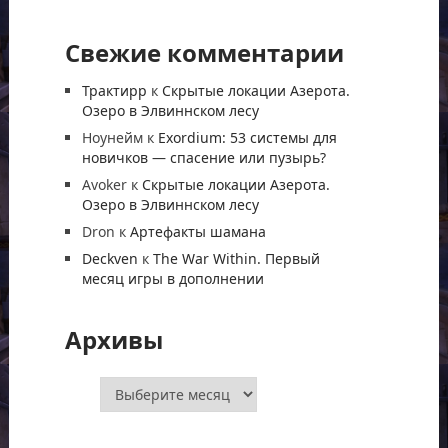
Свежие комментарии
Трактирр
к
Скрытые локации Азерота.
Озеро в Элвиннском лесу
Ноунейм
к
Exordium: 53 системы для
новичков — спасение или пузырь?
Avoker
к
Скрытые локации Азерота.
Озеро в Элвиннском лесу
Dron
к
Артефакты шамана
Deckven
к
The War Within. Первый
месяц игры в дополнении
Архивы
Архивы