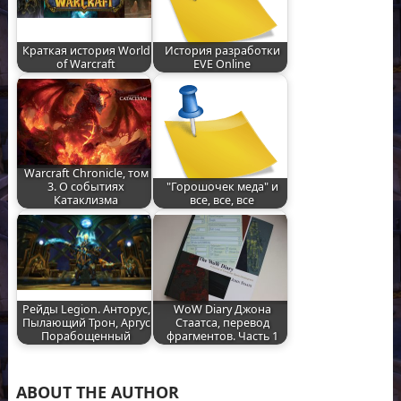
Краткая история World
История разработки
of Warcraft
EVE Online
Warcraft Chronicle, том
3. О событиях
"Горошочек меда" и
Катаклизма
все, все, все
Рейды Legion. Анторус,
WoW Diary Джона
Пылающий Трон, Аргус
Стаатса, перевод
Порабощенный
фрагментов. Часть 1
ABOUT THE AUTHOR