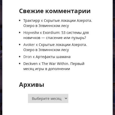
Свежие комментарии
Трактирр
к
Скрытые локации Азерота.
Озеро в Элвиннском лесу
Ноунейм
к
Exordium: 53 системы для
новичков — спасение или пузырь?
Avoker
к
Скрытые локации Азерота.
Озеро в Элвиннском лесу
Dron
к
Артефакты шамана
Deckven
к
The War Within. Первый
месяц игры в дополнении
Архивы
Архивы