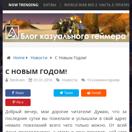
 ЗАКОНЧИЛАСЬ БЕЗ БИТВЫ
NOW TRENDING:
WORLD WAR BEE 2. ЧАСТЬ 3: ПРИЗРАЧНЫ
Home
Новости
С Новым Годом!
С НОВЫМ ГОДОМ!
Deckven
01.01.2016
Новости
10 комментариев
Share
Tweet
Reddit
Pin it
Добрый вечер, мои дорогие читатели! Думаю, что за
последние сутки вы пожелали и услышали в свой адрес
немало пожеланий всего чего только можно. От всей
души присоединяюсь к этому и хочу пожелать кой-чего