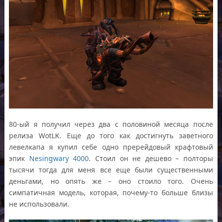
80-ый я получил через два с половиной месяца после
релиза WotLK. Еще до того как достигнуть заветного
левелкапа я купил себе одно пререйдовый крафтовый
эпик
Nesingwary 4000
. Стоил он не дешево – полторы
тысячи тогда для меня все еще были существенными
деньгами, но опять же – оно стоило того. Очень
симпатичная модель, которая, почему-то больше близы
не использовали.