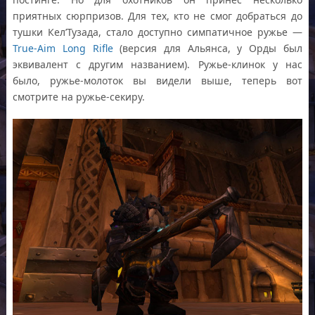
приятных сюрпризов. Для тех, кто не смог добраться до
тушки Кел’Тузада, стало доступно симпатичное ружье —
True-Aim Long Rifle
(версия для Альянса, у Орды был
эквивалент с другим названием). Ружье-клинок у нас
было, ружье-молоток вы видели выше, теперь вот
смотрите на ружье-секиру.