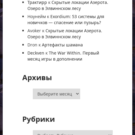
Трактирр
к
Скрытые локации Азерота.
Озеро в Элвиннском лесу
Ноунейм
к
Exordium: 53 системы для
новичков — спасение или пузырь?
Avoker
к
Скрытые локации Азерота.
Озеро в Элвиннском лесу
Dron
к
Артефакты шамана
Deckven
к
The War Within. Первый
месяц игры в дополнении
Архивы
Архивы
Рубрики
Рубрики