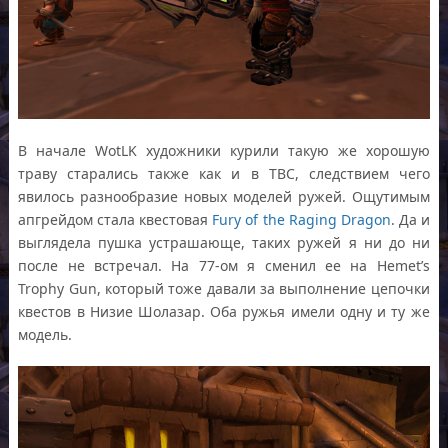
В начале WotLK художники курили такую же хорошую
траву старались также как и в TBC, следствием чего
явилось разнообразие новых моделей ружей. Ощутимым
апгрейдом стала квестовая
Fury of the Raging Dragon
. Да и
выглядела пушка устрашающе, таких ружей я ни до ни
после не встречал. На 77-ом я сменил ее на Hemet’s
Trophy Gun, который тоже давали за выполнение цепочки
квестов в Низие Шолазар. Оба ружья имели одну и ту же
модель.