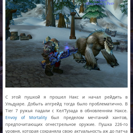
С этой пушкой я прошел Накс и начал рейдить в
Ульдуаре. Добыть апгрейд тогда было проблематично. В
Tier 7 ружья падали с Кел’Тузада в обновленням Наксе.
Envoy of Mortality
был пределом мечтаний хантов,
предпочитающих огнестрельное оружие. Пушка 226-го
уровня, которая сохраняла свою актуальность аж до патча