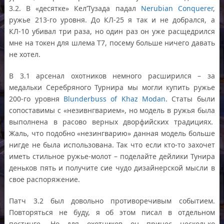
3.2. В «десятке» Кел’Тузада падал
Nerubian Conquerer
,
ружье 213-го уровня. До КЛ-25 я так и не добрался, а
КЛ-10 убивал три раза, но один раз он уже расщедрился
мне на токен для шлема T7, посему больше ничего давать
не хотел.
В 3.1 арсенал охотников немного расширился – за
медальки Серебряного Турнира мы могли купить ружье
200-го уровня
Blunderbuss of Khaz Modan
. Статы были
сопоставимы с «незивнгварием», но модель в ружья была
выполнена в расово верных дворфийских традициях.
Жаль, что подобно «незингварию» данная модель больше
нигде не была использована. Так что если кто-то захочет
иметь стильное ружье-молот – поделайте дейлики Тунира
деньков пять и получите сие чудо дизайнерской мысли в
свое распоряжение.
Патч 3.2 был довольно противоречивым событием.
Повторяться не буду, я об этом писал в отдельном
постинге. Но для охотников он принес несколько