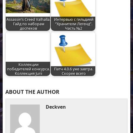
Assassin’s Creed Valhalla.
Интервью с гильдией
Гайд по наборам
“Хранители Легенд”.
доспехов
Часть №2
Коллекции
победителей конкурса.
Патч 4.0.6 уже завтра.
Коллекция Jurii
Скорее всего
ABOUT THE AUTHOR
Deckven