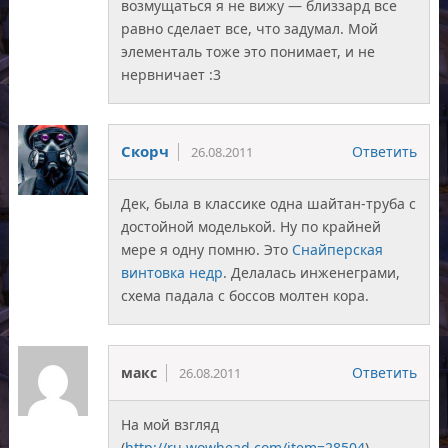
возмущаться я не вижу — близзард все
равно сделает все, что задумал. Мой
элементаль тоже это понимает, и не
нервничает :3
Скорч
Ответить
26.08.2011
Дек, была в классике одна шайтан-труба с
достойной моделькой. Ну по крайней
мере я одну помню. Это
Снайперская
винтовка недр
. Делалась инженеграми,
схема падала с боссов молтен кора.
макс
Ответить
26.08.2011
На мой взгляд
(
http://ru.wowhead.com/item=28504
)