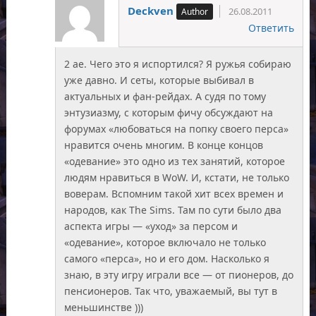
Deckven
26.08.2011
Ответить
2 ae. Чего это я испортился? Я ружья собираю
уже давно. И сеты, которые выбивал в
актуальных и фан-рейдах. А судя по тому
энтузиазму, с которым фичу обсуждают на
форумах «любоваться на попку своего перса»
нравится очень многим. В конце концов
«одевание» это одно из тех занятий, которое
людям нравиться в WoW. И, кстати, не только
воверам. Вспомним такой хит всех времен и
народов, как The Sims. Там по сути было два
аспекта игры — «уход» за персом и
«одевание», которое включало не только
самого «перса», но и его дом. Насколько я
знаю, в эту игру играли все — от пионеров, до
пенсионеров. Так что, уважаемый, вы тут в
меньшинстве )))