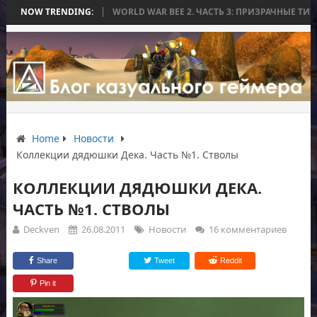
 БИТВЫ
NOW TRENDING:
WORLD WAR BEE 2. ЧАСТЬ 3: ПРИЗРАЧНЫЕ ТИТАНЫ И ОСАДА
Home
Новости
Коллекции дядюшки Дека. Часть №1. Стволы
КОЛЛЕКЦИИ ДЯДЮШКИ ДЕКА.
ЧАСТЬ №1. СТВОЛЫ
Deckven
26.08.2011
Новости
16 комментариев
Share
Tweet
Reddit
Pin it