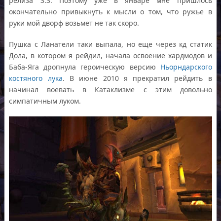
релиза 3.3. Поэтому уже в январе мне пришлось
окончательно привыкнуть к мысли о том, что ружье в
руки мой дворф возьмет не так скоро.
Пушка с Ланатели таки выпала, но еще через кд статик
Дола, в котором я рейдил, начала освоение хардмодов и
Баба-Яга дропнула героическую версию
Ньорндарского
костяного лука
. В июне 2010 я прекратил рейдить в
начинал воевать в Катаклизме с этим довольно
симпатичным луком.