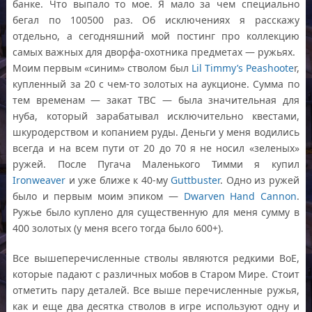
банке. Что выпало то мое. Я мало за чем специально
бегал по 100500 раз. Об исключениях я расскажу
отдельно, а сегодняшний мой постинг про коллекцию
самых важных для дворфа-охотника предметах — ружьях.
Моим первым «синим» стволом был
Lil Timmy’s Peashoote
r,
купленный за 20 с чем-то золотых на аукционе. Сумма по
тем временам — закат ТВС — была значительная для
нуба, который зарабатывал исключительно квестами,
шкуродерством и копанием руды. Деньги у меня водились
всегда и на всем пути от 20 до 70 я не носил «зеленых»
ружей. После Пугача Маленького Тимми я купил
Ironweaver
и уже ближе к 40-му
Guttbuster
. Одно из ружей
было и первым моим эпиком —
Dwarven Hand Cannon
.
Ружье было куплено для существенную для меня сумму в
400 золотых (у меня всего тогда было 600+).
Все вышеперечисленные стволы являются редкими BoE,
которые падают с различных мобов в Старом Мире. Стоит
отметить пару деталей. Все выше перечисленные ружья,
как и еще два десятка стволов в игре используют одну и