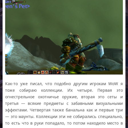
Как-то уже писал, что подобно другим игрокам WoW я
тоже собираю коллекции. Их четыре. Первая это
огнестрельное охотничье оружие, вторая это сеты и
третья — всякие предметы с забавными визуальными
эффектами. Четвертая также банальна как и первые три
— это маунты. Коллекции эти не собирались специально,
то есть что в руки попадало, то потом находило место в