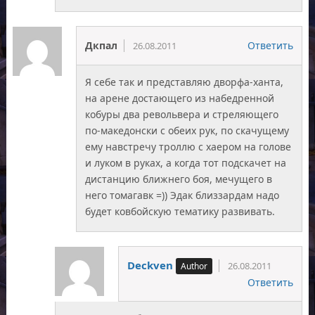
Дкпал
Ответить
26.08.2011
Я себе так и представляю дворфа-ханта,
на арене достающего из набедренной
кобуры два револьвера и стреляющего
по-македонски с обеих рук, по скачущему
ему навстречу троллю с хаером на голове
и луком в руках, а когда тот подскачет на
дистанцию ближнего боя, мечущего в
него томагавк =)) Эдак близзардам надо
будет ковбойскую тематику развивать.
Deckven
26.08.2011
Ответить