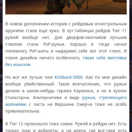
В новом дополнении история с рейдовым огнестрельным
оружием стала еще хуже. В лут-таблицах рейдов Tier 11
ружей вообще нет. Для дворфов-охотников лучшим
стволом стали PvP-ружья. Хорошо я тогда начал
понемногу PvP-шить и нафармил себе вот этот ствол. В
плане дизайна ничего особенного,
такая себе винтовка
без изысков
.
Но все же лучше чем
Kickback-5000
. Как по мне дизайн
вообще убийственный. Такое впечатление, что ружье
делали в каком-нибудь гараже Караноса, а не в кузнях
Стальгорна. Альтернатива в виде
ружья, стреляющего
молниями
с ласта на Вершине Смерча тоже не особо
привлекательна.
В Tier 12 произошло тоже самое. Ружей в рейдах нет. Есть
только луки и арбалеты, а на арену, где все-таки есть