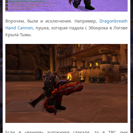
Впрочем, были и исключения. Например,
Dragonbreath
Hand Cannon
, пушка, которая падала c Эбонрока в Логове
Крыла Тьмы.
Если в «ваниле» художники слакали, то в TBC они