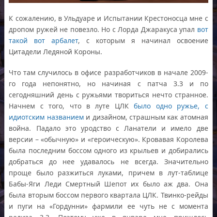
К сожалению, в Ульдуаре и Испытании Крестоносца мне с
дропом ружей не повезло. Но с Лорда Джаракуса упал
вот
такой вот арбалет
, с которым я начинал освоение
Цитадели Ледяной Короны.
Что там случилось в офисе разработчиков в начале 2009-
го года непонятно, но начиная с патча 3.3 и по
сегодняшний день с ружьями твориться нечто странное.
Начнем с того, что в луте ЦЛК
было одно ружье, с
идиотским названием
и дизайном, страшным как атомная
война. Падало это уродство с Ланатели и имело две
версии – «обычную» и «героическую». Кровавая Королева
была последним боссом одного из крыльев и добирались
добраться до нее удавалось не всегда. Значительно
проще было разжиться луками, причем в лут-таблице
Бабы-Яги Леди Смертный Шепот их было аж два. Она
была вторым боссом первого квартала ЦЛК. Твинко-рейды
и пуги на «Гордунни» фармили ее чуть не с момента