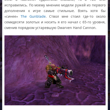
исправились. По моему мнению модели ружей из первого
дополнения к игре самые стильные. Взять хотя бы
«синее»
The Gunblade
. Ствол мне стоил где-то около
семидесяти золотых и носить я его начал с 65-го уровня,
сменив порядком устаревшую Dwarven Hand Cannon.