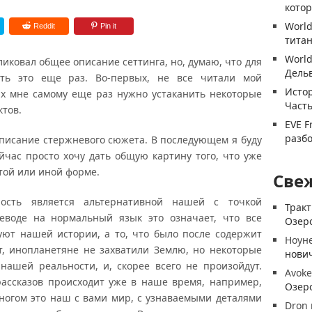
котор
World
Reddit
Pin it
титан
World
ликовал общее описание сеттинга, но, думаю, что для
Дель
ть это еще раз. Во-первых, не все читали мой
Истор
ых мне самому еще раз нужно устаканить некоторые
Часть
тов.
EVE F
разб
писание стержневого сюжета. В последующем я буду
ейчас просто хочу дать общую картину того, что уже
 той или иной форме.
Све
ность является альтернативной нашей с точкой
Трак
реводе на нормальный язык это означает, что все
Озеро
вуют нашей истории, а то, что было после содержит
Ноун
, инопланетяне не захватили Землю, но некоторые
нови
нашей реальности, и, скорее всего не произойдут.
Avoke
рассказов происходит уже в наше время, например,
Озеро
 многом это наш с вами мир, с узнаваемыми деталями
Dron