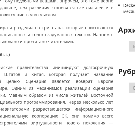
и тому подобными вещами. Впрочем, это тоже верно
Deck
дальше, тем различия становятся все сильнее и в
меся
новится чистым вымыслом.
ира я разделил на три этапа, которые описываются
Арх
написанных и только задуманных текстов. Начнем с
бликовано и прочитано читателями.
Ар
г.г.)
ейские правительства инициируют долгосрочную
Руб
 Штатов и Китая, которая получает название
ой целью Сценария является возврат Европе
Ру
ире. Одним из механизмов реализации сценария
оки, главным образом из числа жителей Восточной
оциального программирования. Через несколько лет
 навигаторами разрастающегося информационного
снациональную корпорацию GK, они помимо всего
 строителями виртуальности нового поколения —