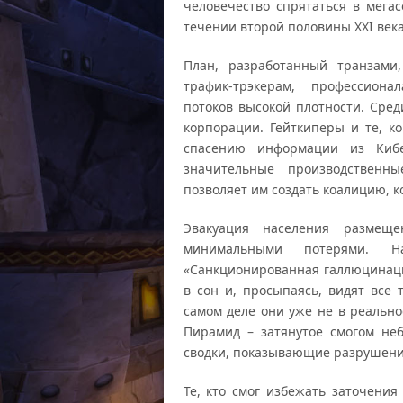
человечество спрятаться в мега
течении второй половины XXI века
План, разработанный транзами
трафик-трэкерам, профессион
потоков высокой плотности. Сред
корпорации. Гейткиперы и те, к
спасению информации из Кибе
значительные производственн
позволяет им создать коалицию, к
Эвакуация населения размещ
минимальными потерями. Н
«Санкционированная галлюцинац
в сон и, просыпаясь, видят все
самом деле они уже не в реально
Пирамид – затянутое смогом не
сводки, показывающие разрушения
Те, кто смог избежать заточени