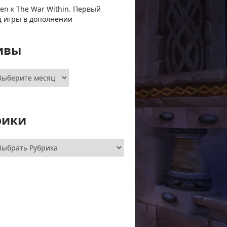
ven
к
The War Within. Первый
ц игры в дополнении
ивы
хивы
рики
брики