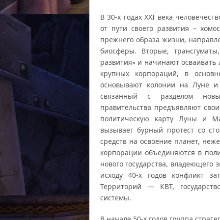
В 30-х годах XXI века человечес
от пути своего развития – хом
прежнего образа жизни, направл
биосферы. Вторые, трансгуматы
развития» и начинают осваивать 
крупных корпораций, в основн
основывают колонии на Луне и 
связанный с разделом новых
правительства предъявляют свои
политическую карту Луны и Ма
вызывает бурный протест со ст
средств на освоение планет, неж
корпорации объединяются в поли
нового государства, владеющего 
исходу 40-х годов конфликт з
Территорий — КВТ, государст
системы.
В начале 50-х годов группа страт