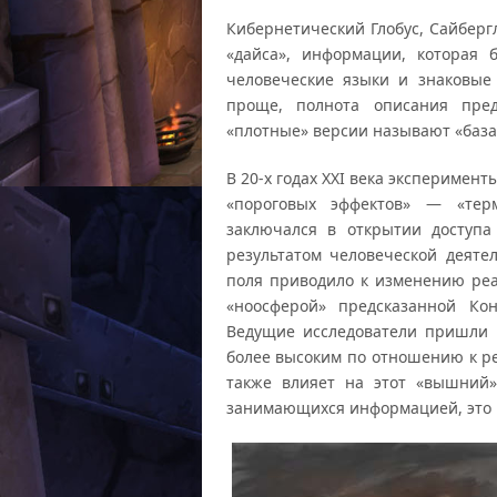
Кибернетический Глобус, Сайберг
«дайса», информации, которая 
человеческие языки и знаковые
проще, полнота описания пред
«плотные» версии называют «база
В 20-х годах XXI века эксперимен
«пороговых эффектов» — «тер
заключался в открытии доступ
результатом человеческой деятел
поля приводило к изменению ре
«ноосферой» предсказанной Кон
Ведущие исследователи пришли 
более высоким по отношению к ре
также влияет на этот «вышний»
занимающихся информацией, это п