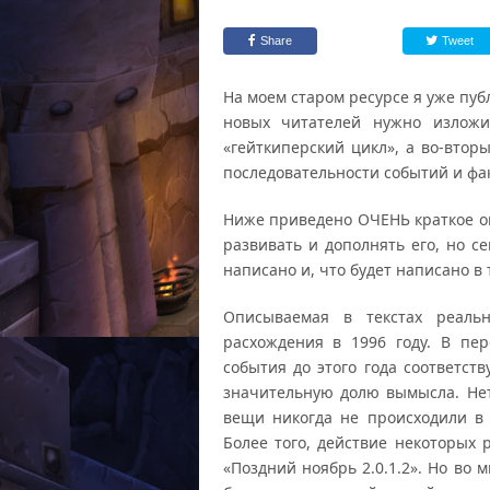
Share
Tweet
На моем старом ресурсе я уже пуб
новых читателей нужно изложи
«гейткиперский цикл», а во-втор
последовательности событий и фак
Ниже приведено ОЧЕНЬ краткое о
развивать и дополнять его, но с
написано и, что будет написано в
Описываемая в текстах реаль
расхождения в 1996 году. В пе
события до этого года соответст
значительную долю вымысла. Нет
вещи никогда не происходили в 
Более того, действие некоторых 
«Поздний ноябрь 2.0.1.2». Но во