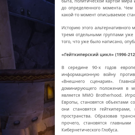
быта, политической картой мира 
до определенного момента. Чем 
какой-то момент описываемое ста
Историю этого альтернативного м
тремя отдельными группами уже 
того, что уже было написано, опу
«Гейткиперский цикл» (1996-2126
В середине 90-х годов европ
информационную войну против
«Внешнего сценария». Главн
доминирующего положения в м
является ММО Brotherhood. Игр
Европы, становятся объектами с
они становятся гейткиперами,
пространства. Образовав тран
прочего, становятся главными
Кибернетического Глобуса.