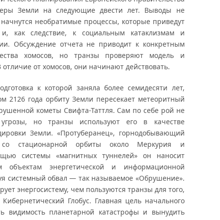
феры Земли на следующие двести лет. Выводы не
 начнутся необратимые процессы, которые приведут
 и, как следствие, к социальным катаклизмам и
ии. Обсуждение отчета не приводит к конкретным
чества хомосов, но транзы проверяют модель и
 отличие от хомосов, они начинают действовать.
одготовка к которой заняла более семидесяти лет,
ом 2126 года орбиту Земли пересекает метеоритный
рушенной кометы Свифта-Таттля. Сам по себе рой не
 угрозы, но транзы используют его в качестве
дировки Земли. «Протуберанец», горнодобывающий
я со стационарной орбиты около Меркурия и
ощью системы «магнитных туннелей» он наносит
 объектам энергетической и информационной
уя системный обвал — так называемое «Обрушение».
ует энергосистему, чем пользуются транзы для того,
 Кибернетический Глобус. Главная цель начального
ать видимость планетарной катастрофы и вынудить