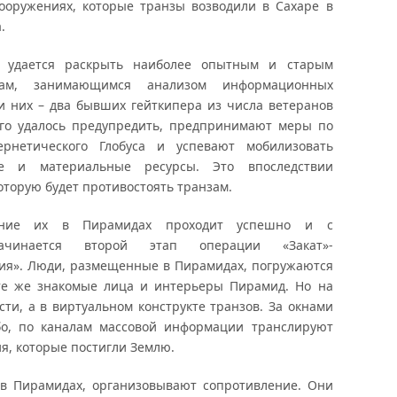
сооружениях, которые транзы возводили в Сахаре в
.
, удается раскрыть наиболее опытным и старым
алам, занимающимся анализом информационных
и них – два бывших гейткипера из числа ветеранов
ого удалось предупредить, предпринимают меры по
рнетического Глобуса и успевают мобилизовать
ые и материальные ресурсы. Это впоследствии
оторую будет противостоять транзам.
ение их в Пирамидах проходит успешно и с
ачинается второй этап операции «Закат»-
ия». Люди, размещенные в Пирамидах, погружаются
 те же знакомые лица и интерьеры Пирамид. Но на
сти, а в виртуальном конструкте транзов. За окнами
бо, по каналам массовой информации транслируют
, которые постигли Землю.
я в Пирамидах, организовывают сопротивление. Они