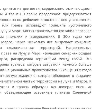
тво делится на две ветви, кардинально отличающиеся
осы и транзы. Первые продолжают придерживаться
енного на потребление и постепенного уничтожения
, или транзы исповедуют принципы «устойчивого
Луну и Марс. Костяк трансгуматов составил персонал
ом японских и американских. В 30-х годах они
Марсе. Через несколько лет вызревает конфликт,
 «колониальных» территорий. Национальные
 права на Луну и Марс. «Большая семерка» создает
рса, распределяя территории между собой. Это
ороны транзов, которые затратили намного больше
ели национальные правительства. В конце 30-х годов
тическую коалицию, которая объявляет о создании
значительной частью территорий на Луне и Марсе. К
атухает и транзы образуют Конгломерат Внешних
во, объединяющее освоенные планеты Солнечной
егического планирования Европейского правительства