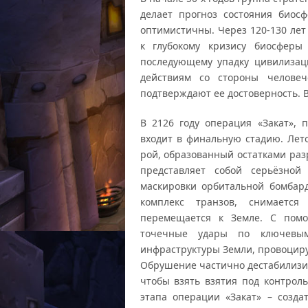
делает прогноз состояния биос
оптимистичны. Через 120-130 лет
к глубокому кризису биосферы
последующему упадку цивилизац
действиям со стороны челове
подтверждают ее достоверность. В
В 2126 году операция «Закат», п
входит в финальную стадию. Лет
рой, образованный остатками раз
представляет собой серьёзной
маскировки орбитальной бомбар
комплекс транзов, снимаетс
перемещается к Земле. С пом
точечные удары по ключевым
инфраструктуры Земли, провоцир
Обрушение частично дестабилизир
чтобы взять взятия под контроль
этапа операции «Закат» – созд