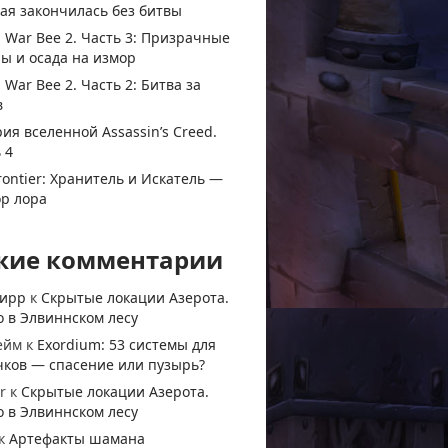
ая закончилась без битвы
 War Bee 2. Часть 3: Призрачные
ы и осада на измор
 War Bee 2. Часть 2: Битва за
в
ия вселенной Assassin’s Creed.
 4
rontier: Хранитель и Искатель —
ор лора
жие комментарии
тирр
к
Скрытые локации Азерота.
 в Элвиннском лесу
ейм
к
Exordium: 53 системы для
чков — спасение или пузырь?
r
к
Скрытые локации Азерота.
 в Элвиннском лесу
к
Артефакты шамана