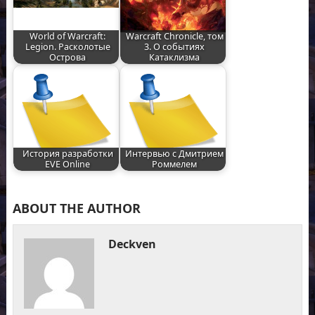
World of Warcraft:
Warcraft Chronicle, том
Legion. Расколотые
3. О событиях
Острова
Катаклизма
История разработки
Интервью с Дмитрием
EVE Online
Роммелем
ABOUT THE AUTHOR
Deckven