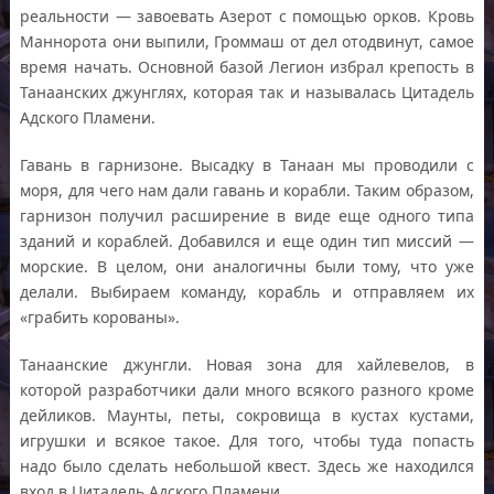
реальности — завоевать Азерот с помощью орков. Кровь
Маннорота они выпили, Громмаш от дел отодвинут, самое
время начать. Основной базой Легион избрал крепость в
Танаанских джунглях, которая так и называлась Цитадель
Адского Пламени.
Гавань в гарнизоне. Высадку в Танаан мы проводили с
моря, для чего нам дали гавань и корабли. Таким образом,
гарнизон получил расширение в виде еще одного типа
зданий и кораблей. Добавился и еще один тип миссий —
морские. В целом, они аналогичны были тому, что уже
делали. Выбираем команду, корабль и отправляем их
«грабить корованы».
Танаанские джунгли. Новая зона для хайлевелов, в
которой разработчики дали много всякого разного кроме
дейликов. Маунты, петы, сокровища в кустах кустами,
игрушки и всякое такое. Для того, чтобы туда попасть
надо было сделать небольшой квест. Здесь же находился
вход в Цитадель Адского Пламени.