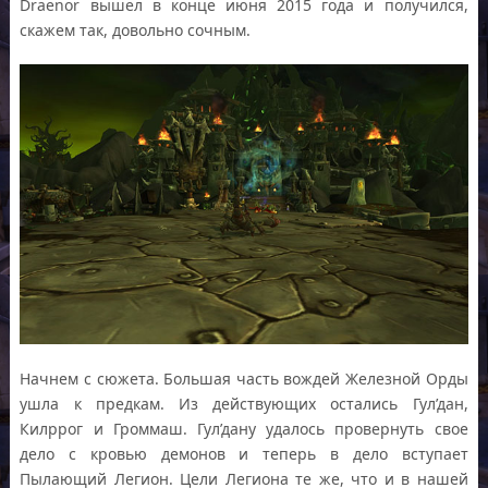
Draenor вышел в конце июня 2015 года и получился,
скажем так, довольно сочным.
Начнем с сюжета. Большая часть вождей Железной Орды
ушла к предкам. Из действующих остались Гул’дан,
Килррог и Громмаш. Гул’дану удалось провернуть свое
дело с кровью демонов и теперь в дело вступает
Пылающий Легион. Цели Легиона те же, что и в нашей