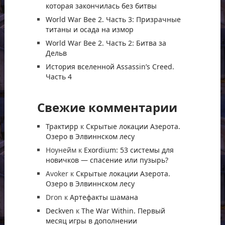
которая закончилась без битвы
World War Bee 2. Часть 3: Призрачные
титаны и осада на измор
World War Bee 2. Часть 2: Битва за
Дельв
История вселенной Assassin’s Creed.
Часть 4
Свежие комментарии
Трактирр
к
Скрытые локации Азерота.
Озеро в Элвиннском лесу
Ноунейм
к
Exordium: 53 системы для
новичков — спасение или пузырь?
Avoker
к
Скрытые локации Азерота.
Озеро в Элвиннском лесу
Dron
к
Артефакты шамана
Deckven
к
The War Within. Первый
месяц игры в дополнении