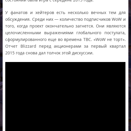
У фанатов и хейтеров есть несколько вечных тем для
обсуждения. Среди них — количество подписчиков WoW и
того, когда проект окончательно загнется. Они являются
целочисленными выражениями глобального постулата,
сформулированного еще во времена TBC. «WoW не торт».
Отчет Blizzard перед акционерами за первый квартал
2015 года снова дал толчок этой дискуссии.