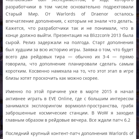
разработчики в том числе основательно подрехтовали
Старый Мир. От Warlords of Draenor осталось
впечатление дополнения, с которым не знали что делать.
Кажется, что разработчики так и не понимали, что в
конце должно выйти. Презентация на Blizzcon’e 2013 была
сырой. Релиз задержали на полгода. Старт дополнения
был худшим за всю историю игры. Заявка о том, что будет
всего два рейдовых тира — обычно их 3-4 — прямо
говорила, что дополнение планировали сделать самым
коротким. Косвенно намекала на то, что этот этап в игре
близы хотят проскочить как можно скорее.
Именно по этой причине уже в марте 2015 я начал
активнее играть в EVE Online, где с большим интересом
занимался эксплорингом вормхолл-пространства, грабя
заброшенные космические станции. В WoW я заходил
главным образом в рейдовые вечера. Все ждали патч 6.2
Последний крупный контент-патч дополнения Warlords of