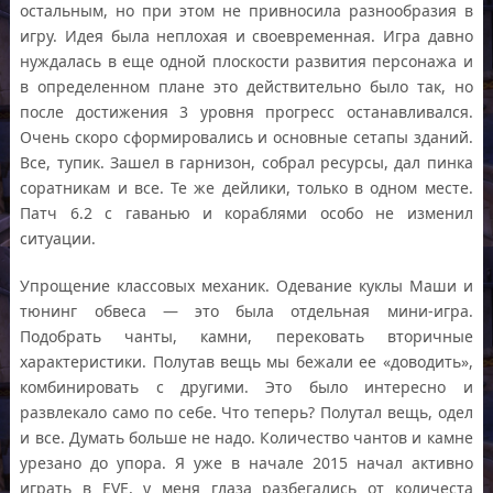
остальным, но при этом не привносила разнообразия в
игру. Идея была неплохая и своевременная. Игра давно
нуждалась в еще одной плоскости развития персонажа и
в определенном плане это действительно было так, но
после достижения 3 уровня прогресс останавливался.
Очень скоро сформировались и основные сетапы зданий.
Все, тупик. Зашел в гарнизон, собрал ресурсы, дал пинка
соратникам и все. Те же дейлики, только в одном месте.
Патч 6.2 с гаванью и кораблями особо не изменил
ситуации.
Упрощение классовых механик. Одевание куклы Маши и
тюнинг обвеса — это была отдельная мини-игра.
Подобрать чанты, камни, перековать вторичные
характеристики. Полутав вещь мы бежали ее «доводить»,
комбинировать с другими. Это было интересно и
развлекало само по себе. Что теперь? Полутал вещь, одел
и все. Думать больше не надо. Количество чантов и камне
урезано до упора. Я уже в начале 2015 начал активно
играть в EVE, у меня глаза разбегались от количеста