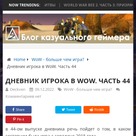
НЧИЛАСЬ БЕЗ БИТВЫ
NOW TRENDING:
WORLD WAR BEE 2. ЧАСТЬ 3: ПРИЗРАЧНЫЕ ТИТ
Home
WoW - больше чем игра?
Дневник игрока в WoW. Часть 44
ДНЕВНИК ИГРОКА В WOW. ЧАСТЬ 44
Deckven
09.12.2022
WoW - больше чем игра?
Комментариев нет
Share
Tweet
Reddit
Pin it
в 44-ом выпуске дневника речь пойдет о том, в каком
состоянии была игра с середине 2015 года.