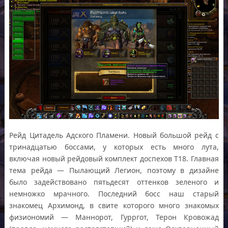
Рейд Цитадель Адского Пламени. Новый большой рейд с
тринадцатью боссами, у которых есть много лута,
включая новый рейдовый комплект доспехов Т18. Главная
тема рейда — Пылающий Легион, поэтому в дизайне
было задействовано пятьдесят оттенков зеленого и
немножко мрачного. Последний босс наш старый
знакомец Архимонд, в свите которого много знакомых
физиономий — Маннорот, Гурргот, Терон Кровожад