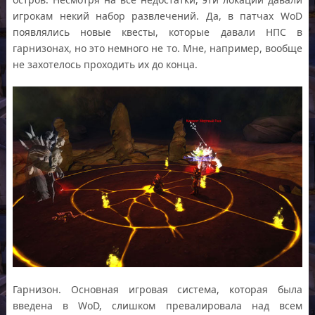
игрокам некий набор развлечений. Да, в патчах WoD
появлялись новые квесты, которые давали НПС в
гарнизонах, но это немного не то. Мне, например, вообще
не захотелось проходить их до конца.
Гарнизон. Основная игровая система, которая была
введена в WoD, слишком превалировала над всем