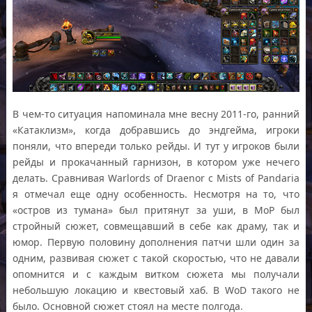
В чем-то ситуация напоминала мне весну 2011-го, ранний
«Катаклизм», когда добравшись до эндгейма, игроки
поняли, что впереди только рейды. И тут у игроков были
рейды и прокачанный гарнизон, в котором уже нечего
делать. Сравнивая Warlords of Draenor c Mists of Pandaria
я отмечал еще одну особенность. Несмотря на то, что
«остров из тумана» был притянут за уши, в МоР был
стройный сюжет, совмещавший в себе как драму, так и
юмор. Первую половину дополнения патчи шли один за
одним, развивая сюжет с такой скоростью, что не давали
опомнится и с каждым витком сюжета мы получали
небольшую локацию и квестовый хаб. В WoD такого не
было. Основной сюжет стоял на месте полгода.