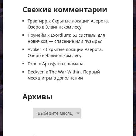
Свежие комментарии
Трактирр
к
Скрытые локации Азерота.
Озеро в Элвиннском лесу
Ноунейм
к
Exordium: 53 системы для
новичков — спасение или пузырь?
Avoker
к
Скрытые локации Азерота.
Озеро в Элвиннском лесу
Dron
к
Артефакты шамана
Deckven
к
The War Within. Первый
месяц игры в дополнении
Архивы
Архивы