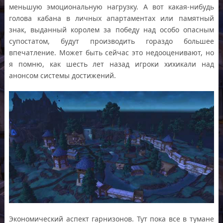
меньшую эмоциональную нагрузку. А вот какая-нибудь
голова кабана в личных апартаментах или памятный
знак, выданный королем за победу над особо опасным
супостатом, будут производить гораздо большее
впечатление. Может быть сейчас это недооценивают, но
я помню, как шесть лет назад игроки хихикали над
анонсом системы достижений.
Экономический аспект гарнизонов. Тут пока все в тумане