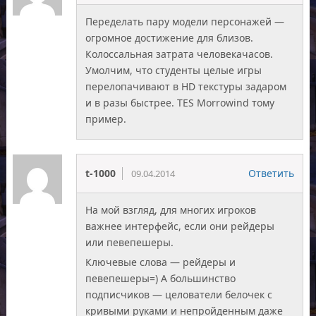
Переделать пару модели персонажей —
огромное достижение для близов.
Колоссальная затрата человекачасов.
Умолчим, что студенты целые игры
перелопачивают в HD текстуры задаром
и в разы быстрее. TES Morrowind тому
пример.
t-1000
Ответить
09.04.2014
На мой взгляд, для многих игроков
важнее интерфейс, если они рейдеры
или певепешеры.
Ключевые слова — рейдеры и
певепешеры=) А большинство
подписчиков — целователи белочек с
кривыми руками и непройденным даже