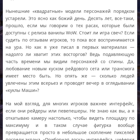
Нынешние «квадратные» модели персонажей порядком
устарели. Это ясно как божий день. Десять лет, все-таки,
прошло, если мы говорим о тех расах, которые были
доступны с релиза ванилы WoW. Стоит ли игра свеч? Если
судить по отзывам игроков, то пока все воспринимается
на ура. Но как я уже писал в первых материалах —
надолго ли хватит этих восторгов? Ведь подавляющую
часть времени мы видим персонажей со спины. Да,
любование новым куском рейдового сета или трансмога
имеет место быть. Но опять же — сколько людей
увлечены этим всерьез и проводят вечер в оглядывании
«куклы Маши»?
На мой взгляд, для многих игроков важнее интерфейс,
если они рейдеры или певепешеры. Не знаю как вы, а я
откатываю камеру настолько, чтобы видеть площадку по
максимуму и в таком случае фигурка вообще
превращается просто в небольшое скопление пикселей
посреди экрана. «Приборная доска» интерфейса, циферки