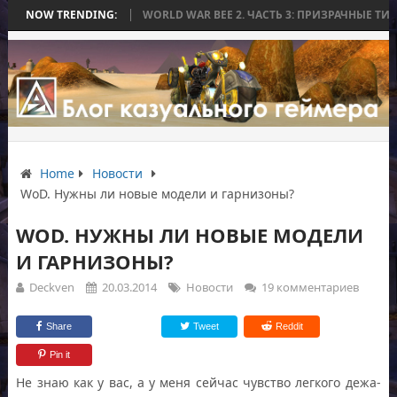
ЕЗ БИТВЫ
NOW TRENDING:
WORLD WAR BEE 2. ЧАСТЬ 3: ПРИЗРАЧНЫЕ ТИТАНЫ И ОСА
Home
Новости
WoD. Нужны ли новые модели и гарнизоны?
WOD. НУЖНЫ ЛИ НОВЫЕ МОДЕЛИ
И ГАРНИЗОНЫ?
Deckven
20.03.2014
Новости
19 комментариев
Share
Tweet
Reddit
Pin it
Не знаю как у вас, а у меня сейчас чувство легкого дежа-