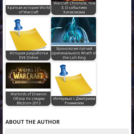
Warcraft Chronicle, том
Краткая история World
3. О событиях
of Warcraft
Катаклизма
Хронология патчей
История разработки
оригинального Wrath of
EVE Online
the Lich King
Warlords of Draenor.
Обзор по следам
Интервью с Дмитрием
Blizzcon-2013
Роммелем
ABOUT THE AUTHOR