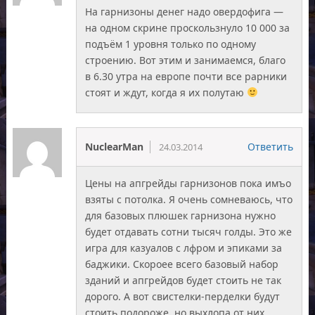
На гарнизоны денег надо овердофига —
на одном скрине проскользнуло 10 000 за
подъём 1 уровня только по одному
строению. Вот этим и занимаемся, благо
в 6.30 утра на европе почти все рарники
стоят и ждут, когда я их полутаю
NuclearMan
Ответить
24.03.2014
Цены на апгрейды гарнизонов пока имъо
взяты с потолка. Я очень сомневаюсь, что
для базовых плюшек гарнизона нужно
будет отдавать сотни тысяч голды. Это же
игра для казуалов с лфром и эпиками за
баджики. Скороее всего базовый набор
зданий и апгрейдов будет стоить не так
дорого. А вот свистелки-перделки будут
стоить подороже, но выхлопа от них