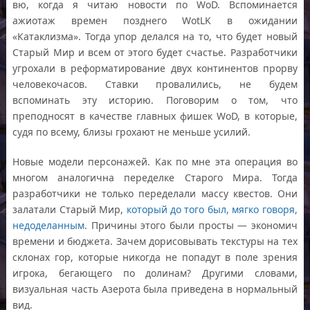
вю, когда я читаю новости по WoD. Вспоминается
ажиотаж времен позднего WotLK в ожидании
«Катаклизма». Тогда упор делался на то, что будет новый
Старый Мир и всем от этого будет счастье. Разработчики
угрохали в реформатирование двух континентов прорву
человекочасов. Ставки провалились, не будем
вспоминать эту историю. Поговорим о том, что
преподносят в качестве главных фишек WoD, в которые,
судя по всему, близы грохают не меньше усилий.
Новые модели персонажей. Как по мне эта операция во
многом аналогична переделке Старого Мира. Тогда
разработчики не только переделали массу квестов. Они
залатали Старый Мир,
который до того был, мягко говоря,
недоделанным
. Причины этого были просты — экономич
времени и бюджета. Зачем дорисовывать текстуры на тех
склонах гор, которые никогда не попадут в поле зрения
игрока, бегающего по долинам? Другими словами,
визуальная часть Азерота была приведена в нормальный
вид.