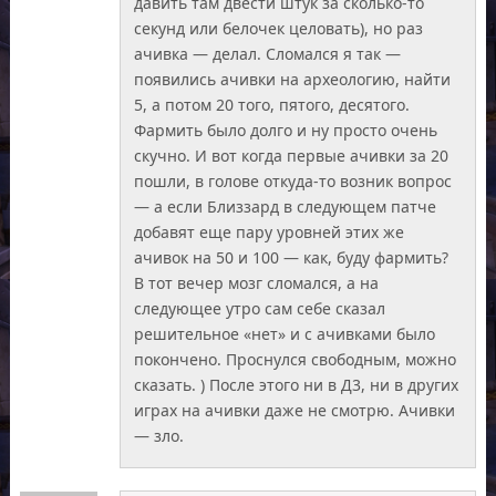
давить там двести штук за сколько-то
секунд или белочек целовать), но раз
ачивка — делал. Сломался я так —
появились ачивки на археологию, найти
5, а потом 20 того, пятого, десятого.
Фармить было долго и ну просто очень
скучно. И вот когда первые ачивки за 20
пошли, в голове откуда-то возник вопрос
— а если Близзард в следующем патче
добавят еще пару уровней этих же
ачивок на 50 и 100 — как, буду фармить?
В тот вечер мозг сломался, а на
следующее утро сам себе сказал
решительное «нет» и с ачивками было
покончено. Проснулся свободным, можно
сказать. ) После этого ни в Д3, ни в других
играх на ачивки даже не смотрю. Ачивки
— зло.