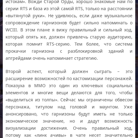
истокам». Вожди Старой Орды, хорошо знакомые нам по
серии RTS и база из этой самой RTS, только на расстоянии
«вытянутой руки». Не удивлюсь, если даже музыкальное
сопровождение гарнизонов будет сильно напоминать о
WCIII. В этом плане я вижу правильный и сильный ход,
который опять же, должен привлечь старую аудиторию,
которая помнит RTS-серию. Тем более, что система
прокачки гарнизона с разблокировкой зданий и
апгрейдами очень напоминает стратегию.
Второй аспект, который должен сыграть – это
расширение возможностей по кастомизации персонажей.
Показуха в ММО это один из ключевых социальных
элементов и многие вещи делаются для того, чтобы
«выделиться из толпы». Сейчас мы ограничены обвесом
персонажа, титулом над головой и маунтом. Уже
анонсировано, что гарнизоны будут иметь не только
экономическое значение, но и дадут возможность
визуализации достижения. Очень правильный ход,
потому как «линк ачивы» в чате несет значительно