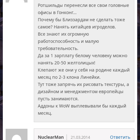
Ротшильды перенесли все свои головные
офисы в Гонконг…
Почему бы Близзардам не сделать тоже
самое? Нанять китайцев игроделов.
Все знают их огромную
работоспособность и малую
требовательность.
Да за 1 зарплату белому человеку можно
нанять 20-50 желтолицых!
Клепают же они у себя на родине каждый
месяц по 2-3 клона Линейки.
Тут тоже запрячь их рисовать текстуры, а
дизайном и менеджментом европейцы
пусть занимаются.
Аддоны к WoW выплевывали бы каждый
месяц.
NuclearMan
Ответить
21.03.2014