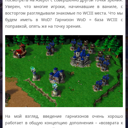
Уверен, что многие игроки, начинавшие в ваниле, с
восторгом разглядывали знакомые по WCIII места. Что мы
будем иметь в WoD? Гарнизон WoD = база WCIII с
поправкой, опять же на точку зрения.
На мой взгляд, введение гарнизонов очень хорошо
работает в общую концепцию дополнения – «возврата к