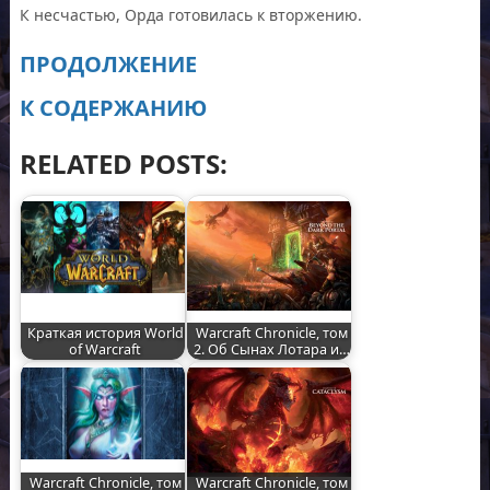
К несчастью, Орда готовилась к вторжению.
ПРОДОЛЖЕНИЕ
К СОДЕРЖАНИЮ
RELATED POSTS:
Краткая история World
Warcraft Chronicle, том
of Warcraft
2. Об Сынах Лотара и…
Warcraft Chronicle, том
Warcraft Chronicle, том