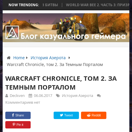
Я ЗАКОНЧИЛАСЬ БЕЗ БИТВЫ
NOW TRENDING:
WORLD WAR BEE 2. ЧАСТЬ 3: ПРИЗРАЧНЫ
Home
История Азерота
Warcraft Chronicle, том 2. За Темным Порталом
WARCRAFT CHRONICLE, ТОМ 2. ЗА
ТЕМНЫМ ПОРТАЛОМ
Deckven
06.06.2017
История Азерота
Комментариев нет
Share
Tweet
Reddit
Pin it