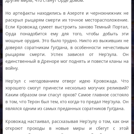
другие миры, что станут Орде домом.
Но артефакты находились в Азероте и чернокнижник не
раскрыл рыцарям смерти их точное месторасположение.
Если Кровожад сумеет выстроить заново Темный Портал,
Орда понадобится ему для того, чтобы добыть эти
мощные орудия. Это было трудно. Никто из выживших не
доверял соратникам Гул’дана, в особенности нечестивым
рыцарям смерти. Успех зависел от Нер’зула. Он
единственный в Дреноре мог поднять и повести кланы на
войну.
Нер’зул с негодованием отверг идею Кровожада. Что
хорошего смогут принести несколько могучих реликвий?
Каким образом они спасут орков? Самое главное состояло
в том, что Терон был тем, кто когда-то предал Нер’зула. Он
являлся одним из самых преданных соратников Гул’дана.
Кровожад настаивал, рассказывая Нер’зулу о том, как они
откроют проходы в новые миры и сбегут с этой