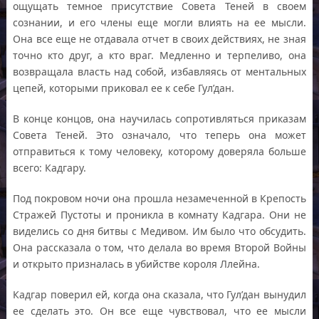
ощущать темное присутствие Совета Теней в своем
сознании, и его члены еще могли влиять на ее мысли.
Она все еще не отдавала отчет в своих действиях, не зная
точно кто друг, а кто враг. Медленно и терпеливо, она
возвращала власть над собой, избавляясь от ментальных
цепей, которыми приковал ее к себе Гул’дан.
В конце концов, она научилась сопротивляться приказам
Совета Теней. Это означало, что теперь она может
отправиться к тому человеку, которому доверяла больше
всего: Кадгару.
Под покровом ночи она прошла незамеченной в Крепость
Стражей Пустоты и проникла в комнату Кадгара. Они не
виделись со дня битвы с Медивом. Им было что обсудить.
Она рассказала о том, что делала во время Второй Войны
и открыто призналась в убийстве короля Ллейна.
Кадгар поверил ей, когда она сказала, что Гул’дан вынудил
ее сделать это. Он все еще чувствовал, что ее мысли