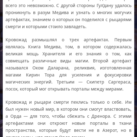
всего это невозможно. С другой стороны Гул’дану удалось
проникнуть в разум Медива и узнать о многих могучих
артефактах, знанием о которых он поделился с рыцарями
смерти и которыми стоило завладеть.
Кровожад размышлял о трех артефактах. Первым
являлась Книга Медива, том, в котором содержалась
великая мощь Хранителя и его знания о том, как
совмещать различные виды магии. Второй артефакт
назывался Оком Даларана, реликвия, изготовленная
магами Кирин Тора для усиления и фокусировки
магических энергий. Третьим — Скипетр Саргераса,
посох, который мог открывать порталы между мирами.
Кровожад и рыцари смерти пеклись только о себе. Им
был нужен новый мир, в котором они смогут властвовать,
а Орда — для того, чтобы сбежать с Дренора. С этими
артефактами они откроют новые порталы в ткани
пространства, которые будут вести не в Азерот, но в