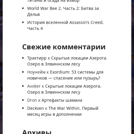
титаны и осада на измор
World War Bee 2. Часть 2: Битва за
Дельв
История вселенной Assassin’s Creed.
Часть 4
Свежие комментарии
Трактирр
к
Скрытые локации Азерота.
Озеро в Элвиннском лесу
Ноунейм
к
Exordium: 53 системы для
новичков — спасение или пузырь?
Avoker
к
Скрытые локации Азерота.
Озеро в Элвиннском лесу
Dron
к
Артефакты шамана
Deckven
к
The War Within. Первый
месяц игры в дополнении
Архивы