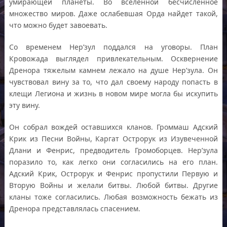
умирающей планеты. Во вселенной бесчисленное
множество миров. Даже ослабевшая Орда найдет такой,
что можно будет завоевать.
Со временем Нер’зул поддался на уговоры. План
Кровожада выглядел привлекательным. Осквернение
Дренора тяжелым камнем лежало на душе Нер’зула. Он
чувствовал вину за то, что дал своему народу попасть в
клещи Легиона и жизнь в новом мире могла бы искупить
эту вину.
Он собрал вождей оставшихся кланов. Громмаш Адский
Крик из Песни Войны, Каргат Острорук из Изувеченной
Длани и Фенрис, предводитель Громоборцев. Нер’зула
поразило то, как легко они согласились на его план.
Адский Крик, Острорук и Фенрис пропустили Первую и
Вторую Войны и желали битвы. Любой битвы. Другие
кланы тоже согласились. Любая возможность бежать из
Дренора представлялась спасением.