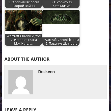
3. О событиях после
3. О событиях
Второй Войны
Катаклизма
Warcraft Chronicle, том
2. История клана
Warcraft Chronicle, том
Мок'Натал.…
2. Падение Шаттрата
ABOUT THE AUTHOR
Deckven
LEAVE A REPLY