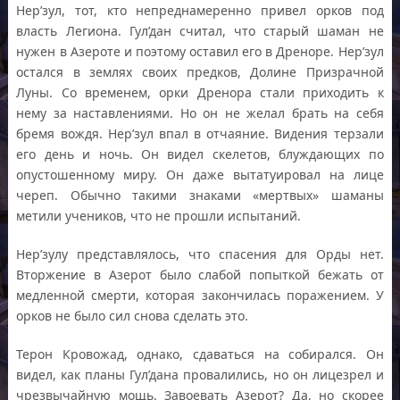
Нер’зул, тот, кто непреднамеренно привел орков под
власть Легиона. Гул’дан считал, что старый шаман не
нужен в Азероте и поэтому оставил его в Дреноре. Нер’зул
остался в землях своих предков, Долине Призрачной
Луны. Со временем, орки Дренора стали приходить к
нему за наставлениями. Но он не желал брать на себя
бремя вождя. Нер’зул впал в отчаяние. Видения терзали
его день и ночь. Он видел скелетов, блуждающих по
опустошенному миру. Он даже вытатуировал на лице
череп. Обычно такими знаками «мертвых» шаманы
метили учеников, что не прошли испытаний.
Нер’зулу представлялось, что спасения для Орды нет.
Вторжение в Азерот было слабой попыткой бежать от
медленной смерти, которая закончилась поражением. У
орков не было сил снова сделать это.
Терон Кровожад, однако, сдаваться на собирался. Он
видел, как планы Гул’дана провалились, но он лицезрел и
чрезвычайную мощь. Завоевать Азерот? Да, но скорее