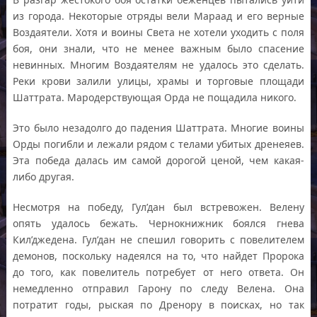
из города. Некоторые отряды вели Мараад и его верные
Воздаятели. Хотя и воины Света не хотели уходить с поля
боя, они знали, что не менее важным было спасение
невинных. Многим Воздаятелям не удалось это сделать.
Реки крови залили улицы, храмы и торговые площади
Шаттрата. Мародерствующая Орда не пощадила никого.
Это было незадолго до падения Шаттрата. Многие воины
Орды погибли и лежали рядом с телами убитых дренеяев.
Эта победа далась им самой дорогой ценой, чем какая-
либо другая.
Несмотря на победу, Гул’дан был встревожен. Велену
опять удалось бежать. Чернокнижник боялся гнева
Кил’джедена. Гул’дан не спешил говорить с повелителем
демонов, поскольку надеялся на то, что найдет Пророка
до того, как повелитель потребует от него ответа. Он
немедленно отправил Гарону по следу Велена. Она
потратит годы, рыская по Дренору в поисках, но так