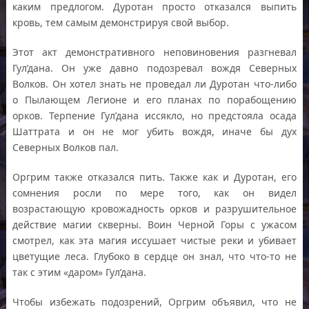
каким предлогом. Дуротан просто отказался выпить
кровь, тем самым демонстрируя свой выбор.
Этот акт демонстративного неповиновения разгневал
Гул’дана. Он уже давно подозревал вождя Северных
Волков. Он хотел знать не проведал ли Дуротан что-либо
о Пылающем Легионе и его планах по порабощению
орков. Терпение Гул’дана иссякло, но предстояла осада
Шаттрата и он не мог убить вождя, иначе бы дух
Северных Волков пал.
Оргрим также отказался пить. Также как и Дуротан, его
сомнения росли по мере того, как он видел
возрастающую кровожадность орков и разрушительное
действие магии скверны. Воин Черной Горы с ужасом
смотрел, как эта магия иссушает чистые реки и убивает
цветущие леса. Глубоко в сердце он знал, что что-то не
так с этим «даром» Гул’дана.
Чтобы избежать подозрений, Оргрим объявил, что не