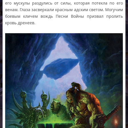
его мускулы раздулись от силы, которая потекла по его
венам. Глаза засверкали красным адским светом. Могучим
боевым кличем вождь Песни Войны призвал пролить
кровь дренеев.