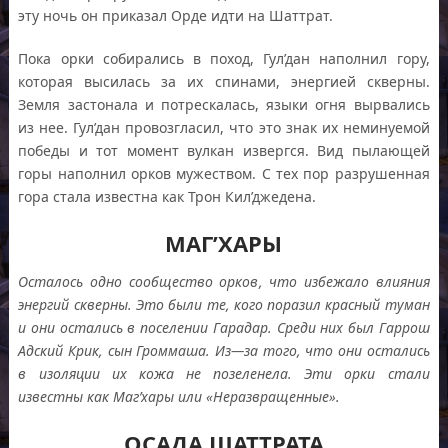
эту ночь он приказал Орде идти на Шаттрат.
Пока орки собирались в поход, Гул’дан наполнил гору,
которая высилась за их спинами, энергией скверны.
Земля застонала и потрескалась, языки огня вырвались
из нее. Гул’дан провозгласил, что это знак их неминуемой
победы и тот момент вулкан извергся. Вид пылающей
горы наполнил орков мужеством. С тех пор разрушенная
гора стала известна как Трон Кил’джедена.
МАГ’ХАРЫ
Осталось одно сообщество орков
,
что избежало влияния
энергий скверны
.
Это были те
,
кого поразил красный туман
и они остались в поселении Гарадар
.
Среди них был Гаррош
Адский Крик
,
сын Громмаша
.
Из
—
за того
,
что они остались
в изоляции их кожа не позеленела
.
Эти орки стали
известны как Маг’хары или «Неразвращенные»
.
ОСАДА ШАТТРАТА