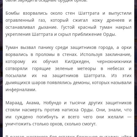
Бомбы взорвались около стен Шаттрата и выпустили
отравленный газ, который сжигал кожу дренеев и
останавливал дыхание. Густой красный туман накрыл
укрепления Шаттрата и скрыл приближение Орды.
Туман вызвал панику среди защитников города, а орки
ворвались в проломы в стенах. Используя заклинание,
которому их обучил Кил’джеден, чернокнижники
сотворяли горящие зеленые метеоры в небесах и
посылали их на защитников Шаттрата. Из этих
дымящихся шаров появлялись демоны, которых называли
инферналами.
Мараад, Акама, Нобундо и тысячи других защитников
стояли насмерть против натиска Орды. Они, знали, что
им суждено погибнуть и всего чего они желали —
уничтожить столько орков, сколько смогут.
В разгар жестокого боя остатки беженцев пытались уйти