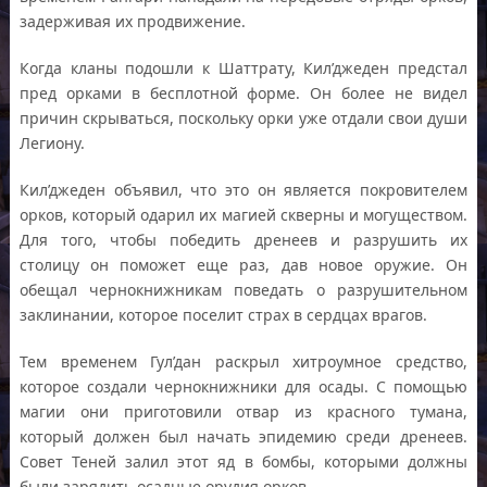
задерживая их продвижение.
Когда кланы подошли к Шаттрату, Кил’джеден предстал
пред орками в бесплотной форме. Он более не видел
причин скрываться, поскольку орки уже отдали свои души
Легиону.
Кил’джеден объявил, что это он является покровителем
орков, который одарил их магией скверны и могуществом.
Для того, чтобы победить дренеев и разрушить их
столицу он поможет еще раз, дав новое оружие. Он
обещал чернокнижникам поведать о разрушительном
заклинании, которое поселит страх в сердцах врагов.
Тем временем Гул’дан раскрыл хитроумное средство,
которое создали чернокнижники для осады. С помощью
магии они приготовили отвар из красного тумана,
который должен был начать эпидемию среди дренеев.
Совет Теней залил этот яд в бомбы, которыми должны
были зарядить осадные орудия орков.