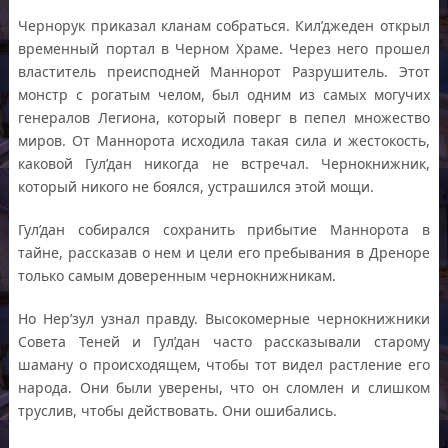
Чернорук приказал кланам собраться. Кил’джеден открыл
временный портал в Черном Храме. Через него прошел
властитель преисподней Маннорот Разрушитель. Этот
монстр с рогатым челом, был одним из самых могучих
генералов Легиона, который поверг в пепел множество
миров. От Маннорота исходила такая сила и жестокость,
каковой Гул’дан никогда не встречал. Чернокнижник,
который никого не боялся, устрашился этой мощи.
Гул’дан собирался сохранить прибытие Маннорота в
тайне, рассказав о нем и цели его пребывания в Дреноре
только самым доверенным чернокнижникам.
Но Нер’зул узнал правду. Высокомерные чернокнижники
Совета Теней и Гул’дан часто рассказывали старому
шаману о происходящем, чтобы тот видел растление его
народа. Они были уверены, что он сломлен и слишком
труслив, чтобы действовать. Они ошибались.