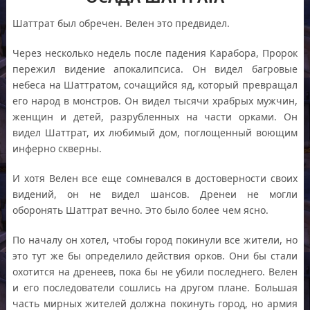
Шаттрат был обречен. Велен это предвидел.
Через несколько недель после падения Карабора, Пророк
пережил видение апокалипсиса. Он видел багровые
небеса на Шаттратом, сочащийся яд, который превращал
его народ в монстров. Он видел тысячи храбрых мужчин,
женщин и детей, разрубленных на части орками. Он
видел Шаттрат, их любимый дом, поглощенный воющим
инферно скверны.
И хотя Велен все еще сомневался в достоверности своих
видений, он не видел шансов. Дренеи не могли
оборонять Шаттрат вечно. Это было более чем ясно.
По началу он хотел, чтобы город покинули все жители, но
это тут же бы определило действия орков. Они бы стали
охотится на дренеев, пока бы не убили последнего. Велен
и его последователи сошлись на другом плане. Большая
часть мирных жителей должна покинуть город, но армия