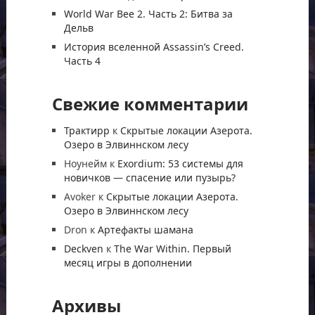
World War Bee 2. Часть 2: Битва за
Дельв
История вселенной Assassin’s Creed.
Часть 4
Свежие комментарии
Трактирр
к
Скрытые локации Азерота.
Озеро в Элвиннском лесу
Ноунейм
к
Exordium: 53 системы для
новичков — спасение или пузырь?
Avoker
к
Скрытые локации Азерота.
Озеро в Элвиннском лесу
Dron
к
Артефакты шамана
Deckven
к
The War Within. Первый
месяц игры в дополнении
Архивы