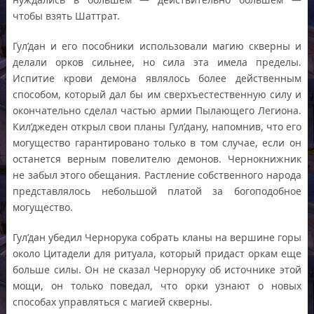
чтобы взять Шаттрат.
Гул’дан и его пособники использовали магию скверны и
делали орков сильнее, но сила эта имела пределы.
Испитие крови демона являлось более действенным
способом, который дал бы им сверхъестественную силу и
окончательно сделал частью армии Пылающего Легиона.
Кил’джеден открыл свои планы Гул’дану, напомнив, что его
могущество гарантировано только в том случае, если он
останется верным повелителю демонов. Чернокнижник
не забыл этого обещания. Растление собственного народа
представлялось небольшой платой за богоподобное
могущество.
Гул’дан убедил Чернорука собрать кланы на вершине горы
около Цитадели для ритуала, который придаст оркам еще
больше силы. Он не сказал Черноруку об источнике этой
мощи, он только поведал, что орки узнают о новых
способах управляться с магией скверны.