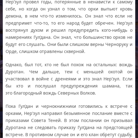
Нер’зул провел годы, потерянные в ненависти к самому
себе, но когда он узнал о том, что орки выпьют кровь
демона, в нем что-то изменилось. Он знал что если не
предпримет что-то, то его народ будет обречен. Нер’зул
воспрянул духом и решил предупредить кого-нибудь о
намерениях Гул’дана. Он знал, что большинство орков не
будут его слушать. Они были слишком верны Черноруку и
Орде, слишком отравлены скверной.
Однако, был тот, кто не был похож на остальных: вождь
Дуротан. Чем дальше, тем с меньшей охотой он
участвовал в войне с дренеями и это знал Нер’зул. Если
бы кто и послушал предупреждения шамана, так
это благородный вождь Северных Волков.
Пока Гул’дан и чернокнижники готовились к встрече с
орками, Нер’зул направил безымянное послание вместе с
приказами Совета Теней. В этом послании он призывал
Дуротана не следовать приказу Гул’дана на предстоящей
встрече. В противном случае он и его клан обретут судьбу,