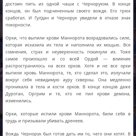
достоин пить из одной чаши с Черноруком. В конце
концов, он был подчиненным своего вождя. Его трюк
сработал. И Гул’дан и Чернорук увидели в отказе знак
покорности.
Орки, что выпили крови Маннорота возрадовались силе,
которая исказила их тела и наполнила их мощью. Все
сомнения, страх и неуверенность покинули их. Тоже
самое произошло и со всей Ордой — влияние
распространилось на всех орков. Хотя и не все орки
выпили кровь Маннорота, те, кто сделал это, излучали
вокруг себя невидимую ауру скверны. Она медленно
проникала в тела и кости орков. В конце концов даже
Дуротан, Оргрим и те, кто не пил крови демона,
изменились.
Орки, которые испили крови Маннорота, били себя в
грудь и призывали убивать дренеев.
Вождь Чернорук был готов дать им то, чего они хотят. В