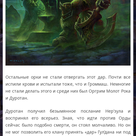
Остальные орки не стали отвергать этот дар. Почти все
испили крови и испытали тоже, что и Громмаш. Немногие
не стали делать этого и среди них был Оргрим Молот Рока
и Дуротан.
Дуротан получил безымянное послание Нер’зула и
воспринял его всерьез. Зная, что идти против Орды
сейчас было подобно смерти, он стоял молчаливо. Но он
не мог позволить его клану принять «дар» Гул’дана ни под