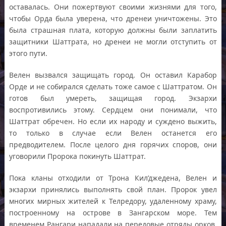
оставалась. Они пожертвуют своими жизнями для того,
чтобы Орда была уверена, что дренеи уничтожены. Это
была страшная плата, которую должны были заплатить
защитники Шаттрата, но дренеи не могли отступить от
этого пути.
Велен вызвался защищать город. Он оставил Карабор
Орде и не собирался сделать тоже самое с Шаттратом. Он
готов был умереть, защищая город. Экзархи
воспротивились этому. Сердцем они понимали, что
Шаттрат обречен. Но если их народу и суждено выжить,
то только в случае если Велен останется его
предводителем. После целого дня горячих споров, они
уговорили Пророка покинуть Шаттрат.
Пока кланы отходили от Трона Кил’джедена, Велен и
экзархи принялись выполнять свой план. Пророк увел
многих мирных жителей к Телредору, удаленному храму,
построенному на острове в Зангарском море. Тем
временем Рангари нападали на передовые отряды орков,