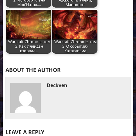
2. История клана
Адского Пламени,
Мок'Натал.…
Маннорот
Warcraft Chronicle, том
Warcraft Chronicle, том
3. Как Иллидан
3. О событиях
взорвал…
Катаклизма
ABOUT THE AUTHOR
Deckven
LEAVE A REPLY