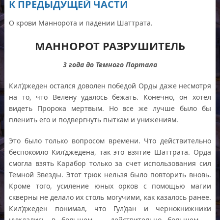
К ПРЕДЫДУЩЕЙ ЧАСТИ
О крови Маннорота и падении Шаттрата.
МАННОРОТ РАЗРУШИТЕЛЬ
3 года до Темного Портала
Кил’джеден остался доволен победой Орды даже несмотря
на то, что Велену удалось бежать. Конечно, он хотел
видеть Пророка мертвым. Но все же лучше было бы
пленить его и подвергнуть пыткам и унижениям.
Это было только вопросом времени. Что действительно
беспокоило Кил’джедена, так это взятие Шаттрата. Орда
смогла взять Карабор только за счет использования сил
Темной Звезды. Этот трюк нельзя было повторить вновь.
Кроме того, усиление юных орков с помощью магии
скверны не делало их столь могучими, как казалось ранее.
Кил’джеден понимал, что Гул’дан и чернокнижники
нуждались в большем — действительно большем —