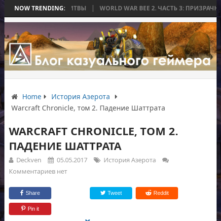
НЧИЛАСЬ БЕЗ БИТВЫ
NOW TRENDING:
WORLD WAR BEE 2. ЧАСТЬ 3: ПРИЗРАЧНЫЕ ТИТ
Home
История Азерота
Warcraft Chronicle, том 2. Падение Шаттрата
WARCRAFT CHRONICLE, ТОМ 2.
ПАДЕНИЕ ШАТТРАТА
Deckven
05.05.2017
История Азерота
Комментариев нет
Share
Tweet
Reddit
Pin it