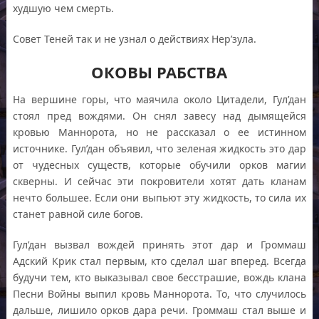
худшую чем смерть.
Совет Теней так и не узнал о действиях Нер’зула.
ОКОВЫ РАБСТВА
На вершине горы, что маячила около Цитадели, Гул’дан
стоял пред вождями. Он снял завесу над дымящейся
кровью Маннорота, но не рассказал о ее истинном
источнике. Гул’дан объявил, что зеленая жидкость это дар
от чудесных существ, которые обучили орков магии
скверны. И сейчас эти покровители хотят дать кланам
нечто большее. Если они выпьют эту жидкость, то сила их
станет равной силе богов.
Гул’дан вызвал вождей принять этот дар и Громмаш
Адский Крик стал первым, кто сделал шаг вперед. Всегда
будучи тем, кто выказывал свое бесстрашие, вождь клана
Песни Войны выпил кровь Маннорота. То, что случилось
дальше, лишило орков дара речи. Громмаш стал выше и