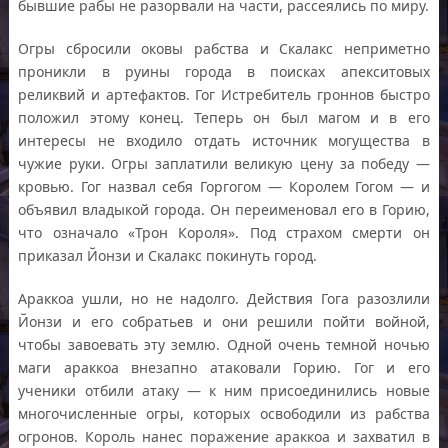
бывшие рабы не разорвали на части, рассеялись по миру.
Огры сбросили оковы рабства и Скалакс неприметно
проникли в руины города в поисках апекситовых
реликвий и артефактов. Гог Истребитель гроннов быстро
положил этому конец. Теперь он был магом и в его
интересы не входило отдать источник могущества в
чужие руки. Огры заплатили великую цену за победу —
кровью. Гог назвал себя Горгогом — Королем Гогом — и
объявил владыкой города. Он переименовал его в Горию,
что означало «Трон Короля». Под страхом смерти он
приказал Йонзи и Скалакс покинуть город.
Араккоа ушли, но не надолго. Действия Гога разозлили
Йонзи и его собратьев и они решили пойти войной,
чтобы завоевать эту землю. Одной очень темной ночью
маги араккоа внезапно атаковали Горию. Гог и его
ученики отбили атаку — к ним присоединились новые
многочисленные огры, которых освободили из рабства
огронов. Король нанес поражение араккоа и захватил в