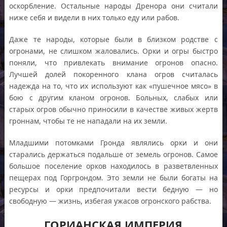
оскорбление. Остальные народы Дренора они считали
ниже себя и видели в них только еду или рабов.
Даже те народы, которые были в близком родстве с
огронами, не слишком жаловались. Орки и огры быстро
поняли, что привлекать внимание огронов опасно.
Лучшей долей покоренного клана огров считалась
надежда на то, что их используют как «пушечное мясо» в
бою с другим кланом огронов. Больных, слабых или
старых огров обычно приносили в качестве живых жертв
гроннам, чтобы те не нападали на их земли.
Младшими потомками Гронда являлись орки и они
старались держаться подальше от земель огронов. Самое
большое поселение орков находилось в разветвленных
пещерах под Горгрондом. Это земли не были богаты на
ресурсы и орки предпочитали вести бедную — но
свободную — жизнь, избегая ужасов огронского рабства.
ГОРИАНСКАЯ ИМПЕРИЯ