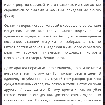
имели родство с землей, и это позволяло им с легкостью
обращаться со скалами и камнями, придавая им любую
форму.
Одним из первых огров, который в совершенстве овладел
искусством магии был Гог и Скалакс видели в нем
идеального лидера, который мог бы поднять полноценное
восстание. Ставший могучим Гог собирался… нет, не
биться против огронов. Он держал в уме более серьезную
цель — гроннов, гигантских хищников, которым
поклонялись и которых боялись огры.
Даже араккоа поразились его амбициям, но они не могли
возражать ему, потому как Гог показал себя в деле. В
одиночку Гог убил гронна и слух об этом распространился
среди плененных огров, как пожар в степи. Потом он убил
другого. И еще одного. К тому времени, как он убил
пятого, молва о его деяниях достигла самых удаленных
поселений огров. Гронны, огромные монстры, считались