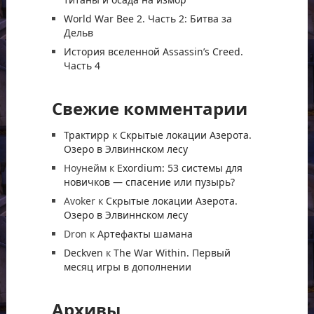
World War Bee 2. Часть 2: Битва за
Дельв
История вселенной Assassin’s Creed.
Часть 4
Свежие комментарии
Трактирр
к
Скрытые локации Азерота.
Озеро в Элвиннском лесу
Ноунейм
к
Exordium: 53 системы для
новичков — спасение или пузырь?
Avoker
к
Скрытые локации Азерота.
Озеро в Элвиннском лесу
Dron
к
Артефакты шамана
Deckven
к
The War Within. Первый
месяц игры в дополнении
Архивы