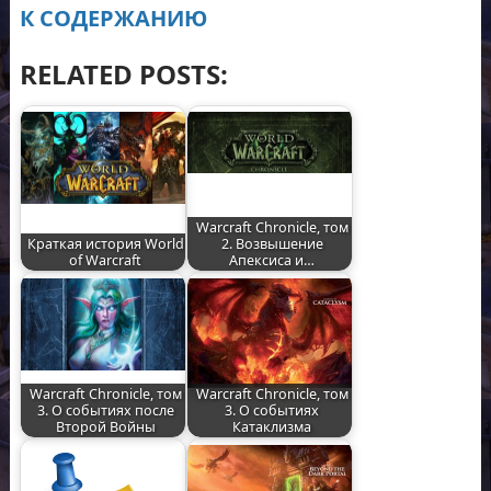
К СОДЕРЖАНИЮ
RELATED POSTS:
Warcraft Chronicle, том
Краткая история World
2. Возвышение
of Warcraft
Апексиса и…
Warcraft Chronicle, том
Warcraft Chronicle, том
3. О событиях после
3. О событиях
Второй Войны
Катаклизма