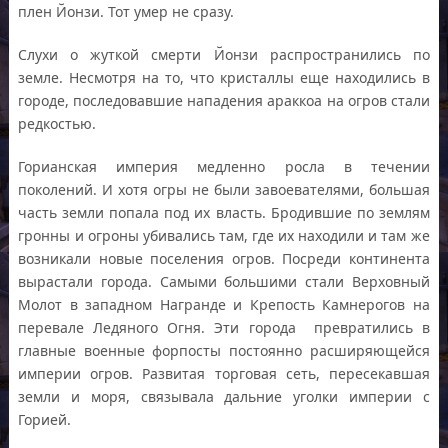
плен Йонзи. Тот умер не сразу.
Слухи о жуткой смерти Йонзи распространились по
земле. Несмотря на то, что кристаллы еще находились в
городе, последовавшие нападения араккоа на огров стали
редкостью.
Горианская империя медленно росла в течении
поколений. И хотя огры не были завоевателями, большая
часть земли попала под их власть. Бродившие по землям
гронны и огроны убивались там, где их находили и там же
возникали новые поселения огров. Посреди континента
вырастали города. Самыми большими стали Верховный
Молот в западном Награнде и Крепость Камнерогов на
перевале Ледяного Огня. Эти города превратились в
главные военные форпосты постоянно расширяющейся
империи огров. Развитая торговая сеть, пересекавшая
земли и моря, связывала дальние уголки империи с
Горией.