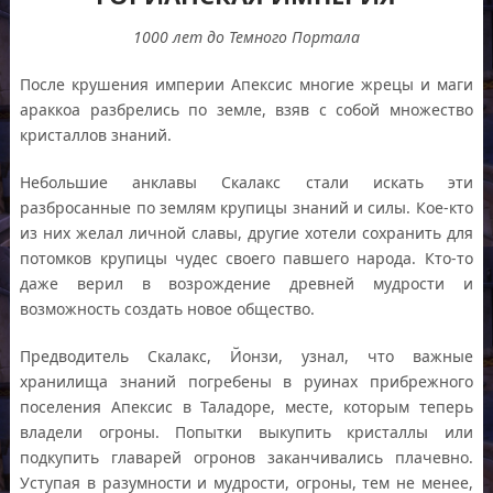
1000
лет до Темного Портала
После крушения империи Апексис многие жрецы и маги
араккоа разбрелись по земле, взяв с собой множество
кристаллов знаний.
Небольшие анклавы Скалакс стали искать эти
разбросанные по землям крупицы знаний и силы. Кое-кто
из них желал личной славы, другие хотели сохранить для
потомков крупицы чудес своего павшего народа. Кто-то
даже верил в возрождение древней мудрости и
возможность создать новое общество.
Предводитель Скалакс, Йонзи, узнал, что важные
хранилища знаний погребены в руинах прибрежного
поселения Апексис в Таладоре, месте, которым теперь
владели огроны. Попытки выкупить кристаллы или
подкупить главарей огронов заканчивались плачевно.
Уступая в разумности и мудрости, огроны, тем не менее,