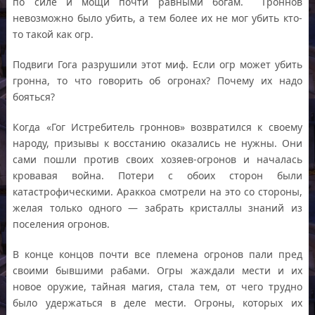
по силе и мощи почти равными богам. Гроннов
невозможно было убить, а тем более их не мог убить кто-
то такой как огр.
Подвиги Гога разрушили этот миф. Если огр может убить
гронна, то что говорить об огронах? Почему их надо
бояться?
Когда «Гог Истребитель гроннов» возвратился к своему
народу, призывы к восстанию оказались не нужны. Они
сами пошли против своих хозяев-огронов и началась
кровавая война. Потери с обоих сторон были
катастрофическими. Араккоа смотрели на это со стороны,
желая только одного — забрать кристаллы знаний из
поселения огронов.
В конце концов почти все племена огронов пали пред
своими бывшими рабами. Огры жаждали мести и их
новое оружие, тайная магия, стала тем, от чего трудно
было удержаться в деле мести. Огроны, которых их