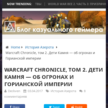
ОНЧИЛАСЬ БЕЗ БИТВЫ
NOW TRENDING:
WORLD WAR BEE 2. ЧАСТЬ 3: ПРИЗРАЧНЫЕ ТИ
Home
История Азерота
Warcraft Chronicle, том 2. Дети Камня — об огронах и
Горианской империи
WARCRAFT CHRONICLE, ТОМ 2. ДЕТИ
КАМНЯ — ОБ ОГРОНАХ И
ГОРИАНСКОЙ ИМПЕРИИ
Deckven
03.04.2017
История Азерота
8
комментариев
Share
Tweet
Reddit