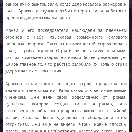
однозначно выигрывали, когда дело касалось размеров и
силы. Араккоа отступили, дабы не терять силы на битвы с
превосходящими силами врага.
Йонзи и его последователи наблюдали за племенем
огронов с неба, изыскивая возможности силового
решения вопроса. Одна из возможностей определилась
сразу — рабы огронов. Огры были не такими сильными,
как их хозяева-варвары, но имели более развитый ум.
Самое главное то, что рабство озлобило их. Только страх
удерживал их от восстания.
Араккоа стали тайно посещать огров, предлагая им
знания о тайной магии. Рабы оказались великолепными
ученикам. Они вели свою родословную от Гронда,
существа, которое создал титан Агграмар, что
естественным образом предрасположило их к тайной
магии. Скалакс были удивлены и обрадованы этим
открытием. Они еще не видели, чтобы новые способы
плести заклинания изобретались настолько легко. Огры