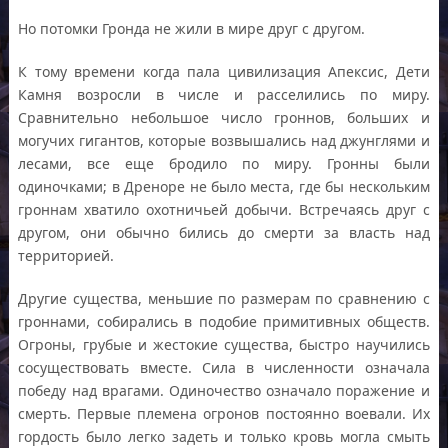
Но потомки Гронда не жили в мире друг с другом.
К тому времени когда пала цивилизация Апексис, Дети
Камня возросли в числе и расселились по миру.
Сравнительно небольшое число гроннов, больших и
могучих гигантов, которые возвышались над джунглями и
лесами, все еще бродило по миру. Гронны были
одиночками; в Дреноре не было места, где бы нескольким
гроннам хватило охотничьей добычи. Встречаясь друг с
другом, они обычно бились до смерти за власть над
территорией.
Другие существа, меньшие по размерам по сравнению с
гроннами, собирались в подобие примитивных обществ.
Огроны, грубые и жестокие существа, быстро научились
сосуществовать вместе. Сила в численности означала
победу над врагами. Одиночество означало поражение и
смерть. Первые племена огронов постоянно воевали. Их
гордость было легко задеть и только кровь могла смыть