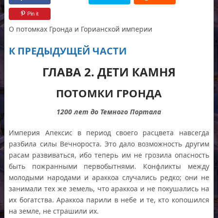
Pin it
О потомках Гронда и Горианской империи
К ПРЕДЫДУЩЕЙ ЧАСТИ
ГЛАВА 2. ДЕТИ КАМНЯ
ПОТОМКИ ГРОНДА
1200 лет до Темного Портала
Империя Апексис в период своего расцвета навсегда
разбила силы Вечнороста. Это дало возможность другим
расам развиваться, ибо теперь им не грозила опасность
быть пожранными первобытнями. Конфликты между
молодыми народами и араккоа случались редко; они не
занимали тех же земель, что араккоа и не покушались на
их богатства. Араккоа парили в небе и те, кто копошился
на земле, не страшили их.