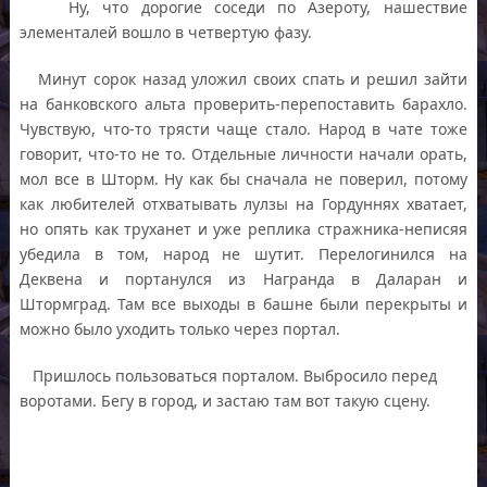
Ну, что дорогие соседи по Азероту, нашествие
элементалей вошло в четвертую фазу.
Минут сорок назад уложил своих спать и решил зайти
на банковского альта проверить-перепоставить барахло.
Чувствую, что-то трясти чаще стало. Народ в чате тоже
говорит, что-то не то. Отдельные личности начали орать,
мол все в Шторм. Ну как бы сначала не поверил, потому
как любителей отхватывать лулзы на Гордуннях хватает,
но опять как труханет и уже реплика стражника-неписяя
убедила в том, народ не шутит. Перелогинился на
Деквена и портанулся из Награнда в Даларан и
Штормград. Там все выходы в башне были перекрыты и
можно было уходить только через портал.
Пришлось пользоваться порталом. Выбросило перед
воротами. Бегу в город, и застаю там вот такую сцену.