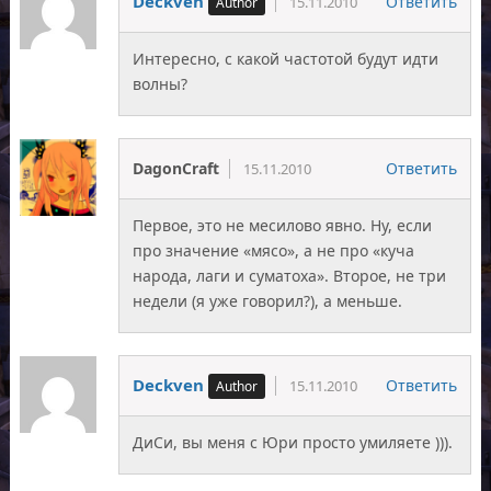
Deckven
Ответить
15.11.2010
Интересно, с какой частотой будут идти
волны?
DagonCraft
Ответить
15.11.2010
Первое, это не месилово явно. Ну, если
про значение «мясо», а не про «куча
народа, лаги и суматоха». Второе, не три
недели (я уже говорил?), а меньше.
Deckven
Ответить
15.11.2010
ДиСи, вы меня с Юри просто умиляете ))).