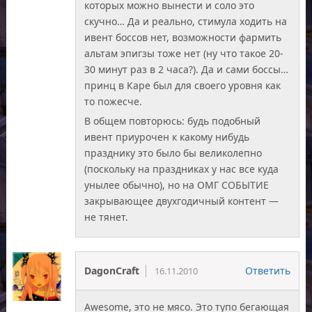
которых можно вынести и соло это
скучно… Да и реально, стимула ходить на
ивент боссов нет, возможности фармить
альтам эпигзы тоже нет (ну что такое 20-
30 минут раз в 2 часа?). Да и сами боссы…
принц в Каре был для своего уровня как
то пожесче.
В общем повторюсь: будь подобный
ивент приурочен к какому нибудь
празднику это было бы великолепно
(поскольку на праздниках у нас все куда
унылее обычно), но на ОМГ СОБЫТИЕ
закрывающее двухгодичный контент —
не тянет.
DagonCraft
Ответить
16.11.2010
Awesome, это не мясо. Это тупо бегающая