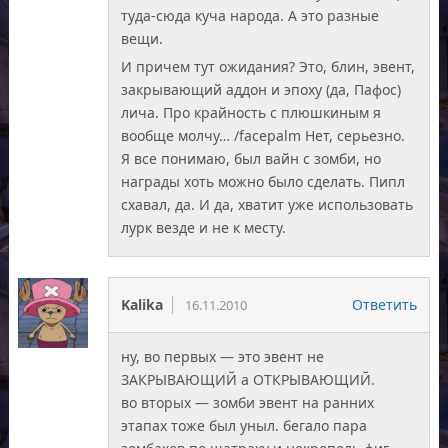
туда-сюда куча народа. А это разные
вещи.
И причем тут ожидания? Это, блин, эвент,
закрывающий аддон и эпоху (да, Пафос)
лича. Про крайность с плюшкиным я
вообще молчу… /facepalm Нет, серьезно.
Я все понимаю, был вайн с зомби, но
награды хоть можно было сделать. Пипл
схавал, да. И да, хватит уже использовать
лурк везде и не к месту.
Kalika
Ответить
16.11.2010
ну, во первых — это эвент не
ЗАКРЫВАЮЩИЙ а ОТКРЫВАЮЩИЙ.
во вторых — зомби эвент на ранних
этапах тоже был уныл. бегало пара