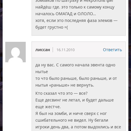
зомбаков по шатраху и некрополь фиг
найдёш где. это только к самому концу
началось ОМАГАД и ОЛОЛО…
хотя, если это последняя фаза элемов —
будет грустно =(
лиссан
Ответить
16.11.2010
да ну вас. С самого начала эвента одно
нытье
то что было раньше, было раньше, и от
нытья «раньше» не вернуть.
Кто сказал что это — все?
Еще десвинг не летал, и будет дальше
еще жестче.
Я был на зомби, и ниче сверх с ног
сшибательного не видел. Ну бегали
игроки день два, а потом выдохлись и все