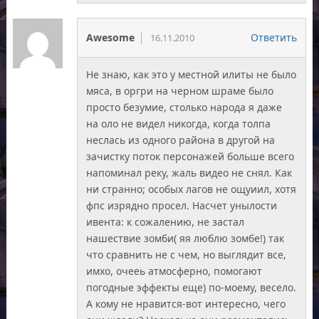
Awesome
Ответить
16.11.2010
Не знаю, как это у местной илиты не было
мяса, в оргри на черном шраме было
просто безумие, столько народа я даже
на оло не видел никогда, когда толпа
неслась из одного района в другой на
зачистку поток персонажей больше всего
напоминал реку, жаль видео не снял. Как
ни странно; особых лагов не ощуиил, хотя
фпс изрядно просел. Насчет унылости
ивента: к сожалению, не застал
нашествие зомби( яя люблю зомбе!) так
что сравнить не с чем, но выглядит все,
имхо, очееь атмосферно, помогают
погодные эффекты еще) по-моему, весело.
А кому не нравится-вот интересно, чего