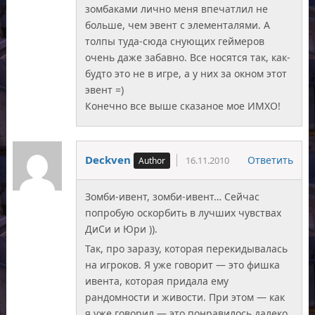
зомбаками лично меня впечатлил не
больше, чем эвент с элементалями. А
толпы туда-сюда снующих геймеров
очень даже забавно. Все носятся так, как-
будто это не в игре, а у них за окном этот
эвент =)
Конечно все выше сказаное мое ИМХО!
Deckven
Ответить
16.11.2010
Зомби-ивент, зомби-ивент… Сейчас
попробую оскорбить в лучших чувствах
ДиСи и Юри )).
Так, про заразу, которая перекидывалась
на игроков. Я уже говорит — это фишка
ивента, которая придала ему
рандомности и живости. При этом — как
я уже говорил — это понравилось далеко