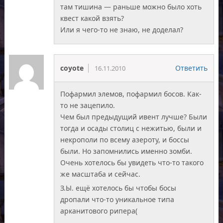
там тишина — раньше можно было хоть
квест какой взять?
Или я чего-то не знаю, не доделал?
coyote
Ответить
16.11.2010
Пофармил элемов, пофармил босов. Как-
то не зацепило.
Чем был предыдущий ивент лучше? Были
тогда и осады столиц с нежитью, были и
некрополи по всему азероту, и боссы
были. Но запомнились именно зомби.
Очень хотелось бы увидеть что-то такого
же масштаба и сейчас.
З.Ы. ещё хотелось бы чтобы босы
дропали что-то уникальное типа
арканитового рипера(