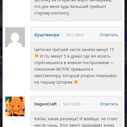
это для меня куда больший трибьют
старому контенту.
Куштенгри
Ответить
16.11.2010
Цепочка третьей части заняла минут 15
И то, минут 5 я думал где же искать
спрятавшихся в инвизе послушников —
поколение ВОТЛК привыкло к
квестхелперу, который упорно показывал
на тюрьму Шторма
DagonCraft
Ответить
16.11.2010
Kalika, какая разница? И вообще, не стоит
нести чушь. Этот эвент закрывает эпоху