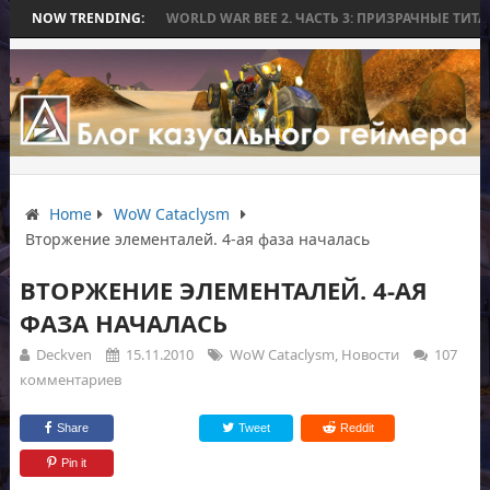
БЕЗ БИТВЫ
NOW TRENDING:
WORLD WAR BEE 2. ЧАСТЬ 3: ПРИЗРАЧНЫЕ ТИТАНЫ И ОС
Home
WoW Cataclysm
Вторжение элементалей. 4-ая фаза началась
ВТОРЖЕНИЕ ЭЛЕМЕНТАЛЕЙ. 4-АЯ
ФАЗА НАЧАЛАСЬ
Deckven
15.11.2010
WoW Cataclysm
,
Новости
107
комментариев
Share
Tweet
Reddit
Pin it