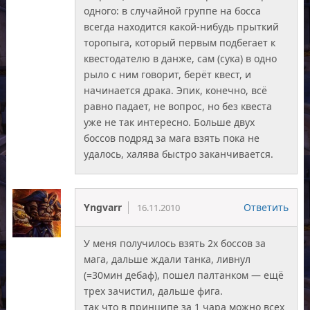
одного: в случайной группе на босса
всегда находится какой-нибудь прыткий
торопыга, который первым подбегает к
квестодателю в данже, сам (сука) в одно
рыло с ним говорит, берёт квест, и
начинается драка. Эпик, конечно, всё
равно падает, не вопрос, но без квеста
уже не так интересно. Больше двух
боссов подряд за мага взять пока не
удалось, халява быстро заканчивается.
Yngvarr
Ответить
16.11.2010
У меня получилось взять 2х боссов за
мага, дальше ждали танка, ливнул
(=30мин дебаф), пошел палтанком — ещё
трех зачистил, дальше фига.
так что в принципе за 1 чара можно всех