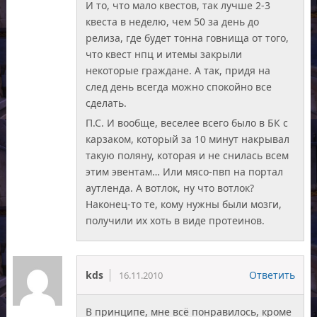
И то, что мало квестов, так лучше 2-3
квеста в неделю, чем 50 за день до
релиза, где будет тонна говнища от того,
что квест нпц и итемы закрыли
некоторые граждане. А так, придя на
след день всегда можно спокойно все
сделать.
П.С. И вообще, веселее всего было в БК с
карзаком, который за 10 минут накрывал
такую поляну, которая и не снилась всем
этим эвентам… Или мясо-пвп на портал
аутленда. А вотлок, ну что вотлок?
Наконец-то те, кому нужны были мозги,
получили их хоть в виде протеинов.
kds
Ответить
16.11.2010
В принципе, мне всё понравилось, кроме