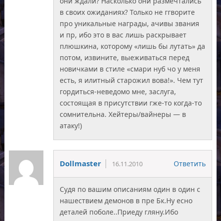
они ждали? Насколько они размечтались
в своих ожиданиях? Только не ггворите
про уникальные награды, ачивы звания
и пр, ибо это в вас лишь раскрывает
плюшкина, которому «лишь бы лутать» да
потом, извините, выеживаться перед
новичками в стиле «смари нуб чо у меня
есть, я илитный старожил вова!». Чем тут
гордиться-неведомо мне, заслуга,
состоящая в присутствии гже-то когда-то
сомнительна. Хейтеры/вайнеры — в
атаку!)
Dollmaster
Ответить
16.11.2010
Судя по вашим описаниям один в один с
нашествием демонов в пре Бк.Ну есно
деталей поболе..Приеду гляну.Ибо