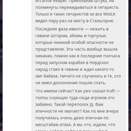
Arcanite Reaper. Прикольная штука, на
полминуты перекидываться в гитариста.
Только я таких гитаристов за все WotLK
видел пару раз на мосту в Стальгорне.
Последняя фаза ивента — нежить в
гавани Шторма, абомы и горгульи,
которые никакой особой опасности не
представляли. Эта часть вообще вышла
никакая, помню как в последние полчаса
перед запуском корабля в Нордскол
народ стоял в гавани и ждал какого-то
омг-бабаха. Ничего не случилось и те, кто
не имел дополнения пошли спать.
Что имеем сейчас? Как уже сказал troft —
толпы снующих туда-сюда игроков это
забавно. Такой переполох ))). Вам
эпичности не хватает? Как по мне вчера
получилась очень даже эпичная по
масштабам атака. А вы что, ждали, что