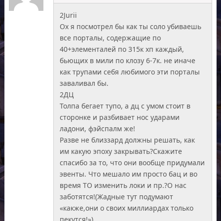
2Jurii
Ох я посмотрел бы как ты соло убиваешь
все порталы, содержащие по
40+элементалей по 315к хп каждый,
бьющих в мили по клозу 6-7к. не иначе
как трупами себя любимого эти порталы
заваливал бы.
2ДЦ
Толпа бегает тупо, а дц с умом стоит в
сторонке и разбивает нос ударами
ладони, фэйспалм же!
Разве не близзард должны решать, как
им какую эпоху закрывать?Скажите
спасибо за то, что они вообще придумали
эвенты. Что мешало им просто бац и во
время ТО изменить локи и пр.?О нас
заботятся!(Жадные тут подумают
«какже,они о своих миллиардах только
пекутся!»)