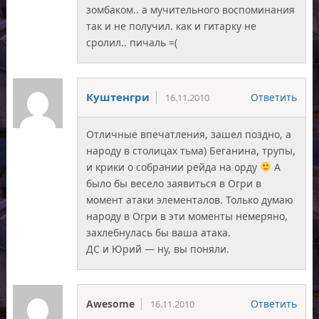
зомбаком.. а мучительного воспоминания
так и не получил. как и гитарку не
сролил.. пичаль =(
Куштенгри
Ответить
16.11.2010
Отличные впечатления, зашел поздно, а
народу в столицах тьма) Беганина, трупы,
и крики о собрании рейда на орду
А
было бы весело заявиться в Огри в
момент атаки элементалов. Только думаю
народу в Огри в эти моменты немеряно,
захлебнулась бы ваша атака.
ДС и Юрий — ну, вы поняли.
Awesome
Ответить
16.11.2010