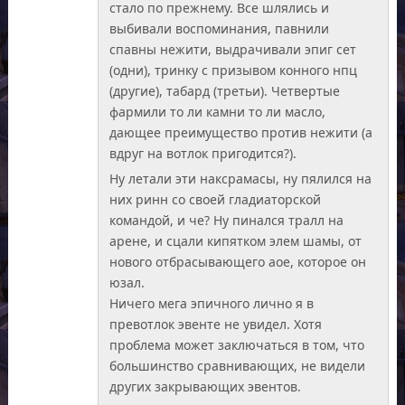
стало по прежнему. Все шлялись и
выбивали воспоминания, павнили
спавны нежити, выдрачивали эпиг сет
(одни), тринку с призывом конного нпц
(другие), табард (третьи). Четвертые
фармили то ли камни то ли масло,
дающее преимущество против нежити (а
вдруг на вотлок пригодится?).
Ну летали эти наксрамасы, ну пялился на
них ринн со своей гладиаторской
командой, и че? Ну пинался тралл на
арене, и сцали кипятком элем шамы, от
нового отбрасывающего аое, которое он
юзал.
Ничего мега эпичного лично я в
превотлок эвенте не увидел. Хотя
проблема может заключаться в том, что
большинство сравнивающих, не видели
других закрывающих эвентов.