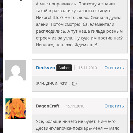
А мне понравилось. Прихожу я значит
такой в развалочку таланты скинуть.
Никого! Шок? Не то слово. Сначала думал
алени. Потом смотрю, ба, элементали
расплодились. А тут наша гильда ровным
строем из-за угла. Ну куда им против нас?
Неплохо, неплохо! Ждем еще!
Deckven
Ответить
15.11.2010
Жги, ДиСи, жги… ))))
DagonCraft
Ответить
15.11.2010
Усе, больше ничего не будет. Ни-че-го.
Десвинг-лапочка-поджарь-меня — мало.