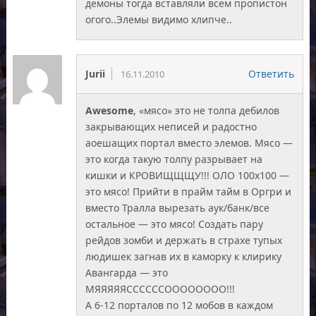
демоны тогда вставляли всем пропистон
огого..Элемы видимо хлипче..
Jurii
Ответить
16.11.2010
Awesome
, «мясо» это не толпа дебилов
закрывающих неписей и радостно
аоешащих портал вместо элемов. Мясо —
это когда такую толпу разрывает на
кишки и КРОВИЩЩЩУ!!! ОЛО 100х100 —
это мясо! Прийти в прайм тайм в Оргри и
вместо Тралла вырезать аук/банк/все
остальное — это мясо! Создать пару
рейдов зомби и держать в страхе тупых
людишек загнав их в каморку к клирику
Авангарда — это
МЯЯЯЯЯССССССОООООООО!!!
А 6-12 порталов по 12 мобов в каждом