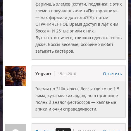
фармишь элемов (кстати, подлянка: с этих
элемов получаешь ачив «Посторонним»
— нах фармили до этого??!?!), потом
ОГРАНИЧЕННОЕ Время доступ в лфг к 4м
боссам. И 251ые эпики с них.
Лут кстати ничего, твинков одевать очень
даже. Боссы веселые, особенно любят
затыкать кастеров.
Yngvarr
Ответить
15.11.2010
Элемы по 310к хелсы, боссы где-то по 1.5
ляма, куча мелких аддов, но в принципе
полный аналог фестбоссов — халявные
эпики и очки справедливости.