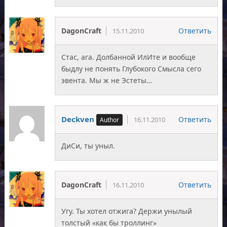
DagonCraft
Ответить
15.11.2010
Стас, ага. Долбанной ИлИте и вообще
быдлу не понять Глубокого Смысла сего
эвента. Мы ж не Эстеты…
Deckven
Ответить
16.11.2010
ДиСи, ты уныл.
DagonCraft
Ответить
16.11.2010
Угу. Ты хотел отжига? Держи унылый
толстый «как бы троллинг»