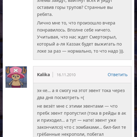
элемы зайдут, вайпнут всех и уйдут
оставив горы трупов? Странные вы
ребята.
Лично мне то, что произошло вчера
понравилось. Вполне себе ничего.
Учитывая, что нас ждет Смертокрыл,
который а-ля Каззак будет выжигать по
локе за раз — нормально, то что надо ))).
Kalika
Ответить
16.11.2010
эх-хе… а я смогу на этот эвент тока через
два дня посмотреть =(
не везёт мне с этими эвентами — что
пребк эвент пропустил (тока в рейды в ак
и приходил… а тут — нате! эвент уже
закончилсо) что с зомбаками… бил-бил те
грёбанные некрополи, побегал