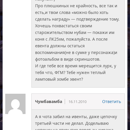
Про плюшкиных не крайность, все так и
есть,и твои слова «можно было хоть
сделать награду» — подтверждение тому.
Хочешь похвастаться своим
старожительством нубам — покажи им
коня с ЛК25хм, пожалуйста. А после
евента должны остаться
воспоминания(не в сумке у персонажа)и
фотоальбом в виде скриншотов.
И где тебе все время мерещится лурк, у
тебя что, ФГМ? Тебе нужен теплый
ламповый зомбе эвент?
Чумбавамба
Ответить
16.11.2010
А я чота забил на ивенты, даже цепочку
третьей части не делал. Доделываю
цепочку на открытие ворот ан-киража,