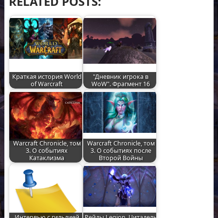
RELATED POSTS:
Краткая история World
"Дневник игрока в
of Warcraft
WoW". Фрагмент 16
Warcraft Chronicle, том
Warcraft Chronicle, том
3. О событиях
3. О событиях после
Катаклизма
Второй Войны
Интервью с гильдией
Рейды Legion. Цитадель