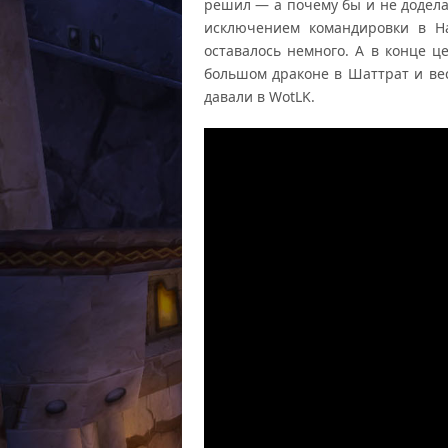
решил — а почему бы и не додела
исключением командировки в Н
оставалось немного. А в конце ц
большом драконе в Шаттрат и вес
давали в WotLK.