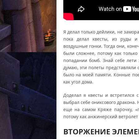
Я делал только дейлики, не замор
пока делал квесты, из руды и
воздушные гонки. Тогда они, конеч
были сложнее, потому как только
попадании бомб. Знай себе лети 
думаю, эти полеты представляли 
было на моей памяти. Конные пое
как угол дома.
Доделал я квесты и встретился 
выбрал себе ониксового дракона. 
еще на самом Кряже парочку, «п
потому как анжинерский ветролет
ВТОРЖЕНИЕ ЭЛЕМЕ