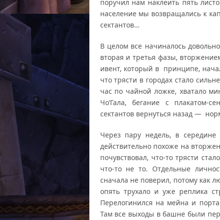
поручил нам наклеить пять лист
население мы возвращались к кап
сектантов…
В целом все начиналось довольно
вторая и третья фазы, вторжение
ивент, который в принципе, начал
что трясти в городах стало сильн
час по чайной ложке, хватало ми
Чо’Гала, бегание с плакатом-
сектантов вернуться назад — норм
Через пару недель, в середине
действительно похоже на вторжен
почувствовал, что-то трясти стал
что-то не то. Отдельные лично
сначала не поверил, потому как л
опять трухало и уже реплика с
Перелогинился на мейна и порта
Там все выходы в башне были пер