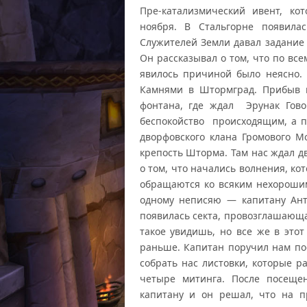
Пре-катализмический ивент, ко
ноября. В Стальгорне появила
Служителей Земли давал задание 
Он рассказывал о том, что по вс
явилось причиной было неясно. 
Камнями в Штормград. Прибыв
фонтана, где ждал Эрунак Гов
беспокойство происходящим, а 
дворфовского клана Громового М
крепость Шторма. Там нас ждал д
о том, что начались волнения, ко
обращаются ко всяким нехорошим
одному неписяю — капитану Анто
появилась секта, провозглашающа
такое увидишь, но все же в это
раньше. Капитан поручил нам пос
собрать нас листовки, которые р
четыре митинга. После посеще
капитану и он решал, что на п