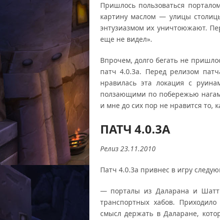
Пришлось пользоваться порталом
картину маслом — улицы столиц
энтузиазмом их уничтоюжают. Пе
еще не видел».
Впрочем, долго бегать не пришло
патч 4.0.3а. Перед релизом пат
нравилась эта локация с руина
ползающими по побережью нагами
и мне до сих пор не нравится то, к
ПАТЧ 4.0.3А
Релиз 23.11.2010
Патч 4.0.3а привнес в игру следу
— порталы из Даларана и Шаттр
транспортных хабов. Приходил
смысл держать в Даларане, кот