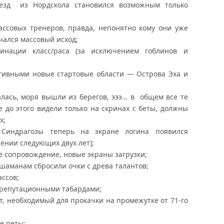
ъезд из Нордскола становился возможным только
ассовых тренеров, правда, непонятно кому они уже
ался массовый исход;
инации класс/раса (за исключением гоблинов и
ктивными новые стартовые области — Острова Эха и
лась, моря вышли из берегов, эээ… в общем все те
 до этого видели только на скринах с беты, должны
х;
Синдрагозы теперь на экране логина появился
чении следующих двух лет);
е сопровождение, новые экраны загрузки;
шаманам сбросили очки с древа талантов;
ассов;
 репутационными табардами;
т, необходимый для прокачки на промежутке от 71-го
е петы;