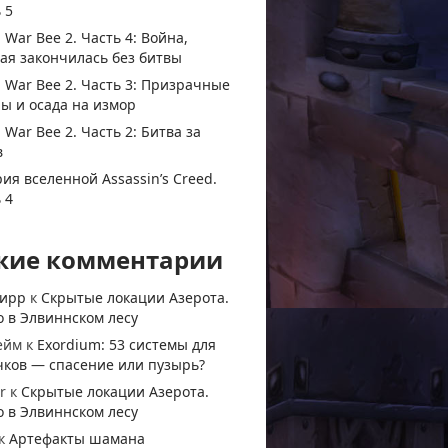
 5
 War Bee 2. Часть 4: Война,
ая закончилась без битвы
 War Bee 2. Часть 3: Призрачные
ы и осада на измор
 War Bee 2. Часть 2: Битва за
в
ия вселенной Assassin’s Creed.
 4
жие комментарии
тирр
к
Скрытые локации Азерота.
 в Элвиннском лесу
ейм
к
Exordium: 53 системы для
чков — спасение или пузырь?
r
к
Скрытые локации Азерота.
 в Элвиннском лесу
к
Артефакты шамана