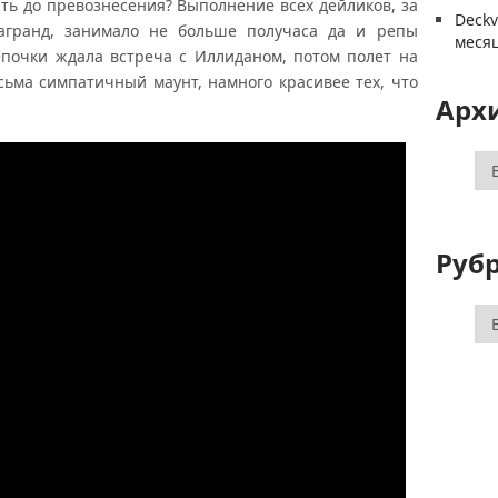
ть до превознесения? Выполнение всех дейликов, за
Deck
агранд, занимало не больше получаса да и репы
меся
епочки ждала встреча с Иллиданом, потом полет на
ьма симпатичный маунт, намного красивее тех, что
Арх
Ар
Руб
Ру