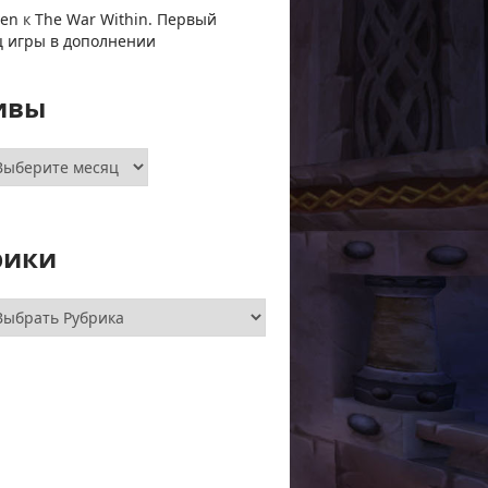
ven
к
The War Within. Первый
ц игры в дополнении
ивы
хивы
рики
брики