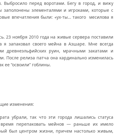
. Выбросило перед воротами. Бегу в город, и вижу
ы заполонены элементалями и игроками, которые с
рвые впечатления были: «ух-ты… такого месилова я
сь. 23 ноября 2010 года на живые сервера поставили
ча я запаковал своего мейна в Азшаре. Мне всегда
ми древнеэльфийских руин, мрачными закатами и
. После релиза патча она кардинально изменилась
ак ее “освоили” гоблины.
ющие изменения:
ата убрали, так что эти города лишались статуса
о время перепаковать мейнов — раньше их имело
орый был центром жизни, причем настолько живым,