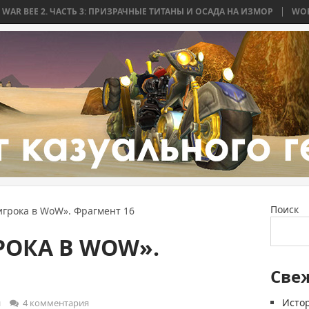
ЧАСТЬ 3: ПРИЗРАЧНЫЕ ТИТАНЫ И ОСАДА НА ИЗМОР
WORLD WAR BEE 2
Поиск
игрока в WoW». Фрагмент 16
РОКА В WOW».
Све
Истор
и
4 комментария