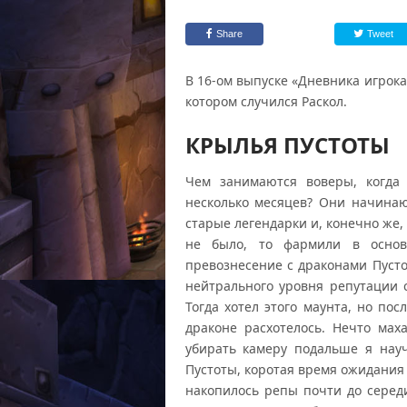
Share
Tweet
В 16-ом выпуске «Дневника игрока
котором случился Раскол.
КРЫЛЬЯ ПУСТОТЫ
Чем занимаются воверы, когда 
несколько месяцев? Они начинают
старые легендарки и, конечно же,
не было, то фармили в основ
превознесение с драконами Пусто
нейтрального уровня репутации 
Тогда хотел этого маунта, но пос
драконе расхотелось. Нечто ма
убирать камеру подальше я нау
Пустоты, коротая время ожидания п
накопилось репы почти до серед