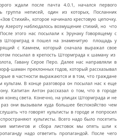
торого ждали после пачта 4.0.1, начался первого
сь группа неписей, один из которых, Посланник
«Зов Стихий», которое начинало крестовую цепочку.
ему Азероту наблюдалось возмущение стихий, но что
После этого нас посылали к Эрунаку Говорящему с
 в Штормград я пошел на знаменитую площадь у
орящий с Камнем, который сначала выражал свое
потом посылал в крепость Штормграда к шаману из
олота, Гавану Серое Перо. Далее нас направляли в
ворф-шаман преклонных годов, который рассказывал
торые в частности выражаются и в том, что граждане
 культам. В конце разговора он посылал нас к еще
ну. Капитан Антон рассказал о том, что в городе
я конец света. Конечно, на улицах Штормграда и не
т раз они вызывали куда большее беспокойство чем
лушать что говорят культисты в городе и попросил
аспространяют культисты. Всего надо было посетить
ния митингов и сбора листовок мы опять шли к
ропаганду надо ответить пропагандой. После чего