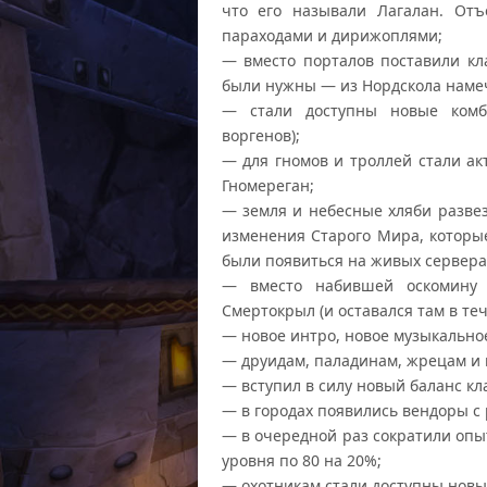
что его называли Лагалан. От
параходами и дирижоплями;
— вместо порталов поставили кл
были нужны — из Нордскола намеч
— стали доступны новые комб
воргенов);
— для гномов и троллей стали а
Гномереган;
— земля и небесные хляби развез
изменения Старого Мира, которые
были появиться на живых сервера
— вместо набившей оскомину 
Смертокрыл (и оставался там в те
— новое интро, новое музыкально
— друидам, паладинам, жрецам и 
— вступил в силу новый баланс кл
— в городах появились вендоры с
— в очередной раз сократили опы
уровня по 80 на 20%;
— охотникам стали доступны новы