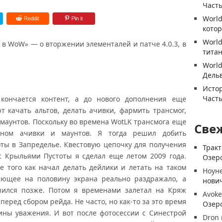
Часть
World
Reddit
Pin it
котор
World
 в WoW» — о вторжении элементалей и патче 4.0.3, в
титан
World
Дель
Истор
Часть
кончается контент, а до нового дополнения еще
 качать альтов, делать ачивки, фармить трансмог,
 маунтов. Поскольку во времена WotLK трансмога еще
Све
ном ачивки и маунтов. Я тогда решил добить
ты в Запределье. Квестовую цепочку для получения
Трак
с Крыльями Пустоты я сделал еще летом 2009 года.
Озеро
ле того как начал делать дейлики и летать на таком
Ноун
хающее на половину экрана реально раздражало, а
нови
чился позже. Потом я временами залетал на Кряж
Avoke
еред сбором рейда. Не часто, но как-то за это время
Озеро
ины уважения. И вот после фотосессии с Синестрой
Dron