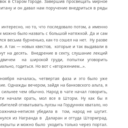
овок в Старом Городе. Завершив просвещать мирное
итану и он давал нам поручение внедриться в ряды
 интересно, но то, что последовало потом, а именно
м можно было назвать с большой натяжкой. Да и сам
ся весьма бурненько, как-то сошел на нет. Ну разве
ее. А так — новых квестов, которые и так выдавали в
нут на десять. Внедрение в секту, слушание лекций
сендвичем на широкой груди, попытки уговорить
ально, годиться. Но вот с «вторжением…».
 ноября началась, четвертая фаза и это было уже
ие. Однажды вечером, зайдя на банковского альта, я
о сильнее чем обычно. Народ в чате начал говорить,
сти начали орать, мол все в Шторм. Ну как бы я
юбителей отхватывать лулзы на Гордуннях хватало, но
тражника-неписяя убедила в том, народ не шутит.
нулся из Награнда в Даларан и оттуда Штормград.
екрыты и можно было уходить только через портал.