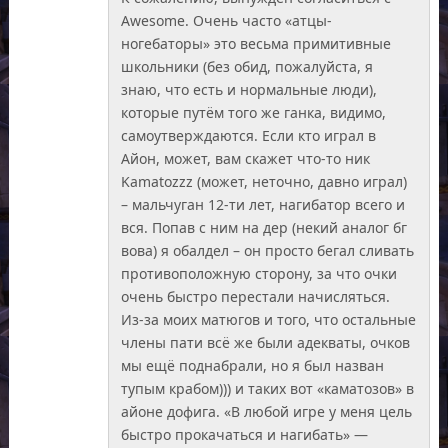
Awesome. Очень часто «атцы-
ногебаторы» это весьма примитивные
школьники (без обид, пожалуйста, я
знаю, что есть и нормальные люди),
которые путём того же ганка, видимо,
самоутверждаются. Если кто играл в
Айон, может, вам скажет что-то ник
Kamatozzz (может, неточно, давно играл)
– мальчуган 12-ти лет, нагибатор всего и
вся. Попав с ним на дер (некий аналог бг
вова) я обалдел – он просто бегал сливать
противоположную сторону, за что очки
очень быстро перестали начисляться.
Из-за моих матюгов и того, что остальные
члены пати всё же были адекваты, очков
мы ещё поднабрали, но я был назван
тупым крабом))) и таких вот «каматозов» в
айоне дофига. «В любой игре у меня цель
быстро прокачаться и нагибать» —