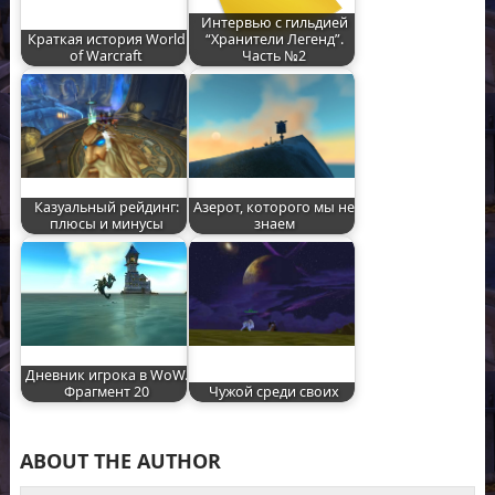
Интервью с гильдией
Краткая история World
“Хранители Легенд”.
of Warcraft
Часть №2
Казуальный рейдинг:
Азерот, которого мы не
плюсы и минусы
знаем
Дневник игрока в WoW.
Фрагмент 20
Чужой среди своих
ABOUT THE AUTHOR