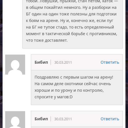
тобой. Ловушки, прыжки, стан петом, каток —
в общем покайтил немного. Ну а разборки на
БГ один на один тоже полезны для подготоки
к боям на арене. Ну и, конечно же, если пуг
на БГ не тупое стадо, то есть определенный
момент в тактической борьбе с противником,
что тоже доставляет.
Бибип
Ответить
30.03.2011
Поздравляю с первым шагом на арену!
На самом деле охотники сейчас очень
хороши и по урону и по контролю,
спросите у магов:D
Бибип
Ответить
30.03.2011