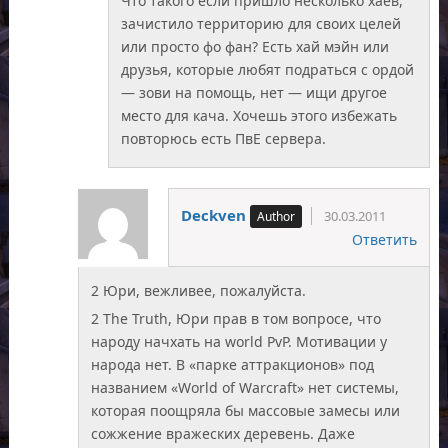
Что такого если пришло несколько хаев,
зачистило территорию для своих целей
или просто фо фан? Есть хай мэйн или
друзья, которые любят подраться с ордой
— зови на помощь, нет — ищи другое
место для кача. Хочешь этого избежать
повторюсь есть ПвЕ сервера.
Deckven
30.03.2011
Ответить
2 Юри, вежливее, пожалуйста.
2 The Truth, Юри прав в том вопросе, что
народу начхать на world PvP. Мотивации у
народа нет. В «парке аттракционов» под
названием «World of Warcraft» нет системы,
которая поощряла бы массовые замесы или
сожжение вражеских деревень. Даже