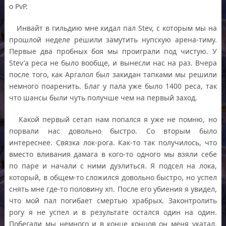
о PvP.
Инвайт в гильдию мне кидал пал Stev, с которым мы на
прошлой неделе решили замутить нупскую арена-тиму.
Первые два пробных боя мы проиграли под чистую. У
Stev’а реса не было вообще, и вынесли нас на раз. Вчера
после того, как Аргалол был закидан тапками мы решили
немного поаренить. Благ у пала уже было 1400 реса, так
что шансы были чуть получше чем на первый заход.
Какой первый сетап нам попался я уже не помню, но
порвали нас довольно быстро. Со вторым было
интереснее. Связка лок-рога. Как-то так получилось, что
вместо вливания дамага в кого-то одного мы взяли себе
по паре и начали с ними дуэлиться. Я подсел на лока,
который, в общем-то сложился довольно быстро, но успел
снять мне где-то половину хп. После его убиения я увидел,
что мой пал погибает смертью храбрых. Законтролить
рогу я не успел и в результате остался один на один.
Побегали мы немного и в конце концов он меня укатал.