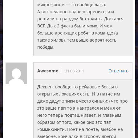
микрофоном — то вообще лафа.
А вот недавно надоело арениться и
решили на рандом бг сходить. Достался
ВСГ. Дык 2 флага были моих. И чем
больше аренящих ребят в команде (а
также хилов), тем выше вероятность
победы.
Awesome
Ответить
31.03.2011
Деквен, вообще-то рейдовые боссы в
открытых локациях есть. И в патче им
даже дадут эпики вместо синьки:) что про
это ваше пвп то я наигрался и меня от
него теперь подташнивает. И главным
образом от того, какое оно это пвп
коммьюнити. Понт на понте, выебон на
выебоне, кричалки в сторону другой