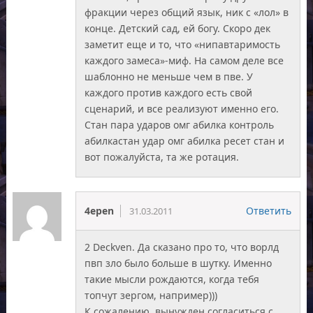
фракции через общий язык, ник с «лол» в
конце. Детский сад, ей богу. Скоро дек
заметит еще и то, что «нипавтаримость
каждого замеса»-миф. На самом деле все
шаблонно не меньше чем в пве. У
каждого против каждого есть свой
сценарий, и все реализуют именно его.
Стан пара ударов омг абилка контроль
абилкастан удар омг абилка ресет стан и
вот пожалуйста, та же ротация.
4epen
Ответить
31.03.2011
2 Deckven. Да сказано про то, что ворлд
пвп зло было больше в шутку. Именно
такие мысли рождаются, когда тебя
топчут зергом, например)))
К сожалению, вынужден согласиться с