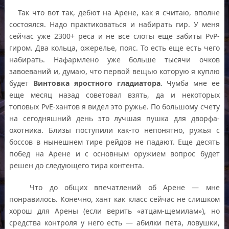
Так что вот так, дебют на Арене, как я считаю, вполне
состоялся. Надо практиковаться и набирать гир. У меня
сейчас уже 2300+ реса и не все слоты еще забиты PvP-
гиром. Два кольца, ожерелье, пояс. То есть еще есть чего
набирать. Нафармлено уже больше тысячи очков
завоеваний и, думаю, что первой вещью которую я куплю
будет
Винтовка яростного гладиатора
. Чумба мне ее
еще месяц назад советовал взять, да и некоторых
топовых PvE-хантов я видел это ружье. По большому счету
на сегодняшний день это лучшая пушка для дворфа-
охотника. Близы поступили как-то непонятно, ружья с
боссов в нынешнем тире рейдов не падают. Еще десять
побед на Арене и с основным оружием вопрос будет
решен до следующего тира контента.
Что до общих впечатлений об Арене — мне
понравилось. Конечно, хант как класс сейчас не слишком
хорош для Арены (если верить «атцам-щемилам»), но
средства контроля у него есть — абилки пета, ловушки,