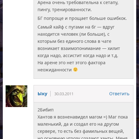
Арена очень требовательна к сетапу,
пингу, тренированности.
БГ попроще и прощает больше ошибкок.
Самый кайф с пугами на бг — вдруг
находится человек (ли больше), с
которым без единого слова в чате
возникает взаимопонимание — хилит
когда надо, ассистит когда надо и т.д.
На арене это нет этого фактора
неожиданности
Ыку
Ответить
30.03.2011
2Бибип
Хантов я возненавидел магом =) Маг пока
маленький, да и создал его на другом
сервере, то есть без фамильных вещей,
но основную угрозу создают ханты. Меня