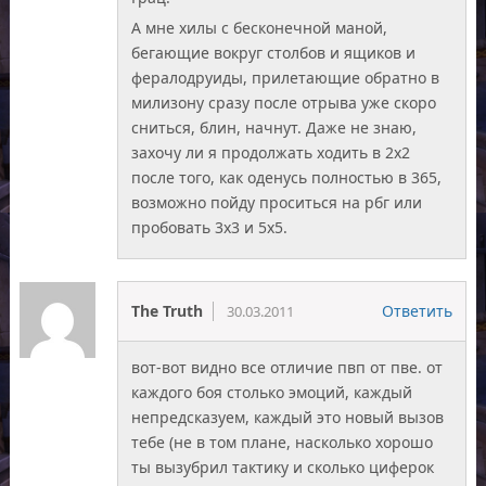
А мне хилы с бесконечной маной,
бегающие вокруг столбов и ящиков и
фералодруиды, прилетающие обратно в
милизону сразу после отрыва уже скоро
сниться, блин, начнут. Даже не знаю,
захочу ли я продолжать ходить в 2х2
после того, как оденусь полностью в 365,
возможно пойду проситься на рбг или
пробовать 3х3 и 5х5.
The Truth
Ответить
30.03.2011
вот-вот видно все отличие пвп от пве. от
каждого боя столько эмоций, каждый
непредсказуем, каждый это новый вызов
тебе (не в том плане, насколько хорошо
ты вызубрил тактику и сколько циферок