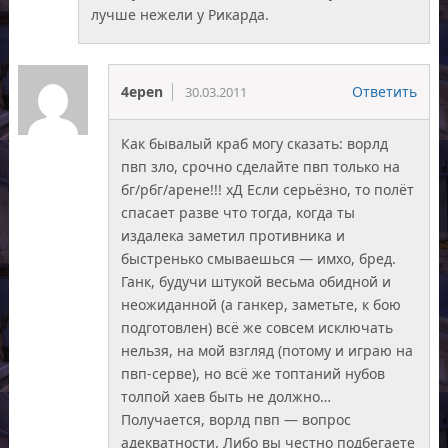
лучше нежели у Рикарда.
4epen
Ответить
30.03.2011
Как бывалый краб могу сказать: ворлд
пвп зло, срочно сделайте пвп только на
бг/рбг/арене!!! хД Если серьёзно, то полёт
спасает разве что тогда, когда ты
издалека заметил противника и
быстренько смываешься — имхо, бред.
Ганк, будучи штукой весьма обидной и
неожиданной (а ганкер, заметьте, к бою
подготовлен) всё же совсем исключать
нельзя, на мой взгляд (потому и играю на
пвп-серве), но всё же топтаний нубов
толпой хаев быть не должно…
Получается, ворлд пвп — вопрос
адекватности. Либо вы честно подбегаете