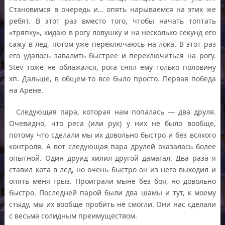
Становимся в очередь и… опять нарываемся на этих же
ребят. В этот раз вместо того, чтобы начать топтать
«тряпку», кидаю в рогу ловушку и на несколько секунд его
сажу в лед, потом уже переключаюсь на лока. В этот раз
его удалось завалить быстрее и переключиться на рогу.
Stev тоже не облажался, рога снял ему только половину
хп. Дальше, в общем-то все было просто. Первая победа
на Арене.
Следующая пара, которая нам попалась — два друля.
Очевидно, что реса (или рук) у них не было вообще,
потому что сделали мы их довольно быстро и без всякого
контроля. А вот следующая пара друлей оказалась более
опытной. Один друид хилил другой дамагал. Два раза я
ставил кота в лед, но очень быстро он из него выходил и
опять меня грыз. Проиграли мыне без боя, но довольно
быстро. Последней парой были два шамы и тут, к моему
стыду, мы их вообще пробить не смогли. Они нас сделали
с весьма солидным преимуществом.