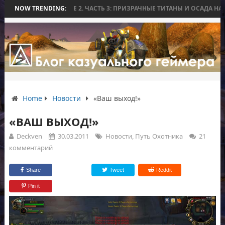
ORLD WAR BEE 2. ЧАСТЬ 3: ПРИЗРАЧНЫЕ ТИТАНЫ И ОСАДА НА ИЗМОР
NOW TRENDING:
Home
Новости
«Ваш выход!»
«ВАШ ВЫХОД!»
Deckven
30.03.2011
Новости
,
Путь Охотника
21
комментарий
Share
Tweet
Reddit
Pin it