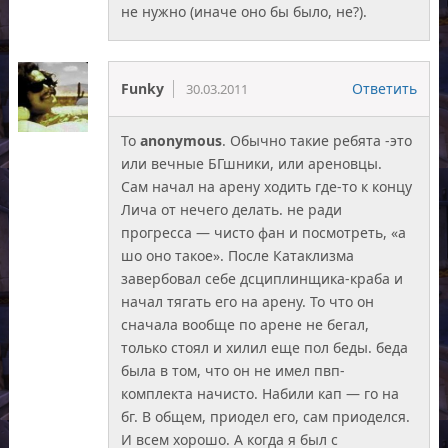
не нужно (иначе оно бы было, не?).
Funky
Ответить
30.03.2011
To
anonymous
. Обычно такие ребята -это
или вечные БГшники, или ареновцы.
Сам начал на арену ходить где-то к концу
Лича от нечего делать. не ради
прогресса — чисто фан и посмотреть, «а
шо оно такое». После Катаклизма
завербовал себе дсциплинщика-краба и
начал тягать его на арену. То что он
сначала вообще по арене не бегал,
только стоял и хилил еще пол беды. беда
была в том, что он не имел пвп-
комплекта начисто. Набили кап — го на
бг. В общем, приодел его, сам приоделся.
И всем хорошо. А когда я был с