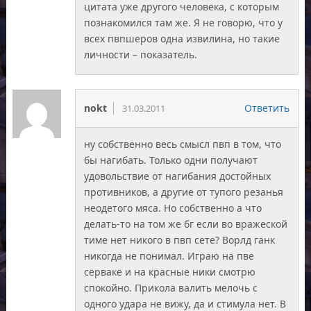
цитата уже другого человека, с которым
познакомился там же. Я не говорю, что у
всех пвпшеров одна извилина, но такие
личности – показатель.
nokt
Ответить
31.03.2011
ну собственно весь смысл пвп в том, что
бы нагибать. Только одни получают
удовольствие от нагибания достойных
противников, а другие от тупого резанья
неодетого мяса. Но собственно а что
делать-то на том же бг если во вражеской
тиме нет никого в пвп сете? Ворлд ганк
никогда не понимал. Играю на пве
серваке и на красные ники смотрю
спокойно. Прикола валить мелочь с
одного удара не вижу, да и стимула нет. В