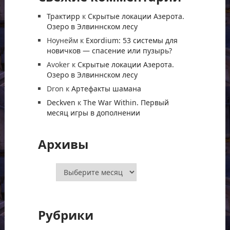
Трактирр
к
Скрытые локации Азерота.
Озеро в Элвиннском лесу
Ноунейм
к
Exordium: 53 системы для
новичков — спасение или пузырь?
Avoker
к
Скрытые локации Азерота.
Озеро в Элвиннском лесу
Dron
к
Артефакты шамана
Deckven
к
The War Within. Первый
месяц игры в дополнении
Архивы
Архивы
Рубрики