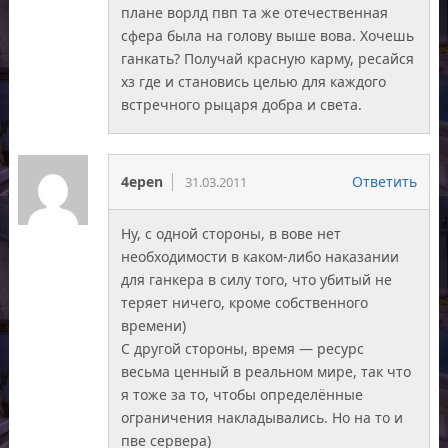
плане ворлд пвп та же отечественная
сфера была на голову выше вова. Хочешь
ганкать? Получай красную карму, ресайся
хз где и становись целью для каждого
встречного рыцаря добра и света.
4epen
Ответить
31.03.2011
Ну, с одной стороны, в вове нет
необходимости в каком-либо наказании
для ганкера в силу того, что убитый не
теряет ничего, кроме собственного
времени)
С другой стороны, время — ресурс
весьма ценный в реальном мире, так что
я тоже за то, чтобы определённые
ограничения накладывались. Но на то и
пве сервера)