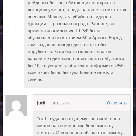
рейдовых боссов, обитающих в открытых
локациях уже нет, а ведь раньше за них ох как
воевали. Медведь за убийство лидеров
фракции — разовая награда. Раньше, во
времена «ванилы» world PvP было
обусловлено отсутствием БГ и Арены. Народ
сам создавал поводы для того, чтобы
порубиться. Если бы за скальпы врагов
давали не один хонор поинт, как на БГ, а хотя
бы 10, то уверен, любителей пофармить «PvE-
хомячков» было бы куда больше нежели
сейчас.
Jurii
Ответить
30.03.2011
Truth, судя по текущему состоянию пвп
миров на твое мнение большинству
начхать. И ворлд пвп абсолютно никому