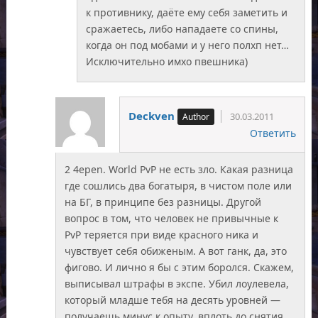
к противнику, даёте ему себя заметить и
сражаетесь, либо нападаете со спины,
когда он под мобами и у него полхп нет…
Исключительно имхо пвешника)
Deckven
30.03.2011
Ответить
2 4ереn. World PvP не есть зло. Какая разница
где сошлись два богатыря, в чистом поле или
на БГ, в принципе без разницы. Другой
вопрос в том, что человек не привычные к
PvP теряется при виде красного ника и
чувствует себя обиженым. А вот ганк, да, это
фигово. И лично я бы с этим боролся. Скажем,
выписывал штрафы в экспе. Убил лоулевела,
который младше тебя на десять уровней —
получаешь минус к опыту, вплоть до снятия