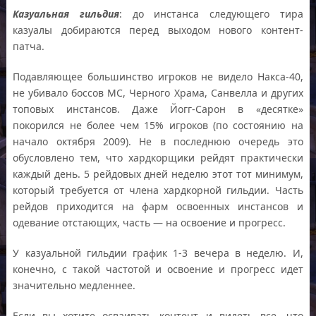
Казуальная гильдия
: до инстанса следующего тира
казуалы добираются перед выходом нового контент-
патча.
Подавляющее большинство игроков не видело Накса-40,
не убивало боссов МС, Черного Храма, Санвелла и других
топовых инстансов. Даже Йогг-Сарон в «десятке»
покорился не более чем 15% игроков (по состоянию на
начало октября 2009). Не в последнюю очередь это
обусловлено тем, что хардкорщики рейдят практически
каждый день. 5 рейдовых дней неделю этот тот минимум,
который требуется от члена хардкорной гильдии. Часть
рейдов приходится на фарм освоенных инстансов и
одевание отстающих, часть — на освоение и прогресс.
У казуальной гильдии график 1-3 вечера в неделю. И,
конечно, с такой частотой и освоение и прогресс идет
значительно медленнее.
Если вы хотите осваивать контент и видеть все, что