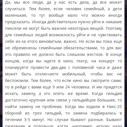
Да, мы все люди, да у нас есть дела, да все может
случиться. Тем более, если человек семейный, а дети
маленькие, то тут вообще мало что можно иногда
предсказать. Иногда действительно нужно уйти и никакие
пиксели не могут быть важнее некоторых вещей. Поэтому
для семейных людей возможность уйти и не чувствовать
себя из-за этого виноватым, важно. Но если вы пока еще
не обременены семейными обязательствами, то для вас
это правило не должно быть слишком жесткое. В конце
концов, когда вы идете в кино, театр, на концерт то
планируете провести два-два с половиной часа и даже
может быть отключаете мобильный, чтобы вас не
беспокоили. Тем более, что если кино вы смотрите сами,
то в рейде с вами еще 9 или 24 человека. И им придется
искать замену, а это опять же время. Когда гильдия
достаточно крупная или связи у гильдийцев большие, то
найти замену не проблема. Когда мы ходили в Накс-25
сборной из трех гильдий, то замена подбиралась в
течении 3-5 минут. Но случаи бывают разные. Бывают
ожидания и подольше, когда, например, игроку надо