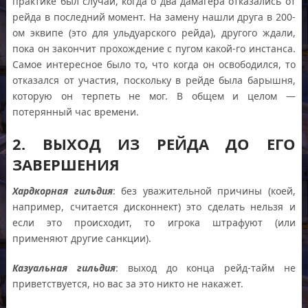
практике был случай, когда о два дамагера отказались от
рейда в последний момент. На замену нашли друга в 200-
ом эквипе (это для ульдуарского рейда), другого ждали,
пока он закончит прохождение с пугом какой-го инстанса.
Самое интересное было то, что когда он освободился, то
отказался от участия, поскольку в рейде была барышня,
которую он терпеть не мог. В общем и целом —
потерянный час времени.
2. ВЫХОД ИЗ РЕЙДА ДО ЕГО
ЗАВЕРШЕНИЯ
Хардкорная гильдия
: без уважительной причины (коей,
например, считается дисконнект) это сделать нельзя и
если это происходит, то игрока штрафуют (или
применяют другие санкции).
Казуальная гильдия
: выход до конца рейд-тайм не
приветствуется, но вас за это никто не накажет.