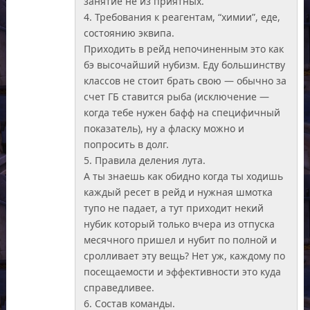
занятие не из приятных.
4. Требования к реагентам, “химии”, еде,
состоянию эквипа.
Приходить в рейд непочиненным это как
бэ высочайший нубизм. Еду большинству
классов не стоит брать свою — обычно за
счет ГБ ставится рыба (исключение —
когда тебе нужен бафф на специфичный
показатель), ну а фласку можно и
попросить в долг.
5. Правила деления лута.
А ты знаешь как обидно когда ты ходишь
каждый ресет в рейд и нужная шмотка
тупо не падает, а тут приходит некий
нубик который только вчера из отпуска
месячного пришел и нубит по полной и
сролливает эту вещь? Нет уж, каждому по
посещаемости и эффективности это куда
справедливее.
6. Состав команды.