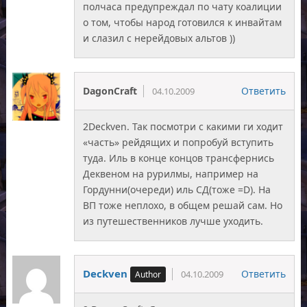
полчаса предупреждал по чату коалиции
о том, чтобы народ готовился к инвайтам
и слазил с нерейдовых альтов ))
DagonCraft
Ответить
04.10.2009
2Deckven. Так посмотри с какими ги ходит
«часть» рейдящих и попробуй вступить
туда. Иль в конце концов трансфернись
Деквеном на рурилмы, например на
Гордунни(очереди) иль СД(тоже =D). На
ВП тоже неплохо, в общем решай сам. Но
из путешественников лучше уходить.
Deckven
Ответить
04.10.2009