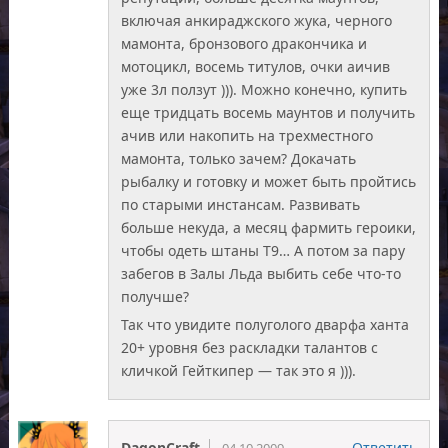
включая анкираджского жука, черного
мамонта, бронзового дракончика и
мотоцикл, восемь титулов, очки аичив
уже 3л ползут ))). Можно конечно, купить
еще тридцать восемь маунтов и получить
ачив или накопить на трехместного
мамонта, только зачем? Докачать
рыбалку и готовку и может быть пройтись
по старыми инстансам. Развивать
больше некуда, а месяц фармить героики,
чтобы одеть штаны Т9… А потом за пару
забегов в Залы Льда выбить себе что-то
получше?
Так что увидите полуголого дварфа ханта
20+ уровня без раскладки талантов с
кличкой Гейткипер — так это я ))).
DagonCraft
Ответить
04.10.2009