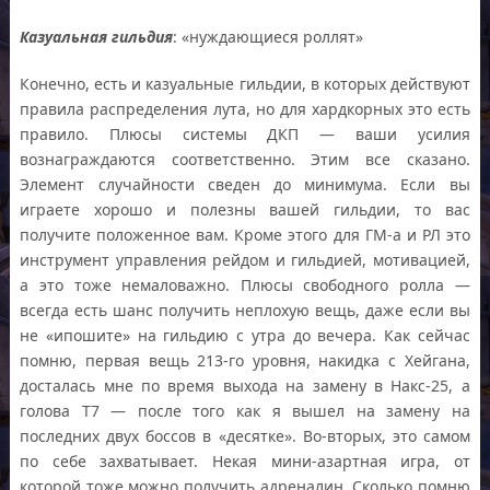
Казуальная гильдия
: «нуждающиеся роллят»
Конечно, есть и казуальные гильдии, в которых действуют
правила распределения лута, но для хардкорных это есть
правило. Плюсы системы ДКП — ваши усилия
вознаграждаются соответственно. Этим все сказано.
Элемент случайности сведен до минимума. Если вы
играете хорошо и полезны вашей гильдии, то вас
получите положенное вам. Кроме этого для ГМ-а и РЛ это
инструмент управления рейдом и гильдией, мотивацией,
а это тоже немаловажно. Плюсы свободного ролла —
всегда есть шанс получить неплохую вещь, даже если вы
не «ипошите» на гильдию с утра до вечера. Как сейчас
помню, первая вещь 213-го уровня, накидка с Хейгана,
досталась мне по время выхода на замену в Накс-25, а
голова Т7 — после того как я вышел на замену на
последних двух боссов в «десятке». Во-вторых, это самом
по себе захватывает. Некая мини-азартная игра, от
которой тоже можно получить адреналин. Сколько помню