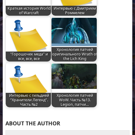
Краткая история World
Интервью с Дмитрием
of Warcraft
Роммелем
Хронология патчей
"Горошочек меда" и
оригинального Wrath of
все, все, все
the Lich King
Интервью с гильдией
Хронология патчей
“Хранители Легенд”.
WoW. Часть №13.
Часть №2
Legion, патчи…
ABOUT THE AUTHOR