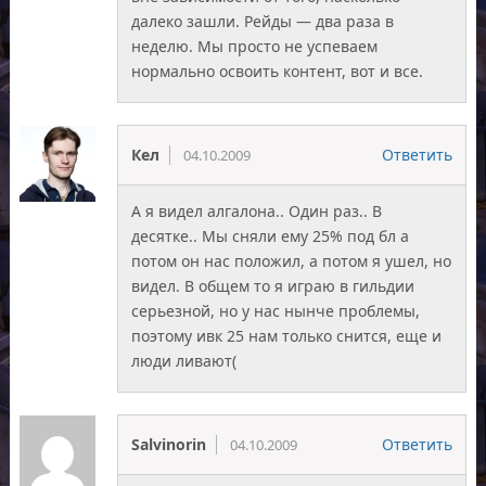
далеко зашли. Рейды — два раза в
неделю. Мы просто не успеваем
нормально освоить контент, вот и все.
Кел
Ответить
04.10.2009
А я видел алгалона.. Один раз.. В
десятке.. Мы сняли ему 25% под бл а
потом он нас положил, а потом я ушел, но
видел. В общем то я играю в гильдии
серьезной, но у нас нынче проблемы,
поэтому ивк 25 нам только снится, еще и
люди ливают(
Salvinorin
Ответить
04.10.2009