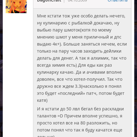
Мне кстати тож уже особо делать нечего,
ну кулинарию с рыбалкой докачаю, ну
выбью пару шмоток(хотя по моему
мнению шмот у меня приличный и дпс
выдаю 4к+). Больше заняться нечем, если
только на пару часов заходить дейлики
делать для денег. А так я алхимик, так что
всегда химия есть) Для еды как раз
кулинарку качаю. Да и ачивами вполне
доволен, все что хотел-получил. Так что
дружно все ждем 3.3(насколько я понял
это будет «последний» патч, потом будет
катя)
И я кстати до 50 лвл бегал без раскладки
талантов =D Причем вполне успешно, я
просто хотел все на 80 разложить, но
потом понял что так я буду качатся еще
дольше)