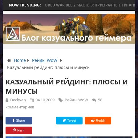
 БИТВЫ
NOW TRENDING:
WORLD WAR BEE 2. ЧАСТЬ 3: ПРИЗРАЧНЫЕ ТИТАНЫ И ОСАДА
Home
Рейды WoW
Казуальный рейдинг: плюсы и минусы
КАЗУАЛЬНЫЙ РЕЙДИНГ: ПЛЮСЫ И
МИНУСЫ
Deckven
04.10.2009
Рейды WoW
58
комментариев
Share
Tweet
Reddit
Pin it