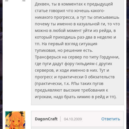
Деквен, ты в комментах к предыдущей
статье говорил что хочешь какого-
никакого прогресса, а тут ты описываешь
почему ты именно в казуальной ги, то что
можно в любой момент уйти из рейда, в
который приходишь раз-два в неделю и
тп. На первый взгляд ситуация
тупиковая, но решение есть.
Трансферься на сервер по типу Гордунни,
где пуги дадут фору гильдиям с других
серверов, и ходи именно в них. Тут и
прогресс и практически 0 обязательств
(практически, т.к. РЛы таких пугов
предъявляют высокие требования к
игрокам, надо брать химию в рейд и тп).
DagonCraft
Ответить
04.10.2009