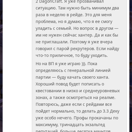
2 DagonCraft. Я уже прозванивал
ситуацию. Там нужно быть минимум два
раза в неделю в рейде. Это для меня
проблема, но я думаю, что я ее смогу
уладить с семьей. Но вопрос в другом —
им не нужен сейчас хантер. Да и как бы
не приглашали. Поэтому я уже вчера
говорил с парой рекрутеров. Если найду
что-то приличное, то буду уходить.
Но на ВП я уже играю ))). Пока
определяюсь с генеральной линией
партии — буду качать своего ханта.
Хороший повод будет пописать о
квестовании в низко и среднеуровневых
зонах, а также осмотреться на реалме.
Повторюсь, даже если с рейдами все
пойдет нормально, то делать до 3.3 Деку
уже особо нечего. Профы прокачаны по
максимуму, тринадцать экзальтед
репутаций, больше десятка маунтов,