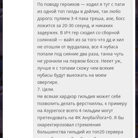
По поводу героиков — ходил я тут с пати
из одной топ гилды в дэйлик, так любо
дорого: пуляем 3-4 пака треша, аое, босс
ложится за 20-30 секунд, и никаких
задержек. В ИЧ гер сходил со сборной
солянкой — вайп из за того что дд и хил
не отошли от вурдалака, все 4 нубаса
попали под сияние два раза, танка чуть
не уронили на первом боссе. Нееет уж,
лучше я с топами схожу чем всякие
нубасы будут выезжать на моем
овергире.
7. Цели.
Не всякая хардкор гильдия может себе
позволить делать ферсткиллы, к примеру
на Азурегосе всего 4 гильдии могут
претендовать на ФК Ануба/Йога+0. Я бы
охаректирозовал стремления
большинства гильдий из топ20 сервера