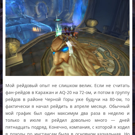
Мой рейдовый опыт не слишком велик. Если не считать
фан-рейдов в Каражан и AQ-20 на 72-ом, и потом в группу
рейдов в районе Черной Горы уже будучи на 80-ом, то
фактически я начал рейдить в апреле месяце. Обычный
мой график был один максимум два раза в неделю и
только в июле я рейдил довольно много — дней
пятнадцать подряд. Конечно, компания, с которой я ходил
в походы по инстансам была в основном казуальная. Но