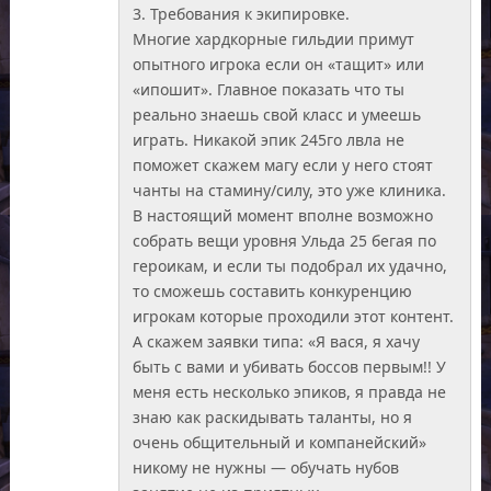
3. Требования к экипировке.
Многие хардкорные гильдии примут
опытного игрока если он «тащит» или
«ипошит». Главное показать что ты
реально знаешь свой класс и умеешь
играть. Никакой эпик 245го лвла не
поможет скажем магу если у него стоят
чанты на стамину/силу, это уже клиника.
В настоящий момент вполне возможно
собрать вещи уровня Ульда 25 бегая по
героикам, и если ты подобрал их удачно,
то сможешь составить конкуренцию
игрокам которые проходили этот контент.
А скажем заявки типа: «Я вася, я хачу
быть с вами и убивать боссов первым!! У
меня есть несколько эпиков, я правда не
знаю как раскидывать таланты, но я
очень общительный и компанейский»
никому не нужны — обучать нубов