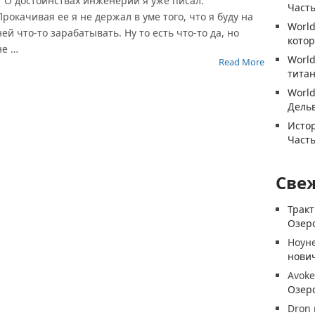
О достоинствах инженерии я уже писал.
Часть
Прокачивая ее я не держал в уме того, что я буду на
World
ней что-то зарабатывать. Ну то есть что-то да, но
котор
не …
World
Read More
титан
World
Дель
Истор
Часть
Све
Трак
Озеро
Ноун
нови
Avoke
Озеро
Dron