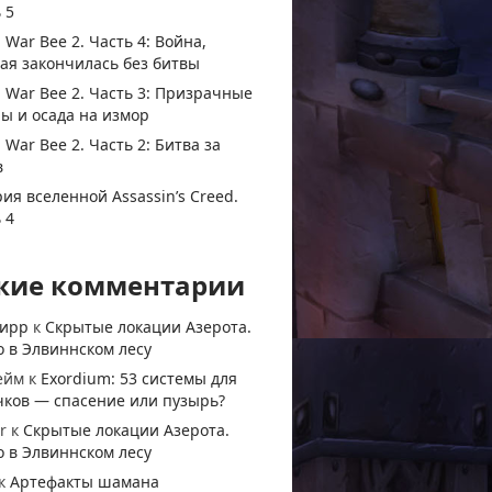
 5
 War Bee 2. Часть 4: Война,
ая закончилась без битвы
 War Bee 2. Часть 3: Призрачные
ы и осада на измор
 War Bee 2. Часть 2: Битва за
в
ия вселенной Assassin’s Creed.
 4
жие комментарии
тирр
к
Скрытые локации Азерота.
 в Элвиннском лесу
ейм
к
Exordium: 53 системы для
чков — спасение или пузырь?
r
к
Скрытые локации Азерота.
 в Элвиннском лесу
к
Артефакты шамана