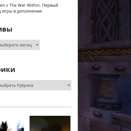
ven
к
The War Within. Первый
ц игры в дополнении
ивы
хивы
рики
брики