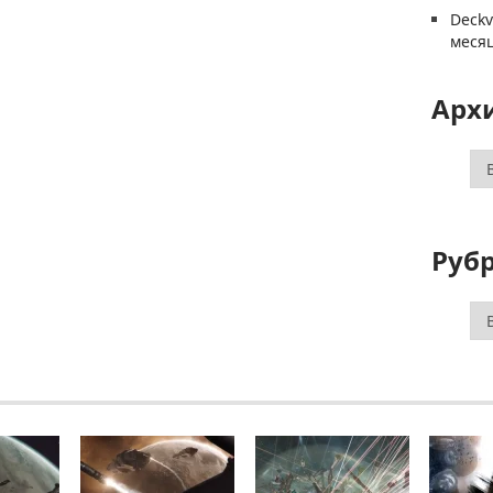
Deck
меся
Арх
Ар
Руб
Ру