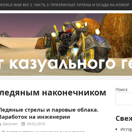
 WAR BEE 2. ЧАСТЬ 3: ПРИЗРАЧНЫЕ ТИТАНЫ И ОСАДА НА ИЗМОР
WO
 ледяным наконечником
Поиск
Ледяные стрелы и паровые облака.
Заработок на инженерии
Све
Deckven
09.02.2010
Истор