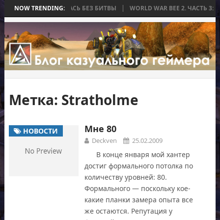
А, КОТОРАЯ ЗАКОНЧИЛАСЬ БЕЗ БИТВЫ
NOW TRENDING:
WORLD WAR BEE 2. ЧАСТЬ 3: 
Метка:
Stratholme
Мне 80
НОВОСТИ
Deckven
25.02.2009
В конце января мой хантер
достиг формального потолка по
количеству уровней: 80.
Формального — поскольку кое-
какие планки замера опыта все
же остаются. Репутация у