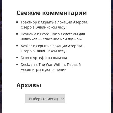
Свежие комментарии
Трактирр
к
Скрытые локации Азерота.
Озеро в Элвиннском лесу
Ноунейм
к
Exordium: 53 системы для
новичков — спасение или пузырь?
Avoker
к
Скрытые локации Азерота.
Озеро в Элвиннском лесу
Dron
к
Артефакты шамана
Deckven
к
The War Within. Первый
месяц игры в дополнении
Архивы
Архивы