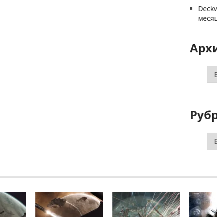
Deck
меся
Арх
Ар
Руб
Ру