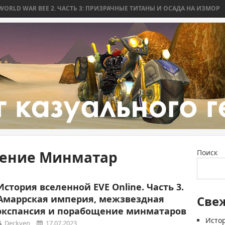
 WAR BEE 2. ЧАСТЬ 3: ПРИЗРАЧНЫЕ ТИТАНЫ И ОСАДА НА ИЗМОР
WO
ение Минматар
Поиск
История вселенной EVE Online. Часть 3.
Амаррская империя, межзвездная
Све
экспансия и порабощение минматаров
Истор
Deckven
17.07.2023