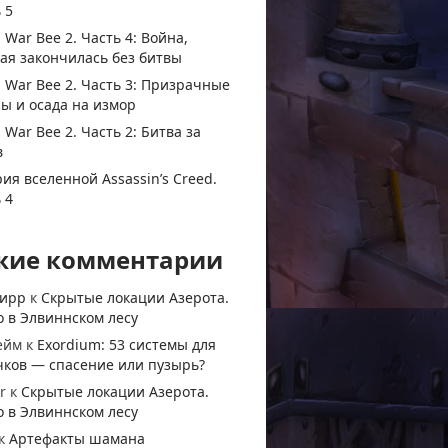
 5
 War Bee 2. Часть 4: Война,
ая закончилась без битвы
 War Bee 2. Часть 3: Призрачные
ы и осада на измор
 War Bee 2. Часть 2: Битва за
в
ия вселенной Assassin’s Creed.
 4
жие комментарии
тирр
к
Скрытые локации Азерота.
 в Элвиннском лесу
ейм
к
Exordium: 53 системы для
чков — спасение или пузырь?
r
к
Скрытые локации Азерота.
 в Элвиннском лесу
к
Артефакты шамана