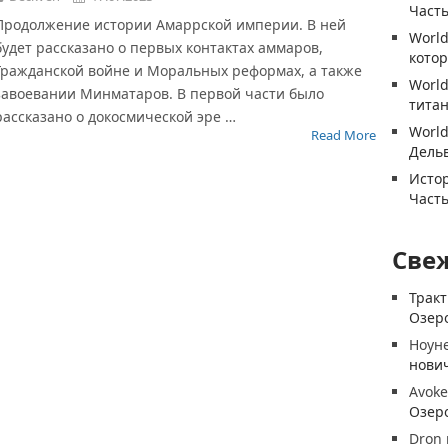
Часть
Продолжение истории Амаррской империи. В ней
World
будет рассказано о первых контактах аммаров,
котор
Гражданской войне и Моральных реформах, а также
World
завоевании Минматаров. В первой части было
титан
рассказано о докосмической эре …
World
Read More
Дель
Истор
Часть
Све
Трак
Озеро
Ноун
нови
Avoke
Озеро
Dron