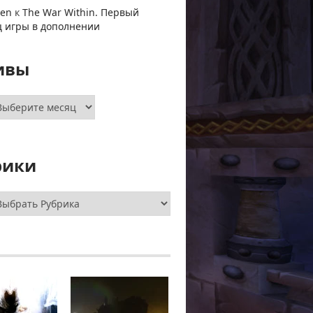
ven
к
The War Within. Первый
ц игры в дополнении
ивы
хивы
рики
брики