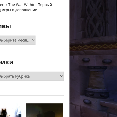
ven
к
The War Within. Первый
ц игры в дополнении
ивы
хивы
рики
брики