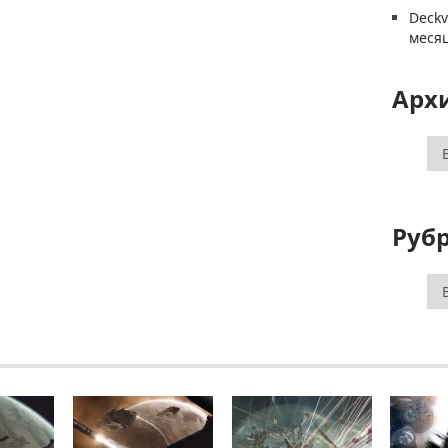
Deck
меся
Арх
Ар
Руб
Ру