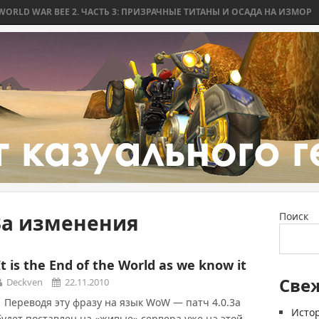
 WAR BEE 2. ЧАСТЬ 3: ПРИЗРАЧНЫЕ ТИТАНЫ И ОСАДА НА ИЗМОР
WO
.3а изменения
Поиск
It is the End of the World as we know it
Све
Deckven
22.11.2010
Переводя эту фразу на язык WoW — патч 4.0.3а
Истор
будет поставлен на «живые» сервера уже на этой