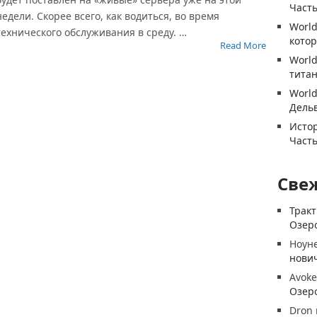
Часть
недели. Скорее всего, как водиться, во время
World
технического обслуживания в среду. …
котор
Read More
World
титан
World
Дель
Истор
Часть
Све
Трак
Озеро
Ноун
нови
Avoke
Озеро
Dron