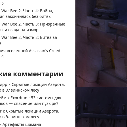
 5
 War Bee 2. Часть 4: Война,
ая закончилась без битвы
 War Bee 2. Часть 3: Призрачные
ы и осада на измор
 War Bee 2. Часть 2: Битва за
в
ия вселенной Assassin’s Creed.
 4
жие комментарии
тирр
к
Скрытые локации Азерота.
 в Элвиннском лесу
ейм
к
Exordium: 53 системы для
чков — спасение или пузырь?
r
к
Скрытые локации Азерота.
 в Элвиннском лесу
к
Артефакты шамана