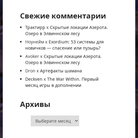
Свежие комментарии
Трактирр
к
Скрытые локации Азерота.
Озеро в Элвиннском лесу
Ноунейм
к
Exordium: 53 системы для
новичков — спасение или пузырь?
Avoker
к
Скрытые локации Азерота.
Озеро в Элвиннском лесу
Dron
к
Артефакты шамана
Deckven
к
The War Within. Первый
месяц игры в дополнении
Архивы
Архивы