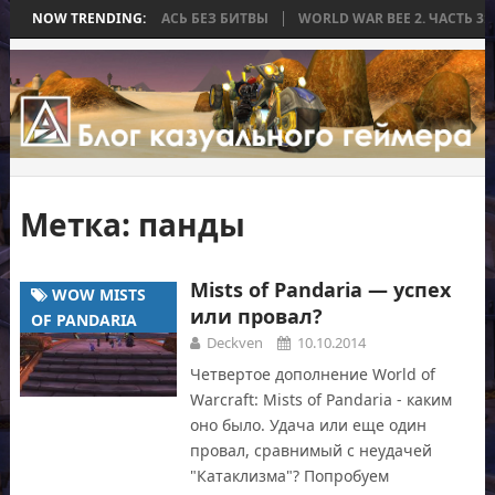
А, КОТОРАЯ ЗАКОНЧИЛАСЬ БЕЗ БИТВЫ
NOW TRENDING:
WORLD WAR BEE 2. ЧАСТЬ 3:
Метка:
панды
Mists of Pandaria — успех
WOW MISTS
или провал?
OF PANDARIA
Deckven
10.10.2014
Четвертое дополнение World of
Warcraft: Mists of Pandaria - каким
оно было. Удача или еще один
провал, сравнимый с неудачей
"Катаклизма"? Попробуем