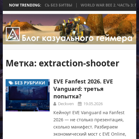
, КОТОРАЯ ЗАКОНЧИЛАСЬ БЕЗ БИТВЫ
NOW TRENDING:
WORLD WAR BEE 2. ЧАСТЬ 3: 
Метка:
extraction-shooter
EVE Fanfest 2026. EVE
БЕЗ РУБРИКИ
Vanguard: третья
попытка?
Deckven
19.05.2026
Кейноут EVE Vanguard на Fanfest
2026 — не столько презентация,
сколько манифест. Разбираем
экономический мост с EVE Online,