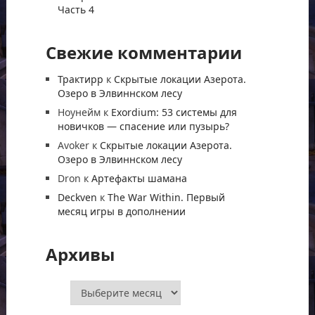
Часть 4
Свежие комментарии
Трактирр
к
Скрытые локации Азерота.
Озеро в Элвиннском лесу
Ноунейм
к
Exordium: 53 системы для
новичков — спасение или пузырь?
Avoker
к
Скрытые локации Азерота.
Озеро в Элвиннском лесу
Dron
к
Артефакты шамана
Deckven
к
The War Within. Первый
месяц игры в дополнении
Архивы
Архивы