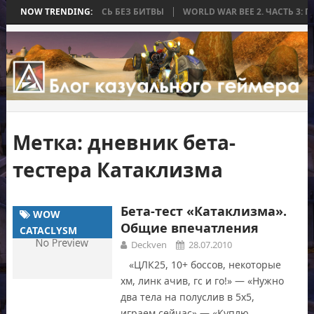
 КОТОРАЯ ЗАКОНЧИЛАСЬ БЕЗ БИТВЫ
NOW TRENDING:
WORLD WAR BEE 2. ЧАСТЬ 3: П
Метка:
дневник бета-
тестера Катаклизма
Бета-тест «Катаклизма».
WOW
Общие впечатления
CATACLYSM
Deckven
28.07.2010
«ЦЛК25, 10+ боссов, некоторые
хм, линк ачив, гс и го!» — «Нужно
два тела на полуслив в 5х5,
играем сейчас» — «Куплю