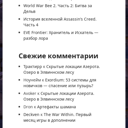
World War Bee 2. Часть 2: Битва за
Дельв
История вселенной Assassin’s Creed.
Часть 4
EVE Frontier: Хранитель и Искатель —
разбор лора
Свежие комментарии
Трактирр
к
Скрытые локации Азерота.
Озеро в Элвиннском лесу
Ноунейм
к
Exordium: 53 системы для
новичков — спасение или пузырь?
Avoker
к
Скрытые локации Азерота.
Озеро в Элвиннском лесу
Dron
к
Артефакты шамана
Deckven
к
The War Within. Первый
месяц игры в дополнении