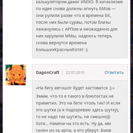
калькулятором дамаг ИМХО. В катаклизме
по идее снова должны апнуть БМов —
они рулили разве что в времена БК,
после них были сурвы, потом близы
лажанулись с АРПом и неожиданно для
них зарулили ММы, надеюсь теперь
снова вернутся времена
БольшихКрасныхКотят :).
DagonCraft
Ответить
22.07.2010
«На бегу автошот будет кастоватся :).»
Эммм, что-то я такого в блюпостах не
приметил. Это на бете чтоль так? И если
это шутка (а я подозреваю здесь шутку),
то не надо так шутить, не смешно)))
Хотя… Намеки на это есть. Ну да, мм
силен из-за арпа, а его уберут. Бмов