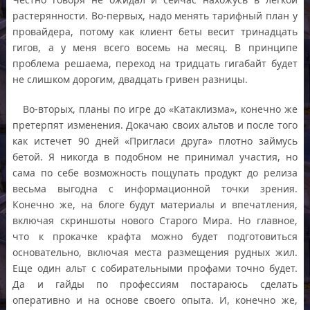
растерянности. Во-первых, надо менять тарифный план у
провайдера, потому как клиент беты весит тринадцать
гигов, а у меня всего восемь на месяц. В принципе
проблема решаема, переход на тридцать гигабайт будет
не слишком дорогим, двадцать гривен разницы.
Во-вторых, планы по игре до «Катаклизма», конечно же
претерпят изменения. Докачаю своих альтов и после того
как истечет 90 дней «Пригласи друга» плотно займусь
бетой. Я никогда в подобном не принимал участия, но
сама по себе возможность пощупать продукт до релиза
весьма выгодна с информационной точки зрения.
Конечно же, на блоге будут материалы и впечатления,
включая скриншоты нового Старого Мира. Но главное,
что к прокачке крафта можно будет подготовиться
основательно, включая места размещения рудных жил.
Еще один альт с собирательными профами точно будет.
Да и гайды по профессиям постараюсь сделать
оперативно и на основе своего опыта. И, конечно же,