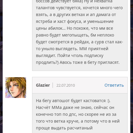
боссов действует бяка) Ну и нехватка
талантов чувствуется, хочется много чего
взять, а в других ветках и ап дамага от
ястреба и хаст фокуса, и уменьшение
цены абилок… Но похоже, что мм все
равно будет мегопыщеть, бм неплохо
будет смотрется в рейдах, а сурв стал как-
то уныло выглядеть. ММ приятней
выглядит. Пойти чтоль подписку
продлить?) Авось тоже в бету пригласят.
Glazier
Ответить
22.07.2010
На бегу автошот будет кастоватся :).
Насчёт ММа даже не знаю, сейчас он
конечно топ по дпс, но скорее не из за
того что ветка круче, а потому что в ней
проще выдать расчитаный