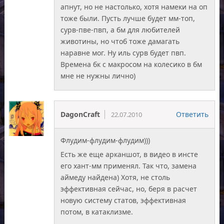
апнут, но не настолько, хотя намеки на оп
тоже были. Пусть лучше будет мм-топ,
сурв-пве-пвп, а бм для любителей
животины, но чтоб тоже дамагать
наравне мог. Ну иль сурв будет пвп.
Времена бк с макросом на колесико в бм
мне не нужны лично)
DagonCraft
Ответить
22.07.2010
Флудим-флудим-флудим)))
Есть же еще арканшот, в видео в инсте
его хант-мм применял. Так что, замена
аймеду найдена) Хотя, не столь
эффективная сейчас, но, беря в расчет
новую систему статов, эффективная
потом, в катаклизме.