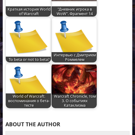
Краткая история World
"Дневник игрока в
of Warcraft
WoW". Фрагмент 14
Интервью с Дмитрием
To beta or not to beta?
Роммелем
World of Warcraft:
Warcraft Chronicle, том
воспоминания о бета-
3. О событиях
тесте
Катаклизма
ABOUT THE AUTHOR