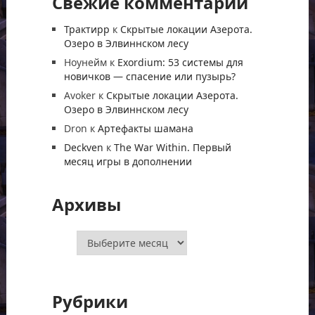
Свежие комментарии
Трактирр
к
Скрытые локации Азерота.
Озеро в Элвиннском лесу
Ноунейм
к
Exordium: 53 системы для
новичков — спасение или пузырь?
Avoker
к
Скрытые локации Азерота.
Озеро в Элвиннском лесу
Dron
к
Артефакты шамана
Deckven
к
The War Within. Первый
месяц игры в дополнении
Архивы
Архивы
Рубрики