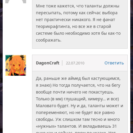
Мне тоже кажется, что таланты должны
пересыпать, потому как сейчас выбора
нет практически никакого. Я не фанат
теорикрафтинга, но все же в старой
системе было необходимо хотя бы как-то
соображать.
DagonCraft
Ответить
22.07.2010
Да, раньше же аймед был кастующимся,
я знаю) Но тогда получается, что на бегу
вообще почти ничего не покастуешь.
Только (в мм) глушащий, химеру… и все)
Маловато будет. Ну и да, таланты может и
попеременяют, но не будет все равно
свободы. Уж слишком там тесно и много
«нужных» талантов. И вкладываешь 31
очко как и сейчас, прям по указке. Нет,