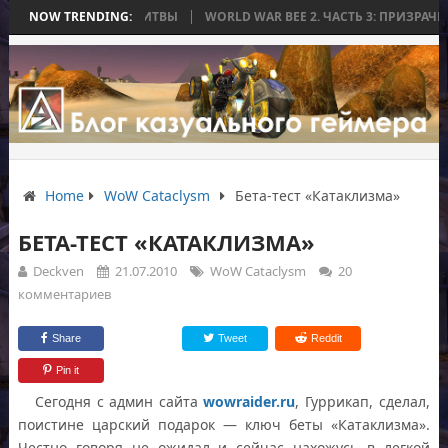
КОНЧИЛАСЬ БЕЗ БИТВЫ
NOW TRENDING:
WORLD WAR BEE 2. ЧАСТЬ 3: ПРИЗРАЧНЫЕ Т
Home
WoW Cataclysm
Бета-тест «Катаклизма»
БЕТА-ТЕСТ «КАТАКЛИЗМА»
Deckven
21.07.2010
WoW Cataclysm
20
комментариев
Share
Tweet
Reddit
Pin it
Сегодня с админ сайта
wowraider.ru
, Гуррикап, сделал,
поистине царский подарок — ключ беты «Катаклизма».
Честно говоря не ожидал и сейчас нахожусь в легкой