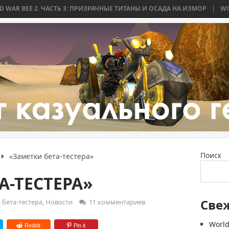
СТЬ 3: ПРИЗРАЧНЫЕ ТИТАНЫ И ОСАДА НА ИЗМОР
WORLD WAR BEE 2. 
Поиск
«Заметки бета-тестера»
А-ТЕСТЕРА»
Све
 бета-тестера
,
Новости
11 комментариев
World
Reddit
Pin it