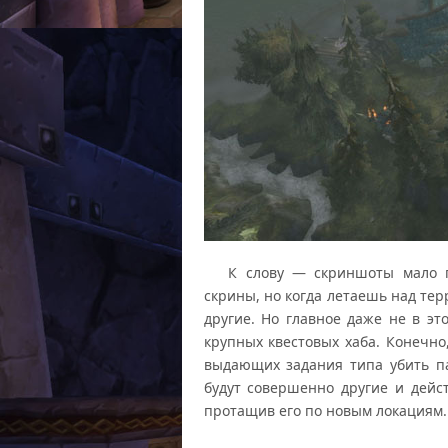
К слову — скриншоты мало пе
скрины, но когда летаешь над те
другие. Но главное даже не в э
крупных квестовых хаба. Конечно
выдающих задания типа убить па
будут совершенно другие и дейст
протащив его по новым локациям.