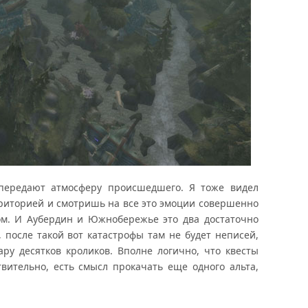
редают атмосферу происшедшего. Я тоже видел
рриторией и смотришь на все это эмоции совершенно
том. И Аубердин и Южнобережье это два достаточно
, после такой вот катастрофы там не будет неписей,
ру десятков кроликов. Вполне логично, что квесты
вительно, есть смысл прокачать еще одного альта,