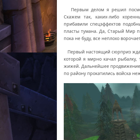
Первым делом я решил посмот
Скажем так, каких-либо корен
прибавили спецэффектов подобн
пласты тумана. Да, Старый Мир п
пока не буду, все неплохо ворочае
Первый настоящий сюрприз ждал
которой я мирно качал рыбалку, 
жижей. Дальнейшее продвижение в
по району прокатились войска не