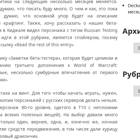
ика на следующие несколько месяцев меняется.
Deck
думаю, что писать буду много. О чем и как, это пока
меся
 думаю, что основной упор будет на описание
 крафтинг. Также, хочу рассказать о наших бета-
Арх
а в Хиджале видел персонажа с тегом Russian Testing
т идти в этой рубрике, является спойлером, посему
лку «Read the rest of this entry».
Ар
у «Заметки бета-тестера», которая будет целиком и
анию третьего дополнения к World of Warcraft:
Руб
вые, несколько сумбурные впечатления от первого
ма».
Ру
ала на винт. Для того чтобы начать играть, нужен,
копии персонажей с русских серверов делать нельзя.
рсонаж 80-го уровня, одетого в Т10 с неплохими
а всяких полезных вещей). На выбор давали много
только один, вернее, одна, и, конечно же, ночная
стве средств передвижения, в том числе дали курицу
нзовый дракончик.