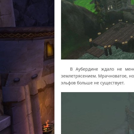
В Аубердине ждало не менее
землетрясением. Мрачноватое, но
эльфов больше не существует.