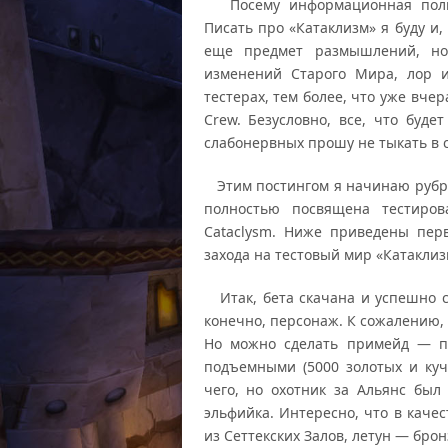
Посему информационная полит
Писать про «Катаклизм» я буду и, 
еще предмет размышлений, но
изменений Старого Мира, лор и
тестерах, тем более, что уже вчер
Crew. Безусловно, все, что буде
слабонервных прошу не тыкать в ссы
Этим постингом я начинаю рубрик
полностью посвящена тестиров
Cataclysm. Ниже приведены пер
захода на тестовый мир «Катаклиз
Итак, бета скачана и успешно ст
конечно, персонаж. К сожалению, 
Но можно сделать примейд — пе
подъемными (5000 золотых и куч
чего, но охотник за Альянс был 
эльфийка. Интересно, что в каче
из Сеттекских Залов, летун — бро