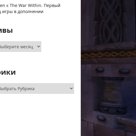
ven
к
The War Within. Первый
ц игры в дополнении
ивы
хивы
рики
брики