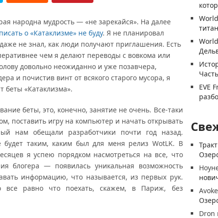
котор
World
ая народна мудрость — «не зарекайся». На далее
титан
писать о «Катаклизме» не буду
. Я не планировал
World
 даже не знал, как люди получают приглашения. Есть
Дель
перативнее чем я делают переводы с вовкома или
Истор
олову довольно неожиданно и уже позавчера,
Часть
ра и почистив винт от всякого старого мусора, я
EVE F
т беты «Катаклизма».
разб
ание беты, это, конечно, занятие не очень. Все-таки
ом, поставить игру на компьютер и начать открывать
Све
рый нам обещали разработчики почти год назад.
е будет таким, каким был для меня релиз WotLK. В
Трак
есяцев я успею порядком насмотреться на все, что
Озеро
ния блогера — появилась уникальная возможность
Ноун
авать информацию, что называется, из первых рук.
нови
о все равно что поехать, скажем, в Париж, без
Avoke
Озеро
Dron