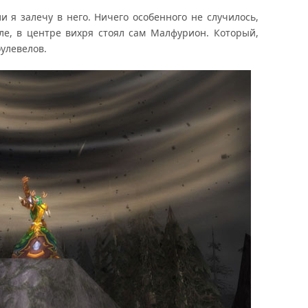
и я залечу в него. Ничего особенного не случилось,
мле, в центре вихря стоял сам Малфурион. Который,
оулевелов.