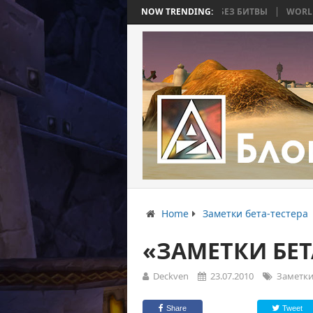
4: ВОЙНА, КОТОРАЯ ЗАКОНЧИЛАСЬ БЕЗ БИТВЫ
NOW TRENDING:
WORLD WAR BEE 2. ЧА
Home
Заметки бета-тестера
«ЗАМЕТКИ БЕТ
Deckven
23.07.2010
Заметки
Share
Tweet