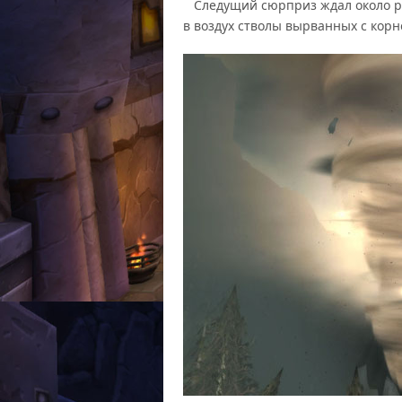
Следущий сюрприз ждал около р
в воздух стволы вырванных с корн