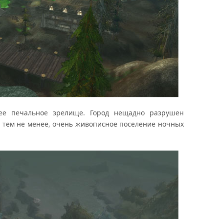
 печальное зрелище. Город нещадно разрушен
 тем не менее, очень живописное поселение ночных