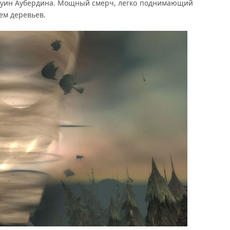
уин Аубердина. Мощный смерч, легко поднимающий
ем деревьев.