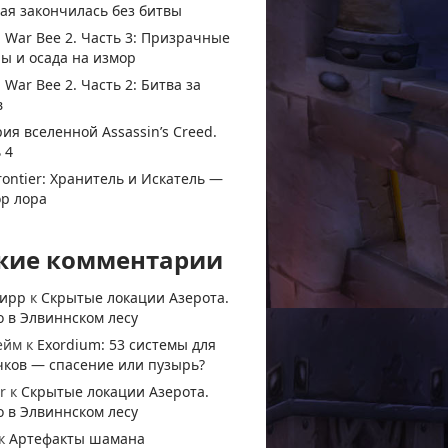
ая закончилась без битвы
 War Bee 2. Часть 3: Призрачные
ы и осада на измор
 War Bee 2. Часть 2: Битва за
в
ия вселенной Assassin’s Creed.
 4
rontier: Хранитель и Искатель —
ор лора
жие комментарии
тирр
к
Скрытые локации Азерота.
 в Элвиннском лесу
ейм
к
Exordium: 53 системы для
чков — спасение или пузырь?
r
к
Скрытые локации Азерота.
 в Элвиннском лесу
к
Артефакты шамана